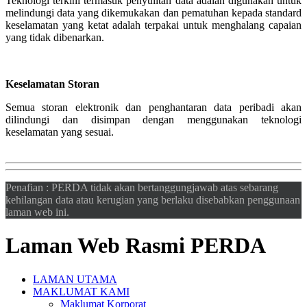
Teknologi terkini termasuk penyulitan data adalah digunakan untuk
melindungi data yang dikemukakan dan pematuhan kepada standard
keselamatan yang ketat adalah terpakai untuk menghalang capaian
yang tidak dibenarkan.
Keselamatan Storan
Semua storan elektronik dan penghantaran data peribadi akan
dilindungi dan disimpan dengan menggunakan teknologi
keselamatan yang sesuai.
Penafian : PERDA tidak akan bertanggungjawab atas sebarang
kehilangan data atau kerugian yang berlaku disebabkan penggunaan
laman web ini.
Laman Web Rasmi PERDA
LAMAN UTAMA
MAKLUMAT KAMI
Maklumat Korporat