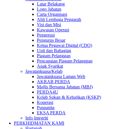
Latar Belakang
Logo Jabatan
Carta Organisasi
Ahli Lembaga Pengarah
Visi dan Misi
Kawasan Operasi
Pengerusi
Pengurus Besar
Ketua Pegawai Digital (CDO)
Unit dan Bahagian
Piagam Pelanggan
Pencapaian Piagam Pelanggan
Anak Syarikat
Jawatankuasa/Kelab
Jawatankuasa Laman Web
AKRAB PERDA
Majlis Bersama Jabatan (MBJ)
PERDA4U
Kelab Sukan & Kebajikan (KSKP)
Koperasi
Puspanita
EKSA PERDA
Info Integriti
PERKHIDMATAN KAMI
Hartanah