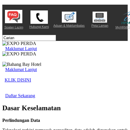
Aduan & Maklumbalas
Peta Laman
Hubungi Kami
Soalan Lazim
MyHRMIS 
Maklumat Lanjut
Maklumat Lanjut
KLIK DISINI
Daftar Sekarang
Dasar Keselamatan
Perlindungan Data