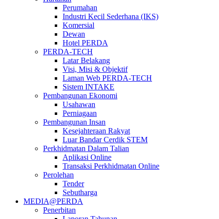
Perumahan
Industri Kecil Sederhana (IKS)
Komersial
Dewan
Hotel PERDA
PERDA-TECH
Latar Belakang
Visi, Misi & Objektif
Laman Web PERDA-TECH
Sistem INTAKE
Pembangunan Ekonomi
Usahawan
Perniagaan
Pembangunan Insan
Kesejahteraan Rakyat
Luar Bandar Cerdik STEM
Perkhidmatan Dalam Talian
Aplikasi Online
Transaksi Perkhidmatan Online
Perolehan
Tender
Sebutharga
MEDIA@PERDA
Penerbitan
Laporan Tahunan