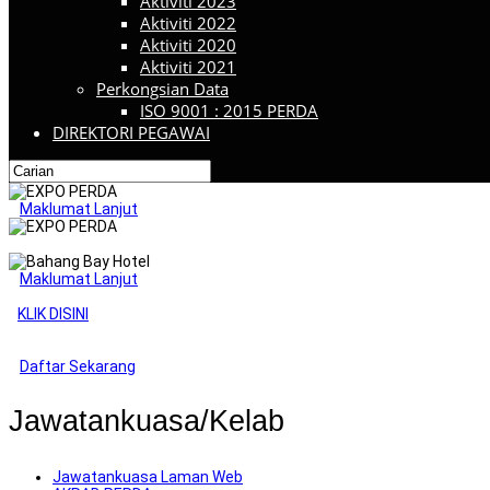
Aktiviti 2023
Aktiviti 2022
Aktiviti 2020
Aktiviti 2021
Perkongsian Data
ISO 9001 : 2015 PERDA
DIREKTORI PEGAWAI
Maklumat Lanjut
Maklumat Lanjut
KLIK DISINI
Daftar Sekarang
Jawatankuasa/Kelab
Jawatankuasa Laman Web