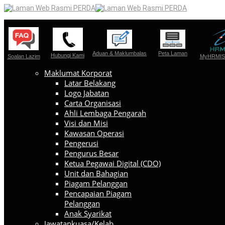
Aduan & Maklumbalas
Peta Laman
Hubungi Kami
Soalan Lazim
MyHRMIS 
Maklumat Korporat
Latar Belakang
Logo Jabatan
Carta Organisasi
Ahli Lembaga Pengarah
Visi dan Misi
Kawasan Operasi
Pengerusi
Pengurus Besar
Ketua Pegawai Digital (CDO)
Unit dan Bahagian
Piagam Pelanggan
Pencapaian Piagam
Pelanggan
Anak Syarikat
Jawatankuasa/Kelab