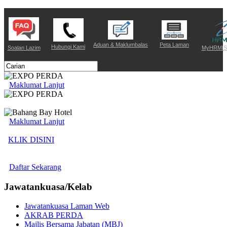
Aduan & Maklumbalas
Peta Laman
Hubungi Kami
Soalan Lazim
MyHRMIS 
Maklumat Lanjut
Maklumat Lanjut
KLIK DISINI
Daftar Sekarang
Jawatankuasa/Kelab
Jawatankuasa Laman Web
AKRAB PERDA
Majlis Bersama Jabatan (MBJ)