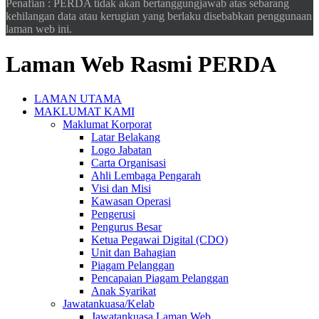
Penafian : PERDA tidak akan bertanggungjawab atas sebarang
kehilangan data atau kerugian yang berlaku disebabkan penggunaan
laman web ini.
Laman Web Rasmi PERDA
LAMAN UTAMA
MAKLUMAT KAMI
Maklumat Korporat
Latar Belakang
Logo Jabatan
Carta Organisasi
Ahli Lembaga Pengarah
Visi dan Misi
Kawasan Operasi
Pengerusi
Pengurus Besar
Ketua Pegawai Digital (CDO)
Unit dan Bahagian
Piagam Pelanggan
Pencapaian Piagam Pelanggan
Anak Syarikat
Jawatankuasa/Kelab
Jawatankuasa Laman Web