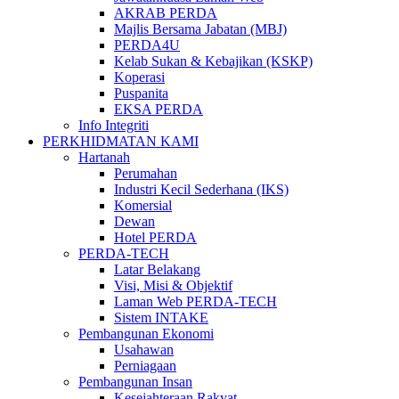
AKRAB PERDA
Majlis Bersama Jabatan (MBJ)
PERDA4U
Kelab Sukan & Kebajikan (KSKP)
Koperasi
Puspanita
EKSA PERDA
Info Integriti
PERKHIDMATAN KAMI
Hartanah
Perumahan
Industri Kecil Sederhana (IKS)
Komersial
Dewan
Hotel PERDA
PERDA-TECH
Latar Belakang
Visi, Misi & Objektif
Laman Web PERDA-TECH
Sistem INTAKE
Pembangunan Ekonomi
Usahawan
Perniagaan
Pembangunan Insan
Kesejahteraan Rakyat