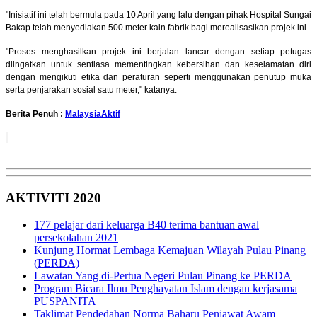
"Inisiatif ini telah bermula pada 10 April yang lalu dengan pihak Hospital Sungai
Bakap telah menyediakan 500 meter kain fabrik bagi merealisasikan projek ini.
"Proses menghasilkan projek ini berjalan lancar dengan setiap petugas
diingatkan untuk sentiasa mementingkan kebersihan dan keselamatan diri
dengan mengikuti etika dan peraturan seperti menggunakan penutup muka
serta penjarakan sosial satu meter," katanya.
Berita Penuh :
MalaysiaAktif
AKTIVITI 2020
177 pelajar dari keluarga B40 terima bantuan awal
persekolahan 2021
Kunjung Hormat Lembaga Kemajuan Wilayah Pulau Pinang
(PERDA)
Lawatan Yang di-Pertua Negeri Pulau Pinang ke PERDA
Program Bicara Ilmu Penghayatan Islam dengan kerjasama
PUSPANITA
Taklimat Pendedahan Norma Baharu Penjawat Awam