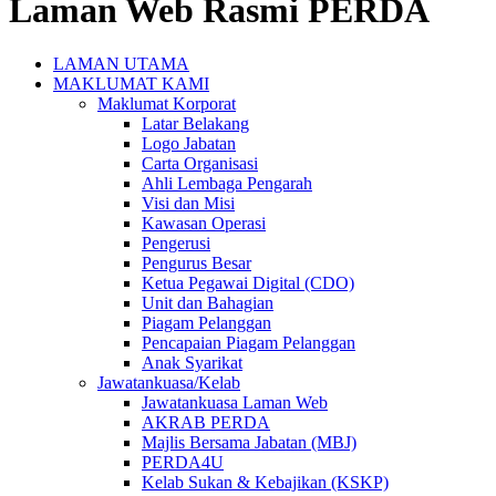
Laman Web Rasmi PERDA
LAMAN UTAMA
MAKLUMAT KAMI
Maklumat Korporat
Latar Belakang
Logo Jabatan
Carta Organisasi
Ahli Lembaga Pengarah
Visi dan Misi
Kawasan Operasi
Pengerusi
Pengurus Besar
Ketua Pegawai Digital (CDO)
Unit dan Bahagian
Piagam Pelanggan
Pencapaian Piagam Pelanggan
Anak Syarikat
Jawatankuasa/Kelab
Jawatankuasa Laman Web
AKRAB PERDA
Majlis Bersama Jabatan (MBJ)
PERDA4U
Kelab Sukan & Kebajikan (KSKP)