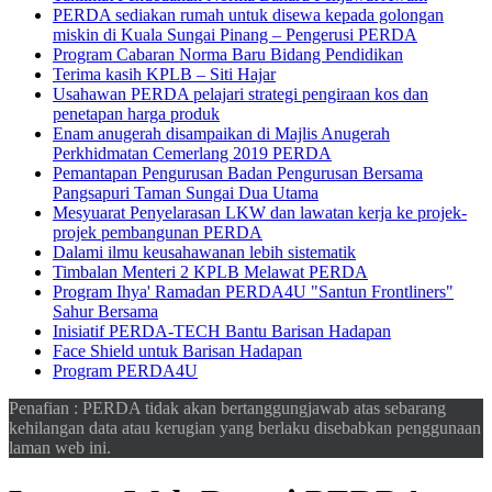
PERDA sediakan rumah untuk disewa kepada golongan
miskin di Kuala Sungai Pinang – Pengerusi PERDA
Program Cabaran Norma Baru Bidang Pendidikan
Terima kasih KPLB – Siti Hajar
Usahawan PERDA pelajari strategi pengiraan kos dan
penetapan harga produk
Enam anugerah disampaikan di Majlis Anugerah
Perkhidmatan Cemerlang 2019 PERDA
Pemantapan Pengurusan Badan Pengurusan Bersama
Pangsapuri Taman Sungai Dua Utama
Mesyuarat Penyelarasan LKW dan lawatan kerja ke projek-
projek pembangunan PERDA
Dalami ilmu keusahawanan lebih sistematik
Timbalan Menteri 2 KPLB Melawat PERDA
Program Ihya' Ramadan PERDA4U "Santun Frontliners"
Sahur Bersama
Inisiatif PERDA-TECH Bantu Barisan Hadapan
Face Shield untuk Barisan Hadapan
Program PERDA4U
Penafian : PERDA tidak akan bertanggungjawab atas sebarang
kehilangan data atau kerugian yang berlaku disebabkan penggunaan
laman web ini.