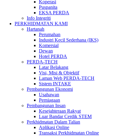
Koperasi
Puspanita
EKSA PERDA
Info Integriti
PERKHIDMATAN KAMI
Hartanah
Perumahan
Industri Kecil Sederhana (IKS)
Komersial
Dewan
Hotel PERDA
PERDA-TECH
Latar Belakang
Visi, Misi & Objektif
Laman Web PERDA-TECH
Sistem INTAKE
Pembangunan Ekonomi
Usahawan
Perniagaan
Pembangunan Insan
Kesejahteraan Rakyat
Luar Bandar Cerdik STEM
Perkhidmatan Dalam Talian
Aplikasi Online
Transaksi Perkhidmatan Online