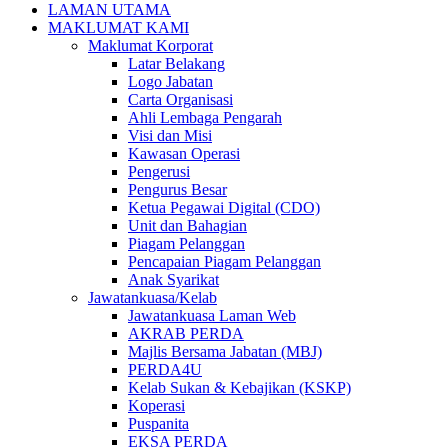
LAMAN UTAMA
MAKLUMAT KAMI
Maklumat Korporat
Latar Belakang
Logo Jabatan
Carta Organisasi
Ahli Lembaga Pengarah
Visi dan Misi
Kawasan Operasi
Pengerusi
Pengurus Besar
Ketua Pegawai Digital (CDO)
Unit dan Bahagian
Piagam Pelanggan
Pencapaian Piagam Pelanggan
Anak Syarikat
Jawatankuasa/Kelab
Jawatankuasa Laman Web
AKRAB PERDA
Majlis Bersama Jabatan (MBJ)
PERDA4U
Kelab Sukan & Kebajikan (KSKP)
Koperasi
Puspanita
EKSA PERDA