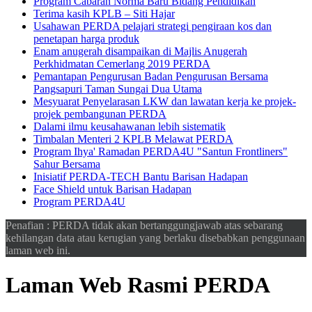
Program Cabaran Norma Baru Bidang Pendidikan
Terima kasih KPLB – Siti Hajar
Usahawan PERDA pelajari strategi pengiraan kos dan
penetapan harga produk
Enam anugerah disampaikan di Majlis Anugerah
Perkhidmatan Cemerlang 2019 PERDA
Pemantapan Pengurusan Badan Pengurusan Bersama
Pangsapuri Taman Sungai Dua Utama
Mesyuarat Penyelarasan LKW dan lawatan kerja ke projek-
projek pembangunan PERDA
Dalami ilmu keusahawanan lebih sistematik
Timbalan Menteri 2 KPLB Melawat PERDA
Program Ihya' Ramadan PERDA4U "Santun Frontliners"
Sahur Bersama
Inisiatif PERDA-TECH Bantu Barisan Hadapan
Face Shield untuk Barisan Hadapan
Program PERDA4U
Penafian : PERDA tidak akan bertanggungjawab atas sebarang
kehilangan data atau kerugian yang berlaku disebabkan penggunaan
laman web ini.
Laman Web Rasmi PERDA