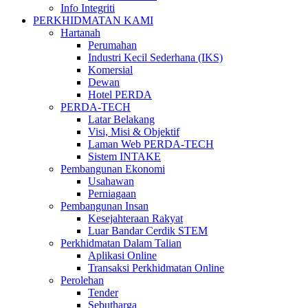
Info Integriti
PERKHIDMATAN KAMI
Hartanah
Perumahan
Industri Kecil Sederhana (IKS)
Komersial
Dewan
Hotel PERDA
PERDA-TECH
Latar Belakang
Visi, Misi & Objektif
Laman Web PERDA-TECH
Sistem INTAKE
Pembangunan Ekonomi
Usahawan
Perniagaan
Pembangunan Insan
Kesejahteraan Rakyat
Luar Bandar Cerdik STEM
Perkhidmatan Dalam Talian
Aplikasi Online
Transaksi Perkhidmatan Online
Perolehan
Tender
Sebutharga