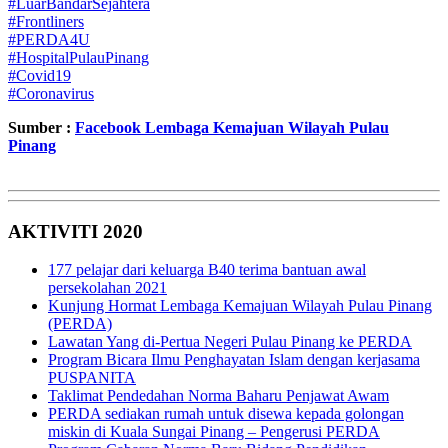
#
LuarBandarSejahtera
#
Frontliners
#
PERDA4U
#
HospitalPulauPinang
#
Covid19
#
Coronavirus
Sumber :
Facebook Lembaga Kemajuan Wilayah Pulau
Pinang
AKTIVITI 2020
177 pelajar dari keluarga B40 terima bantuan awal
persekolahan 2021
Kunjung Hormat Lembaga Kemajuan Wilayah Pulau Pinang
(PERDA)
Lawatan Yang di-Pertua Negeri Pulau Pinang ke PERDA
Program Bicara Ilmu Penghayatan Islam dengan kerjasama
PUSPANITA
Taklimat Pendedahan Norma Baharu Penjawat Awam
PERDA sediakan rumah untuk disewa kepada golongan
miskin di Kuala Sungai Pinang – Pengerusi PERDA