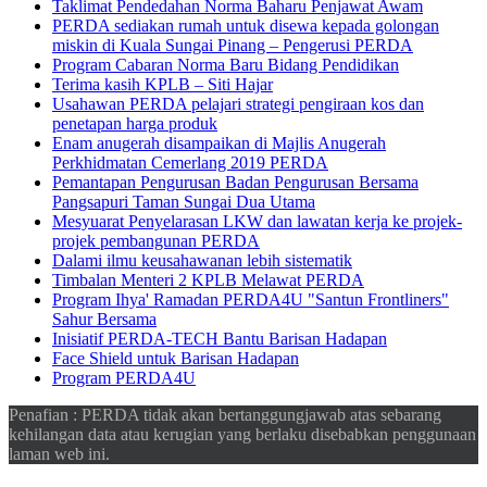
Taklimat Pendedahan Norma Baharu Penjawat Awam
PERDA sediakan rumah untuk disewa kepada golongan
miskin di Kuala Sungai Pinang – Pengerusi PERDA
Program Cabaran Norma Baru Bidang Pendidikan
Terima kasih KPLB – Siti Hajar
Usahawan PERDA pelajari strategi pengiraan kos dan
penetapan harga produk
Enam anugerah disampaikan di Majlis Anugerah
Perkhidmatan Cemerlang 2019 PERDA
Pemantapan Pengurusan Badan Pengurusan Bersama
Pangsapuri Taman Sungai Dua Utama
Mesyuarat Penyelarasan LKW dan lawatan kerja ke projek-
projek pembangunan PERDA
Dalami ilmu keusahawanan lebih sistematik
Timbalan Menteri 2 KPLB Melawat PERDA
Program Ihya' Ramadan PERDA4U "Santun Frontliners"
Sahur Bersama
Inisiatif PERDA-TECH Bantu Barisan Hadapan
Face Shield untuk Barisan Hadapan
Program PERDA4U
Penafian : PERDA tidak akan bertanggungjawab atas sebarang
kehilangan data atau kerugian yang berlaku disebabkan penggunaan
laman web ini.