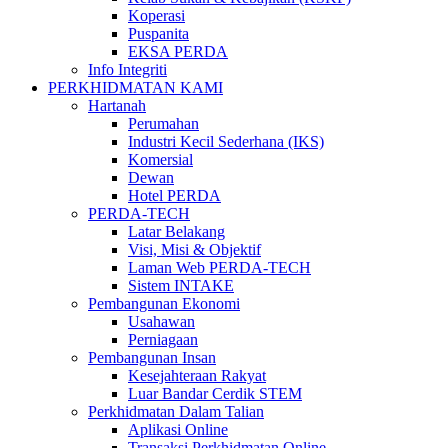
Koperasi
Puspanita
EKSA PERDA
Info Integriti
PERKHIDMATAN KAMI
Hartanah
Perumahan
Industri Kecil Sederhana (IKS)
Komersial
Dewan
Hotel PERDA
PERDA-TECH
Latar Belakang
Visi, Misi & Objektif
Laman Web PERDA-TECH
Sistem INTAKE
Pembangunan Ekonomi
Usahawan
Perniagaan
Pembangunan Insan
Kesejahteraan Rakyat
Luar Bandar Cerdik STEM
Perkhidmatan Dalam Talian
Aplikasi Online
Transaksi Perkhidmatan Online