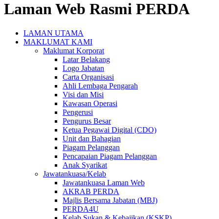
Laman Web Rasmi PERDA
LAMAN UTAMA
MAKLUMAT KAMI
Maklumat Korporat
Latar Belakang
Logo Jabatan
Carta Organisasi
Ahli Lembaga Pengarah
Visi dan Misi
Kawasan Operasi
Pengerusi
Pengurus Besar
Ketua Pegawai Digital (CDO)
Unit dan Bahagian
Piagam Pelanggan
Pencapaian Piagam Pelanggan
Anak Syarikat
Jawatankuasa/Kelab
Jawatankuasa Laman Web
AKRAB PERDA
Majlis Bersama Jabatan (MBJ)
PERDA4U
Kelab Sukan & Kebajikan (KSKP)