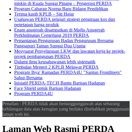
miskin di Kuala Sungai Pinang – Pengerusi PERDA
Program Cabaran Norma Baru Bidang Pendidikan
Terima kasih KPLB – Siti Hajar
Usahawan PERDA pelajari strategi pengiraan kos dan
penetapan harga produk
Enam anugerah disampaikan di Majlis Anugerah
Perkhidmatan Cemerlang 2019 PERDA
Pemantapan Pengurusan Badan Pengurusan Bersama
Pangsapuri Taman Sungai Dua Utama
Mesyuarat Penyelarasan LKW dan lawatan kerja ke projek-
projek pembangunan PERDA
Dalami ilmu keusahawanan lebih sistematik
Timbalan Menteri 2 KPLB Melawat PERDA
Program Ihya' Ramadan PERDA4U "Santun Frontliners"
Sahur Bersama
Inisiatif PERDA-TECH Bantu Barisan Hadapan
Face Shield untuk Barisan Hadapan
Program PERDA4U
Penafian : PERDA tidak akan bertanggungjawab atas sebarang
kehilangan data atau kerugian yang berlaku disebabkan penggunaan
laman web ini.
Laman Web Rasmi PERDA