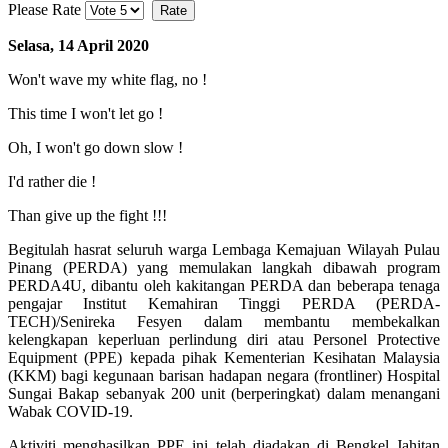
Please Rate
Selasa, 14 April 2020
Won't wave my white flag, no !
This time I won't let go !
Oh, I won't go down slow !
I'd rather die !
Than give up the fight !!!
Begitulah hasrat seluruh warga Lembaga Kemajuan Wilayah Pulau
Pinang (PERDA) yang memulakan langkah dibawah program
PERDA4U, dibantu oleh kakitangan PERDA dan beberapa tenaga
pengajar Institut Kemahiran Tinggi PERDA (PERDA-
TECH)/Senireka Fesyen dalam membantu membekalkan
kelengkapan keperluan perlindung diri atau Personel Protective
Equipment (PPE) kepada pihak Kementerian Kesihatan Malaysia
(KKM) bagi kegunaan barisan hadapan negara (frontliner) Hospital
Sungai Bakap sebanyak 200 unit (berperingkat) dalam menangani
Wabak COVID-19.
Aktiviti menghasilkan PPE ini telah diadakan di Bengkel Jahitan