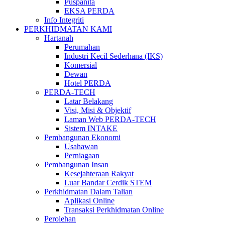
Puspanita
EKSA PERDA
Info Integriti
PERKHIDMATAN KAMI
Hartanah
Perumahan
Industri Kecil Sederhana (IKS)
Komersial
Dewan
Hotel PERDA
PERDA-TECH
Latar Belakang
Visi, Misi & Objektif
Laman Web PERDA-TECH
Sistem INTAKE
Pembangunan Ekonomi
Usahawan
Perniagaan
Pembangunan Insan
Kesejahteraan Rakyat
Luar Bandar Cerdik STEM
Perkhidmatan Dalam Talian
Aplikasi Online
Transaksi Perkhidmatan Online
Perolehan