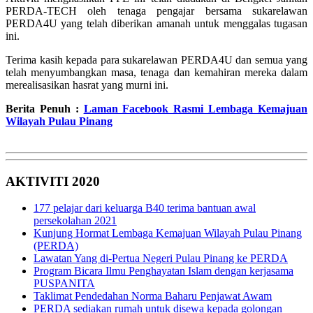
PERDA-TECH oleh tenaga pengajar bersama sukarelawan
PERDA4U yang telah diberikan amanah untuk menggalas tugasan
ini.
Terima kasih kepada para sukarelawan PERDA4U dan semua yang
telah menyumbangkan masa, tenaga dan kemahiran mereka dalam
merealisasikan hasrat yang murni ini.
Berita Penuh
:
Laman Facebook Rasmi Lembaga Kemajuan
Wilayah Pulau Pinang
AKTIVITI 2020
177 pelajar dari keluarga B40 terima bantuan awal
persekolahan 2021
Kunjung Hormat Lembaga Kemajuan Wilayah Pulau Pinang
(PERDA)
Lawatan Yang di-Pertua Negeri Pulau Pinang ke PERDA
Program Bicara Ilmu Penghayatan Islam dengan kerjasama
PUSPANITA
Taklimat Pendedahan Norma Baharu Penjawat Awam
PERDA sediakan rumah untuk disewa kepada golongan