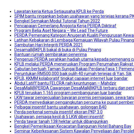
Lawatan kerja Ketua Setiausaha KPLB ke Perda
SPIM bantu ringankan beban usahawan yang terjejas kerana P
Bengkel Semakan Modul Tutorial Tahun 2022
Pencapaian Cemerlang Anggota Kerja PERDA Diiktiraf
Program Belia Aset Negara – We Lead The Future
PERDA Pemenang Kategori Anugerah Kualiti Pengurusan Kew
Latihan Kebakaran di Lembaga Kemajuan Wilayah Pulau Pinan
Sambutan Hari Integriti PERDA 2021
Desamall@KPLB bakal di buka di Pulau Pinang
Bantuan rumah gembirakan penerima
Pengerusi PERDA serahkan hadiah utama kepada pemenang ca
KPLB melalui PERDA meneruskan Program Perumahan Rakyat Te
Cabutan bertuah Taman Sungai Bakap Perdana Fasa 1 Pemenan
Peruntukan RM500,000 baik pulih 40 rumah terjejas di Yan, Sik
KPLB, KKMM kolaboratif tingkat capaian internet luar bandar
Abdul Latiff bantu FELCRA raih keuntungan – Mahdzir
DesaMall@PERDA Cawangan DesaMall@KPLB terbaru dan perta
KPLB teruskan 1,165 program pembangunan luar bandar
LKW tawar pengecualian bayaran premis perniagaan, sewa tan
PERDA menyediakan pengangkutan percuma ke pusat pemberi
Pelbagai insentif bantu usahawan, golongan B40
Perda perkenal semula insentif ekoran PKP 3.0
Usahawan, peniaga kecil di 5 LKW diberi insentif
Perda tawar tanah 138 hektar untuk dibangunkan
Bengkel Pemeriksaan Kecacatan Bangunan Hotel Bahang Bay
Seminar Keberkesanan Sistem Kawalan Penyeliaan dan Pero