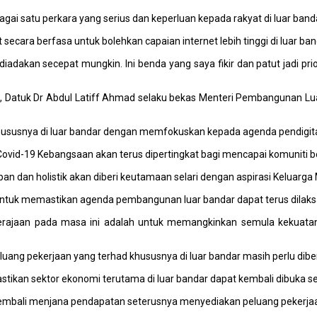
bagai satu perkara yang serius dan keperluan kepada rakyat di luar band
secara berfasa untuk bolehkan capaian internet lebih tinggi di luar ban
dakan secepat mungkin. Ini benda yang saya fikir dan patut jadi prio
as), Datuk Dr Abdul Latiff Ahmad selaku bekas Menteri Pembangunan
ususnya di luar bandar dengan memfokuskan kepada agenda pendigital
Covid-19 Kebangsaan akan terus dipertingkat bagi mencapai komuniti 
an dan holistik akan diberi keutamaan selari dengan aspirasi Keluarga 
ntuk memastikan agenda pembangunan luar bandar dapat terus dilaksan
rajaan pada masa ini adalah untuk memangkinkan semula kekuatan
ang pekerjaan yang terhad khususnya di luar bandar masih perlu diberi
stikan sektor ekonomi terutama di luar bandar dapat kembali dibuka 
 kembali menjana pendapatan seterusnya menyediakan peluang pekerjaa