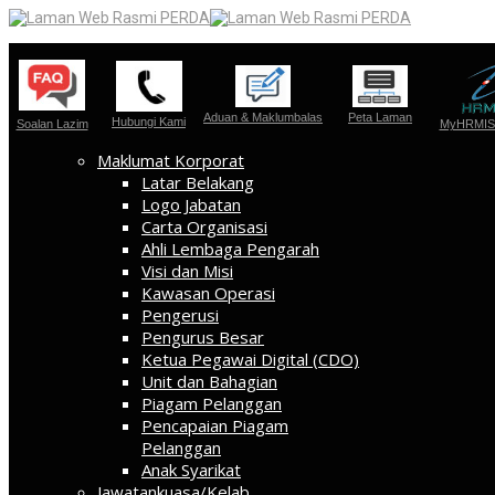
Aduan & Maklumbalas
Peta Laman
Hubungi Kami
Soalan Lazim
MyHRMIS 
Maklumat Korporat
Latar Belakang
Logo Jabatan
Carta Organisasi
Ahli Lembaga Pengarah
Visi dan Misi
Kawasan Operasi
Pengerusi
Pengurus Besar
Ketua Pegawai Digital (CDO)
Unit dan Bahagian
Piagam Pelanggan
Pencapaian Piagam
Pelanggan
Anak Syarikat
Jawatankuasa/Kelab