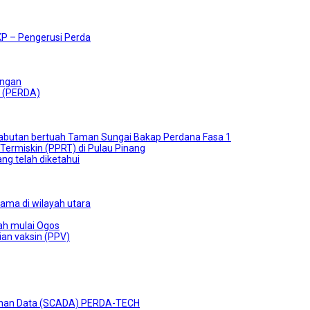
KP – Pengerusi Perda
angan
g (PERDA)
butan bertuah Taman Sungai Bakap Perdana Fasa 1
rmiskin (PPRT) di Pulau Pinang
g telah diketahui
ma di wilayah utara
ah mulai Ogos
an vaksin (PPV)
lehan Data (SCADA) PERDA-TECH