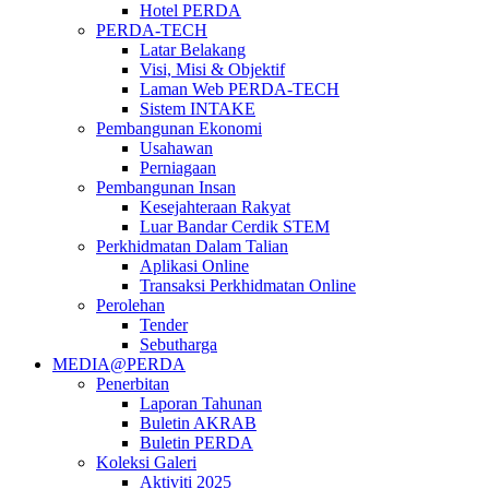
Hotel PERDA
PERDA-TECH
Latar Belakang
Visi, Misi & Objektif
Laman Web PERDA-TECH
Sistem INTAKE
Pembangunan Ekonomi
Usahawan
Perniagaan
Pembangunan Insan
Kesejahteraan Rakyat
Luar Bandar Cerdik STEM
Perkhidmatan Dalam Talian
Aplikasi Online
Transaksi Perkhidmatan Online
Perolehan
Tender
Sebutharga
MEDIA@PERDA
Penerbitan
Laporan Tahunan
Buletin AKRAB
Buletin PERDA
Koleksi Galeri
Aktiviti 2025