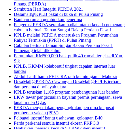
Pinang (PERDA)
Sambutan Hari Integriti PERDA 2021
Desamall@KPLB bakal di buka di Pulau Pinang
Bantuan rumah gembirakan penerima
Pengerusi PERDA serahkan hadiah utama kepada pemenang
cabutan bertuah Taman Sungai Bakap Perdana Fasa 1
KPLB melalui PERDA meneruskan Program Perumahan
Rakyat Termiskin (PPRT) di Pulau Pinang
Cabutan bertuah Taman Sungai Bakap Perdana Fasa 1
Pemenang telah diketahui
Peruntukan RM500,000 baik pulih 40 rumah terjejas di Yan,
Sik
KPLB, KKMM kolaboratif tingkat capaian internet luar
bandar
Abdul Latiff bantu FELCRA raih keuntungan – Mahdzir
DesaMall@PERDA Cawangan DesaMall@KPLB terbaru
dan pertama di wilayah utara
KPLB teruskan 1,165 program pembangunan luar bandar
LKW tawar pengecualian bayaran premis perniagaan, sewa
tanah mulai Ogos
PERDA menyediakan pengangkutan percuma ke pusat
pemberian vaksin (PPV)
Pelbagai insentif bantu usahawan, golongan B40
Perda perkenal semula insentif ekoran PKP 3.0
Usahawan, peniaga kecil di 5 LKW diberi insentif