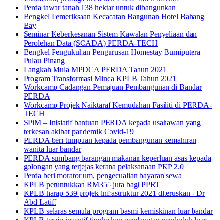
Perda tawar tanah 138 hektar untuk dibangunkan
Bengkel Pemeriksaan Kecacatan Bangunan Hotel Bahang
Bay
Seminar Keberkesanan Sistem Kawalan Penyeliaan dan
Perolehan Data (SCADA) PERDA-TECH
Bengkel Pengukuhan Pengurusan Homestay Bumiputera
Pulau Pinang
Langkah Mula MPDCA PERDA Tahun 2021
Program Transformasi Minda KPLB Tahun 2021
Workcamp Cadangan Pemajuan Pembangunan di Bandar
PERDA
Workcamp Projek Naiktaraf Kemudahan Fasiliti di PERDA-
TECH
SPiM – Inisiatif bantuan PERDA kepada usahawan yang
terkesan akibat pandemik Covid-19
PERDA beri tumpuan kepada pembangunan kemahiran
wanita luar bandar
PERDA sumbang barangan makanan keperluan asas kepada
golongan yang terjejas kerana pelaksanaan PKP 2.0
Perda beri moratorium, pengecualian bayaran sewa
KPLB peruntukkan RM355 juta bagi PPRT
KPLB harap 539 projek infrastruktur 2021 diteruskan - Dr
Abd Latiff
KPLB selaras semula program basmi kemiskinan luar bandar
KPLB teraju insentif tingkatkan pendapatan penduduk luar