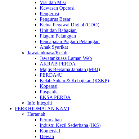
Visi dan Misi
Kawasan Operasi
Pengerusi
Pengurus Besar
Ketua Pegawai Digital (CDO)
Unit dan Bahagian
Piagam Pelanggan
Pencapaian Piagam Pelanggan
Anak Syarikat
Jawatankuasa/Kelab
Jawatankuasa Laman Web
AKRAB PERDA
Majlis Bersama Jabatan (MBJ)
PERDA4U
Kelab Sukan & Kebajikan (KSKP)
Koperasi
Puspanita
EKSA PERDA
Info Integriti
PERKHIDMATAN KAMI
Hartanah
Perumahan
Industri Kecil Sederhana (IKS)
Komersial
Dewan