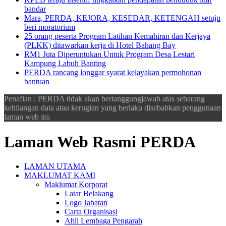
bandar
Mara, PERDA, KEJORA, KESEDAR, KETENGAH setuju
beri moratorium
25 orang peserta Program Latihan Kemahiran dan Kerjaya
(PLKK) ditawarkan kerja di Hotel Bahang Bay
RM1 Juta Diperuntukan Untuk Program Desa Lestari
Kampung Labuh Banting
PERDA rancang longgar syarat kelayakan permohonan
bantuan
Penafian : PERDA tidak akan bertanggungjawab atas sebarang
kehilangan data atau kerugian yang berlaku disebabkan penggunaan
laman web ini.
Laman Web Rasmi PERDA
LAMAN UTAMA
MAKLUMAT KAMI
Maklumat Korporat
Latar Belakang
Logo Jabatan
Carta Organisasi
Ahli Lembaga Pengarah