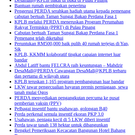
Desamall@KPLB bakal di buka di Pulau Pinang
Bantuan rumah gembirakan penerima
Pengerusi PERDA serahkan hadiah utama kepada pemenang
cabutan bertuah Taman Sungai Bakap Perdana Fasa 1
KPLB melalui PERDA meneruskan Program Perumahan
Rakyat Termiskin (PPRT) di Pulau Pinang
Cabutan bertuah Taman Sungai Bakap Perdana Fasa 1
Pemenang telah diketahui
Peruntukan RM500,000 baik pulih 40 rumah terjejas di Yan,
Sik
KPLB, KKMM kolaboratif tingkat capaian internet luar
bandar
Abdul Latiff bantu FELCRA raih keuntungan – Mahdzir
DesaMall@PERDA Cawangan DesaMall@KPLB terbaru
dan pertama di wilayah utara
KPLB teruskan 1,165 program pembangunan luar bandar
LKW tawar pengecualian bayaran premis perniagaan, sewa
tanah mulai Ogos
PERDA menyediakan pengangkutan percuma ke pusat
pemberian vaksin (PPV)
Pelbagai insentif bantu usahawan, golongan B40
Perda perkenal semula insentif ekoran PKP 3.0
Usahawan, peniaga kecil di 5 LKW diberi insentif
Perda tawar tanah 138 hektar untuk dibangunkan
Bengkel Pemeriksaan Kecacatan Bangunan Hotel Bahang