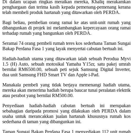
Di dalam ucapan ringkas meraikan mereka, Khaliq merakamkan
penghargaan dan terima kasih kepada pemenang-pemenang kerana
telah membeli produk hartanah yang ditawarkan oleh PERDA.
Bagi beliau, pembelian orang ramai ke atas unit-unit rumah yang
dibangunkan di projek ini melambangkan kepercayaan orang ramai
terhadap rumah yang bangunkan oleh PERDA.
Seramai 74 orang pembeli rumah teres kos sederhana Taman Sungai
Bakap Perdana Fasa 1 yang layak menyertai cabutan bertuah ini.
Hadiah-hadiah utama yang ditawarkan ialah sebuah Perodua Myvi
1.5 (H) Auto, sebuah motosikal Yamaha Y15zr, satu pakej umrah
bernilai RM6500.00, sebuah peti sejuk Samsung Digital Inverter,
dua unit Samsung FHD Smart TV dan Apple i-Pad.
Manakala pembeli yang tidak berjaya memenangi hadiah utama,
mereka akan menerima hadiah berupa baucar tunai peralatan elektrik
atau perabot yang bernilai RM500.00.
Penyediaan hadiah-hadiah cabutan bertuah ini merupakan
sebahagian daripada promosi yang dilakukan oleh PERDA dalam
usaha untuk merancakkan jualan hartanah khususnya rumah kos
sederhana di taman yang dibangunkan ini.
Taman Sungai Bakap Perdana Fasa 1 menyediakan 112 unit rumah