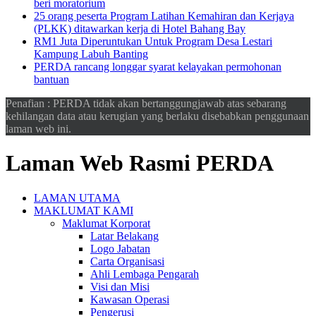
beri moratorium
25 orang peserta Program Latihan Kemahiran dan Kerjaya
(PLKK) ditawarkan kerja di Hotel Bahang Bay
RM1 Juta Diperuntukan Untuk Program Desa Lestari
Kampung Labuh Banting
PERDA rancang longgar syarat kelayakan permohonan
bantuan
Penafian : PERDA tidak akan bertanggungjawab atas sebarang
kehilangan data atau kerugian yang berlaku disebabkan penggunaan
laman web ini.
Laman Web Rasmi PERDA
LAMAN UTAMA
MAKLUMAT KAMI
Maklumat Korporat
Latar Belakang
Logo Jabatan
Carta Organisasi
Ahli Lembaga Pengarah
Visi dan Misi
Kawasan Operasi
Pengerusi