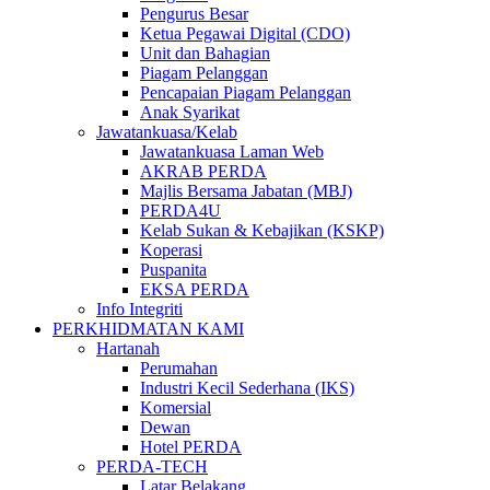
Pengurus Besar
Ketua Pegawai Digital (CDO)
Unit dan Bahagian
Piagam Pelanggan
Pencapaian Piagam Pelanggan
Anak Syarikat
Jawatankuasa/Kelab
Jawatankuasa Laman Web
AKRAB PERDA
Majlis Bersama Jabatan (MBJ)
PERDA4U
Kelab Sukan & Kebajikan (KSKP)
Koperasi
Puspanita
EKSA PERDA
Info Integriti
PERKHIDMATAN KAMI
Hartanah
Perumahan
Industri Kecil Sederhana (IKS)
Komersial
Dewan
Hotel PERDA
PERDA-TECH
Latar Belakang