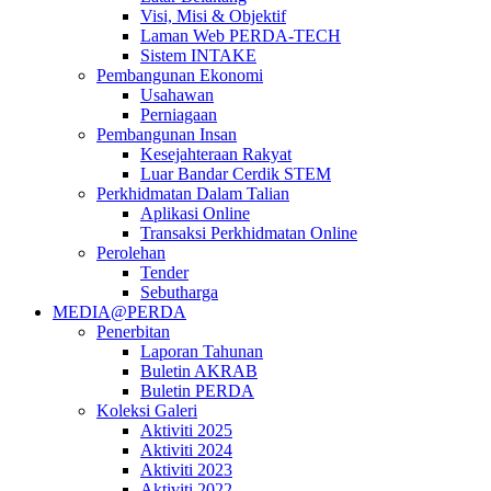
Visi, Misi & Objektif
Laman Web PERDA-TECH
Sistem INTAKE
Pembangunan Ekonomi
Usahawan
Perniagaan
Pembangunan Insan
Kesejahteraan Rakyat
Luar Bandar Cerdik STEM
Perkhidmatan Dalam Talian
Aplikasi Online
Transaksi Perkhidmatan Online
Perolehan
Tender
Sebutharga
MEDIA@PERDA
Penerbitan
Laporan Tahunan
Buletin AKRAB
Buletin PERDA
Koleksi Galeri
Aktiviti 2025
Aktiviti 2024
Aktiviti 2023
Aktiviti 2022