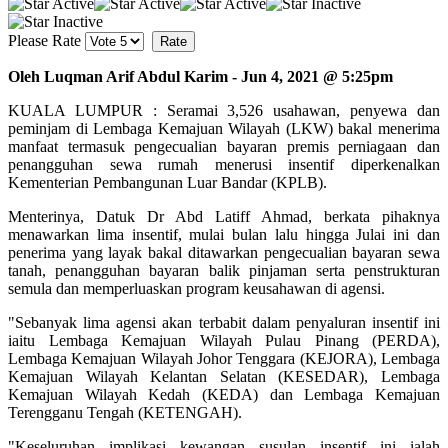
Please Rate
Oleh Luqman Arif Abdul Karim - Jun 4, 2021 @ 5:25pm
KUALA LUMPUR : Seramai 3,526 usahawan, penyewa dan
peminjam di Lembaga Kemajuan Wilayah (LKW) bakal menerima
manfaat termasuk pengecualian bayaran premis perniagaan dan
penangguhan sewa rumah menerusi insentif diperkenalkan
Kementerian Pembangunan Luar Bandar (KPLB).
Menterinya, Datuk Dr Abd Latiff Ahmad, berkata pihaknya
menawarkan lima insentif, mulai bulan lalu hingga Julai ini dan
penerima yang layak bakal ditawarkan pengecualian bayaran sewa
tanah, penangguhan bayaran balik pinjaman serta penstrukturan
semula dan memperluaskan program keusahawan di agensi.
"Sebanyak lima agensi akan terbabit dalam penyaluran insentif ini
iaitu Lembaga Kemajuan Wilayah Pulau Pinang (PERDA),
Lembaga Kemajuan Wilayah Johor Tenggara (KEJORA), Lembaga
Kemajuan Wilayah Kelantan Selatan (KESEDAR), Lembaga
Kemajuan Wilayah Kedah (KEDA) dan Lembaga Kemajuan
Terengganu Tengah (KETENGAH).
"Keseluruhan implikasi kewangan susulan insentif ini ialah