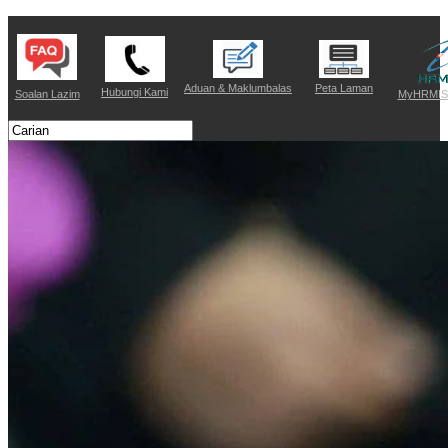
Aduan & Maklumbalas
Peta Laman
Hubungi Kami
Soalan Lazim
MyHRMIS 