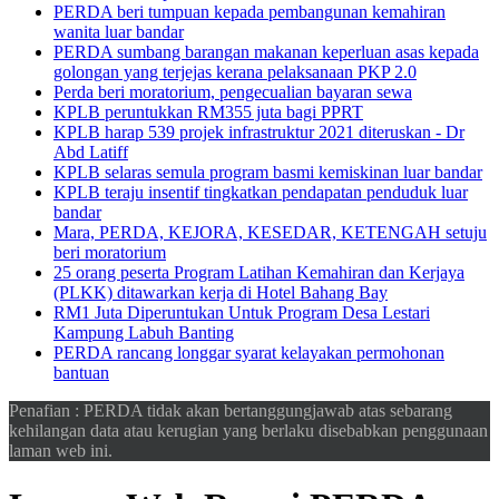
PERDA beri tumpuan kepada pembangunan kemahiran
wanita luar bandar
PERDA sumbang barangan makanan keperluan asas kepada
golongan yang terjejas kerana pelaksanaan PKP 2.0
Perda beri moratorium, pengecualian bayaran sewa
KPLB peruntukkan RM355 juta bagi PPRT
KPLB harap 539 projek infrastruktur 2021 diteruskan - Dr
Abd Latiff
KPLB selaras semula program basmi kemiskinan luar bandar
KPLB teraju insentif tingkatkan pendapatan penduduk luar
bandar
Mara, PERDA, KEJORA, KESEDAR, KETENGAH setuju
beri moratorium
25 orang peserta Program Latihan Kemahiran dan Kerjaya
(PLKK) ditawarkan kerja di Hotel Bahang Bay
RM1 Juta Diperuntukan Untuk Program Desa Lestari
Kampung Labuh Banting
PERDA rancang longgar syarat kelayakan permohonan
bantuan
Penafian : PERDA tidak akan bertanggungjawab atas sebarang
kehilangan data atau kerugian yang berlaku disebabkan penggunaan
laman web ini.