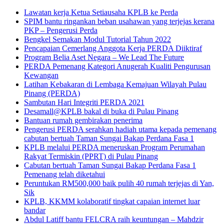
Lawatan kerja Ketua Setiausaha KPLB ke Perda
SPIM bantu ringankan beban usahawan yang terjejas kerana
PKP – Pengerusi Perda
Bengkel Semakan Modul Tutorial Tahun 2022
Pencapaian Cemerlang Anggota Kerja PERDA Diiktiraf
Program Belia Aset Negara – We Lead The Future
PERDA Pemenang Kategori Anugerah Kualiti Pengurusan
Kewangan
Latihan Kebakaran di Lembaga Kemajuan Wilayah Pulau
Pinang (PERDA)
Sambutan Hari Integriti PERDA 2021
Desamall@KPLB bakal di buka di Pulau Pinang
Bantuan rumah gembirakan penerima
Pengerusi PERDA serahkan hadiah utama kepada pemenang
cabutan bertuah Taman Sungai Bakap Perdana Fasa 1
KPLB melalui PERDA meneruskan Program Perumahan
Rakyat Termiskin (PPRT) di Pulau Pinang
Cabutan bertuah Taman Sungai Bakap Perdana Fasa 1
Pemenang telah diketahui
Peruntukan RM500,000 baik pulih 40 rumah terjejas di Yan,
Sik
KPLB, KKMM kolaboratif tingkat capaian internet luar
bandar
Abdul Latiff bantu FELCRA raih keuntungan – Mahdzir