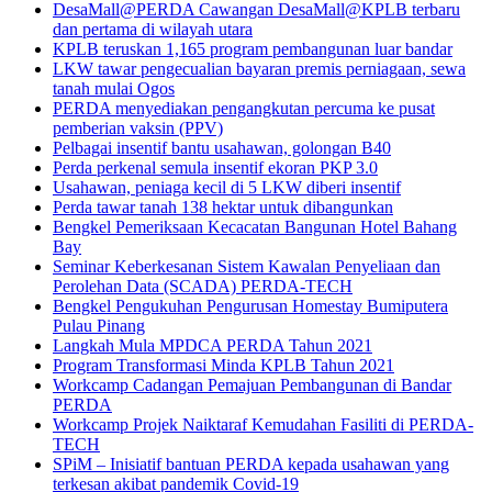
DesaMall@PERDA Cawangan DesaMall@KPLB terbaru
dan pertama di wilayah utara
KPLB teruskan 1,165 program pembangunan luar bandar
LKW tawar pengecualian bayaran premis perniagaan, sewa
tanah mulai Ogos
PERDA menyediakan pengangkutan percuma ke pusat
pemberian vaksin (PPV)
Pelbagai insentif bantu usahawan, golongan B40
Perda perkenal semula insentif ekoran PKP 3.0
Usahawan, peniaga kecil di 5 LKW diberi insentif
Perda tawar tanah 138 hektar untuk dibangunkan
Bengkel Pemeriksaan Kecacatan Bangunan Hotel Bahang
Bay
Seminar Keberkesanan Sistem Kawalan Penyeliaan dan
Perolehan Data (SCADA) PERDA-TECH
Bengkel Pengukuhan Pengurusan Homestay Bumiputera
Pulau Pinang
Langkah Mula MPDCA PERDA Tahun 2021
Program Transformasi Minda KPLB Tahun 2021
Workcamp Cadangan Pemajuan Pembangunan di Bandar
PERDA
Workcamp Projek Naiktaraf Kemudahan Fasiliti di PERDA-
TECH
SPiM – Inisiatif bantuan PERDA kepada usahawan yang
terkesan akibat pandemik Covid-19