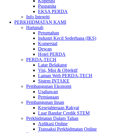
Koperasi
Puspanita
EKSA PERDA
Info Integriti
PERKHIDMATAN KAMI
Hartanah
Perumahan
Industri Kecil Sederhana (IKS)
Komersial
Dewan
Hotel PERDA
PERDA-TECH
Latar Belakang
Visi, Misi & Objektif
Laman Web PERDA-TECH
Sistem INTAKE
Pembangunan Ekonomi
Usahawan
Perniagaan
Pembangunan Insan
Kesejahteraan Rakyat
Luar Bandar Cerdik STEM
Perkhidmatan Dalam Talian
Aplikasi Online
Transaksi Perkhidmatan Online