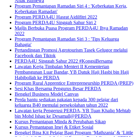
Anak Istimewa
Program Pemantapan Ramadan Siri 4 : 'Keberkatan Kerja,
Keberkatan Ramadan'
Program PERDA4U Hasrat Aidilfitri 2022
Program PERDA4U Singgah Sahur Siri 2
Majlis Berbuka Puasa Program PERDA4U Ihya Ramadan
2022
Program Pemantapan Ramadan Siri 3 : 'Tips Keluarga
Bahagia'
Pertandingan Promosi Agrotourism Tasek Gelugor melalui
Facebook dan Tiktok
PERDA4U Singgah Sahur 2022 #KongsiBersama
Lawatan Kerja Timbalan Menteri II Kementerian
Pembangunan Luar Bandar, YB Datuk Haji Hasbi bin Haji
Habibollah ke PERDA
Program Rural Apprentice Entrepreneurship PERDA (PREP)
Sesi Khas Bersama Pengurus Besar PERDA
Bengkel Business Model Canvas
Perda bantu sediakan pakaian kepada 300 pelajar dari
keluarga B40 memulai persekolahan tahun 2022
Lawatan kerja Pengerusi PERDA, YB Tuan Khaliq Mehtab
bin Mohd Ishaq ke Desamall@PERDA
Kursus Pemantapan Minda & Perubahan Sikap
Kursus Pemantapan Imej & Etiket Sosial
Bengkel Bina Kit Pelajar Bagi Program ‘Mathzania’ & ‘Little