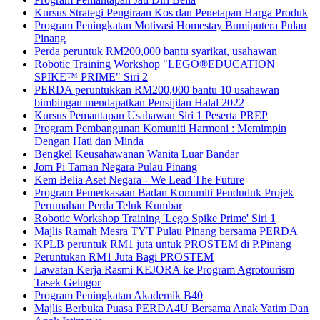
Kursus Strategi Pengiraan Kos dan Penetapan Harga Produk
Program Peningkatan Motivasi Homestay Bumiputera Pulau
Pinang
Perda peruntuk RM200,000 bantu syarikat, usahawan
Robotic Training Workshop "LEGO®EDUCATION
SPIKE™ PRIME" Siri 2
PERDA peruntukkan RM200,000 bantu 10 usahawan
bimbingan mendapatkan Pensijilan Halal 2022
Kursus Pemantapan Usahawan Siri 1 Peserta PREP
Program Pembangunan Komuniti Harmoni : Memimpin
Dengan Hati dan Minda
Bengkel Keusahawanan Wanita Luar Bandar
Jom Pi Taman Negara Pulau Pinang
Kem Belia Aset Negara - We Lead The Future
Program Pemerkasaan Badan Komuniti Penduduk Projek
Perumahan Perda Teluk Kumbar
Robotic Workshop Training 'Lego Spike Prime' Siri 1
Majlis Ramah Mesra TYT Pulau Pinang bersama PERDA
KPLB peruntuk RM1 juta untuk PROSTEM di P.Pinang
Peruntukan RM1 Juta Bagi PROSTEM
Lawatan Kerja Rasmi KEJORA ke Program Agrotourism
Tasek Gelugor
Program Peningkatan Akademik B40
Majlis Berbuka Puasa PERDA4U Bersama Anak Yatim Dan