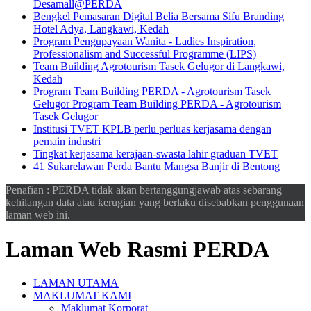
Desamall@PERDA
Bengkel Pemasaran Digital Belia Bersama Sifu Branding
Hotel Adya, Langkawi, Kedah
Program Pengupayaan Wanita - Ladies Inspiration,
Professionalism and Successful Programme (LIPS)
Team Building Agrotourism Tasek Gelugor di Langkawi,
Kedah
Program Team Building PERDA - Agrotourism Tasek
Gelugor Program Team Building PERDA - Agrotourism
Tasek Gelugor
Institusi TVET KPLB perlu perluas kerjasama dengan
pemain industri
Tingkat kerjasama kerajaan-swasta lahir graduan TVET
41 Sukarelawan Perda Bantu Mangsa Banjir di Bentong
Penafian : PERDA tidak akan bertanggungjawab atas sebarang
kehilangan data atau kerugian yang berlaku disebabkan penggunaan
laman web ini.
Laman Web Rasmi PERDA
LAMAN UTAMA
MAKLUMAT KAMI
Maklumat Korporat