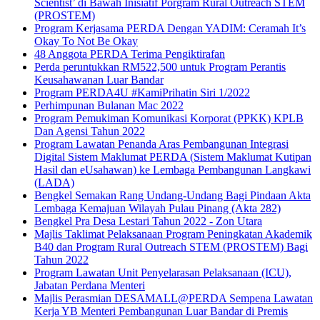
Scientist’ di Bawah Inisiatif Porgram Rural Outreach STEM
(PROSTEM)
Program Kerjasama PERDA Dengan YADIM: Ceramah It’s
Okay To Not Be Okay
48 Anggota PERDA Terima Pengiktirafan
Perda peruntukkan RM522,500 untuk Program Perantis
Keusahawanan Luar Bandar
Program PERDA4U #KamiPrihatin Siri 1/2022
Perhimpunan Bulanan Mac 2022
Program Pemukiman Komunikasi Korporat (PPKK) KPLB
Dan Agensi Tahun 2022
Program Lawatan Penanda Aras Pembangunan Integrasi
Digital Sistem Maklumat PERDA (Sistem Maklumat Kutipan
Hasil dan eUsahawan) ke Lembaga Pembangunan Langkawi
(LADA)
Bengkel Semakan Rang Undang-Undang Bagi Pindaan Akta
Lembaga Kemajuan Wilayah Pulau Pinang (Akta 282)
Bengkel Pra Desa Lestari Tahun 2022 - Zon Utara
Majlis Taklimat Pelaksanaan Program Peningkatan Akademik
B40 dan Program Rural Outreach STEM (PROSTEM) Bagi
Tahun 2022
Program Lawatan Unit Penyelarasan Pelaksanaan (ICU),
Jabatan Perdana Menteri
Majlis Perasmian DESAMALL@PERDA Sempena Lawatan
Kerja YB Menteri Pembangunan Luar Bandar di Premis