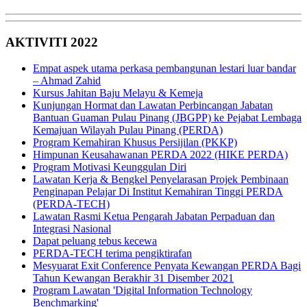
AKTIVITI 2022
Empat aspek utama perkasa pembangunan lestari luar bandar
– Ahmad Zahid
Kursus Jahitan Baju Melayu & Kemeja
Kunjungan Hormat dan Lawatan Perbincangan Jabatan
Bantuan Guaman Pulau Pinang (JBGPP) ke Pejabat Lembaga
Kemajuan Wilayah Pulau Pinang (PERDA)
Program Kemahiran Khusus Persijilan (PKKP)
Himpunan Keusahawanan PERDA 2022 (HIKE PERDA)
Program Motivasi Keunggulan Diri
Lawatan Kerja & Bengkel Penyelarasan Projek Pembinaan
Penginapan Pelajar Di Institut Kemahiran Tinggi PERDA
(PERDA-TECH)
Lawatan Rasmi Ketua Pengarah Jabatan Perpaduan dan
Integrasi Nasional
Dapat peluang tebus kecewa
PERDA-TECH terima pengiktirafan
Mesyuarat Exit Conference Penyata Kewangan PERDA Bagi
Tahun Kewangan Berakhir 31 Disember 2021
Program Lawatan 'Digital Information Technology
Benchmarking'