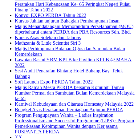
Perarakan Hari Kebangsaan Ke- 65 Peringkat Negeri Pulau
Pinang Tahun 2022
Konvoi EXPO PERDA Tahun 2022
Kursus Jahitan anjuran Bahagian Pembangunan Insan
Majlis Menandatangani Memorandum Persefahaman (MOU)
diperbaharui antara PERDA dan PBA Resources Sdn. Bhd.
Kursus Asas Solekan dan Tatarias
Mathzania & Little Scientist Siri 3
Majlis Perhimpunan Bulanan Ogos dan Sambutan Bulan
Kemerdekaan
Lawatan Rasmi YBM KPLB ke Pavilion KPLB @ MAHA
2022
Sesi Audit Penarafan Bintang Hotel Bahang Bay, Teluk
Bahang
Soft Launch Expo PERDA Tahun 2022
Majlis Ramah Mesra PERDA bersama Komuniti Taman
Kumbar Permai dan Sambutan Bulan Kemerdekaan Malaysia
ke 65
Karnival Kebudayaan dan Citarasa Homestay Malaysia 2022
Bengkel Asas Perakaunan Perniagaan Anjuran PERDA
Program Pengupayaan Wanita – Ladies Inspiration,
Professionalism and Successful Programme (LIPS) : Program
Pemerkasaan Kepimpinan Wanita dengan Kerjasama
PUSPANITA PERDA
XX