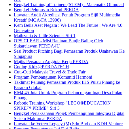
Bengkel Training of Trainers (STEM) - Matematik Olimpiad
Bengkel Pelupusan Rekod PERDA
Lawatan Audit Akreditasi Penuh Program Sijil Multimedia
Kreatif (MQA/FA 13906)
Kem Belia Aset Negara : We Lead The Future : We Are 4.0
Generation
Mathzania & Little Scientist Siri 1
OPS CLEAR - Misi Bantuan Banjir Baling Oleh
Sukarelawan PERDA4U
Sesi Product Pitching Bagi Pemasaran Produk Usahawan Ke
Singapura
Majlis Persaraan Anggota Kerja PERDA
Coding Kidz@PERDATECH
Cuti-Cuti Malaysia Travel & Trade Fair
Program Pembangunan Komuniti Harmoni
Taklimat Peluang Pemasaran Produk IKS Pulau Pinang ke
Pasaran Global
RM4.45 Juta Untuk Program Pelancongan Inap Desa Pulau
Pinang
Robotic Training Workshop "LEGO®EDUCATION
SPIKE™ PRIME" Siri 3
Bengkel Perlaksanaan Projek Pembangunan Integrasi Digital
Sistem Maklumat PERDA
Lawatan ke Vetreo Legacy (M) Sdn Bhd dan KDH Venture
Program Pemantapan Jati Diri Belia