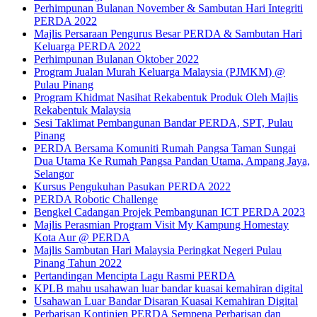
Perhimpunan Bulanan November & Sambutan Hari Integriti
PERDA 2022
Majlis Persaraan Pengurus Besar PERDA & Sambutan Hari
Keluarga PERDA 2022
Perhimpunan Bulanan Oktober 2022
Program Jualan Murah Keluarga Malaysia (PJMKM) @
Pulau Pinang
Program Khidmat Nasihat Rekabentuk Produk Oleh Majlis
Rekabentuk Malaysia
Sesi Taklimat Pembangunan Bandar PERDA, SPT, Pulau
Pinang
PERDA Bersama Komuniti Rumah Pangsa Taman Sungai
Dua Utama Ke Rumah Pangsa Pandan Utama, Ampang Jaya,
Selangor
Kursus Pengukuhan Pasukan PERDA 2022
PERDA Robotic Challenge
Bengkel Cadangan Projek Pembangunan ICT PERDA 2023
Majlis Perasmian Program Visit My Kampung Homestay
Kota Aur @ PERDA
Majlis Sambutan Hari Malaysia Peringkat Negeri Pulau
Pinang Tahun 2022
Pertandingan Mencipta Lagu Rasmi PERDA
KPLB mahu usahawan luar bandar kuasai kemahiran digital
Usahawan Luar Bandar Disaran Kuasai Kemahiran Digital
Perbarisan Kontinjen PERDA Sempena Perbarisan dan