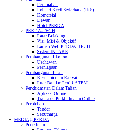
Perumahan
Industri Kecil Sederhana (IKS)
Komersial
Dewan
Hotel PERDA
PERDA-TECH
Latar Belakang
Visi, Misi & Objektif
Laman Web PERDA-TECH
Sistem INTAKE
Pembangunan Ekonomi
Usahawan
Perniagaan
Pembangunan Insan
Kesejahteraan Rakyat
Luar Bandar Cerdik STEM
Perkhidmatan Dalam Talian
Aplikasi Online
Transaksi Perkhidmatan Online
Perolehan
Tender
Sebutharga
MEDIA@PERDA
Penerbitan
Laporan Tahunan