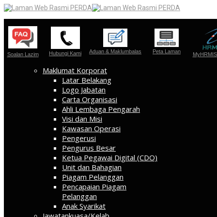
Aduan & Maklumbalas
Peta Laman
Hubungi Kami
Soalan Lazim
MyHRMIS 
Maklumat Korporat
Latar Belakang
Logo Jabatan
Carta Organisasi
Ahli Lembaga Pengarah
Visi dan Misi
Kawasan Operasi
Pengerusi
Pengurus Besar
Ketua Pegawai Digital (CDO)
Unit dan Bahagian
Piagam Pelanggan
Pencapaian Piagam
Pelanggan
Anak Syarikat
Jawatankuasa/Kelab