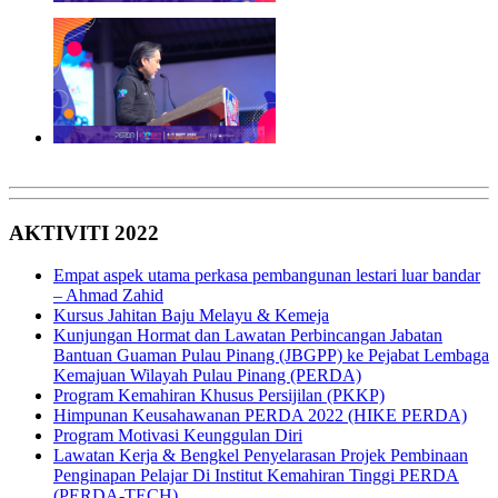
AKTIVITI 2022
Empat aspek utama perkasa pembangunan lestari luar bandar
– Ahmad Zahid
Kursus Jahitan Baju Melayu & Kemeja
Kunjungan Hormat dan Lawatan Perbincangan Jabatan
Bantuan Guaman Pulau Pinang (JBGPP) ke Pejabat Lembaga
Kemajuan Wilayah Pulau Pinang (PERDA)
Program Kemahiran Khusus Persijilan (PKKP)
Himpunan Keusahawanan PERDA 2022 (HIKE PERDA)
Program Motivasi Keunggulan Diri
Lawatan Kerja & Bengkel Penyelarasan Projek Pembinaan
Penginapan Pelajar Di Institut Kemahiran Tinggi PERDA
(PERDA-TECH)