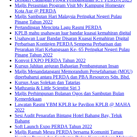
Majlis Perasmian Program Visit My Kampung Homestay
Kota Aur @ PERDA
Majlis Sambutan Hari Malaysia Peringkat Negeri Pulau
Pinang Tahun 2022
Pertandingan Mencipta Lagu Rasmi PERDA
KPLB mahu usahawan luar bandar kuasai kemahiran digital
Usahawan Luar Bandar Disaran Kuasai Kemahiran Digital
Perbarisan Kontinjen PERDA Sempena Perbarisan dan
Perarakan Hari Kebangsaan Ke- 65 Peringkat Negeri Pulau
Pinang Tahun 2022
Konvoi EXPO PERDA Tahun 2022
Kursus Jahitan anjuran Bahagian Pembangunan Insan
Majlis Menandatangani Memorandum Persefahaman (MOU)
diperbaharui antara PERDA dan PBA Resources Sdn. Bhd.
Kursus Asas Solekan dan Tatarias
Mathzania & Little Scientist Siri 3
Majlis Perhimpunan Bulanan Ogos dan Sambutan Bulan
Kemerdekaan
Lawatan Rasmi YBM KPLB ke Pavilion KPLB @ MAHA
2022
Sesi Audit Penarafan Bintang Hotel Bahang Bay, Teluk
Bahang
Soft Launch Expo PERDA Tahun 2022
Majlis Ramah Mesra PERDA bersama Komuniti Taman