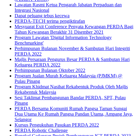
Lawatan Rasmi Ketua Pengarah Jabatan Perpaduan dan
Integrasi Nasional
Dapat peluang tebus kecewa
PERDA-TECH terima pengiktirafan
Mesyuarat Exit Conference Penyata Kewangan PERDA Bagi
Tahun Kewangan Berakhir 31 Disember 2021
Program Lawatan 'Digital Information Technology
Benchmarking'
Perhimpunan Bulanan November & Sambutan Hari Integriti
PERDA 2022
Majlis Persaraan Pengurus Besar PERDA & Sambutan Hari
Keluarga PERDA 2022
Perhimpunan Bulanan Oktober 2022
Program Jualan Murah Keluarga Malaysia (PJMKM) @
Pulau Pinang
Program Khidmat Nasihat Rekabentuk Produk Oleh Majlis
Rekabentuk Malaysia
Sesi Taklimat Pembangunan Bandar PERDA, SPT, Pulau
Pinang
PERDA Bersama Komuniti Rumah Pangsa Taman Sungai
Dua Utama Ke Rumah Pangsa Pandan Utama, Ampang Jaya,
Selangor
Kursus Pengukuhan Pasukan PERDA 2022
PERDA Robotic Challenge
Bengkel Cadangan Projek Pembangunan ICT PERDA 2023