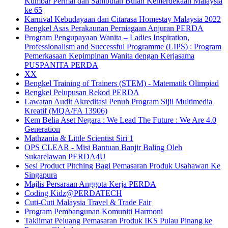
Kumbar Permai dan Sambutan Bulan Kemerdekaan Malaysia
ke 65
Karnival Kebudayaan dan Citarasa Homestay Malaysia 2022
Bengkel Asas Perakaunan Perniagaan Anjuran PERDA
Program Pengupayaan Wanita – Ladies Inspiration,
Professionalism and Successful Programme (LIPS) : Program
Pemerkasaan Kepimpinan Wanita dengan Kerjasama
PUSPANITA PERDA
XX
Bengkel Training of Trainers (STEM) - Matematik Olimpiad
Bengkel Pelupusan Rekod PERDA
Lawatan Audit Akreditasi Penuh Program Sijil Multimedia
Kreatif (MQA/FA 13906)
Kem Belia Aset Negara : We Lead The Future : We Are 4.0
Generation
Mathzania & Little Scientist Siri 1
OPS CLEAR - Misi Bantuan Banjir Baling Oleh
Sukarelawan PERDA4U
Sesi Product Pitching Bagi Pemasaran Produk Usahawan Ke
Singapura
Majlis Persaraan Anggota Kerja PERDA
Coding Kidz@PERDATECH
Cuti-Cuti Malaysia Travel & Trade Fair
Program Pembangunan Komuniti Harmoni
Taklimat Peluang Pemasaran Produk IKS Pulau Pinang ke