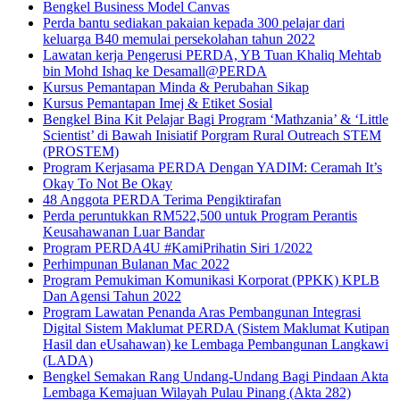
Bengkel Business Model Canvas
Perda bantu sediakan pakaian kepada 300 pelajar dari
keluarga B40 memulai persekolahan tahun 2022
Lawatan kerja Pengerusi PERDA, YB Tuan Khaliq Mehtab
bin Mohd Ishaq ke Desamall@PERDA
Kursus Pemantapan Minda & Perubahan Sikap
Kursus Pemantapan Imej & Etiket Sosial
Bengkel Bina Kit Pelajar Bagi Program ‘Mathzania’ & ‘Little
Scientist’ di Bawah Inisiatif Porgram Rural Outreach STEM
(PROSTEM)
Program Kerjasama PERDA Dengan YADIM: Ceramah It’s
Okay To Not Be Okay
48 Anggota PERDA Terima Pengiktirafan
Perda peruntukkan RM522,500 untuk Program Perantis
Keusahawanan Luar Bandar
Program PERDA4U #KamiPrihatin Siri 1/2022
Perhimpunan Bulanan Mac 2022
Program Pemukiman Komunikasi Korporat (PPKK) KPLB
Dan Agensi Tahun 2022
Program Lawatan Penanda Aras Pembangunan Integrasi
Digital Sistem Maklumat PERDA (Sistem Maklumat Kutipan
Hasil dan eUsahawan) ke Lembaga Pembangunan Langkawi
(LADA)
Bengkel Semakan Rang Undang-Undang Bagi Pindaan Akta
Lembaga Kemajuan Wilayah Pulau Pinang (Akta 282)