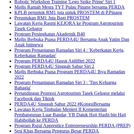
Robotic Workshop Training 'Lego Spike Prime' Siri 1
Majlis Ramah Mesra TYT Pulau Pinang bersama PERDA
KPLB peruntuk RM1 juta untuk PROSTEM di P.Pinang
Peruntukan RM1 Juta Bagi PROSTEM
Lawatan Kerja Rasmi KEJORA ke Program Agrotourism
Tasek Gelugor
Program Peningkatan Akademik B40
Majlis Berbuka Puasa PERDA4U Bersama Anak Yatim Dan
Anak Istimewa
Program Pemantapan Ramadan Siri 4 : 'Keberkatan Kerja,
Keberkatan Ramadan'
Program PERDA4U Hasrat Aidilfitri 2022
Program PERDA4U Singgah Sahur Siri 2
Majlis Berbuka Puasa Program PERDA4U Ihya Ramadan
2022
Program Pemantapan Ramadan Siri 3 : 'Tips Keluarga
Bahagia'
Pertandingan Promosi Agrotourism Tasek Gelugor melalui
Facebook dan Tiktok
PERDA4U Singgah Sahur 2022 #KongsiBersama
Lawatan Kerja Timbalan Menteri II Kementerian
Pembangunan Luar Bandar, YB Datuk Haji Hasbi bin Haji
Habibollah ke PERDA
Program Rural Apprentice Entrepreneurship PERDA (PREP)
Sesi Khas Bersama Pengurus Besar PERDA