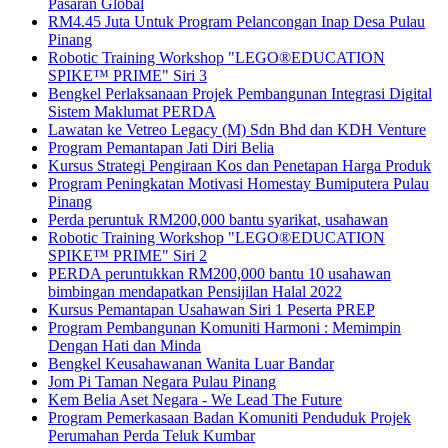
Pasaran Global
RM4.45 Juta Untuk Program Pelancongan Inap Desa Pulau
Pinang
Robotic Training Workshop "LEGO®EDUCATION
SPIKE™ PRIME" Siri 3
Bengkel Perlaksanaan Projek Pembangunan Integrasi Digital
Sistem Maklumat PERDA
Lawatan ke Vetreo Legacy (M) Sdn Bhd dan KDH Venture
Program Pemantapan Jati Diri Belia
Kursus Strategi Pengiraan Kos dan Penetapan Harga Produk
Program Peningkatan Motivasi Homestay Bumiputera Pulau
Pinang
Perda peruntuk RM200,000 bantu syarikat, usahawan
Robotic Training Workshop "LEGO®EDUCATION
SPIKE™ PRIME" Siri 2
PERDA peruntukkan RM200,000 bantu 10 usahawan
bimbingan mendapatkan Pensijilan Halal 2022
Kursus Pemantapan Usahawan Siri 1 Peserta PREP
Program Pembangunan Komuniti Harmoni : Memimpin
Dengan Hati dan Minda
Bengkel Keusahawanan Wanita Luar Bandar
Jom Pi Taman Negara Pulau Pinang
Kem Belia Aset Negara - We Lead The Future
Program Pemerkasaan Badan Komuniti Penduduk Projek
Perumahan Perda Teluk Kumbar