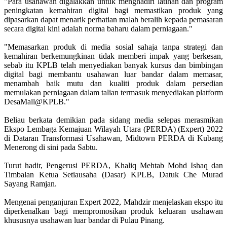
"Para usahawan digalakkan untuk menghadiri latihan dan program
peningkatan kemahiran digital bagi memastikan produk yang
dipasarkan dapat menarik perhatian malah beralih kepada pemasaran
secara digital kini adalah norma baharu dalam perniagaan."
"Memasarkan produk di media sosial sahaja tanpa strategi dan
kemahiran berkemungkinan tidak memberi impak yang berkesan,
sebab itu KPLB telah menyediakan banyak kursus dan bimbingan
digital bagi membantu usahawan luar bandar dalam memasar,
menambah baik mutu dan kualiti produk dalam persedian
memulakan perniagaan dalam talian termasuk menyediakan platform
DesaMall@KPLB."
Beliau berkata demikian pada sidang media selepas merasmikan
Ekspo Lembaga Kemajuan Wilayah Utara (PERDA) (Expert) 2022
di Dataran Transformasi Usahawan, Midtown PERDA di Kubang
Menerong di sini pada Sabtu.
Turut hadir, Pengerusi PERDA, Khaliq Mehtab Mohd Ishaq dan
Timbalan Ketua Setiausaha (Dasar) KPLB, Datuk Che Murad
Sayang Ramjan.
Mengenai penganjuran Expert 2022, Mahdzir menjelaskan ekspo itu
diperkenalkan bagi mempromosikan produk keluaran usahawan
khususnya usahawan luar bandar di Pulau Pinang.