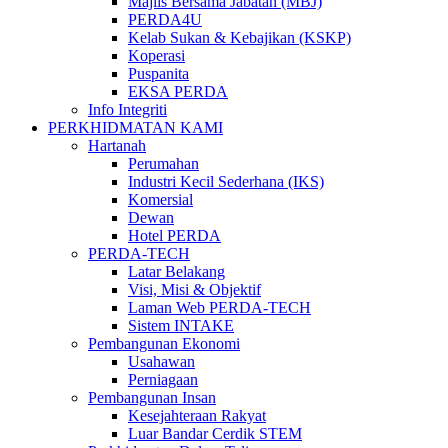
Majlis Bersama Jabatan (MBJ)
PERDA4U
Kelab Sukan & Kebajikan (KSKP)
Koperasi
Puspanita
EKSA PERDA
Info Integriti
PERKHIDMATAN KAMI
Hartanah
Perumahan
Industri Kecil Sederhana (IKS)
Komersial
Dewan
Hotel PERDA
PERDA-TECH
Latar Belakang
Visi, Misi & Objektif
Laman Web PERDA-TECH
Sistem INTAKE
Pembangunan Ekonomi
Usahawan
Perniagaan
Pembangunan Insan
Kesejahteraan Rakyat
Luar Bandar Cerdik STEM