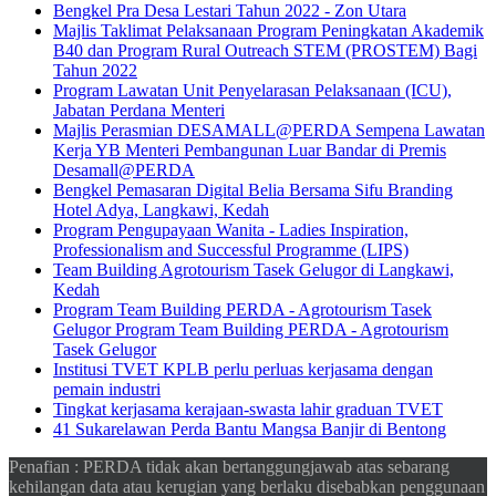
Bengkel Pra Desa Lestari Tahun 2022 - Zon Utara
Majlis Taklimat Pelaksanaan Program Peningkatan Akademik
B40 dan Program Rural Outreach STEM (PROSTEM) Bagi
Tahun 2022
Program Lawatan Unit Penyelarasan Pelaksanaan (ICU),
Jabatan Perdana Menteri
Majlis Perasmian DESAMALL@PERDA Sempena Lawatan
Kerja YB Menteri Pembangunan Luar Bandar di Premis
Desamall@PERDA
Bengkel Pemasaran Digital Belia Bersama Sifu Branding
Hotel Adya, Langkawi, Kedah
Program Pengupayaan Wanita - Ladies Inspiration,
Professionalism and Successful Programme (LIPS)
Team Building Agrotourism Tasek Gelugor di Langkawi,
Kedah
Program Team Building PERDA - Agrotourism Tasek
Gelugor Program Team Building PERDA - Agrotourism
Tasek Gelugor
Institusi TVET KPLB perlu perluas kerjasama dengan
pemain industri
Tingkat kerjasama kerajaan-swasta lahir graduan TVET
41 Sukarelawan Perda Bantu Mangsa Banjir di Bentong
Penafian : PERDA tidak akan bertanggungjawab atas sebarang
kehilangan data atau kerugian yang berlaku disebabkan penggunaan