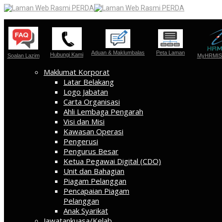
Aduan & Maklumbalas
Peta Laman
Hubungi Kami
Soalan Lazim
MyHRMIS 
Maklumat Korporat
Latar Belakang
Logo Jabatan
Carta Organisasi
Ahli Lembaga Pengarah
Visi dan Misi
Kawasan Operasi
Pengerusi
Pengurus Besar
Ketua Pegawai Digital (CDO)
Unit dan Bahagian
Piagam Pelanggan
Pencapaian Piagam
Pelanggan
Anak Syarikat
Jawatankuasa/Kelab