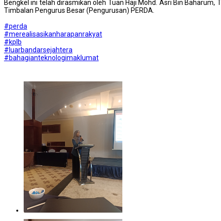
Bengkel ini telah dirasmikan oleh Tuan Haji Mohd. Asri Bin Baharum
Timbalan Pengurus Besar (Pengurusan) PERDA.
#perda
#merealisasikanharapanrakyat
#kplb
#luarbandarsejahtera
#bahagianteknologimaklumat