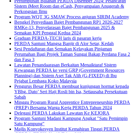
Perhimpunan Bulanan PERDA Disember 2024: Pelancaran
Sistem iMeet Room dan eCash, Penyampaian Anugerah &
Perkongsian Ilmu
Program WQT 3G SMAW Process anjuran SIRIM Academy
Bengkel Penyediaan Bajet Pembangunan RP1 2026-2027
RMKe-13, Penyelarasan Bajet Pembangunan 2025 &
Semakan KPI Penggal Kedua 2024
Graduan PERDA-TECH laris di pasaran kerja
PERDA Santuni Mangsa Banjir di Alor Setar, Kedah
Sesi Pendaftaran dan Semakan Kelayakan Pinjaman
Perumahan Bagi Projek Taman Sungai Bakap Perdana Fasa 2
dan Fasa 3
Lawatan Penandaarasan Berkaitan Menaiktaraf Sistem
Kewangan PERDA ke versi GRP (Government Resources
Planning) dan Sistem Aset Tak Alih (G-FIXED) di Ibu
Pejabat Lembaga Koko Malaysia
Pengurus Besar PERDA membuat kunjungan hormat kepada
YBhg. Dato’ Seri Haji Rosli bin Isa, Setiausaha Persekutuan
Sabah
Minggu Program Rural Apprentice Entrepreneurship PERDA
(PREP) Bersama Warga Kerja PERDA Tahun 2024
Delegasi PERDA Lakukan Lawatan Ke KEJORA
Program Santuni Madani Kampung Angkat "Satu Pemimpin
Satu Kampung"
Majlis Konvokesyen Institut Kemahiran Tinggi PERDA