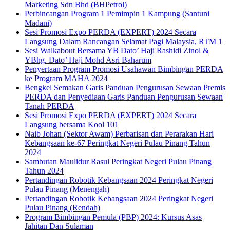
Marketing Sdn Bhd (BHPetrol)
Perbincangan Program 1 Pemimpin 1 Kampung (Santuni
Madani)
Sesi Promosi Expo PERDA (EXPERT) 2024 Secara
Langsung Dalam Rancangan Selamat Pagi Malaysia, RTM 1
Sesi Walkabout Bersama YB Dato’ Haji Rashidi Zinol &
YBhg. Dato’ Haji Mohd Asri Baharum
Penyertaan Program Promosi Usahawan Bimbingan PERDA
ke Program MAHA 2024
Bengkel Semakan Garis Panduan Pengurusan Sewaan Premis
PERDA dan Penyediaan Garis Panduan Pengurusan Sewaan
Tanah PERDA
Sesi Promosi Expo PERDA (EXPERT) 2024 Secara
Langsung bersama Kool 101
Naib Johan (Sektor Awam) Perbarisan dan Perarakan Hari
Kebangsaan ke-67 Peringkat Negeri Pulau Pinang Tahun
2024
Sambutan Maulidur Rasul Peringkat Negeri Pulau Pinang
Tahun 2024
Pertandingan Robotik Kebangsaan 2024 Peringkat Negeri
Pulau Pinang (Menengah)
Pertandingan Robotik Kebangsaan 2024 Peringkat Negeri
Pulau Pinang (Rendah)
Program Bimbingan Pemula (PBP) 2024: Kursus Asas
Jahitan Dan Sulaman