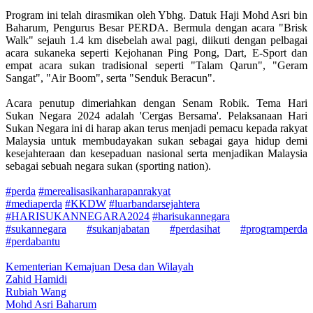
Program ini telah dirasmikan oleh Ybhg. Datuk Haji Mohd Asri bin
Baharum, Pengurus Besar PERDA. Bermula dengan acara "Brisk
Walk" sejauh 1.4 km disebelah awal pagi, diikuti dengan pelbagai
acara sukaneka seperti Kejohanan Ping Pong, Dart, E-Sport dan
empat acara sukan tradisional seperti "Talam Qarun", "Geram
Sangat", "Air Boom", serta "Senduk Beracun".
Acara penutup dimeriahkan dengan Senam Robik. Tema Hari
Sukan Negara 2024 adalah 'Cergas Bersama'. Pelaksanaan Hari
Sukan Negara ini di harap akan terus menjadi pemacu kepada rakyat
Malaysia untuk membudayakan sukan sebagai gaya hidup demi
kesejahteraan dan kesepaduan nasional serta menjadikan Malaysia
sebagai sebuah negara sukan (sporting nation).
#perda
#merealisasikanharapanrakyat
#mediaperda
#KKDW
#luarbandarsejahtera
#HARISUKANNEGARA2024
#harisukannegara
#sukannegara
#sukanjabatan
#perdasihat
#programperda
#perdabantu
Kementerian Kemajuan Desa dan Wilayah
Zahid Hamidi
Rubiah Wang
Mohd Asri Baharum