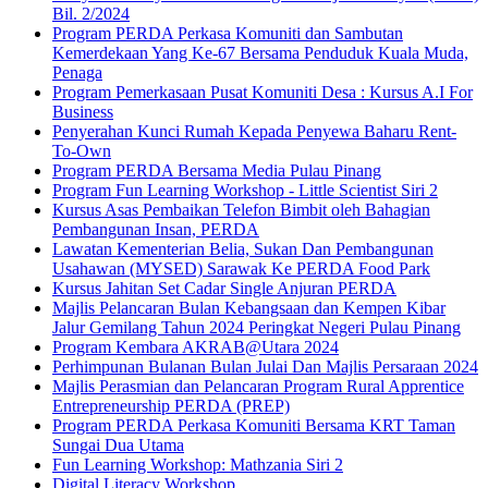
Bil. 2/2024
Program PERDA Perkasa Komuniti dan Sambutan
Kemerdekaan Yang Ke-67 Bersama Penduduk Kuala Muda,
Penaga
Program Pemerkasaan Pusat Komuniti Desa : Kursus A.I For
Business
Penyerahan Kunci Rumah Kepada Penyewa Baharu Rent-
To-Own
Program PERDA Bersama Media Pulau Pinang
Program Fun Learning Workshop - Little Scientist Siri 2
Kursus Asas Pembaikan Telefon Bimbit oleh Bahagian
Pembangunan Insan, PERDA
Lawatan Kementerian Belia, Sukan Dan Pembangunan
Usahawan (MYSED) Sarawak Ke PERDA Food Park
Kursus Jahitan Set Cadar Single Anjuran PERDA
Majlis Pelancaran Bulan Kebangsaan dan Kempen Kibar
Jalur Gemilang Tahun 2024 Peringkat Negeri Pulau Pinang
Program Kembara AKRAB@Utara 2024
Perhimpunan Bulanan Bulan Julai Dan Majlis Persaraan 2024
Majlis Perasmian dan Pelancaran Program Rural Apprentice
Entrepreneurship PERDA (PREP)
Program PERDA Perkasa Komuniti Bersama KRT Taman
Sungai Dua Utama
Fun Learning Workshop: Mathzania Siri 2
Digital Literacy Workshop