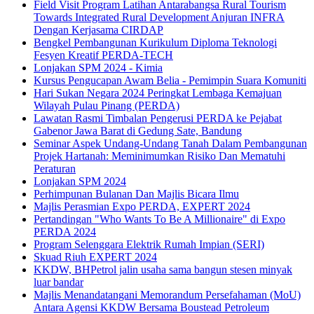
Field Visit Program Latihan Antarabangsa Rural Tourism
Towards Integrated Rural Development Anjuran INFRA
Dengan Kerjasama CIRDAP
Bengkel Pembangunan Kurikulum Diploma Teknologi
Fesyen Kreatif PERDA-TECH
Lonjakan SPM 2024 - Kimia
Kursus Pengucapan Awam Belia - Pemimpin Suara Komuniti
Hari Sukan Negara 2024 Peringkat Lembaga Kemajuan
Wilayah Pulau Pinang (PERDA)
Lawatan Rasmi Timbalan Pengerusi PERDA ke Pejabat
Gabenor Jawa Barat di Gedung Sate, Bandung
Seminar Aspek Undang-Undang Tanah Dalam Pembangunan
Projek Hartanah: Meminimumkan Risiko Dan Mematuhi
Peraturan
Lonjakan SPM 2024
Perhimpunan Bulanan Dan Majlis Bicara Ilmu
Majlis Perasmian Expo PERDA, EXPERT 2024
Pertandingan "Who Wants To Be A Millionaire" di Expo
PERDA 2024
Program Selenggara Elektrik Rumah Impian (SERI)
Skuad Riuh EXPERT 2024
KKDW, BHPetrol jalin usaha sama bangun stesen minyak
luar bandar
Majlis Menandatangani Memorandum Persefahaman (MoU)
Antara Agensi KKDW Bersama Boustead Petroleum