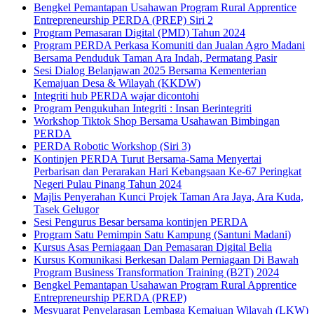
Bengkel Pemantapan Usahawan Program Rural Apprentice
Entrepreneurship PERDA (PREP) Siri 2
Program Pemasaran Digital (PMD) Tahun 2024
Program PERDA Perkasa Komuniti dan Jualan Agro Madani
Bersama Penduduk Taman Ara Indah, Permatang Pasir
Sesi Dialog Belanjawan 2025 Bersama Kementerian
Kemajuan Desa & Wilayah (KKDW)
Integriti hub PERDA wajar dicontohi
Program Pengukuhan Integriti : Insan Berintegriti
Workshop Tiktok Shop Bersama Usahawan Bimbingan
PERDA
PERDA Robotic Workshop (Siri 3)
Kontinjen PERDA Turut Bersama-Sama Menyertai
Perbarisan dan Perarakan Hari Kebangsaan Ke-67 Peringkat
Negeri Pulau Pinang Tahun 2024
Majlis Penyerahan Kunci Projek Taman Ara Jaya, Ara Kuda,
Tasek Gelugor
Sesi Pengurus Besar bersama kontinjen PERDA
Program Satu Pemimpin Satu Kampung (Santuni Madani)
Kursus Asas Perniagaan Dan Pemasaran Digital Belia
Kursus Komunikasi Berkesan Dalam Perniagaan Di Bawah
Program Business Transformation Training (B2T) 2024
Bengkel Pemantapan Usahawan Program Rural Apprentice
Entrepreneurship PERDA (PREP)
Mesyuarat Penyelarasan Lembaga Kemajuan Wilayah (LKW)