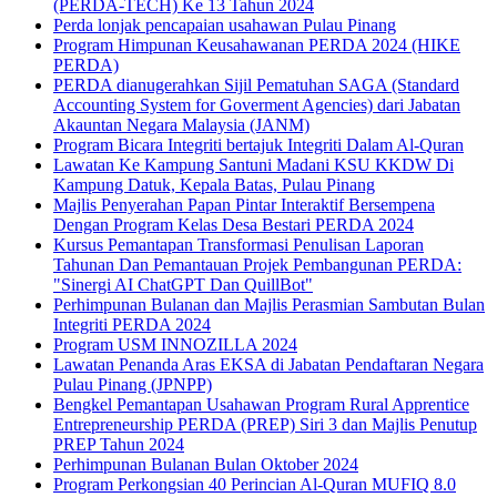
(PERDA-TECH) Ke 13 Tahun 2024
Perda lonjak pencapaian usahawan Pulau Pinang
Program Himpunan Keusahawanan PERDA 2024 (HIKE
PERDA)
PERDA dianugerahkan Sijil Pematuhan SAGA (Standard
Accounting System for Goverment Agencies) dari Jabatan
Akauntan Negara Malaysia (JANM)
Program Bicara Integriti bertajuk Integriti Dalam Al-Quran
Lawatan Ke Kampung Santuni Madani KSU KKDW Di
Kampung Datuk, Kepala Batas, Pulau Pinang
Majlis Penyerahan Papan Pintar Interaktif Bersempena
Dengan Program Kelas Desa Bestari PERDA 2024
Kursus Pemantapan Transformasi Penulisan Laporan
Tahunan Dan Pemantauan Projek Pembangunan PERDA:
"Sinergi AI ChatGPT Dan QuillBot"
Perhimpunan Bulanan dan Majlis Perasmian Sambutan Bulan
Integriti PERDA 2024
Program USM INNOZILLA 2024
Lawatan Penanda Aras EKSA di Jabatan Pendaftaran Negara
Pulau Pinang (JPNPP)
Bengkel Pemantapan Usahawan Program Rural Apprentice
Entrepreneurship PERDA (PREP) Siri 3 dan Majlis Penutup
PREP Tahun 2024
Perhimpunan Bulanan Bulan Oktober 2024
Program Perkongsian 40 Perincian Al-Quran MUFIQ 8.0