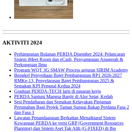
AKTIVITI 2024
Perhimpunan Bulanan PERDA Disember 2024: Pelancaran
Sistem iMeet Room dan eCash, Penyampaian Anugerah &
Perkongsian Ilmu
Program WQT 3G SMAW Process anjuran SIRIM Academy
Bengkel Penyediaan Bajet Pembangunan RP1 2026-2027
RMKe-13, Penyelarasan Bajet Pembangunan 2025 &
Semakan KPI Penggal Kedua 2024
Graduan PERDA-TECH laris di pasaran kerja
PERDA Santuni Mangsa Banjir di Alor Setar, Kedah
Sesi Pendaftaran dan Semakan Kelayakan Pinjaman
Perumahan Bagi Projek Taman Sungai Bakap Perdana Fasa 2
dan Fasa 3
Lawatan Penandaarasan Berkaitan Menaiktaraf Sistem
Kewangan PERDA ke versi GRP (Government Resources
Planning) dan Sistem Aset Tak Alih (G-FIXED) di Ibu