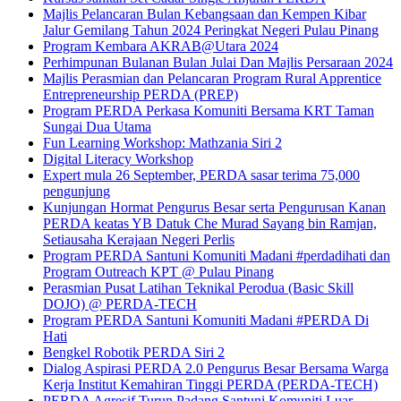
Majlis Pelancaran Bulan Kebangsaan dan Kempen Kibar
Jalur Gemilang Tahun 2024 Peringkat Negeri Pulau Pinang
Program Kembara AKRAB@Utara 2024
Perhimpunan Bulanan Bulan Julai Dan Majlis Persaraan 2024
Majlis Perasmian dan Pelancaran Program Rural Apprentice
Entrepreneurship PERDA (PREP)
Program PERDA Perkasa Komuniti Bersama KRT Taman
Sungai Dua Utama
Fun Learning Workshop: Mathzania Siri 2
Digital Literacy Workshop
Expert mula 26 September, PERDA sasar terima 75,000
pengunjung
Kunjungan Hormat Pengurus Besar serta Pengurusan Kanan
PERDA keatas YB Datuk Che Murad Sayang bin Ramjan,
Setiausaha Kerajaan Negeri Perlis
Program PERDA Santuni Komuniti Madani #perdadihati dan
Program Outreach KPT @ Pulau Pinang
Perasmian Pusat Latihan Teknikal Perodua (Basic Skill
DOJO) @ PERDA-TECH
Program PERDA Santuni Komuniti Madani #PERDA Di
Hati
Bengkel Robotik PERDA Siri 2
Dialog Aspirasi PERDA 2.0 Pengurus Besar Bersama Warga
Kerja Institut Kemahiran Tinggi PERDA (PERDA-TECH)
PERDA Agresif Turun Padang Santuni Komuniti Luar