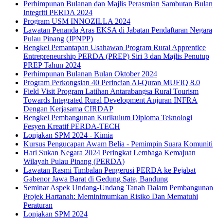
Perhimpunan Bulanan dan Majlis Perasmian Sambutan Bulan
Integriti PERDA 2024
Program USM INNOZILLA 2024
Lawatan Penanda Aras EKSA di Jabatan Pendaftaran Negara
Pulau Pinang (JPNPP)
Bengkel Pemantapan Usahawan Program Rural Apprentice
Entrepreneurship PERDA (PREP) Siri 3 dan Majlis Penutup
PREP Tahun 2024
Perhimpunan Bulanan Bulan Oktober 2024
Program Perkongsian 40 Perincian Al-Quran MUFIQ 8.0
Field Visit Program Latihan Antarabangsa Rural Tourism
Towards Integrated Rural Development Anjuran INFRA
Dengan Kerjasama CIRDAP
Bengkel Pembangunan Kurikulum Diploma Teknologi
Fesyen Kreatif PERDA-TECH
Lonjakan SPM 2024 - Kimia
Kursus Pengucapan Awam Belia - Pemimpin Suara Komuniti
Hari Sukan Negara 2024 Peringkat Lembaga Kemajuan
Wilayah Pulau Pinang (PERDA)
Lawatan Rasmi Timbalan Pengerusi PERDA ke Pejabat
Gabenor Jawa Barat di Gedung Sate, Bandung
Seminar Aspek Undang-Undang Tanah Dalam Pembangunan
Projek Hartanah: Meminimumkan Risiko Dan Mematuhi
Peraturan
Lonjakan SPM 2024