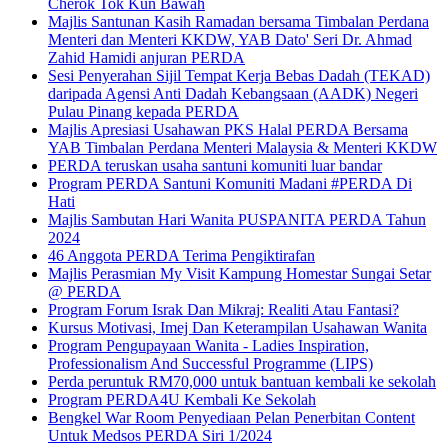
Cherok Tok Kun Bawah
Majlis Santunan Kasih Ramadan bersama Timbalan Perdana
Menteri dan Menteri KKDW, YAB Dato' Seri Dr. Ahmad
Zahid Hamidi anjuran PERDA
Sesi Penyerahan Sijil Tempat Kerja Bebas Dadah (TEKAD)
daripada Agensi Anti Dadah Kebangsaan (AADK) Negeri
Pulau Pinang kepada PERDA
Majlis Apresiasi Usahawan PKS Halal PERDA Bersama
YAB Timbalan Perdana Menteri Malaysia & Menteri KKDW
PERDA teruskan usaha santuni komuniti luar bandar
Program PERDA Santuni Komuniti Madani #PERDA Di
Hati
Majlis Sambutan Hari Wanita PUSPANITA PERDA Tahun
2024
46 Anggota PERDA Terima Pengiktirafan
Majlis Perasmian My Visit Kampung Homestar Sungai Setar
@ PERDA
Program Forum Israk Dan Mikraj: Realiti Atau Fantasi?
Kursus Motivasi, Imej Dan Keterampilan Usahawan Wanita
Program Pengupayaan Wanita - Ladies Inspiration,
Professionalism And Successful Programme (LIPS)
Perda peruntuk RM70,000 untuk bantuan kembali ke sekolah
Program PERDA4U Kembali Ke Sekolah
Bengkel War Room Penyediaan Pelan Penerbitan Content
Untuk Medsos PERDA Siri 1/2024