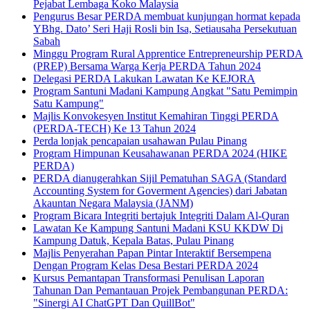
Pejabat Lembaga Koko Malaysia
Pengurus Besar PERDA membuat kunjungan hormat kepada
YBhg. Dato’ Seri Haji Rosli bin Isa, Setiausaha Persekutuan
Sabah
Minggu Program Rural Apprentice Entrepreneurship PERDA
(PREP) Bersama Warga Kerja PERDA Tahun 2024
Delegasi PERDA Lakukan Lawatan Ke KEJORA
Program Santuni Madani Kampung Angkat "Satu Pemimpin
Satu Kampung"
Majlis Konvokesyen Institut Kemahiran Tinggi PERDA
(PERDA-TECH) Ke 13 Tahun 2024
Perda lonjak pencapaian usahawan Pulau Pinang
Program Himpunan Keusahawanan PERDA 2024 (HIKE
PERDA)
PERDA dianugerahkan Sijil Pematuhan SAGA (Standard
Accounting System for Goverment Agencies) dari Jabatan
Akauntan Negara Malaysia (JANM)
Program Bicara Integriti bertajuk Integriti Dalam Al-Quran
Lawatan Ke Kampung Santuni Madani KSU KKDW Di
Kampung Datuk, Kepala Batas, Pulau Pinang
Majlis Penyerahan Papan Pintar Interaktif Bersempena
Dengan Program Kelas Desa Bestari PERDA 2024
Kursus Pemantapan Transformasi Penulisan Laporan
Tahunan Dan Pemantauan Projek Pembangunan PERDA:
"Sinergi AI ChatGPT Dan QuillBot"