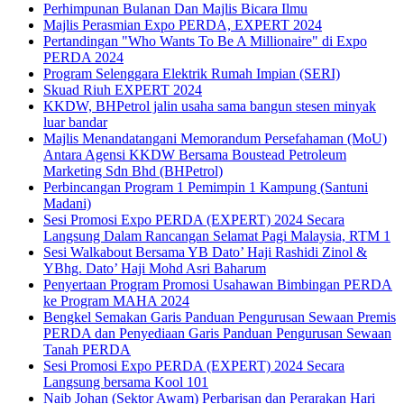
Perhimpunan Bulanan Dan Majlis Bicara Ilmu
Majlis Perasmian Expo PERDA, EXPERT 2024
Pertandingan "Who Wants To Be A Millionaire" di Expo
PERDA 2024
Program Selenggara Elektrik Rumah Impian (SERI)
Skuad Riuh EXPERT 2024
KKDW, BHPetrol jalin usaha sama bangun stesen minyak
luar bandar
Majlis Menandatangani Memorandum Persefahaman (MoU)
Antara Agensi KKDW Bersama Boustead Petroleum
Marketing Sdn Bhd (BHPetrol)
Perbincangan Program 1 Pemimpin 1 Kampung (Santuni
Madani)
Sesi Promosi Expo PERDA (EXPERT) 2024 Secara
Langsung Dalam Rancangan Selamat Pagi Malaysia, RTM 1
Sesi Walkabout Bersama YB Dato’ Haji Rashidi Zinol &
YBhg. Dato’ Haji Mohd Asri Baharum
Penyertaan Program Promosi Usahawan Bimbingan PERDA
ke Program MAHA 2024
Bengkel Semakan Garis Panduan Pengurusan Sewaan Premis
PERDA dan Penyediaan Garis Panduan Pengurusan Sewaan
Tanah PERDA
Sesi Promosi Expo PERDA (EXPERT) 2024 Secara
Langsung bersama Kool 101
Naib Johan (Sektor Awam) Perbarisan dan Perarakan Hari