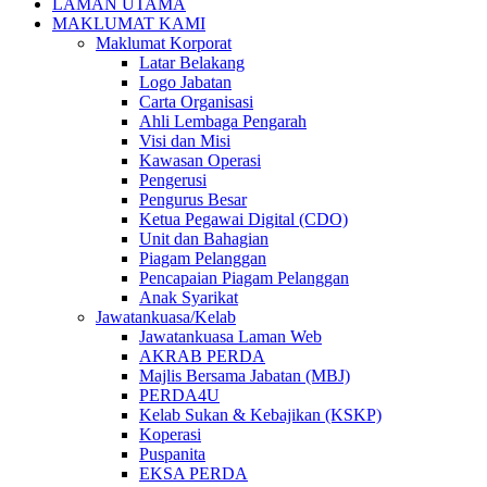
LAMAN UTAMA
MAKLUMAT KAMI
Maklumat Korporat
Latar Belakang
Logo Jabatan
Carta Organisasi
Ahli Lembaga Pengarah
Visi dan Misi
Kawasan Operasi
Pengerusi
Pengurus Besar
Ketua Pegawai Digital (CDO)
Unit dan Bahagian
Piagam Pelanggan
Pencapaian Piagam Pelanggan
Anak Syarikat
Jawatankuasa/Kelab
Jawatankuasa Laman Web
AKRAB PERDA
Majlis Bersama Jabatan (MBJ)
PERDA4U
Kelab Sukan & Kebajikan (KSKP)
Koperasi
Puspanita
EKSA PERDA