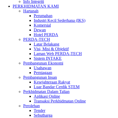
Info Integriti
PERKHIDMATAN KAMI
Hartanah
Perumahan
Industri Kecil Sederhana (IKS)
Komersial
Dewan
Hotel PERDA
PERDA-TECH
Latar Belakang
Visi, Misi & Objektif
Laman Web PERDA-TECH
Sistem INTAKE
Pembangunan Ekonomi
Usahawan
Perniagaan
Pembangunan Insan
Kesejahteraan Rakyat
Luar Bandar Cerdik STEM
Perkhidmatan Dalam Talian
Aplikasi Online
Transaksi Perkhidmatan Online
Perolehan
Tender
Sebutharga