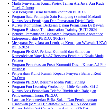
Majlis Penyerahan Kunci Projek Taman Ara Jaya, Ara Kuda,
Tasek Gelugor
Sesi Pengurus Besar bersama kontinjen PERDA
Program Satu Pemimpin Satu Kampung (Santuni Madani)
Kursus Asas Perniagaan Dan Pemasaran Digital Belia
Kursus Komunikasi Berkesan Dalam Perniagaan Di Bawah
Program Business Transformation Training (B2T) 2024
Bengkel Pemantapan Usahawan Program Rural Apprentice
Entrepreneurship PERDA (PREP)
Mesyuarat Penyelarasan Lembaga Kemajuan Wilayah (LKW)
Bil. 2/2024
Program PERDA Perkasa Komuniti dan Sambutan
Kemerdekaan Yang Ke-67 Bersama Penduduk Kuala Muda,
Penaga
Program Pemerkasaan Pusat Komuniti Desa : Kursus A.I For
Business
Penyerahan Kunci Rumah Kepada Penyewa Baharu Rent-
To-Own
Program PERDA Bersama Media Pulau Pinang
Program Fun Learning Workshop - Little Scientist Siri 2
Kursus Asas Pembaikan Telefon Bimbit oleh Bahagian
Pembangunan Insan, PERDA
Lawatan Kementerian Belia, Sukan Dan Pembangunan
Usahawan (MYSED) Sarawak Ke PERDA Food Park
Kursus Jahitan Set Cadar Single Anjuran PERDA