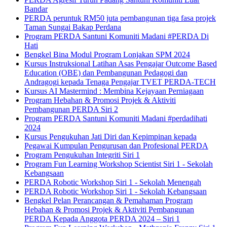
Bandar
PERDA peruntuk RM50 juta pembangunan tiga fasa projek
Taman Sungai Bakap Perdana
Program PERDA Santuni Komuniti Madani #PERDA Di
Hati
Bengkel Bina Modul Program Lonjakan SPM 2024
Kursus Instruksional Latihan Asas Pengajar Outcome Based
Education (OBE) dan Pembangunan Pedagogi dan
Andragogi kepada Tenaga Pengajar TVET PERDA-TECH
Kursus AI Mastermind : Membina Kejayaan Perniagaan
Program Hebahan & Promosi Projek & Aktiviti
Pembangunan PERDA Siri 2
Program PERDA Santuni Komuniti Madani #perdadihati
2024
Kursus Pengukuhan Jati Diri dan Kepimpinan kepada
Pegawai Kumpulan Pengurusan dan Profesional PERDA
Program Pengukuhan Integriti Siri 1
Program Fun Learning Workshop Scientist Siri 1 - Sekolah
Kebangsaan
PERDA Robotic Workshop Siri 1 - Sekolah Menengah
PERDA Robotic Workshop Siri 1 - Sekolah Kebangsaan
Bengkel Pelan Perancangan & Pemahaman Program
Hebahan & Promosi Projek & Aktiviti Pembangunan
PERDA Kepada Anggota PERDA 2024 – Siri 1