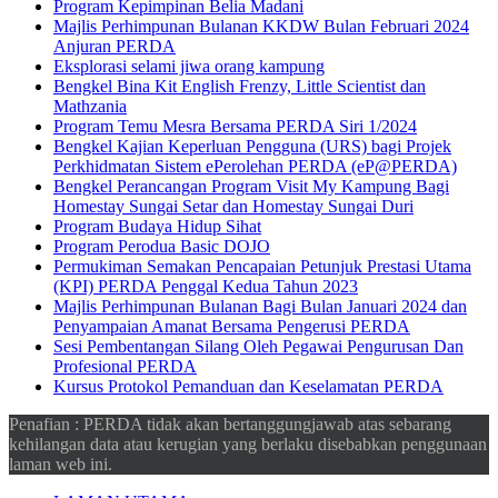
Program Kepimpinan Belia Madani
Majlis Perhimpunan Bulanan KKDW Bulan Februari 2024
Anjuran PERDA
Eksplorasi selami jiwa orang kampung
Bengkel Bina Kit English Frenzy, Little Scientist dan
Mathzania
Program Temu Mesra Bersama PERDA Siri 1/2024
Bengkel Kajian Keperluan Pengguna (URS) bagi Projek
Perkhidmatan Sistem ePerolehan PERDA (eP@PERDA)
Bengkel Perancangan Program Visit My Kampung Bagi
Homestay Sungai Setar dan Homestay Sungai Duri
Program Budaya Hidup Sihat
Program Perodua Basic DOJO
Permukiman Semakan Pencapaian Petunjuk Prestasi Utama
(KPI) PERDA Penggal Kedua Tahun 2023
Majlis Perhimpunan Bulanan Bagi Bulan Januari 2024 dan
Penyampaian Amanat Bersama Pengerusi PERDA
Sesi Pembentangan Silang Oleh Pegawai Pengurusan Dan
Profesional PERDA
Kursus Protokol Pemanduan dan Keselamatan PERDA
Penafian : PERDA tidak akan bertanggungjawab atas sebarang
kehilangan data atau kerugian yang berlaku disebabkan penggunaan
laman web ini.