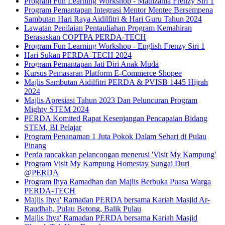
Program Fun Learning Workshop - Mathzania Frenzy Siri 1
Program Pemantapan Integrasi Mentor Mentee Bersempena
Sambutan Hari Raya Aidilfitri & Hari Guru Tahun 2024
Lawatan Penilaian Pentauliahan Program Kemahiran
Berasaskan COPTPA PERDA-TECH
Program Fun Learning Workshop - English Frenzy Siri 1
Hari Sukan PERDA-TECH 2024
Program Pemantapan Jati Diri Anak Muda
Kursus Pemasaran Platform E-Commerce Shopee
Majlis Sambutan Aidilfitri PERDA & PVISB 1445 Hijrah
2024
Majlis Apresiasi Tahun 2023 Dan Peluncuran Program
Mighty STEM 2024
PERDA Komited Rapat Kesenjangan Pencapaian Bidang
STEM, BI Pelajar
Program Penanaman 1 Juta Pokok Dalam Sehari di Pulau
Pinang
Perda rancakkan pelancongan menerusi 'Visit My Kampung'
Program Visit My Kampung Homestay Sungai Duri
@PERDA
Program Ihya Ramadhan dan Majlis Berbuka Puasa Warga
PERDA-TECH
Majlis Ihya' Ramadan PERDA bersama Kariah Masjid Ar-
Raudhah, Pulau Betong, Balik Pulau
Majlis Ihya' Ramadan PERDA bersama Kariah Masjid