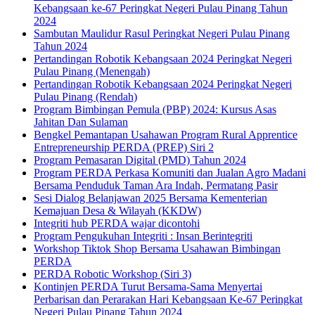
Kebangsaan ke-67 Peringkat Negeri Pulau Pinang Tahun
2024
Sambutan Maulidur Rasul Peringkat Negeri Pulau Pinang
Tahun 2024
Pertandingan Robotik Kebangsaan 2024 Peringkat Negeri
Pulau Pinang (Menengah)
Pertandingan Robotik Kebangsaan 2024 Peringkat Negeri
Pulau Pinang (Rendah)
Program Bimbingan Pemula (PBP) 2024: Kursus Asas
Jahitan Dan Sulaman
Bengkel Pemantapan Usahawan Program Rural Apprentice
Entrepreneurship PERDA (PREP) Siri 2
Program Pemasaran Digital (PMD) Tahun 2024
Program PERDA Perkasa Komuniti dan Jualan Agro Madani
Bersama Penduduk Taman Ara Indah, Permatang Pasir
Sesi Dialog Belanjawan 2025 Bersama Kementerian
Kemajuan Desa & Wilayah (KKDW)
Integriti hub PERDA wajar dicontohi
Program Pengukuhan Integriti : Insan Berintegriti
Workshop Tiktok Shop Bersama Usahawan Bimbingan
PERDA
PERDA Robotic Workshop (Siri 3)
Kontinjen PERDA Turut Bersama-Sama Menyertai
Perbarisan dan Perarakan Hari Kebangsaan Ke-67 Peringkat
Negeri Pulau Pinang Tahun 2024