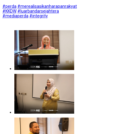
#perda
#merealisasikanharapanrakyat
#KKDW
#luarbandarsejahtera
#mediaperda
#integrity