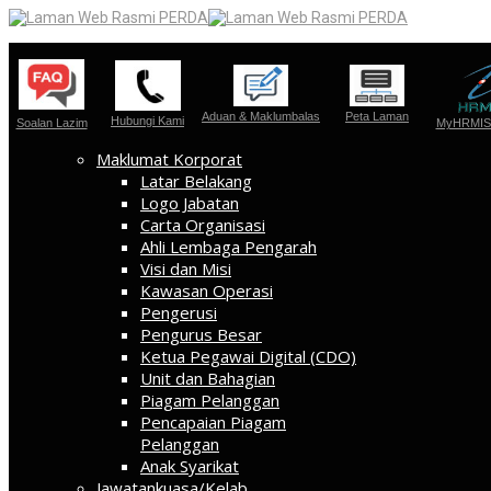
Aduan & Maklumbalas
Peta Laman
Hubungi Kami
Soalan Lazim
MyHRMIS 
Maklumat Korporat
Latar Belakang
Logo Jabatan
Carta Organisasi
Ahli Lembaga Pengarah
Visi dan Misi
Kawasan Operasi
Pengerusi
Pengurus Besar
Ketua Pegawai Digital (CDO)
Unit dan Bahagian
Piagam Pelanggan
Pencapaian Piagam
Pelanggan
Anak Syarikat
Jawatankuasa/Kelab