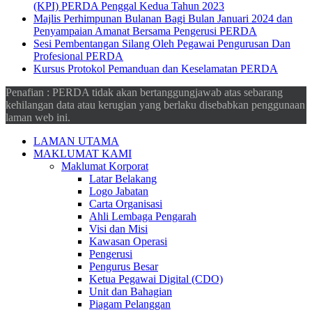
(KPI) PERDA Penggal Kedua Tahun 2023
Majlis Perhimpunan Bulanan Bagi Bulan Januari 2024 dan
Penyampaian Amanat Bersama Pengerusi PERDA
Sesi Pembentangan Silang Oleh Pegawai Pengurusan Dan
Profesional PERDA
Kursus Protokol Pemanduan dan Keselamatan PERDA
Penafian : PERDA tidak akan bertanggungjawab atas sebarang
kehilangan data atau kerugian yang berlaku disebabkan penggunaan
laman web ini.
LAMAN UTAMA
MAKLUMAT KAMI
Maklumat Korporat
Latar Belakang
Logo Jabatan
Carta Organisasi
Ahli Lembaga Pengarah
Visi dan Misi
Kawasan Operasi
Pengerusi
Pengurus Besar
Ketua Pegawai Digital (CDO)
Unit dan Bahagian
Piagam Pelanggan