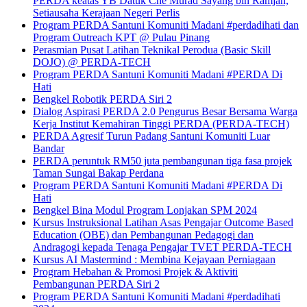
PERDA keatas YB Datuk Che Murad Sayang bin Ramjan,
Setiausaha Kerajaan Negeri Perlis
Program PERDA Santuni Komuniti Madani #perdadihati dan
Program Outreach KPT @ Pulau Pinang
Perasmian Pusat Latihan Teknikal Perodua (Basic Skill
DOJO) @ PERDA-TECH
Program PERDA Santuni Komuniti Madani #PERDA Di
Hati
Bengkel Robotik PERDA Siri 2
Dialog Aspirasi PERDA 2.0 Pengurus Besar Bersama Warga
Kerja Institut Kemahiran Tinggi PERDA (PERDA-TECH)
PERDA Agresif Turun Padang Santuni Komuniti Luar
Bandar
PERDA peruntuk RM50 juta pembangunan tiga fasa projek
Taman Sungai Bakap Perdana
Program PERDA Santuni Komuniti Madani #PERDA Di
Hati
Bengkel Bina Modul Program Lonjakan SPM 2024
Kursus Instruksional Latihan Asas Pengajar Outcome Based
Education (OBE) dan Pembangunan Pedagogi dan
Andragogi kepada Tenaga Pengajar TVET PERDA-TECH
Kursus AI Mastermind : Membina Kejayaan Perniagaan
Program Hebahan & Promosi Projek & Aktiviti
Pembangunan PERDA Siri 2
Program PERDA Santuni Komuniti Madani #perdadihati