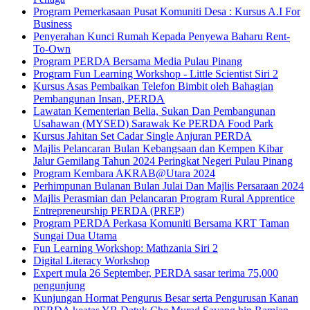
Program Pemerkasaan Pusat Komuniti Desa : Kursus A.I For
Business
Penyerahan Kunci Rumah Kepada Penyewa Baharu Rent-
To-Own
Program PERDA Bersama Media Pulau Pinang
Program Fun Learning Workshop - Little Scientist Siri 2
Kursus Asas Pembaikan Telefon Bimbit oleh Bahagian
Pembangunan Insan, PERDA
Lawatan Kementerian Belia, Sukan Dan Pembangunan
Usahawan (MYSED) Sarawak Ke PERDA Food Park
Kursus Jahitan Set Cadar Single Anjuran PERDA
Majlis Pelancaran Bulan Kebangsaan dan Kempen Kibar
Jalur Gemilang Tahun 2024 Peringkat Negeri Pulau Pinang
Program Kembara AKRAB@Utara 2024
Perhimpunan Bulanan Bulan Julai Dan Majlis Persaraan 2024
Majlis Perasmian dan Pelancaran Program Rural Apprentice
Entrepreneurship PERDA (PREP)
Program PERDA Perkasa Komuniti Bersama KRT Taman
Sungai Dua Utama
Fun Learning Workshop: Mathzania Siri 2
Digital Literacy Workshop
Expert mula 26 September, PERDA sasar terima 75,000
pengunjung
Kunjungan Hormat Pengurus Besar serta Pengurusan Kanan