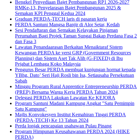
Bengkel Penyediaan Bajet Pembangunan RP1 2026-2027
RMKe-13, Penyelarasan Bajet Pembangunan 2025 &
Semakan KPI Penggal Kedua 2024
Graduan PERDA-TECH laris di pasaran kerja
PERDA Santuni Mangsa Banjir di Alor Setar, Kedah
Sesi Pendaftaran dan Semakan Kelayakan Pinjaman
Perumahan Bagi Projek Taman Sungai Bakap Perdana Fasa 2
dan Fasa 3
Lawatan Penandaarasan Berkaitan Menaiktaraf Sistem
Kewangan PERDA ke versi GRP (Government Resources
Planning) dan Sistem Aset Tak Alih (G-FIXED) di Ibu
Pejabat Lembaga Koko Malaysia
Pengurus Besar PERDA membuat kunjungan hormat kepada
YBhg. Dato’ Seri Haji Rosli bin Isa, Setiausaha Persekutuan
Sabah
Minggu Program Rural Apprentice Entrepreneurship PERDA
(PREP) Bersama Warga Kerja PERDA Tahun 2024
Delegasi PERDA Lakukan Lawatan Ke KEJORA
Program Santuni Madani Kampung Angkat "Satu Pemimpin
Satu Kampung"
Majlis Konvokesyen Institut Kemahiran Tinggi PERDA
(PERDA-TECH) Ke 13 Tahun 2024
Perda lonjak pencapaian usahawan Pulau Pinang
Program Himpunan Keusahawanan PERDA 2024 (HIKE
PERDA)