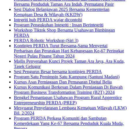
Bersama Penduduk Taman Ara Indah, Permatang Pasir
Sesi Dialog Belanjawan 2025 Bersama Kementerian
Kemajuan Desa & Wilayah (KKDW)
Integriti hub PERDA wajar dicontohi
Program Pengukuhan Integriti : Insan Berintegriti
Workshop Tiktok Shop Bersama Usahawan Bimbingan
PERDA
PERDA Robotic Workshop (Siri 3)
Kontinjen PERDA Turut Bersama-Sama Menyertai
Perbarisan dan Perarakan Hari Kebangsaan Ke-67 Peringkat
Negeri Pulau Pinang Tahun 2024
Majlis Penyerahan Kunci Projek Taman Ara Jaya, Ara Kuda,
Tasek Gelugor
Sesi Pengurus Besar bersama kontinjen PERDA
Program Satu Pemimpin Satu Kampung (Santuni Madani)
Kursus Asas Perniagaan Dan Pemasaran Digital Belia
Kursus Komunikasi Berkesan Dalam Perniagaan Di Bawah
Program Business Transformation Training (B2T) 2024
Bengkel Pemantapan Usahawan Program Rural Apprentice
Entrepreneurship PERDA (PREP)
Mesyuarat Penyelarasan Lembaga Kemajuan Wilayah (LKW)
Bil. 2/2024
Program PERDA Perkasa Komuniti dan Sambutan
Kemerdekaan Yang Ke-67 Bersama Penduduk Kuala Muda,
Penaga