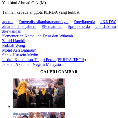
Yati binti Ahmad C.A.(M).
Tahniah kepada anggota PERDA yang terlibat.
#perda
#merealisasikanharapanrakyat
#mediaperda
#KKDW
#luarbandarsejahtera
#Pematuhan
#projekperda
#perdabantu
#kewangan
Kementerian Kemajuan Desa dan Wilayah
Zahid Hamidi
Rubiah Wang
Mohd Asri Baharum
Shaik Hussein Mydin
Institut Kemahiran Tinggi Perda (PERDA-TECH)
Jabatan Akauntan Negara Malaysia
GALERI GAMBAR