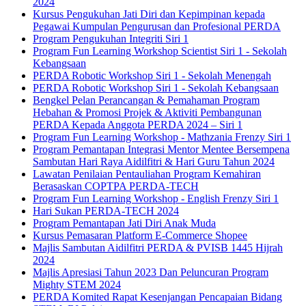
2024
Kursus Pengukuhan Jati Diri dan Kepimpinan kepada
Pegawai Kumpulan Pengurusan dan Profesional PERDA
Program Pengukuhan Integriti Siri 1
Program Fun Learning Workshop Scientist Siri 1 - Sekolah
Kebangsaan
PERDA Robotic Workshop Siri 1 - Sekolah Menengah
PERDA Robotic Workshop Siri 1 - Sekolah Kebangsaan
Bengkel Pelan Perancangan & Pemahaman Program
Hebahan & Promosi Projek & Aktiviti Pembangunan
PERDA Kepada Anggota PERDA 2024 – Siri 1
Program Fun Learning Workshop - Mathzania Frenzy Siri 1
Program Pemantapan Integrasi Mentor Mentee Bersempena
Sambutan Hari Raya Aidilfitri & Hari Guru Tahun 2024
Lawatan Penilaian Pentauliahan Program Kemahiran
Berasaskan COPTPA PERDA-TECH
Program Fun Learning Workshop - English Frenzy Siri 1
Hari Sukan PERDA-TECH 2024
Program Pemantapan Jati Diri Anak Muda
Kursus Pemasaran Platform E-Commerce Shopee
Majlis Sambutan Aidilfitri PERDA & PVISB 1445 Hijrah
2024
Majlis Apresiasi Tahun 2023 Dan Peluncuran Program
Mighty STEM 2024
PERDA Komited Rapat Kesenjangan Pencapaian Bidang