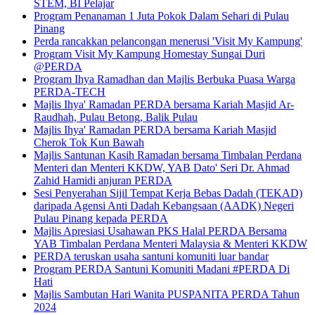
STEM, BI Pelajar
Program Penanaman 1 Juta Pokok Dalam Sehari di Pulau
Pinang
Perda rancakkan pelancongan menerusi 'Visit My Kampung'
Program Visit My Kampung Homestay Sungai Duri
@PERDA
Program Ihya Ramadhan dan Majlis Berbuka Puasa Warga
PERDA-TECH
Majlis Ihya' Ramadan PERDA bersama Kariah Masjid Ar-
Raudhah, Pulau Betong, Balik Pulau
Majlis Ihya' Ramadan PERDA bersama Kariah Masjid
Cherok Tok Kun Bawah
Majlis Santunan Kasih Ramadan bersama Timbalan Perdana
Menteri dan Menteri KKDW, YAB Dato' Seri Dr. Ahmad
Zahid Hamidi anjuran PERDA
Sesi Penyerahan Sijil Tempat Kerja Bebas Dadah (TEKAD)
daripada Agensi Anti Dadah Kebangsaan (AADK) Negeri
Pulau Pinang kepada PERDA
Majlis Apresiasi Usahawan PKS Halal PERDA Bersama
YAB Timbalan Perdana Menteri Malaysia & Menteri KKDW
PERDA teruskan usaha santuni komuniti luar bandar
Program PERDA Santuni Komuniti Madani #PERDA Di
Hati
Majlis Sambutan Hari Wanita PUSPANITA PERDA Tahun
2024