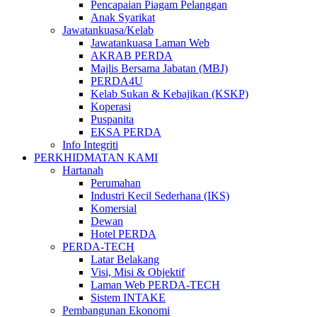
Pencapaian Piagam Pelanggan
Anak Syarikat
Jawatankuasa/Kelab
Jawatankuasa Laman Web
AKRAB PERDA
Majlis Bersama Jabatan (MBJ)
PERDA4U
Kelab Sukan & Kebajikan (KSKP)
Koperasi
Puspanita
EKSA PERDA
Info Integriti
PERKHIDMATAN KAMI
Hartanah
Perumahan
Industri Kecil Sederhana (IKS)
Komersial
Dewan
Hotel PERDA
PERDA-TECH
Latar Belakang
Visi, Misi & Objektif
Laman Web PERDA-TECH
Sistem INTAKE
Pembangunan Ekonomi