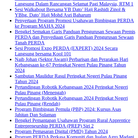
Langsung Dalam Rancangan Selamat Pagi Malaysia, RTM 1
Sesi Walkabout Bersama YB Dato’ Haji Rashidi Zinol &
YBhg. Dato’ Haji Mohd Asri Baharum
Penyertaan Program Promosi Usahawan Bimbingan PERDA
ke Program MAHA 2024
Bengkel Semakan Garis Panduan Pengurusan Sewaan Premis
PERDA dan Penyediaan Garis Panduan Pengurusan Sewaan
Tanah PERDA
Sesi Promosi Expo PERDA (EXPERT) 2024 Secara
Langsung bersama Kool 101
Naib Johan (Sektor Awam) Perbarisan dan Perarakan Hari
Kebangsaan ke-67 Peringkat Negeri Pulau Pinang Tahun
2024
Sambutan Maulidur Rasul Peringkat Negeri Pulau Pinang
Tahun 2024
Pertandingan Robotik Kebangsaan 2024 Peringkat Negeri
Pulau Pinang (Menengah)
Pertandingan Robotik Kebangsaan 2024 Peringkat Negeri
Pulau Pinang (Rendah)
Program Bimbingan Pemula (PBP) 2024: Kursus Asas
Jahitan Dan Sulaman
Bengkel Pemantapan Usahawan Program Rural Apprentice
Entrepreneurship PERDA (PREP) Siri 2
Program Pemasaran Digital (PMD) Tahun 2024
Program PERDA Perkasa Komuniti dan Jualan Agro Madani