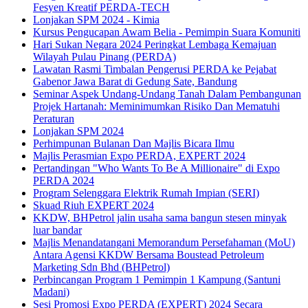
Fesyen Kreatif PERDA-TECH
Lonjakan SPM 2024 - Kimia
Kursus Pengucapan Awam Belia - Pemimpin Suara Komuniti
Hari Sukan Negara 2024 Peringkat Lembaga Kemajuan
Wilayah Pulau Pinang (PERDA)
Lawatan Rasmi Timbalan Pengerusi PERDA ke Pejabat
Gabenor Jawa Barat di Gedung Sate, Bandung
Seminar Aspek Undang-Undang Tanah Dalam Pembangunan
Projek Hartanah: Meminimumkan Risiko Dan Mematuhi
Peraturan
Lonjakan SPM 2024
Perhimpunan Bulanan Dan Majlis Bicara Ilmu
Majlis Perasmian Expo PERDA, EXPERT 2024
Pertandingan "Who Wants To Be A Millionaire" di Expo
PERDA 2024
Program Selenggara Elektrik Rumah Impian (SERI)
Skuad Riuh EXPERT 2024
KKDW, BHPetrol jalin usaha sama bangun stesen minyak
luar bandar
Majlis Menandatangani Memorandum Persefahaman (MoU)
Antara Agensi KKDW Bersama Boustead Petroleum
Marketing Sdn Bhd (BHPetrol)
Perbincangan Program 1 Pemimpin 1 Kampung (Santuni
Madani)
Sesi Promosi Expo PERDA (EXPERT) 2024 Secara