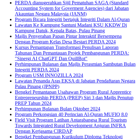
PERDA dianugerahkan Sijil Pematuhan SAGA (Standard
Accounting System for Goverment Agencies) dari Jabatan
Akauntan Negara Malaysia (JANM)
Program Bicara Integriti bertajuk Integriti Dalam Al-Quran
Lawatan Ke Kampung Santuni Madani KSU KKDW Di
Kampung Datuk, Kepala Batas, Pulau Pinang
Majlis Penyerahan Papan Pintar Interaktif Bersempena
Dengan Program Kelas Desa Bestari PERDA 2024
Kursus Pemantapan Transformasi Penulisan Laporan
Tahunan Dan Pemantauan Projek Pembangunan PERDA:
"Sinergi AI ChatGPT Dan QuillBot"
Perhimpunan Bulanan dan Majlis Perasmian Sambutan Bulan
Integriti PERDA 2024
Program USM INNOZILLA 2024
Lawatan Penanda Aras EKSA di Jabatan Pendaftaran Negara
Pulau Pinang (JPNPP)
Bengkel Pemantapan Usahawan Program Rural Apprentice
Entrepreneurship PERDA (PREP) Siri 3 dan Majlis Penutup
PREP Tahun 2024
Perhimpunan Bulanan Bulan Oktober 2024
Program Perkongsian 40 Perincian Al-Quran MUFIQ 8.0
Field Visit Program Latihan Antarabangsa Rural Tourism
Towards Integrated Rural Development Anjuran INFRA
Dengan Kerjasama CIRDAP
Bengkel Pembangunan Kurikulum Diploma Teknologi