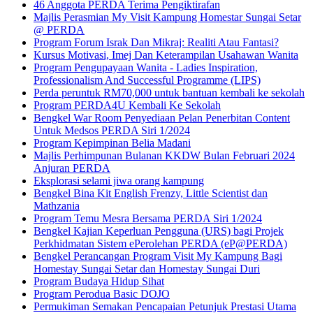
46 Anggota PERDA Terima Pengiktirafan
Majlis Perasmian My Visit Kampung Homestar Sungai Setar
@ PERDA
Program Forum Israk Dan Mikraj: Realiti Atau Fantasi?
Kursus Motivasi, Imej Dan Keterampilan Usahawan Wanita
Program Pengupayaan Wanita - Ladies Inspiration,
Professionalism And Successful Programme (LIPS)
Perda peruntuk RM70,000 untuk bantuan kembali ke sekolah
Program PERDA4U Kembali Ke Sekolah
Bengkel War Room Penyediaan Pelan Penerbitan Content
Untuk Medsos PERDA Siri 1/2024
Program Kepimpinan Belia Madani
Majlis Perhimpunan Bulanan KKDW Bulan Februari 2024
Anjuran PERDA
Eksplorasi selami jiwa orang kampung
Bengkel Bina Kit English Frenzy, Little Scientist dan
Mathzania
Program Temu Mesra Bersama PERDA Siri 1/2024
Bengkel Kajian Keperluan Pengguna (URS) bagi Projek
Perkhidmatan Sistem ePerolehan PERDA (eP@PERDA)
Bengkel Perancangan Program Visit My Kampung Bagi
Homestay Sungai Setar dan Homestay Sungai Duri
Program Budaya Hidup Sihat
Program Perodua Basic DOJO
Permukiman Semakan Pencapaian Petunjuk Prestasi Utama