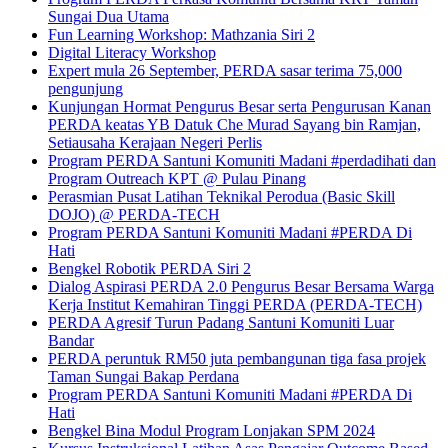
Sungai Dua Utama
Fun Learning Workshop: Mathzania Siri 2
Digital Literacy Workshop
Expert mula 26 September, PERDA sasar terima 75,000
pengunjung
Kunjungan Hormat Pengurus Besar serta Pengurusan Kanan
PERDA keatas YB Datuk Che Murad Sayang bin Ramjan,
Setiausaha Kerajaan Negeri Perlis
Program PERDA Santuni Komuniti Madani #perdadihati dan
Program Outreach KPT @ Pulau Pinang
Perasmian Pusat Latihan Teknikal Perodua (Basic Skill
DOJO) @ PERDA-TECH
Program PERDA Santuni Komuniti Madani #PERDA Di
Hati
Bengkel Robotik PERDA Siri 2
Dialog Aspirasi PERDA 2.0 Pengurus Besar Bersama Warga
Kerja Institut Kemahiran Tinggi PERDA (PERDA-TECH)
PERDA Agresif Turun Padang Santuni Komuniti Luar
Bandar
PERDA peruntuk RM50 juta pembangunan tiga fasa projek
Taman Sungai Bakap Perdana
Program PERDA Santuni Komuniti Madani #PERDA Di
Hati
Bengkel Bina Modul Program Lonjakan SPM 2024