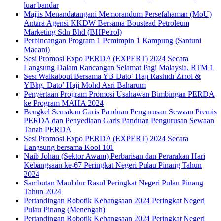
luar bandar
Majlis Menandatangani Memorandum Persefahaman (MoU)
Antara Agensi KKDW Bersama Boustead Petroleum
Marketing Sdn Bhd (BHPetrol)
Perbincangan Program 1 Pemimpin 1 Kampung (Santuni
Madani)
Sesi Promosi Expo PERDA (EXPERT) 2024 Secara
Langsung Dalam Rancangan Selamat Pagi Malaysia, RTM 1
Sesi Walkabout Bersama YB Dato’ Haji Rashidi Zinol &
YBhg. Dato’ Haji Mohd Asri Baharum
Penyertaan Program Promosi Usahawan Bimbingan PERDA
ke Program MAHA 2024
Bengkel Semakan Garis Panduan Pengurusan Sewaan Premis
PERDA dan Penyediaan Garis Panduan Pengurusan Sewaan
Tanah PERDA
Sesi Promosi Expo PERDA (EXPERT) 2024 Secara
Langsung bersama Kool 101
Naib Johan (Sektor Awam) Perbarisan dan Perarakan Hari
Kebangsaan ke-67 Peringkat Negeri Pulau Pinang Tahun
2024
Sambutan Maulidur Rasul Peringkat Negeri Pulau Pinang
Tahun 2024
Pertandingan Robotik Kebangsaan 2024 Peringkat Negeri
Pulau Pinang (Menengah)
Pertandingan Robotik Kebangsaan 2024 Peringkat Negeri