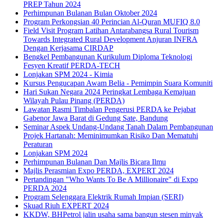
PREP Tahun 2024
Perhimpunan Bulanan Bulan Oktober 2024
Program Perkongsian 40 Perincian Al-Quran MUFIQ 8.0
Field Visit Program Latihan Antarabangsa Rural Tourism
Towards Integrated Rural Development Anjuran INFRA
Dengan Kerjasama CIRDAP
Bengkel Pembangunan Kurikulum Diploma Teknologi
Fesyen Kreatif PERDA-TECH
Lonjakan SPM 2024 - Kimia
Kursus Pengucapan Awam Belia - Pemimpin Suara Komuniti
Hari Sukan Negara 2024 Peringkat Lembaga Kemajuan
Wilayah Pulau Pinang (PERDA)
Lawatan Rasmi Timbalan Pengerusi PERDA ke Pejabat
Gabenor Jawa Barat di Gedung Sate, Bandung
Seminar Aspek Undang-Undang Tanah Dalam Pembangunan
Projek Hartanah: Meminimumkan Risiko Dan Mematuhi
Peraturan
Lonjakan SPM 2024
Perhimpunan Bulanan Dan Majlis Bicara Ilmu
Majlis Perasmian Expo PERDA, EXPERT 2024
Pertandingan "Who Wants To Be A Millionaire" di Expo
PERDA 2024
Program Selenggara Elektrik Rumah Impian (SERI)
Skuad Riuh EXPERT 2024
KKDW, BHPetrol jalin usaha sama bangun stesen minyak