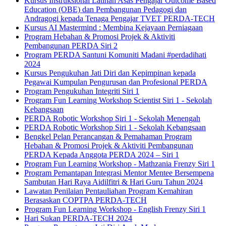
Kursus Instruksional Latihan Asas Pengajar Outcome Based
Education (OBE) dan Pembangunan Pedagogi dan
Andragogi kepada Tenaga Pengajar TVET PERDA-TECH
Kursus AI Mastermind : Membina Kejayaan Perniagaan
Program Hebahan & Promosi Projek & Aktiviti
Pembangunan PERDA Siri 2
Program PERDA Santuni Komuniti Madani #perdadihati
2024
Kursus Pengukuhan Jati Diri dan Kepimpinan kepada
Pegawai Kumpulan Pengurusan dan Profesional PERDA
Program Pengukuhan Integriti Siri 1
Program Fun Learning Workshop Scientist Siri 1 - Sekolah
Kebangsaan
PERDA Robotic Workshop Siri 1 - Sekolah Menengah
PERDA Robotic Workshop Siri 1 - Sekolah Kebangsaan
Bengkel Pelan Perancangan & Pemahaman Program
Hebahan & Promosi Projek & Aktiviti Pembangunan
PERDA Kepada Anggota PERDA 2024 – Siri 1
Program Fun Learning Workshop - Mathzania Frenzy Siri 1
Program Pemantapan Integrasi Mentor Mentee Bersempena
Sambutan Hari Raya Aidilfitri & Hari Guru Tahun 2024
Lawatan Penilaian Pentauliahan Program Kemahiran
Berasaskan COPTPA PERDA-TECH
Program Fun Learning Workshop - English Frenzy Siri 1
Hari Sukan PERDA-TECH 2024