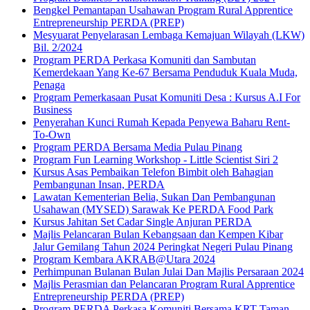
Bengkel Pemantapan Usahawan Program Rural Apprentice
Entrepreneurship PERDA (PREP)
Mesyuarat Penyelarasan Lembaga Kemajuan Wilayah (LKW)
Bil. 2/2024
Program PERDA Perkasa Komuniti dan Sambutan
Kemerdekaan Yang Ke-67 Bersama Penduduk Kuala Muda,
Penaga
Program Pemerkasaan Pusat Komuniti Desa : Kursus A.I For
Business
Penyerahan Kunci Rumah Kepada Penyewa Baharu Rent-
To-Own
Program PERDA Bersama Media Pulau Pinang
Program Fun Learning Workshop - Little Scientist Siri 2
Kursus Asas Pembaikan Telefon Bimbit oleh Bahagian
Pembangunan Insan, PERDA
Lawatan Kementerian Belia, Sukan Dan Pembangunan
Usahawan (MYSED) Sarawak Ke PERDA Food Park
Kursus Jahitan Set Cadar Single Anjuran PERDA
Majlis Pelancaran Bulan Kebangsaan dan Kempen Kibar
Jalur Gemilang Tahun 2024 Peringkat Negeri Pulau Pinang
Program Kembara AKRAB@Utara 2024
Perhimpunan Bulanan Bulan Julai Dan Majlis Persaraan 2024
Majlis Perasmian dan Pelancaran Program Rural Apprentice
Entrepreneurship PERDA (PREP)
Program PERDA Perkasa Komuniti Bersama KRT Taman