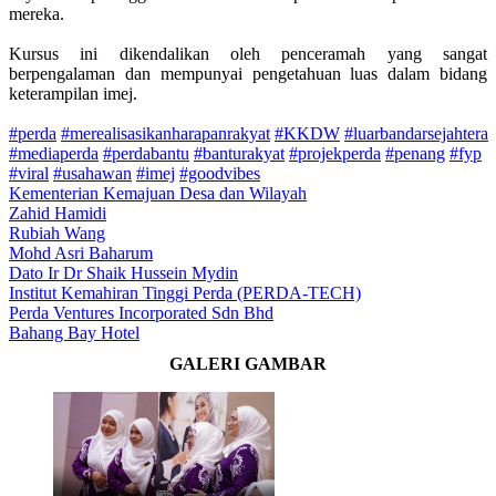
mereka.
Kursus ini dikendalikan oleh penceramah yang sangat
berpengalaman dan mempunyai pengetahuan luas dalam bidang
keterampilan imej.
#perda
#merealisasikanharapanrakyat
#KKDW
#luarbandarsejahtera
#mediaperda
#perdabantu
#banturakyat
#projekperda
#penang
#fyp
#viral
#usahawan
#imej
#goodvibes
Kementerian Kemajuan Desa dan Wilayah
Zahid Hamidi
Rubiah Wang
Mohd Asri Baharum
Dato Ir Dr Shaik Hussein Mydin
Institut Kemahiran Tinggi Perda (PERDA-TECH)
Perda Ventures Incorporated Sdn Bhd
Bahang Bay Hotel
GALERI GAMBAR