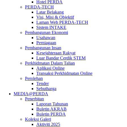
Hotel PERDA
PERDA-TECH
Latar Belakang
Visi, Misi & Objektif
Laman Web PERDA-TECH
Sistem INTAKE
Pembangunan Ekonomi
Usahawan
Perniagaan
Pembangunan Insan
Kesejahteraan Rakyat
Luar Bandar Cerdik STEM
Perkhidmatan Dalam Talian
Aplikasi Online
Transaksi Perkhidmatan Online
Perolehan
Tender
Sebutharga
MEDIA@PERDA
Penerbitan
Laporan Tahunan
Buletin AKRAB
Buletin PERDA
Koleksi Galeri
Aktiviti 2025