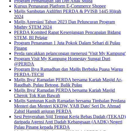
Program Pemantapan Jati Diri Anak Muda
Kursus Pemasaran Platform E-Commerce Shopee
Majlis Sambutan Aidilfitri PERDA & PVISB 1445 Hijrah
2024
Majlis Apresiasi Tahun 2023 Dan Peluncuran Program
Mighty STEM 2024
PERDA Komited Rapat Kesenjangan Pencapaian Bidang
STEM, BI Pelajar
Program Penanaman 1 Juta Pokok Dalam Sehari di Pulau
Pinang
Perda rancakkan pelancongan menerusi 'Visit My Kampung'
Program Visit My Kampung Homestay Sungai Duri
@PERDA
Program Ihya Ramadhan dan Majlis Berbuka Puasa Warga
PERDA-TECH
Majlis Ihya' Ramadan PERDA bersama Kariah Masjid Ar-
Raudhah, Pulau Betong, Balik Pulau
Majlis Ihya' Ramadan PERDA bersama Kariah Masjid
Cherok Tok Kun Bawah
Majlis Santunan Kasih Ramadan bersama Timbalan Perdana
Menteri dan Menteri KKDW, YAB Dato' Seri Dr. Ahmad
Zahid Hamidi anjuran PERDA
Sesi Penyerahan Sijil Tempat Kerja Bebas Dadah (TEKAD)
daripada Agensi Anti Dadah Kebangsaan (AADK) Negeri
Pulau Pinang kepada PERDA