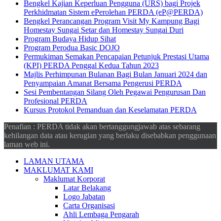
Bengkel Kajian Keperluan Pengguna (URS) bagi Projek
Perkhidmatan Sistem ePerolehan PERDA (eP@PERDA)
Bengkel Perancangan Program Visit My Kampung Bagi
Homestay Sungai Setar dan Homestay Sungai Duri
Program Budaya Hidup Sihat
Program Perodua Basic DOJO
Permukiman Semakan Pencapaian Petunjuk Prestasi Utama
(KPI) PERDA Penggal Kedua Tahun 2023
Majlis Perhimpunan Bulanan Bagi Bulan Januari 2024 dan
Penyampaian Amanat Bersama Pengerusi PERDA
Sesi Pembentangan Silang Oleh Pegawai Pengurusan Dan
Profesional PERDA
Kursus Protokol Pemanduan dan Keselamatan PERDA
Penafian : PERDA tidak akan bertanggungjawab atas sebarang
kehilangan data atau kerugian yang berlaku disebabkan penggunaan
laman web ini.
LAMAN UTAMA
MAKLUMAT KAMI
Maklumat Korporat
Latar Belakang
Logo Jabatan
Carta Organisasi
Ahli Lembaga Pengarah