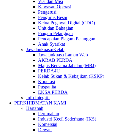
Visi dan Misi
Kawasan Operasi
Pengerusi
Pengurus Besar
Ketua Pegawai Digital (CDO)
Unit dan Bahagian
Piagam Pelanggan
Pencapaian Piagam Pelanggan
Anak Syarikat
Jawatankuasa/Kelab
Jawatankuasa Laman Web
AKRAB PERDA
Majlis Bersama Jabatan (MBJ)
PERDA4U
Kelab Sukan & Kebajikan (KSKP)
Koperasi
Puspanita
EKSA PERDA
Info Integriti
PERKHIDMATAN KAMI
Hartanah
Perumahan
Industri Kecil Sederhana (IKS)
Komersial
Dewan