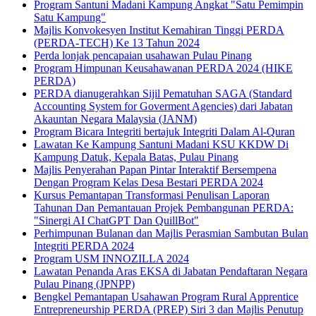
Program Santuni Madani Kampung Angkat "Satu Pemimpin
Satu Kampung"
Majlis Konvokesyen Institut Kemahiran Tinggi PERDA
(PERDA-TECH) Ke 13 Tahun 2024
Perda lonjak pencapaian usahawan Pulau Pinang
Program Himpunan Keusahawanan PERDA 2024 (HIKE
PERDA)
PERDA dianugerahkan Sijil Pematuhan SAGA (Standard
Accounting System for Goverment Agencies) dari Jabatan
Akauntan Negara Malaysia (JANM)
Program Bicara Integriti bertajuk Integriti Dalam Al-Quran
Lawatan Ke Kampung Santuni Madani KSU KKDW Di
Kampung Datuk, Kepala Batas, Pulau Pinang
Majlis Penyerahan Papan Pintar Interaktif Bersempena
Dengan Program Kelas Desa Bestari PERDA 2024
Kursus Pemantapan Transformasi Penulisan Laporan
Tahunan Dan Pemantauan Projek Pembangunan PERDA:
"Sinergi AI ChatGPT Dan QuillBot"
Perhimpunan Bulanan dan Majlis Perasmian Sambutan Bulan
Integriti PERDA 2024
Program USM INNOZILLA 2024
Lawatan Penanda Aras EKSA di Jabatan Pendaftaran Negara
Pulau Pinang (JPNPP)
Bengkel Pemantapan Usahawan Program Rural Apprentice
Entrepreneurship PERDA (PREP) Siri 3 dan Majlis Penutup