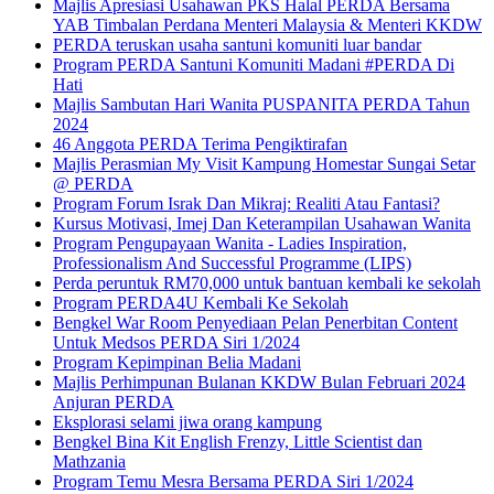
Majlis Apresiasi Usahawan PKS Halal PERDA Bersama
YAB Timbalan Perdana Menteri Malaysia & Menteri KKDW
PERDA teruskan usaha santuni komuniti luar bandar
Program PERDA Santuni Komuniti Madani #PERDA Di
Hati
Majlis Sambutan Hari Wanita PUSPANITA PERDA Tahun
2024
46 Anggota PERDA Terima Pengiktirafan
Majlis Perasmian My Visit Kampung Homestar Sungai Setar
@ PERDA
Program Forum Israk Dan Mikraj: Realiti Atau Fantasi?
Kursus Motivasi, Imej Dan Keterampilan Usahawan Wanita
Program Pengupayaan Wanita - Ladies Inspiration,
Professionalism And Successful Programme (LIPS)
Perda peruntuk RM70,000 untuk bantuan kembali ke sekolah
Program PERDA4U Kembali Ke Sekolah
Bengkel War Room Penyediaan Pelan Penerbitan Content
Untuk Medsos PERDA Siri 1/2024
Program Kepimpinan Belia Madani
Majlis Perhimpunan Bulanan KKDW Bulan Februari 2024
Anjuran PERDA
Eksplorasi selami jiwa orang kampung
Bengkel Bina Kit English Frenzy, Little Scientist dan
Mathzania
Program Temu Mesra Bersama PERDA Siri 1/2024