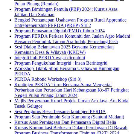
Pulau Pinang (Rendah)
Program Bimbingan Pemula (PBP) 2024: Kursus Asas
Jahitan Dan Sulaman
Bengkel Pemantapan Usahawan Program Rural Apprentice
Entrepreneurship PERDA (PREP) Siri 2
Program Pemasaran Digital (PMD) Tahun 2024
Program PERDA Perkasa Komuniti dan Jualan Agro Madani
Bersama Penduduk Taman Ara Indah, Permatang Pasir
Sesi Dialog Belanjawan 2025 Bersama Kementerian
Kemajuan Desa & Wilayah (KKDW)
Integriti hub PERDA wajar dicontohi
Program Pengukuhan Integriti : Insan Berintegriti
Workshop Tiktok Shop Bersama Usahawan Bimbingan
PERDA
PERDA Robotic Workshop (Siri 3)
Kontinjen PERDA Turut Bersama-Sama Menyertai
Perbarisan dan Perarakan Hari Kebangsaan Ke-67 Peringkat
Negeri Pulau Pinang Tahun 2024
Majlis Penyerahan Kunci Projek Taman Ara Jaya, Ara Kuda,
Tasek Gelugor
Sesi Pengurus Besar bersama kontinjen PERDA
Program Satu Pemimpin Satu Kampung (Santuni Madani)
Kursus Asas Perniagaan Dan Pemasaran Digital Belia
Kursus Komunikasi Berkesan Dalam Perniagaan Di Bawah
Program Business Transformation Training (B2T) 2024