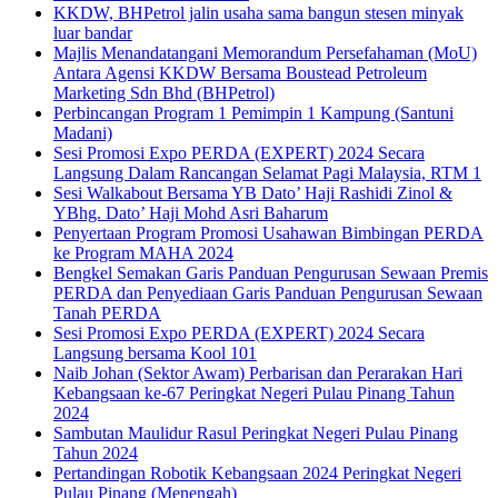
KKDW, BHPetrol jalin usaha sama bangun stesen minyak
luar bandar
Majlis Menandatangani Memorandum Persefahaman (MoU)
Antara Agensi KKDW Bersama Boustead Petroleum
Marketing Sdn Bhd (BHPetrol)
Perbincangan Program 1 Pemimpin 1 Kampung (Santuni
Madani)
Sesi Promosi Expo PERDA (EXPERT) 2024 Secara
Langsung Dalam Rancangan Selamat Pagi Malaysia, RTM 1
Sesi Walkabout Bersama YB Dato’ Haji Rashidi Zinol &
YBhg. Dato’ Haji Mohd Asri Baharum
Penyertaan Program Promosi Usahawan Bimbingan PERDA
ke Program MAHA 2024
Bengkel Semakan Garis Panduan Pengurusan Sewaan Premis
PERDA dan Penyediaan Garis Panduan Pengurusan Sewaan
Tanah PERDA
Sesi Promosi Expo PERDA (EXPERT) 2024 Secara
Langsung bersama Kool 101
Naib Johan (Sektor Awam) Perbarisan dan Perarakan Hari
Kebangsaan ke-67 Peringkat Negeri Pulau Pinang Tahun
2024
Sambutan Maulidur Rasul Peringkat Negeri Pulau Pinang
Tahun 2024
Pertandingan Robotik Kebangsaan 2024 Peringkat Negeri
Pulau Pinang (Menengah)