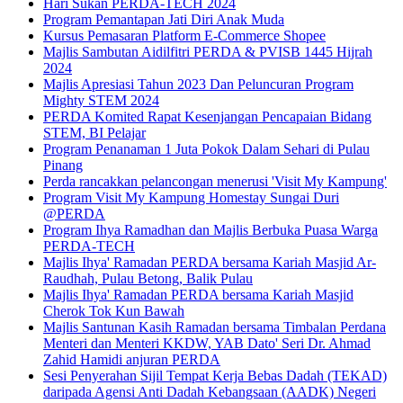
Hari Sukan PERDA-TECH 2024
Program Pemantapan Jati Diri Anak Muda
Kursus Pemasaran Platform E-Commerce Shopee
Majlis Sambutan Aidilfitri PERDA & PVISB 1445 Hijrah
2024
Majlis Apresiasi Tahun 2023 Dan Peluncuran Program
Mighty STEM 2024
PERDA Komited Rapat Kesenjangan Pencapaian Bidang
STEM, BI Pelajar
Program Penanaman 1 Juta Pokok Dalam Sehari di Pulau
Pinang
Perda rancakkan pelancongan menerusi 'Visit My Kampung'
Program Visit My Kampung Homestay Sungai Duri
@PERDA
Program Ihya Ramadhan dan Majlis Berbuka Puasa Warga
PERDA-TECH
Majlis Ihya' Ramadan PERDA bersama Kariah Masjid Ar-
Raudhah, Pulau Betong, Balik Pulau
Majlis Ihya' Ramadan PERDA bersama Kariah Masjid
Cherok Tok Kun Bawah
Majlis Santunan Kasih Ramadan bersama Timbalan Perdana
Menteri dan Menteri KKDW, YAB Dato' Seri Dr. Ahmad
Zahid Hamidi anjuran PERDA
Sesi Penyerahan Sijil Tempat Kerja Bebas Dadah (TEKAD)
daripada Agensi Anti Dadah Kebangsaan (AADK) Negeri