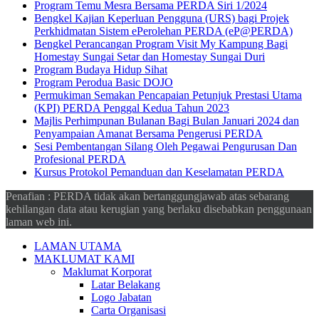
Program Temu Mesra Bersama PERDA Siri 1/2024
Bengkel Kajian Keperluan Pengguna (URS) bagi Projek
Perkhidmatan Sistem ePerolehan PERDA (eP@PERDA)
Bengkel Perancangan Program Visit My Kampung Bagi
Homestay Sungai Setar dan Homestay Sungai Duri
Program Budaya Hidup Sihat
Program Perodua Basic DOJO
Permukiman Semakan Pencapaian Petunjuk Prestasi Utama
(KPI) PERDA Penggal Kedua Tahun 2023
Majlis Perhimpunan Bulanan Bagi Bulan Januari 2024 dan
Penyampaian Amanat Bersama Pengerusi PERDA
Sesi Pembentangan Silang Oleh Pegawai Pengurusan Dan
Profesional PERDA
Kursus Protokol Pemanduan dan Keselamatan PERDA
Penafian : PERDA tidak akan bertanggungjawab atas sebarang
kehilangan data atau kerugian yang berlaku disebabkan penggunaan
laman web ini.
LAMAN UTAMA
MAKLUMAT KAMI
Maklumat Korporat
Latar Belakang
Logo Jabatan
Carta Organisasi