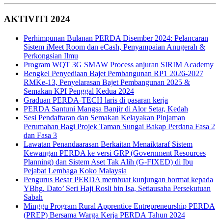
AKTIVITI 2024
Perhimpunan Bulanan PERDA Disember 2024: Pelancaran
Sistem iMeet Room dan eCash, Penyampaian Anugerah &
Perkongsian Ilmu
Program WQT 3G SMAW Process anjuran SIRIM Academy
Bengkel Penyediaan Bajet Pembangunan RP1 2026-2027
RMKe-13, Penyelarasan Bajet Pembangunan 2025 &
Semakan KPI Penggal Kedua 2024
Graduan PERDA-TECH laris di pasaran kerja
PERDA Santuni Mangsa Banjir di Alor Setar, Kedah
Sesi Pendaftaran dan Semakan Kelayakan Pinjaman
Perumahan Bagi Projek Taman Sungai Bakap Perdana Fasa 2
dan Fasa 3
Lawatan Penandaarasan Berkaitan Menaiktaraf Sistem
Kewangan PERDA ke versi GRP (Government Resources
Planning) dan Sistem Aset Tak Alih (G-FIXED) di Ibu
Pejabat Lembaga Koko Malaysia
Pengurus Besar PERDA membuat kunjungan hormat kepada
YBhg. Dato’ Seri Haji Rosli bin Isa, Setiausaha Persekutuan
Sabah
Minggu Program Rural Apprentice Entrepreneurship PERDA
(PREP) Bersama Warga Kerja PERDA Tahun 2024