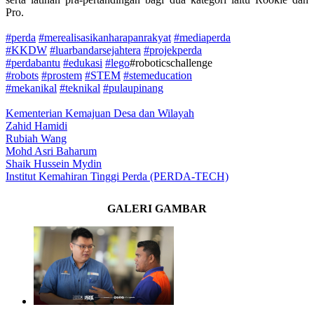
Pro.
#perda
#merealisasikanharapanrakyat
#mediaperda
#KKDW
#luarbandarsejahtera
#projekperda
#perdabantu
#edukasi
#lego
#roboticschallenge
#robots
#prostem
#STEM
#stemeducation
#mekanikal
#teknikal
#pulaupinang
Kementerian Kemajuan Desa dan Wilayah
Zahid Hamidi
Rubiah Wang
Mohd Asri Baharum
Shaik Hussein Mydin
Institut Kemahiran Tinggi Perda (PERDA-TECH)
GALERI GAMBAR