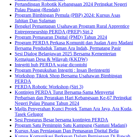
Pertandingan Robotik Kebangsaan 2024 Peringkat Negeri
Pulau Pinang (Rendah)
Program Bimbingan Pemula (PBP) 2024: Kursus Asas
Jahitan Dan Sulaman
Bengkel Pemantapan Usahawan Program Rural Apprentice
Entrepreneurship PERDA (PREP) Siri 2
Program Pemasaran Digital (PMD) Tahun 2024
Program PERDA Perkasa Komuniti dan Jualan Agro Madani
Bersama Penduduk Taman Ara Indah, Permatang Pasir
Sesi Dialog Belanjawan 2025 Bersama Kementerian
Kemajuan Desa & Wilayah (KKDW)
Integriti hub PERDA wajar dicontohi
Program Pengukuhan Integriti : Insan Berintegriti
Workshop Tiktok Shop Bersama Usahawan Bimbingan
PERDA
PERDA Robotic Workshop (Siri 3)
Kontinjen PERDA Turut Bersama-Sama Menyertai
Perbarisan dan Perarakan Hari Kebangsaan Ke-67 Peringkat
Negeri Pulau Pinang Tahun 2024
Majlis Penyerahan Kunci Projek Taman Ara Jaya, Ara Kuda,
Tasek Gelugor
Sesi Pengurus Besar bersama kontinjen PERDA
Program Satu Pemimpin Satu Kampung (Santuni Madani)
Kursus Asas Perniagaan Dan Pemasaran Digital Belia
Kursus Komunikasi Berkesan Dalam Perniagaan Di Bawah