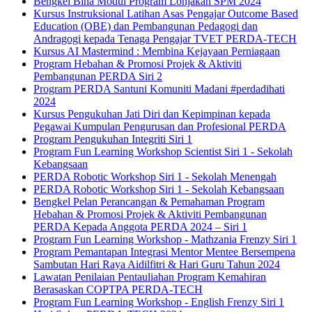
Bengkel Bina Modul Program Lonjakan SPM 2024
Kursus Instruksional Latihan Asas Pengajar Outcome Based
Education (OBE) dan Pembangunan Pedagogi dan
Andragogi kepada Tenaga Pengajar TVET PERDA-TECH
Kursus AI Mastermind : Membina Kejayaan Perniagaan
Program Hebahan & Promosi Projek & Aktiviti
Pembangunan PERDA Siri 2
Program PERDA Santuni Komuniti Madani #perdadihati
2024
Kursus Pengukuhan Jati Diri dan Kepimpinan kepada
Pegawai Kumpulan Pengurusan dan Profesional PERDA
Program Pengukuhan Integriti Siri 1
Program Fun Learning Workshop Scientist Siri 1 - Sekolah
Kebangsaan
PERDA Robotic Workshop Siri 1 - Sekolah Menengah
PERDA Robotic Workshop Siri 1 - Sekolah Kebangsaan
Bengkel Pelan Perancangan & Pemahaman Program
Hebahan & Promosi Projek & Aktiviti Pembangunan
PERDA Kepada Anggota PERDA 2024 – Siri 1
Program Fun Learning Workshop - Mathzania Frenzy Siri 1
Program Pemantapan Integrasi Mentor Mentee Bersempena
Sambutan Hari Raya Aidilfitri & Hari Guru Tahun 2024
Lawatan Penilaian Pentauliahan Program Kemahiran
Berasaskan COPTPA PERDA-TECH
Program Fun Learning Workshop - English Frenzy Siri 1