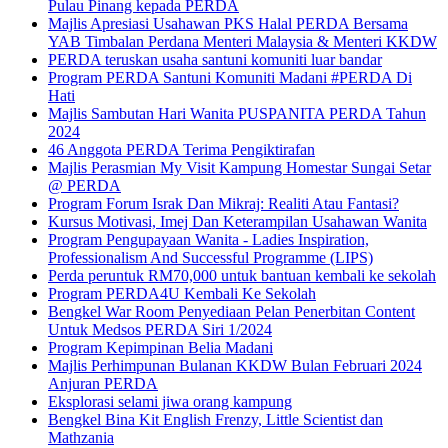
Pulau Pinang kepada PERDA
Majlis Apresiasi Usahawan PKS Halal PERDA Bersama
YAB Timbalan Perdana Menteri Malaysia & Menteri KKDW
PERDA teruskan usaha santuni komuniti luar bandar
Program PERDA Santuni Komuniti Madani #PERDA Di
Hati
Majlis Sambutan Hari Wanita PUSPANITA PERDA Tahun
2024
46 Anggota PERDA Terima Pengiktirafan
Majlis Perasmian My Visit Kampung Homestar Sungai Setar
@ PERDA
Program Forum Israk Dan Mikraj: Realiti Atau Fantasi?
Kursus Motivasi, Imej Dan Keterampilan Usahawan Wanita
Program Pengupayaan Wanita - Ladies Inspiration,
Professionalism And Successful Programme (LIPS)
Perda peruntuk RM70,000 untuk bantuan kembali ke sekolah
Program PERDA4U Kembali Ke Sekolah
Bengkel War Room Penyediaan Pelan Penerbitan Content
Untuk Medsos PERDA Siri 1/2024
Program Kepimpinan Belia Madani
Majlis Perhimpunan Bulanan KKDW Bulan Februari 2024
Anjuran PERDA
Eksplorasi selami jiwa orang kampung
Bengkel Bina Kit English Frenzy, Little Scientist dan
Mathzania