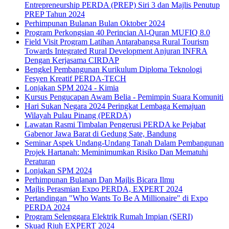
Entrepreneurship PERDA (PREP) Siri 3 dan Majlis Penutup
PREP Tahun 2024
Perhimpunan Bulanan Bulan Oktober 2024
Program Perkongsian 40 Perincian Al-Quran MUFIQ 8.0
Field Visit Program Latihan Antarabangsa Rural Tourism
Towards Integrated Rural Development Anjuran INFRA
Dengan Kerjasama CIRDAP
Bengkel Pembangunan Kurikulum Diploma Teknologi
Fesyen Kreatif PERDA-TECH
Lonjakan SPM 2024 - Kimia
Kursus Pengucapan Awam Belia - Pemimpin Suara Komuniti
Hari Sukan Negara 2024 Peringkat Lembaga Kemajuan
Wilayah Pulau Pinang (PERDA)
Lawatan Rasmi Timbalan Pengerusi PERDA ke Pejabat
Gabenor Jawa Barat di Gedung Sate, Bandung
Seminar Aspek Undang-Undang Tanah Dalam Pembangunan
Projek Hartanah: Meminimumkan Risiko Dan Mematuhi
Peraturan
Lonjakan SPM 2024
Perhimpunan Bulanan Dan Majlis Bicara Ilmu
Majlis Perasmian Expo PERDA, EXPERT 2024
Pertandingan "Who Wants To Be A Millionaire" di Expo
PERDA 2024
Program Selenggara Elektrik Rumah Impian (SERI)
Skuad Riuh EXPERT 2024