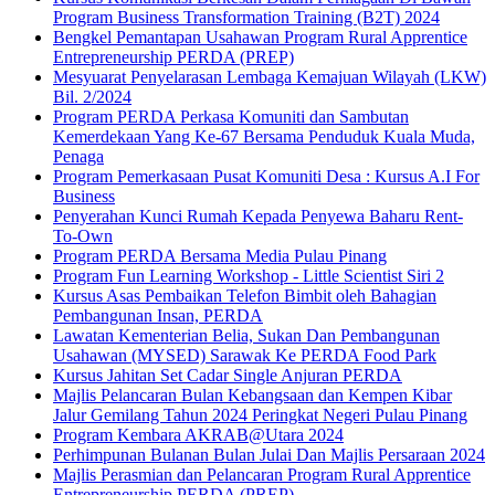
Program Business Transformation Training (B2T) 2024
Bengkel Pemantapan Usahawan Program Rural Apprentice
Entrepreneurship PERDA (PREP)
Mesyuarat Penyelarasan Lembaga Kemajuan Wilayah (LKW)
Bil. 2/2024
Program PERDA Perkasa Komuniti dan Sambutan
Kemerdekaan Yang Ke-67 Bersama Penduduk Kuala Muda,
Penaga
Program Pemerkasaan Pusat Komuniti Desa : Kursus A.I For
Business
Penyerahan Kunci Rumah Kepada Penyewa Baharu Rent-
To-Own
Program PERDA Bersama Media Pulau Pinang
Program Fun Learning Workshop - Little Scientist Siri 2
Kursus Asas Pembaikan Telefon Bimbit oleh Bahagian
Pembangunan Insan, PERDA
Lawatan Kementerian Belia, Sukan Dan Pembangunan
Usahawan (MYSED) Sarawak Ke PERDA Food Park
Kursus Jahitan Set Cadar Single Anjuran PERDA
Majlis Pelancaran Bulan Kebangsaan dan Kempen Kibar
Jalur Gemilang Tahun 2024 Peringkat Negeri Pulau Pinang
Program Kembara AKRAB@Utara 2024
Perhimpunan Bulanan Bulan Julai Dan Majlis Persaraan 2024
Majlis Perasmian dan Pelancaran Program Rural Apprentice
Entrepreneurship PERDA (PREP)