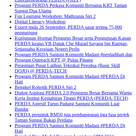
Program PERDA Perkasa Komuniti Bersama KRT Taman
Sungai Dua Utama
Fun Learning Workshop: Mathzania Siri 2
Digital Literacy Workshop
Expert mula 26 September, PERDA sasar terima 75,000
pengunjung
Kunjungan Hormat Pengurus Besar serta Pengurusan Kanan
PERDA keatas YB Datuk Che Murad Sayang bin Ramjan,
Setiausaha Kerajaan Negeri Perlis
Program PERDA Santuni Komuniti Madani #perdadihati dan
Program Outreach KPT @ Pulau Pinang
Perasmian Pusat Latihan Teknikal Perodua (Basic Skill
DOJO) @ PERDA-TECH
Program PERDA Santuni Komuniti Madani #PERDA Di
Hati
Bengkel Robotik PERDA Siri 2
Dialog Aspirasi PERDA 2.0 Pengurus Besar Bersama Warga
Kerja Institut Kemahiran Tinggi PERDA (PERDA-TECH)
PERDA Agresif Turun Padang Santuni Komuniti Luar
Bandar
PERDA peruntuk RM50 juta pembangunan tiga fasa projek
Taman Sungai Bakap Perdana
Program PERDA Santuni Komuniti Madani #PERDA Di
Hati