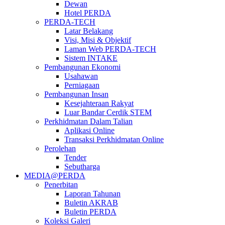
Dewan
Hotel PERDA
PERDA-TECH
Latar Belakang
Visi, Misi & Objektif
Laman Web PERDA-TECH
Sistem INTAKE
Pembangunan Ekonomi
Usahawan
Perniagaan
Pembangunan Insan
Kesejahteraan Rakyat
Luar Bandar Cerdik STEM
Perkhidmatan Dalam Talian
Aplikasi Online
Transaksi Perkhidmatan Online
Perolehan
Tender
Sebutharga
MEDIA@PERDA
Penerbitan
Laporan Tahunan
Buletin AKRAB
Buletin PERDA
Koleksi Galeri