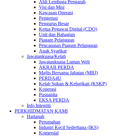
Ahli Lembaga Pengarah
Visi dan Misi
Kawasan Operasi
Pengerusi
Pengurus Besar
Ketua Pegawai Digital (CDO)
Unit dan Bahagian
Piagam Pelanggan
Pencapaian Piagam Pelanggan
Anak Syarikat
Jawatankuasa/Kelab
Jawatankuasa Laman Web
AKRAB PERDA
Majlis Bersama Jabatan (MBJ)
PERDA4U
Kelab Sukan & Kebajikan (KSKP)
Koperasi
Puspanita
EKSA PERDA
Info Integriti
PERKHIDMATAN KAMI
Hartanah
Perumahan
Industri Kecil Sederhana (IKS)
Komersial