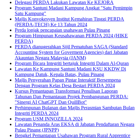
Delegasi PERDA Lakukan Lawatan Ke KEJORA
Program Santuni Madani Kampung Angkat "Satu Pemimpin
Satu Kampung"
Majlis Konvokesyen Institut Kemahiran Tinggi PERDA
(PERDA-TECH) Ke 13 Tahun 2024
Perda lonjak pencapaian usahawan Pulau Pinang
Program Himpunan Keusahawanan PERDA 2024 (HIKE
PERDA)
PERDA dianugerahkan Sijil Pematuhan SAGA (Standard
Accounting System for Goverment Agencies) dari Jabatan
Akauntan Negara Malaysia (JANM)
Program Bicara Integriti bertajuk Integriti Dalam Al-Quran
Lawatan Ke Kampung Santuni Madani KSU KKDW Di
Kampung Datuk, Kepala Batas, Pulau Pinang
Majlis Penyerahan Papan Pintar Interaktif Bersempena
Dengan Program Kelas Desa Bestari PERDA 2024
Kursus Pemantapan Transformasi Penulisan Laporan
Tahunan Dan Pemantauan Projek Pembangunan PERDA:
"Sinergi AI ChatGPT Dan QuillBot"
Perhimpunan Bulanan dan Majlis Perasmian Sambutan Bulan
Integriti PERDA 2024
Program USM INNOZILLA 2024
Lawatan Penanda Aras EKSA di Jabatan Pendaftaran Negara
Pulau Pinang (JPNPP)
Bengkel Pemantapan Usahawan Program Rural Apprentice