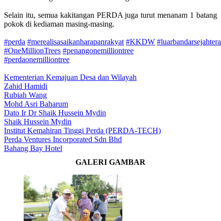
Selain itu, semua kakitangan PERDA juga turut menanam 1 batang
pokok di kediaman masing-masing.
#perda
#merealisasaikanharapanrakyat
#KKDW
#luarbandarsejahtera
#OneMillionTrees
#penangonemilliontree
#perdaonemilliontree
Kementerian Kemajuan Desa dan Wilayah
Zahid Hamidi
Rubiah Wang
Mohd Asri Baharum
Dato Ir Dr Shaik Hussein Mydin
Shaik Hussein Mydin
Institut Kemahiran Tinggi Perda (PERDA-TECH)
Perda Ventures Incorporated Sdn Bhd
Bahang Bay Hotel
GALERI GAMBAR