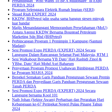
Pertandingan "Who Wants To Be A Millionaire" di Expo
PERDA 2024
Program Selenggara Elektrik Rumah Impian (SERI)
Skuad Riuh EXPERT 2024
KKDW, BHPetrol jalin usaha sama bangun stesen minyak
luar bandar
Majlis Menandatangani Memorandum Persefahaman (MoU)
Antara Agensi KKDW Bersama Boustead Petroleum
Marketing Sdn Bhd (BHPetrol)
Perbincangan Program 1 Pemimpin 1 Kampung (Santuni
Madani)
Sesi Promosi Expo PERDA (EXPERT) 2024 Secara
Langsung Dalam Rancangan Selamat Pagi Malaysia, RTM 1
Sesi Walkabout Bersama YB Dato’ Haji Rashidi Zinol &
YBhg. Dato’ Haji Mohd Asri Baharum
Penyertaan Program Promosi Usahawan Bimbingan PERDA
ke Program MAHA 2024
Bengkel Semakan Garis Panduan Pengurusan Sewaan Premis
PERDA dan Penyediaan Garis Panduan Pengurusan Sewaan
Tanah PERDA
Sesi Promosi Expo PERDA (EXPERT) 2024 Secara
Langsung bersama Kool 101
Naib Johan (Sektor Awam) Perbarisan dan Perarakan Hari
Kebangsaan ke-67 Peringkat Negeri Pulau Pinang Tahun
2024