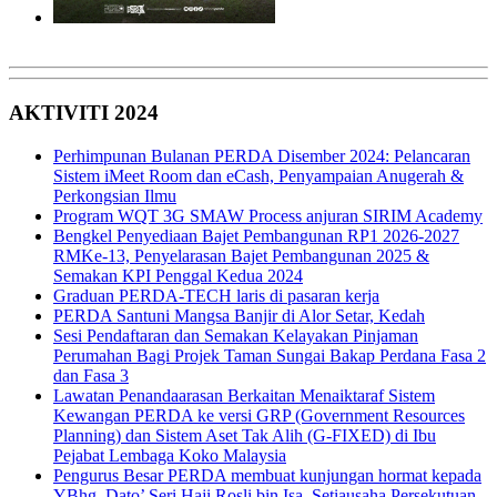
AKTIVITI 2024
Perhimpunan Bulanan PERDA Disember 2024: Pelancaran
Sistem iMeet Room dan eCash, Penyampaian Anugerah &
Perkongsian Ilmu
Program WQT 3G SMAW Process anjuran SIRIM Academy
Bengkel Penyediaan Bajet Pembangunan RP1 2026-2027
RMKe-13, Penyelarasan Bajet Pembangunan 2025 &
Semakan KPI Penggal Kedua 2024
Graduan PERDA-TECH laris di pasaran kerja
PERDA Santuni Mangsa Banjir di Alor Setar, Kedah
Sesi Pendaftaran dan Semakan Kelayakan Pinjaman
Perumahan Bagi Projek Taman Sungai Bakap Perdana Fasa 2
dan Fasa 3
Lawatan Penandaarasan Berkaitan Menaiktaraf Sistem
Kewangan PERDA ke versi GRP (Government Resources
Planning) dan Sistem Aset Tak Alih (G-FIXED) di Ibu
Pejabat Lembaga Koko Malaysia
Pengurus Besar PERDA membuat kunjungan hormat kepada
YBhg. Dato’ Seri Haji Rosli bin Isa, Setiausaha Persekutuan