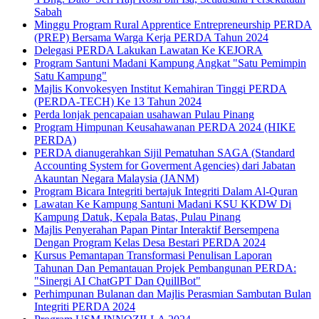
Sabah
Minggu Program Rural Apprentice Entrepreneurship PERDA
(PREP) Bersama Warga Kerja PERDA Tahun 2024
Delegasi PERDA Lakukan Lawatan Ke KEJORA
Program Santuni Madani Kampung Angkat "Satu Pemimpin
Satu Kampung"
Majlis Konvokesyen Institut Kemahiran Tinggi PERDA
(PERDA-TECH) Ke 13 Tahun 2024
Perda lonjak pencapaian usahawan Pulau Pinang
Program Himpunan Keusahawanan PERDA 2024 (HIKE
PERDA)
PERDA dianugerahkan Sijil Pematuhan SAGA (Standard
Accounting System for Goverment Agencies) dari Jabatan
Akauntan Negara Malaysia (JANM)
Program Bicara Integriti bertajuk Integriti Dalam Al-Quran
Lawatan Ke Kampung Santuni Madani KSU KKDW Di
Kampung Datuk, Kepala Batas, Pulau Pinang
Majlis Penyerahan Papan Pintar Interaktif Bersempena
Dengan Program Kelas Desa Bestari PERDA 2024
Kursus Pemantapan Transformasi Penulisan Laporan
Tahunan Dan Pemantauan Projek Pembangunan PERDA:
"Sinergi AI ChatGPT Dan QuillBot"
Perhimpunan Bulanan dan Majlis Perasmian Sambutan Bulan
Integriti PERDA 2024