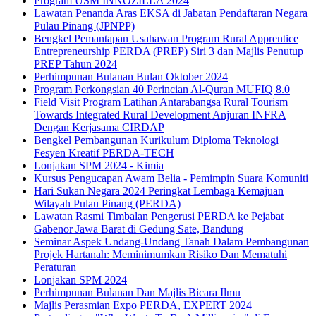
Program USM INNOZILLA 2024
Lawatan Penanda Aras EKSA di Jabatan Pendaftaran Negara
Pulau Pinang (JPNPP)
Bengkel Pemantapan Usahawan Program Rural Apprentice
Entrepreneurship PERDA (PREP) Siri 3 dan Majlis Penutup
PREP Tahun 2024
Perhimpunan Bulanan Bulan Oktober 2024
Program Perkongsian 40 Perincian Al-Quran MUFIQ 8.0
Field Visit Program Latihan Antarabangsa Rural Tourism
Towards Integrated Rural Development Anjuran INFRA
Dengan Kerjasama CIRDAP
Bengkel Pembangunan Kurikulum Diploma Teknologi
Fesyen Kreatif PERDA-TECH
Lonjakan SPM 2024 - Kimia
Kursus Pengucapan Awam Belia - Pemimpin Suara Komuniti
Hari Sukan Negara 2024 Peringkat Lembaga Kemajuan
Wilayah Pulau Pinang (PERDA)
Lawatan Rasmi Timbalan Pengerusi PERDA ke Pejabat
Gabenor Jawa Barat di Gedung Sate, Bandung
Seminar Aspek Undang-Undang Tanah Dalam Pembangunan
Projek Hartanah: Meminimumkan Risiko Dan Mematuhi
Peraturan
Lonjakan SPM 2024
Perhimpunan Bulanan Dan Majlis Bicara Ilmu
Majlis Perasmian Expo PERDA, EXPERT 2024