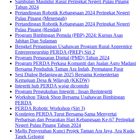
Sambutan Maulidur Rasul Peringkat Negeri Pulau Pinang
Tahun 2024
Pertandingan Robotik Kebangsaan 2024 Peringkat Negeri
Pulau Pinang (Menengah)
Pertandingan Robotik Kebangsaan 2024 Peringkat Negeri
Pulau Pinang (Rendah)
Program Bimbingan Pemula (PBP) 2024: Kursus Asas
Jahitan Dan Sulaman
Bengkel Pemantapan Usahawan Program Rural Apprentice
Entrepreneurship PERDA (PREP) Siri 2
Program Pemasaran Digital (PMD) Tahun 2024
Program PERDA Perkasa Komuniti dan Jualan Agro Madani
Bersama Penduduk Taman Ara Indah, Permatang Pasir
Sesi Dialog Belanjawan 2025 Bersama Kementerian
Kemajuan Desa & Wilayah (KKDW)
Integriti hub PERDA wajar dicontohi
Program Pengukuhan Integriti : Insan Berintegriti
Workshop Tiktok Shop Bersama Usahawan Bimbingan
PERDA
PERDA Robotic Workshop (Siri 3)
Kontinjen PERDA Turut Bersama-Sama Menyertai
Perbarisan dan Perarakan Hari Kebangsaan Ke-67 Peringkat
Negeri Pulau Pinang Tahun 2024
Majlis Penyerahan Kunci Projek Taman Ara Jaya, Ara Kuda,
Tasek Gelugor