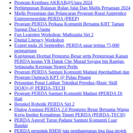
Program Kembara AKRAB@Utara 2024
Perhimpunan Bulanan Bulan Julai Dan Majlis Persaraan 2024
Majlis Perasmian dan Pelancaran Program Rural Apprentice
Entrepreneurship PERDA (PREP)
Program PERDA Perkasa Komuniti Bersama KRT Taman
Sungai Dua Utama
Fun Learning Workshop: Mathzania Siri 2
Digital Literacy Workshop
Expert mula 26 September, PERDA sasar terima 75,000
pengunjung
Kunjungan Hormat Pengurus Besar serta Pengurusan Kanan
PERDA keatas YB Datuk Che Murad Sayang bin Ramjan,
Setiausaha Kerajaan Negeri Perlis
Program PERDA Santuni Komuniti Madani #perdadihati dan
Program Outreach KPT @ Pulau Pinang
Perasmian Pusat Latihan Teknikal Perodua (Basic Skill
DOJO) @ PERDA-TECH
Program PERDA Santuni Komuniti Madani #PERDA Di
Hati
Bengkel Robotik PERDA Siri 2
Dialog Aspirasi PERDA 2.0 Pengurus Besar Bersama Warga
Kerja Institut Kemahiran Tinggi PERDA (PERDA-TECH)
PERDA Agresif Turun Padang Santuni Komuniti Luar
Bandar
PERDA peruntuk RM50 juta pembangunan tiga fasa projek