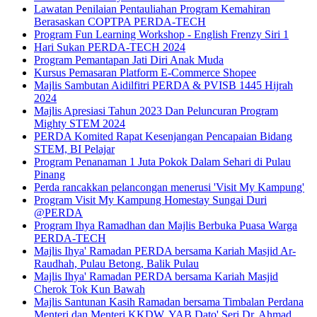
Lawatan Penilaian Pentauliahan Program Kemahiran
Berasaskan COPTPA PERDA-TECH
Program Fun Learning Workshop - English Frenzy Siri 1
Hari Sukan PERDA-TECH 2024
Program Pemantapan Jati Diri Anak Muda
Kursus Pemasaran Platform E-Commerce Shopee
Majlis Sambutan Aidilfitri PERDA & PVISB 1445 Hijrah
2024
Majlis Apresiasi Tahun 2023 Dan Peluncuran Program
Mighty STEM 2024
PERDA Komited Rapat Kesenjangan Pencapaian Bidang
STEM, BI Pelajar
Program Penanaman 1 Juta Pokok Dalam Sehari di Pulau
Pinang
Perda rancakkan pelancongan menerusi 'Visit My Kampung'
Program Visit My Kampung Homestay Sungai Duri
@PERDA
Program Ihya Ramadhan dan Majlis Berbuka Puasa Warga
PERDA-TECH
Majlis Ihya' Ramadan PERDA bersama Kariah Masjid Ar-
Raudhah, Pulau Betong, Balik Pulau
Majlis Ihya' Ramadan PERDA bersama Kariah Masjid
Cherok Tok Kun Bawah
Majlis Santunan Kasih Ramadan bersama Timbalan Perdana
Menteri dan Menteri KKDW, YAB Dato' Seri Dr. Ahmad