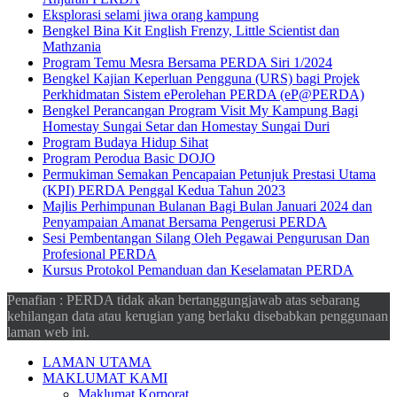
Eksplorasi selami jiwa orang kampung
Bengkel Bina Kit English Frenzy, Little Scientist dan
Mathzania
Program Temu Mesra Bersama PERDA Siri 1/2024
Bengkel Kajian Keperluan Pengguna (URS) bagi Projek
Perkhidmatan Sistem ePerolehan PERDA (eP@PERDA)
Bengkel Perancangan Program Visit My Kampung Bagi
Homestay Sungai Setar dan Homestay Sungai Duri
Program Budaya Hidup Sihat
Program Perodua Basic DOJO
Permukiman Semakan Pencapaian Petunjuk Prestasi Utama
(KPI) PERDA Penggal Kedua Tahun 2023
Majlis Perhimpunan Bulanan Bagi Bulan Januari 2024 dan
Penyampaian Amanat Bersama Pengerusi PERDA
Sesi Pembentangan Silang Oleh Pegawai Pengurusan Dan
Profesional PERDA
Kursus Protokol Pemanduan dan Keselamatan PERDA
Penafian : PERDA tidak akan bertanggungjawab atas sebarang
kehilangan data atau kerugian yang berlaku disebabkan penggunaan
laman web ini.
LAMAN UTAMA
MAKLUMAT KAMI
Maklumat Korporat