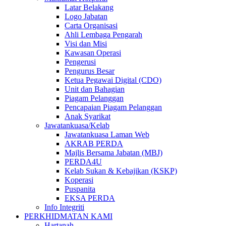
Latar Belakang
Logo Jabatan
Carta Organisasi
Ahli Lembaga Pengarah
Visi dan Misi
Kawasan Operasi
Pengerusi
Pengurus Besar
Ketua Pegawai Digital (CDO)
Unit dan Bahagian
Piagam Pelanggan
Pencapaian Piagam Pelanggan
Anak Syarikat
Jawatankuasa/Kelab
Jawatankuasa Laman Web
AKRAB PERDA
Majlis Bersama Jabatan (MBJ)
PERDA4U
Kelab Sukan & Kebajikan (KSKP)
Koperasi
Puspanita
EKSA PERDA
Info Integriti
PERKHIDMATAN KAMI
Hartanah