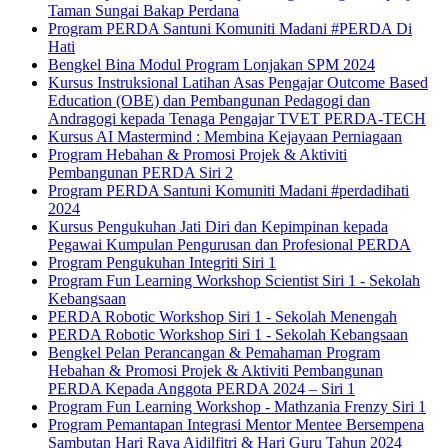
Taman Sungai Bakap Perdana
Program PERDA Santuni Komuniti Madani #PERDA Di
Hati
Bengkel Bina Modul Program Lonjakan SPM 2024
Kursus Instruksional Latihan Asas Pengajar Outcome Based
Education (OBE) dan Pembangunan Pedagogi dan
Andragogi kepada Tenaga Pengajar TVET PERDA-TECH
Kursus AI Mastermind : Membina Kejayaan Perniagaan
Program Hebahan & Promosi Projek & Aktiviti
Pembangunan PERDA Siri 2
Program PERDA Santuni Komuniti Madani #perdadihati
2024
Kursus Pengukuhan Jati Diri dan Kepimpinan kepada
Pegawai Kumpulan Pengurusan dan Profesional PERDA
Program Pengukuhan Integriti Siri 1
Program Fun Learning Workshop Scientist Siri 1 - Sekolah
Kebangsaan
PERDA Robotic Workshop Siri 1 - Sekolah Menengah
PERDA Robotic Workshop Siri 1 - Sekolah Kebangsaan
Bengkel Pelan Perancangan & Pemahaman Program
Hebahan & Promosi Projek & Aktiviti Pembangunan
PERDA Kepada Anggota PERDA 2024 – Siri 1
Program Fun Learning Workshop - Mathzania Frenzy Siri 1
Program Pemantapan Integrasi Mentor Mentee Bersempena
Sambutan Hari Raya Aidilfitri & Hari Guru Tahun 2024