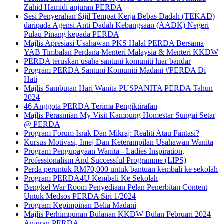
Zahid Hamidi anjuran PERDA
Sesi Penyerahan Sijil Tempat Kerja Bebas Dadah (TEKAD)
daripada Agensi Anti Dadah Kebangsaan (AADK) Negeri
Pulau Pinang kepada PERDA
Majlis Apresiasi Usahawan PKS Halal PERDA Bersama
YAB Timbalan Perdana Menteri Malaysia & Menteri KKDW
PERDA teruskan usaha santuni komuniti luar bandar
Program PERDA Santuni Komuniti Madani #PERDA Di
Hati
Majlis Sambutan Hari Wanita PUSPANITA PERDA Tahun
2024
46 Anggota PERDA Terima Pengiktirafan
Majlis Perasmian My Visit Kampung Homestar Sungai Setar
@ PERDA
Program Forum Israk Dan Mikraj: Realiti Atau Fantasi?
Kursus Motivasi, Imej Dan Keterampilan Usahawan Wanita
Program Pengupayaan Wanita - Ladies Inspiration,
Professionalism And Successful Programme (LIPS)
Perda peruntuk RM70,000 untuk bantuan kembali ke sekolah
Program PERDA4U Kembali Ke Sekolah
Bengkel War Room Penyediaan Pelan Penerbitan Content
Untuk Medsos PERDA Siri 1/2024
Program Kepimpinan Belia Madani
Majlis Perhimpunan Bulanan KKDW Bulan Februari 2024
Anjuran PERDA