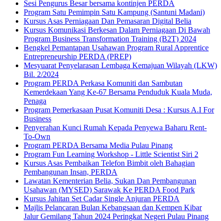
Sesi Pengurus Besar bersama kontinjen PERDA
Program Satu Pemimpin Satu Kampung (Santuni Madani)
Kursus Asas Perniagaan Dan Pemasaran Digital Belia
Kursus Komunikasi Berkesan Dalam Perniagaan Di Bawah
Program Business Transformation Training (B2T) 2024
Bengkel Pemantapan Usahawan Program Rural Apprentice
Entrepreneurship PERDA (PREP)
Mesyuarat Penyelarasan Lembaga Kemajuan Wilayah (LKW)
Bil. 2/2024
Program PERDA Perkasa Komuniti dan Sambutan
Kemerdekaan Yang Ke-67 Bersama Penduduk Kuala Muda,
Penaga
Program Pemerkasaan Pusat Komuniti Desa : Kursus A.I For
Business
Penyerahan Kunci Rumah Kepada Penyewa Baharu Rent-
To-Own
Program PERDA Bersama Media Pulau Pinang
Program Fun Learning Workshop - Little Scientist Siri 2
Kursus Asas Pembaikan Telefon Bimbit oleh Bahagian
Pembangunan Insan, PERDA
Lawatan Kementerian Belia, Sukan Dan Pembangunan
Usahawan (MYSED) Sarawak Ke PERDA Food Park
Kursus Jahitan Set Cadar Single Anjuran PERDA
Majlis Pelancaran Bulan Kebangsaan dan Kempen Kibar
Jalur Gemilang Tahun 2024 Peringkat Negeri Pulau Pinang