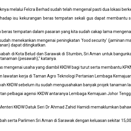
knya melalui Felcra Berhad sudah telah mengenal pasti dua lokasi be
 terhadap isu kekurangan beras tempatan sekali gus dapat membantu
beras tempatan dalam pasaran yang kita sudah cakap lama mengenai h
m) sudah menekankan mengenai peningkatan 'food security' (jaminan m
nan) dapat ditingkatkan.
aitu sabah di Kota Belud dan Sarawak di Stumbin, Sri Aman untuk bang
a tanaman (pesawah)," katanya.
las mengenai usaha yang diambil KKDW bagi turut serta membantu KPKM
awatan kerja di Taman Agro Teknologi Pertanian Lembaga Kemajuan Wilay
awah KKDW sebelum itu sudah mengusahakan banyak projek tanaman lain
tan pelbagai agensi KKDW antaranya Lembaga Kemajuan Johor Tengg
 Menteri KKDW Datuk Seri Dr Ahmad Zahid Hamidi memaklumkan bahawa
ah serta Parlimen Sri Aman di Sarawak dengan keluasan sekitar 15,00