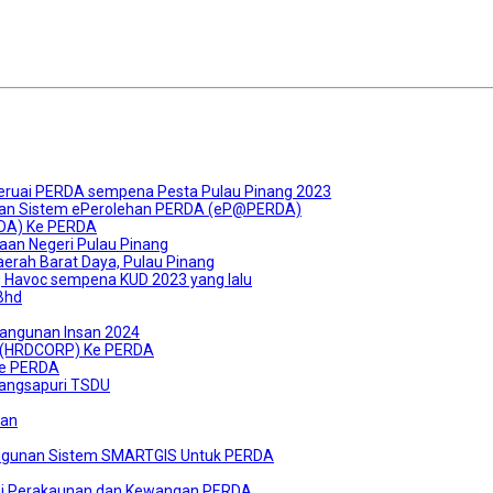
 reruai PERDA sempena Pesta Pulau Pinang 2023
aan Sistem ePerolehan PERDA (eP@PERDA)
EDA) Ke PERDA
aan Negeri Pulau Pinang
erah Barat Daya, Pulau Pinang
 Havoc sempena KUD 2023 yang lalu
Bhd
angunan Insan 2024
n (HRDCORP) Ke PERDA
ke PERDA
angsapuri TSDU
pan
bangunan Sistem SMARTGIS Untuk PERDA
asi Perakaunan dan Kewangan PERDA