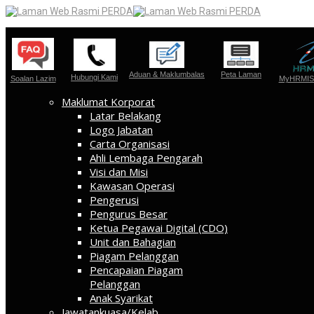
Aduan & Maklumbalas
Peta Laman
Hubungi Kami
Soalan Lazim
MyHRMIS 
Maklumat Korporat
Latar Belakang
Logo Jabatan
Carta Organisasi
Ahli Lembaga Pengarah
Visi dan Misi
Kawasan Operasi
Pengerusi
Pengurus Besar
Ketua Pegawai Digital (CDO)
Unit dan Bahagian
Piagam Pelanggan
Pencapaian Piagam
Pelanggan
Anak Syarikat
Jawatankuasa/Kelab