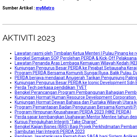
Sumber Artikel :
myMetro
AKTIVITI 2023
Lawatan rasmi oleh Timbalan Ketua Menteri I Pulau Pinang ke
Bengkel Semakan SOP Perolehan PERDA & Kick-Off Pelaksan
Lawatan Penanda Aras Lembaga Kemajuan Wilayah Kedah (K
Kunjungan Pengurus Besar PERDA ke Pejabat Setiausaha Keraj
Program PERDA Bersama Komuniti Sungai Rusa, Balik Pulau, Da
PERDA berjaya mendapat Anugerah Tarikan Pengunjung Paling
Kunjungan Pengurus Besar PERDA ke Iconic Development Sdn 
Perda Tech perkasa pendidikan TVET
Bengkel Perancangan Program Pembangunan Bahagian Pemb
Kunjungan Hormat Human Resource Development Corporatio
Kunjungan Hormat Dewan Bahasa dan Pustaka Wilayah Utara 
Program Pemantapan Badan Pengurusan Bersama Komuniti P
Program Himpunan Keusahawan PERDA 2023 (HIKE PERDA)
Perda sasar kembangkan Usahawan Mentor Mentee tahun de
Kursus Pengukuhan Integriti "Take Charge"
Bengkel Kajian Bisnes (BRS) Bagi Projek Perkhidmatan Pem
Sambutan Hari Integriti PERDA 2023
Penilaian Jawatankuasa Pematuhan SAGA bagi Sistem Aplik