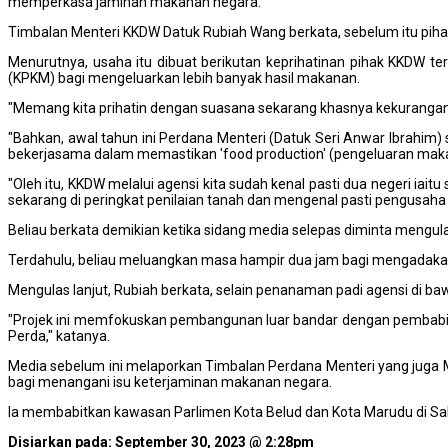
memperkasa jaminan makanan negara.
Timbalan Menteri KKDW Datuk Rubiah Wang berkata, sebelum itu piha
Menurutnya, usaha itu dibuat berikutan keprihatinan pihak KKDW
(KPKM) bagi mengeluarkan lebih banyak hasil makanan.
"Memang kita prihatin dengan suasana sekarang khasnya kekurangan 
"Bahkan, awal tahun ini Perdana Menteri (Datuk Seri Anwar Ibrahi
bekerjasama dalam memastikan 'food production' (pengeluaran maka
"Oleh itu, KKDW melalui agensi kita sudah kenal pasti dua negeri i
sekarang di peringkat penilaian tanah dan mengenal pasti pengusah
Beliau berkata demikian ketika sidang media selepas diminta mengu
Terdahulu, beliau meluangkan masa hampir dua jam bagi mengadakan l
Mengulas lanjut, Rubiah berkata, selain penanaman padi agensi di b
"Projek ini memfokuskan pembangunan luar bandar dengan pembabi
Perda," katanya.
Media sebelum ini melaporkan Timbalan Perdana Menteri yang juga
bagi menangani isu keterjaminan makanan negara.
Ia membabitkan kawasan Parlimen Kota Belud dan Kota Marudu di Sab
Disiarkan pada: September 30, 2023 @ 2:28pm