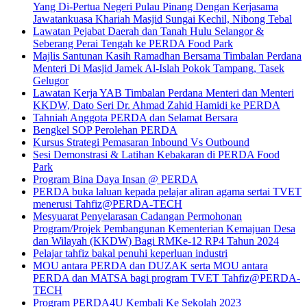
Yang Di-Pertua Negeri Pulau Pinang Dengan Kerjasama
Jawatankuasa Khariah Masjid Sungai Kechil, Nibong Tebal
Lawatan Pejabat Daerah dan Tanah Hulu Selangor &
Seberang Perai Tengah ke PERDA Food Park
Majlis Santunan Kasih Ramadhan Bersama Timbalan Perdana
Menteri Di Masjid Jamek Al-Islah Pokok Tampang, Tasek
Gelugor
Lawatan Kerja YAB Timbalan Perdana Menteri dan Menteri
KKDW, Dato Seri Dr. Ahmad Zahid Hamidi ke PERDA
Tahniah Anggota PERDA dan Selamat Bersara
Bengkel SOP Perolehan PERDA
Kursus Strategi Pemasaran Inbound Vs Outbound
Sesi Demonstrasi & Latihan Kebakaran di PERDA Food
Park
Program Bina Daya Insan @ PERDA
PERDA buka laluan kepada pelajar aliran agama sertai TVET
menerusi Tahfiz@PERDA-TECH
Mesyuarat Penyelarasan Cadangan Permohonan
Program/Projek Pembangunan Kementerian Kemajuan Desa
dan Wilayah (KKDW) Bagi RMKe-12 RP4 Tahun 2024
Pelajar tahfiz bakal penuhi keperluan industri
MOU antara PERDA dan DUZAK serta MOU antara
PERDA dan MATSA bagi program TVET Tahfiz@PERDA-
TECH
Program PERDA4U Kembali Ke Sekolah 2023