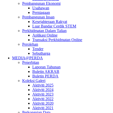
Pembangunan Ekonomi
Usahawan
Perniagaan
Pembangunan Insan
Kesejahteraan Rakyat
Luar Bandar Cerdik STEM
Perkhidmatan Dalam Talian
Aplikasi Online
Transaksi Perkhidmatan Online
Perolehan
Tender
Sebutharga
MEDIA@PERDA
Penerbitan
Laporan Tahunan
Buletin AKRAB
Buletin PERDA
Koleksi Galeri
Aktiviti 2025
Aktiviti 2024
Aktiviti 2023
Aktiviti 2022
Aktiviti 2020
Aktiviti 2021
Perkongsian Data