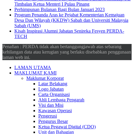
Timbalan Ketua Menteri I Pulau Pinang
Perhimpunan Bulanan Bagi Bulan Januari 2023
Program Penanda Aras ke Pejabat Kementerian Kemajuan
Desa Dan Wilayah (KKDW) Sabah dan Universiti Malaysia
Sabah (UMS)
Kisah Inspirasi Alumni Jabatan Senireka Fesyen PERDA-
TECH
Penafian : PERDA tidak akan bertanggungjawab atas sebarang
kehilangan data atau kerugian yang berlaku disebabkan penggunaan
laman web ini.
LAMAN UTAMA
MAKLUMAT KAMI
Maklumat Korporat
Latar Belakang
Logo Jabatan
Carta Organisasi
Ahli Lembaga Pengarah
Visi dan Misi
Kawasan Operasi
Pengerusi
Pengurus Besar
Ketua Pegawai Digital (CDO)
Unit dan Bahagian