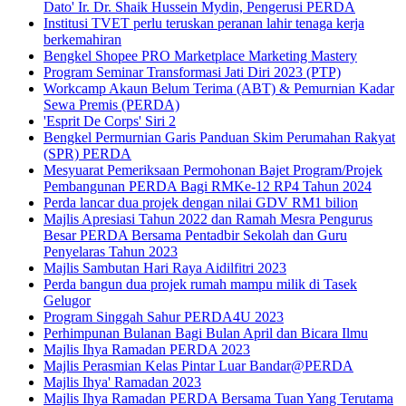
Dato' Ir. Dr. Shaik Hussein Mydin, Pengerusi PERDA
Institusi TVET perlu teruskan peranan lahir tenaga kerja
berkemahiran
Bengkel Shopee PRO Marketplace Marketing Mastery
Program Seminar Transformasi Jati Diri 2023 (PTP)
Workcamp Akaun Belum Terima (ABT) & Pemurnian Kadar
Sewa Premis (PERDA)
'Esprit De Corps' Siri 2
Bengkel Permurnian Garis Panduan Skim Perumahan Rakyat
(SPR) PERDA
Mesyuarat Pemeriksaan Permohonan Bajet Program/Projek
Pembangunan PERDA Bagi RMKe-12 RP4 Tahun 2024
Perda lancar dua projek dengan nilai GDV RM1 bilion
Majlis Apresiasi Tahun 2022 dan Ramah Mesra Pengurus
Besar PERDA Bersama Pentadbir Sekolah dan Guru
Penyelaras Tahun 2023
Majlis Sambutan Hari Raya Aidilfitri 2023
Perda bangun dua projek rumah mampu milik di Tasek
Gelugor
Program Singgah Sahur PERDA4U 2023
Perhimpunan Bulanan Bagi Bulan April dan Bicara Ilmu
Majlis Ihya Ramadan PERDA 2023
Majlis Perasmian Kelas Pintar Luar Bandar@PERDA
Majlis Ihya' Ramadan 2023
Majlis Ihya Ramadan PERDA Bersama Tuan Yang Terutama