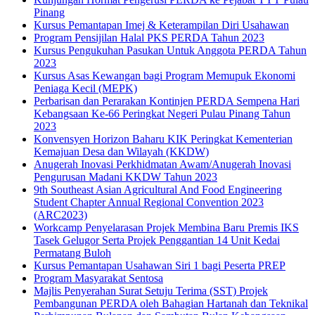
Pinang
Kursus Pemantapan Imej & Keterampilan Diri Usahawan
Program Pensijilan Halal PKS PERDA Tahun 2023
Kursus Pengukuhan Pasukan Untuk Anggota PERDA Tahun
2023
Kursus Asas Kewangan bagi Program Memupuk Ekonomi
Peniaga Kecil (MEPK)
Perbarisan dan Perarakan Kontinjen PERDA Sempena Hari
Kebangsaan Ke-66 Peringkat Negeri Pulau Pinang Tahun
2023
Konvensyen Horizon Baharu KIK Peringkat Kementerian
Kemajuan Desa dan Wilayah (KKDW)
Anugerah Inovasi Perkhidmatan Awam/Anugerah Inovasi
Pengurusan Madani KKDW Tahun 2023
9th Southeast Asian Agricultural And Food Engineering
Student Chapter Annual Regional Convention 2023
(ARC2023)
Workcamp Penyelarasan Projek Membina Baru Premis IKS
Tasek Gelugor Serta Projek Penggantian 14 Unit Kedai
Permatang Buloh
Kursus Pemantapan Usahawan Siri 1 bagi Peserta PREP
Program Masyarakat Sentosa
Majlis Penyerahan Surat Setuju Terima (SST) Projek
Pembangunan PERDA oleh Bahagian Hartanah dan Teknikal