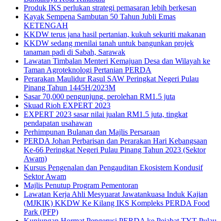
Produk IKS perlukan strategi pemasaran lebih berkesan
Kayak Sempena Sambutan 50 Tahun Jubli Emas
KETENGAH
KKDW terus jana hasil pertanian, kukuh sekuriti makanan
KKDW sedang menilai tanah untuk bangunkan projek
tanaman padi di Sabah, Sarawak
Lawatan Timbalan Menteri Kemajuan Desa dan Wilayah ke
Taman Agroteknologi Pertanian PERDA
Perarakan Maulidur Rasul SAW Peringkat Negeri Pulau
Pinang Tahun 1445H/2023M
Sasar 70,000 pengunjung, perolehan RM1.5 juta
Skuad Rioh EXPERT 2023
EXPERT 2023 sasar nilai jualan RM1.5 juta, tingkat
pendapatan usahawan
Perhimpunan Bulanan dan Majlis Persaraan
PERDA Johan Perbarisan dan Perarakan Hari Kebangsaan
Ke-66 Peringkat Negeri Pulau Pinang Tahun 2023 (Sektor
Awam)
Kursus Pengenalan dan Pengauditan Ekosistem Kondusif
Sektor Awam
Majlis Penutup Program Pementoran
Lawatan Kerja Ahli Mesyuarat Jawatankuasa Induk Kajian
(MJKIK) KKDW Ke Kilang IKS Kompleks PERDA Food
Park (PFP)
Kunjungan Hormat Pengerusi PERDA ke Pejabat TYT Pulau