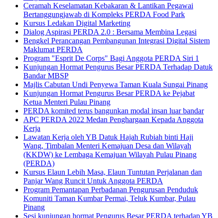
Ceramah Keselamatan Kebakaran & Lantikan Pegawai
Bertanggungjawab di Kompleks PERDA Food Park
Kursus Ledakan Digital Marketing
Dialog Aspirasi PERDA 2.0 : Bersama Membina Legasi
Bengkel Perancangan Pembangunan Integrasi Digital Sistem
Maklumat PERDA
Program "Esprit De Corps" Bagi Anggota PERDA Siri 1
Kunjungan Hormat Pengurus Besar PERDA Terhadap Datuk
Bandar MBSP
Majlis Cabutan Undi Penyewa Taman Kuala Sungai Pinang
Kunjungan Hormat Pengurus Besar PERDA ke Pejabat
Ketua Menteri Pulau Pinang
PERDA komited terus bangunkan modal insan luar bandar
APC PERDA 2022 Medan Penghargaan Kepada Anggota
Kerja
Lawatan Kerja oleh YB Datuk Hajah Rubiah binti Haji
Wang, Timbalan Menteri Kemajuan Desa dan Wilayah
(KKDW) ke Lembaga Kemajuan Wilayah Pulau Pinang
(PERDA)
Kursus Elaun Lebih Masa, Elaun Tuntutan Perjalanan dan
Panjar Wang Runcit Untuk Anggota PERDA
Program Pemantapan Perbadanan Pengurusan Penduduk
Komuniti Taman Kumbar Permai, Teluk Kumbar, Pulau
Pinang
Sesi kunjungan hormat Pengurus Besar PERDA terhadap YB