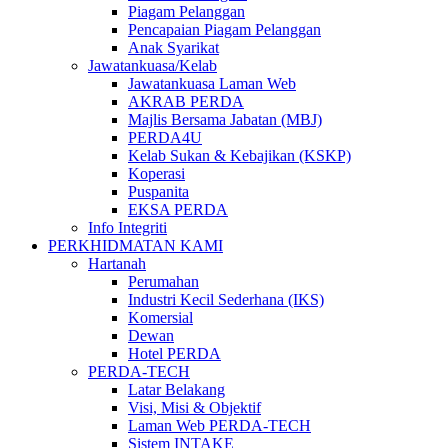
Piagam Pelanggan
Pencapaian Piagam Pelanggan
Anak Syarikat
Jawatankuasa/Kelab
Jawatankuasa Laman Web
AKRAB PERDA
Majlis Bersama Jabatan (MBJ)
PERDA4U
Kelab Sukan & Kebajikan (KSKP)
Koperasi
Puspanita
EKSA PERDA
Info Integriti
PERKHIDMATAN KAMI
Hartanah
Perumahan
Industri Kecil Sederhana (IKS)
Komersial
Dewan
Hotel PERDA
PERDA-TECH
Latar Belakang
Visi, Misi & Objektif
Laman Web PERDA-TECH
Sistem INTAKE