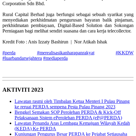
Corporation Sdn Bhd.
Rural Capital Berhad juga berfungsi sebagai sebuah syarikat yang
menyediakan perkhidmatan pengurusan bayaran balik pinjaman,
perkhidmatan pembiayaan, Digital-Based Solution dan Sokongan
Perniagaan bagi melihat sendiri suasana dan cara kerja telecollector.
Kredit Foto : Anis Izzaty Bashirun | Nor Atikah Ishak
#perda
#merealisasikanharapanrakyat
#KKDW
#luarbandarsejahtera
#mediaperda
AKTIVITI 2023
Lawatan rasmi oleh Timbalan Ketua Menteri I Pulau Pinang
ke reruai PERDA sempena Pesta Pulau Pinang 2023
Bengkel Semakan SOP Perolehan PERDA & Kick-Off
Pelaksanaan Sistem ePerolehan PERDA (eP@PERDA)
Lawatan Penanda Aras Lembaga Kemajuan Wilayah Kedah
(KEDA) Ke PERDA
Kunjungan Pengurus Besar PERDA ke Pejabat Setiausaha