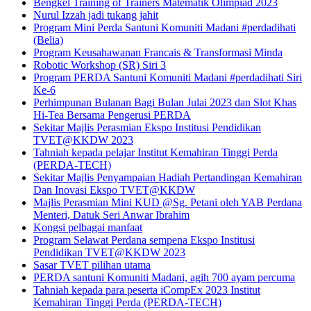
Bengkel Training of Trainers Matematik Olimpiad 2023
Nurul Izzah jadi tukang jahit
Program Mini Perda Santuni Komuniti Madani #perdadihati
(Belia)
Program Keusahawanan Francais & Transformasi Minda
Robotic Workshop (SR) Siri 3
Program PERDA Santuni Komuniti Madani #perdadihati Siri
Ke-6
Perhimpunan Bulanan Bagi Bulan Julai 2023 dan Slot Khas
Hi-Tea Bersama Pengerusi PERDA
Sekitar Majlis Perasmian Ekspo Institusi Pendidikan
TVET@KKDW 2023
Tahniah kepada pelajar Institut Kemahiran Tinggi Perda
(PERDA-TECH)
Sekitar Majlis Penyampaian Hadiah Pertandingan Kemahiran
Dan Inovasi Ekspo TVET@KKDW
Majlis Perasmian Mini KUD @Sg. Petani oleh YAB Perdana
Menteri, Datuk Seri Anwar Ibrahim
Kongsi pelbagai manfaat
Program Selawat Perdana sempena Ekspo Institusi
Pendidikan TVET@KKDW 2023
Sasar TVET pilihan utama
PERDA santuni Komuniti Madani, agih 700 ayam percuma
Tahniah kepada para peserta iCompEx 2023 Institut
Kemahiran Tinggi Perda (PERDA-TECH)