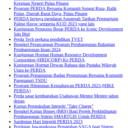
Kerajaan Negeri Pulau Pinang
Program PERDA Bersama Komuniti Sungai Rusa, Balik
Pulau, Daerah Barat Daya, Pulau Pinang
PERDA berjaya mendapat Anugerah Tarikan Pengunjung
Paling Havoc sempena KUD 2023 yang lalu
Kunjungan Pengurus Besar PERDA ke Iconic Development
Sdn Bhd
Perda Tech perkasa pendidikan TVET
Bengkel Perancangan Program Pembangunan Bahagian
Pembangunan Insan 2024
Kunjungan Hormat Human Resource Development
Corporation (HRDCORP) Ke PERDA
Kunjungan Hormat Dewan Bahasa dan Pustaka Wilayah
Utara ke PERDA
Program Pemantapan Badan Pengurusan Bersama Komuniti
Pangsapuri TSDU
Program Himpunan Keusahawan PERDA 2023 (HIKE
PERDA)
Perda sasar kembangkan Usahawan Mentor Mentee tahun
depan
Kursus Pengukuhan Integriti "Take Charge"
Bengkel Kajian Bisnes (BRS) Bagi Projek Perkhidmatan
Pembangunan Sistem SMARTGIS Untuk PERDA
Sambutan Hari Integriti PERDA 2023
Penilaian Jawatankuasa Pematuhan SAGA bagi Sistem