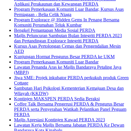
Aplikasi Perakaunan dan Kewangan PERDA
Program Pemerkasaan Komuniti Luar Bandar, Kursus Asas
Perniagaan - Belia Celik Niaga
Program Explorace @ Hidden Gems In Penang Bersama
Komuniti Perumahan Teluk Kumbar
Bengkel Pemantapan Media Sosial PERDA
Majlis Peluncuran Sambutan Bulan Integriti PERDA 2023
dan Pertandingan Explorace Integriti PERDA
Kursus Asas Pertolongan Cemas dan Pengendalian Mesin
AED
Kunjungan Hormat Pengurus Besar PERDA ke UKM
Program Pemerkasaan Komuniti Luar Bandar
Lawatan Penanda Aras ke Majlis Bandaraya Petaling Jaya
(MBPJ)
Jiwa SME: Projek inkubator PERDA perkukuh produk Green
Cottage
Sambutan Hari Psikologi Kementerian Kemajuan Desa dan
Wilayah (KKDW)
Kontinjen MAKSPEN PERDA Sedia Beraksi
Coffee Talk Bersama Pengerusi PERDA & Pengurus Besar
PERDA serta Penyerahan Watikah Pelantikan Panel Peguam
PERDA
Majlis Apresiasi Kontinjen Kawad PERDA 2023
Lawatan Kerja Majlis Bersama Jabatan PERDA Ke Dewan
Bandaraya Kota Kinabalu