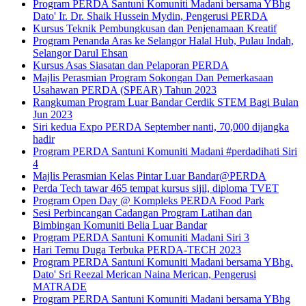
Program PERDA Santuni Komuniti Madani bersama YBhg
Dato' Ir. Dr. Shaik Hussein Mydin, Pengerusi PERDA
Kursus Teknik Pembungkusan dan Penjenamaan Kreatif
Program Penanda Aras ke Selangor Halal Hub, Pulau Indah,
Selangor Darul Ehsan
Kursus Asas Siasatan dan Pelaporan PERDA
Majlis Perasmian Program Sokongan Dan Pemerkasaan
Usahawan PERDA (SPEAR) Tahun 2023
Rangkuman Program Luar Bandar Cerdik STEM Bagi Bulan
Jun 2023
Siri kedua Expo PERDA September nanti, 70,000 dijangka
hadir
Program PERDA Santuni Komuniti Madani #perdadihati Siri
4
Majlis Perasmian Kelas Pintar Luar Bandar@PERDA
Perda Tech tawar 465 tempat kursus sijil, diploma TVET
Program Open Day @ Kompleks PERDA Food Park
Sesi Perbincangan Cadangan Program Latihan dan
Bimbingan Komuniti Belia Luar Bandar
Program PERDA Santuni Komuniti Madani Siri 3
Hari Temu Duga Terbuka PERDA-TECH 2023
Program PERDA Santuni Komuniti Madani bersama YBhg.
Dato' Sri Reezal Merican Naina Merican, Pengerusi
MATRADE
Program PERDA Santuni Komuniti Madani bersama YBhg