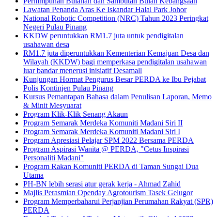
Perhimpunan Bulanan dan Sambutan Bulan Kebangsaan
Lawatan Penanda Aras Ke Iskandar Halal Park Johor
National Robotic Competition (NRC) Tahun 2023 Peringkat
Negeri Pulau Pinang
KKDW peruntukkan RM1.7 juta untuk pendigitalan
usahawan desa
RM1.7 juta diperuntukkan Kementerian Kemajuan Desa dan
Wilayah (KKDW) bagi memperkasa pendigitalan usahawan
luar bandar menerusi inisiatif Desamall
Kunjungan Hormat Pengurus Besar PERDA ke Ibu Pejabat
Polis Kontinjen Pulau Pinang
Kursus Pemantapan Bahasa dalam Penulisan Laporan, Memo
& Minit Mesyuarat
Program Klik-Klik Senang Akaun
Program Semarak Merdeka Komuniti Madani Siri II
Program Semarak Merdeka Komuniti Madani Siri I
Program Apresiasi Pelajar SPM 2022 Bersama PERDA
Program Aspirasi Wanita @ PERDA, "Cetus Inspirasi
Personaliti Madani"
Program Rakan Komuniti PERDA di Taman Sungai Dua
Utama
PH-BN lebih serasi atur gerak kerja - Ahmad Zahid
Majlis Perasmian Openday Agrotourism Tasek Gelugor
Program Memperbaharui Perjanjian Perumahan Rakyat (SPR)
PERDA