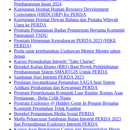
Pembangunan Insan 2024
Kunjungan Hormat Human Resource Development
Corporation (HRDCORP) Ke PERDA
Kunjungan Hormat Dewan Bahasa dan Pustaka Wilayah
Utara ke PERDA
Program Pemantapan Badan Pengurusan Bersama Komuniti
Pangsapuri TSDU
Program Himpunan Keusahawan PERDA 2023 (HIKE
PERDA)
Perda sasar kembangkan Usahawan Mentor Mentee tahun
depan
Kursus Pengukuhan Integriti "Take Charge"
Bengkel Kajian Bisnes (BRS) Bagi Projek Perkhidmatan
Pembangunan Sistem SMARTGIS Untuk PERDA
Sambutan Hari Integriti PERDA 2023
Penilaian Jawatankuasa Pematuhan SAGA bagi Sistem
Aplikasi Perakaunan dan Kewangan PERDA
Program Pemerkasaan Komuniti Luar Bandar, Kursus Asas
Perniagaan - Belia Celik Niaga
Program Explorace @ Hidden Gems In Penang Bersama
Komuniti Perumahan Teluk Kumbar
Bengkel Pemantapan Media Sosial PERDA
Majlis Peluncuran Sambutan Bulan Integriti PERDA 2023
dan Pertandingan Explorace Integriti PERDA
Kursus Asas Pertolongan Cemas dan Pengendalian Mesin