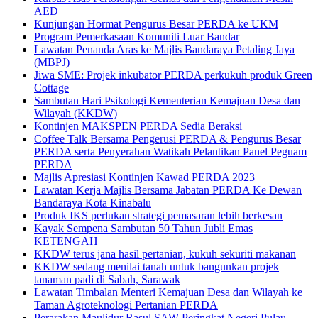
AED
Kunjungan Hormat Pengurus Besar PERDA ke UKM
Program Pemerkasaan Komuniti Luar Bandar
Lawatan Penanda Aras ke Majlis Bandaraya Petaling Jaya
(MBPJ)
Jiwa SME: Projek inkubator PERDA perkukuh produk Green
Cottage
Sambutan Hari Psikologi Kementerian Kemajuan Desa dan
Wilayah (KKDW)
Kontinjen MAKSPEN PERDA Sedia Beraksi
Coffee Talk Bersama Pengerusi PERDA & Pengurus Besar
PERDA serta Penyerahan Watikah Pelantikan Panel Peguam
PERDA
Majlis Apresiasi Kontinjen Kawad PERDA 2023
Lawatan Kerja Majlis Bersama Jabatan PERDA Ke Dewan
Bandaraya Kota Kinabalu
Produk IKS perlukan strategi pemasaran lebih berkesan
Kayak Sempena Sambutan 50 Tahun Jubli Emas
KETENGAH
KKDW terus jana hasil pertanian, kukuh sekuriti makanan
KKDW sedang menilai tanah untuk bangunkan projek
tanaman padi di Sabah, Sarawak
Lawatan Timbalan Menteri Kemajuan Desa dan Wilayah ke
Taman Agroteknologi Pertanian PERDA
Perarakan Maulidur Rasul SAW Peringkat Negeri Pulau