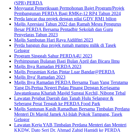
(SPR) PERDA
Mesyuarat Pemeriksaan Permohonan Bajet Program/Projek
Pembangunan PERDA Bagi RMKe-12 RP4 Tahun 2024
Perda lancar dua projek dengan nilai GDV RM1 bilion
Majlis Apresiasi Tahun 2022 dan Ramah Mesra Pengurus
Besar PERDA Bersama Pentadbir Sekolah dan Guru
Penyelaras Tahun 2023
Majlis Sambutan Hari Raya Aidilfitri 2023
Perda bangun dua projek rumah mampu milik di Tasek
Gelugor
Program Singgah Sahur PERDA4U 2023
Perhimpunan Bulanan Bagi Bulan April dan Bicara Ilmu
Majlis Ihya Ramadan PERDA 2023
Majlis Perasmian Kelas Pintar Luar Bandar@PERDA
Majlis Ihya' Ramadan 2023
Majlis Ihya Ramadan PERDA Bersama Tuan Yang Terutama
Yang Di-Pertua Negeri Pulau Pinang Dengan Kerjasama
Jawatankuasa Khariah Masjid Sungai Kechil, Nibong Tebal
Lawatan Pejabat Daerah dan Tanah Hulu Selangor &
Seberang Perai Tengah ke PERDA Food Park
Majlis Santunan Kasih Ramadhan Bersama Timbalan Perdana
Menteri Di Masjid Jamek Al-Islah Pokok Tampang, Tasek
Gelugor
Lawatan Kerja YAB Timbalan Perdana Menteri dan Menteri
KKDW, Dato Seri Dr. Ahmad Zahid Hamidi ke PERDA