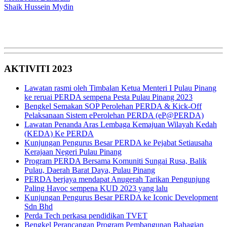
Shaik Hussein Mydin
AKTIVITI 2023
Lawatan rasmi oleh Timbalan Ketua Menteri I Pulau Pinang
ke reruai PERDA sempena Pesta Pulau Pinang 2023
Bengkel Semakan SOP Perolehan PERDA & Kick-Off
Pelaksanaan Sistem ePerolehan PERDA (eP@PERDA)
Lawatan Penanda Aras Lembaga Kemajuan Wilayah Kedah
(KEDA) Ke PERDA
Kunjungan Pengurus Besar PERDA ke Pejabat Setiausaha
Kerajaan Negeri Pulau Pinang
Program PERDA Bersama Komuniti Sungai Rusa, Balik
Pulau, Daerah Barat Daya, Pulau Pinang
PERDA berjaya mendapat Anugerah Tarikan Pengunjung
Paling Havoc sempena KUD 2023 yang lalu
Kunjungan Pengurus Besar PERDA ke Iconic Development
Sdn Bhd
Perda Tech perkasa pendidikan TVET
Bengkel Perancangan Program Pembangunan Bahagian