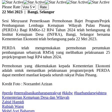
Please Rate
22 Mei 2023 | Bangi, Selangor
Sesi Mesyuarat Pemeriksaan Permohonan Bajet Program/Projek
Pembangunan Lembaga Kemajuan Wilayah Pulau Pinang
(PERDA) Bagi RMKe-12 RP4 Tahun 2024 telah berlangsung di
Institut Kemajuan Desa (INFRA), Bangi, Selangor bersama
Kementerian Ekonomi telah berlangsung pada 22 Mei 2023.
PERDA telah mengemukakan permohonan peruntukan
pembangunan sebanyak RM54j yang melibatkan pelaksanaan 25
projek/program bagi RP4 tahun 2024.
Permohonan yang dikemukakan kepada Kementerian Ekonomi
adalah untuk memastikan pelaksanaan program/projek PERDA
dapat memberi manfaat kepada seluruh rakyat Pulau Pinang.
Kredit Foto : Norzambri Azizan
#perda
#merealisasikanharapanrakyat
#kkdw
#luarbandarsejahtera
Kementerian Kemajuan Desa dan Wilayah
Zahid Hamidi
Rubiah Wang
Mohd Asri Baharum