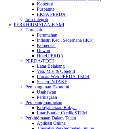
Koperasi
Puspanita
EKSA PERDA
Info Integriti
PERKHIDMATAN KAMI
Hartanah
Perumahan
Industri Kecil Sederhana (IKS)
Komersial
Dewan
Hotel PERDA
PERDA-TECH
Latar Belakang
Visi, Misi & Objektif
Laman Web PERDA-TECH
Sistem INTAKE
Pembangunan Ekonomi
Usahawan
Perniagaan
Pembangunan Insan
Kesejahteraan Rakyat
Luar Bandar Cerdik STEM
Perkhidmatan Dalam Talian
Aplikasi Online
Transaksi Perkhidmatan Online