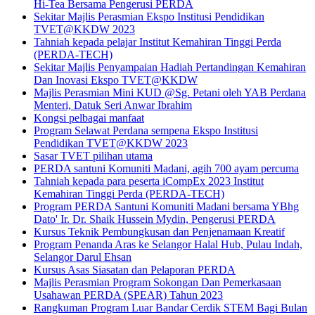
Hi-Tea Bersama Pengerusi PERDA
Sekitar Majlis Perasmian Ekspo Institusi Pendidikan
TVET@KKDW 2023
Tahniah kepada pelajar Institut Kemahiran Tinggi Perda
(PERDA-TECH)
Sekitar Majlis Penyampaian Hadiah Pertandingan Kemahiran
Dan Inovasi Ekspo TVET@KKDW
Majlis Perasmian Mini KUD @Sg. Petani oleh YAB Perdana
Menteri, Datuk Seri Anwar Ibrahim
Kongsi pelbagai manfaat
Program Selawat Perdana sempena Ekspo Institusi
Pendidikan TVET@KKDW 2023
Sasar TVET pilihan utama
PERDA santuni Komuniti Madani, agih 700 ayam percuma
Tahniah kepada para peserta iCompEx 2023 Institut
Kemahiran Tinggi Perda (PERDA-TECH)
Program PERDA Santuni Komuniti Madani bersama YBhg
Dato' Ir. Dr. Shaik Hussein Mydin, Pengerusi PERDA
Kursus Teknik Pembungkusan dan Penjenamaan Kreatif
Program Penanda Aras ke Selangor Halal Hub, Pulau Indah,
Selangor Darul Ehsan
Kursus Asas Siasatan dan Pelaporan PERDA
Majlis Perasmian Program Sokongan Dan Pemerkasaan
Usahawan PERDA (SPEAR) Tahun 2023
Rangkuman Program Luar Bandar Cerdik STEM Bagi Bulan