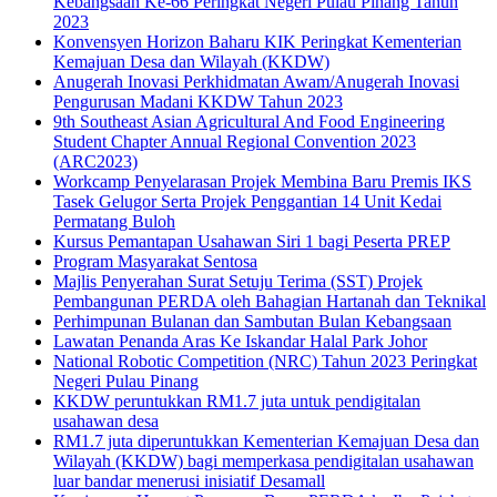
Kebangsaan Ke-66 Peringkat Negeri Pulau Pinang Tahun
2023
Konvensyen Horizon Baharu KIK Peringkat Kementerian
Kemajuan Desa dan Wilayah (KKDW)
Anugerah Inovasi Perkhidmatan Awam/Anugerah Inovasi
Pengurusan Madani KKDW Tahun 2023
9th Southeast Asian Agricultural And Food Engineering
Student Chapter Annual Regional Convention 2023
(ARC2023)
Workcamp Penyelarasan Projek Membina Baru Premis IKS
Tasek Gelugor Serta Projek Penggantian 14 Unit Kedai
Permatang Buloh
Kursus Pemantapan Usahawan Siri 1 bagi Peserta PREP
Program Masyarakat Sentosa
Majlis Penyerahan Surat Setuju Terima (SST) Projek
Pembangunan PERDA oleh Bahagian Hartanah dan Teknikal
Perhimpunan Bulanan dan Sambutan Bulan Kebangsaan
Lawatan Penanda Aras Ke Iskandar Halal Park Johor
National Robotic Competition (NRC) Tahun 2023 Peringkat
Negeri Pulau Pinang
KKDW peruntukkan RM1.7 juta untuk pendigitalan
usahawan desa
RM1.7 juta diperuntukkan Kementerian Kemajuan Desa dan
Wilayah (KKDW) bagi memperkasa pendigitalan usahawan
luar bandar menerusi inisiatif Desamall