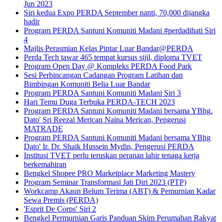
Jun 2023
Siri kedua Expo PERDA September nanti, 70,000 dijangka
hadir
Program PERDA Santuni Komuniti Madani #perdadihati Siri
4
Majlis Perasmian Kelas Pintar Luar Bandar@PERDA
Perda Tech tawar 465 tempat kursus sijil, diploma TVET
Program Open Day @ Kompleks PERDA Food Park
Sesi Perbincangan Cadangan Program Latihan dan
Bimbingan Komuniti Belia Luar Bandar
Program PERDA Santuni Komuniti Madani Siri 3
Hari Temu Duga Terbuka PERDA-TECH 2023
Program PERDA Santuni Komuniti Madani bersama YBhg.
Dato' Sri Reezal Merican Naina Merican, Pengerusi
MATRADE
Program PERDA Santuni Komuniti Madani bersama YBhg
Dato' Ir. Dr. Shaik Hussein Mydin, Pengerusi PERDA
Institusi TVET perlu teruskan peranan lahir tenaga kerja
berkemahiran
Bengkel Shopee PRO Marketplace Marketing Mastery
Program Seminar Transformasi Jati Diri 2023 (PTP)
Workcamp Akaun Belum Terima (ABT) & Pemurnian Kadar
Sewa Premis (PERDA)
'Esprit De Corps' Siri 2
Bengkel Permurnian Garis Panduan Skim Perumahan Rakyat