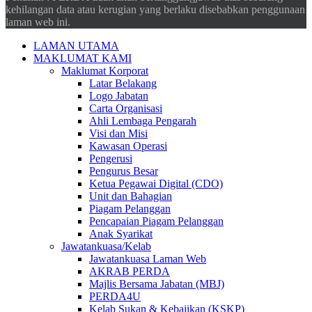
kehilangan data atau kerugian yang berlaku disebabkan penggunaan
laman web ini.
LAMAN UTAMA
MAKLUMAT KAMI
Maklumat Korporat
Latar Belakang
Logo Jabatan
Carta Organisasi
Ahli Lembaga Pengarah
Visi dan Misi
Kawasan Operasi
Pengerusi
Pengurus Besar
Ketua Pegawai Digital (CDO)
Unit dan Bahagian
Piagam Pelanggan
Pencapaian Piagam Pelanggan
Anak Syarikat
Jawatankuasa/Kelab
Jawatankuasa Laman Web
AKRAB PERDA
Majlis Bersama Jabatan (MBJ)
PERDA4U
Kelab Sukan & Kebajikan (KSKP)