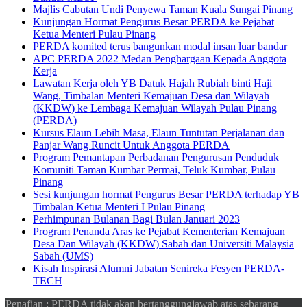
Majlis Cabutan Undi Penyewa Taman Kuala Sungai Pinang
Kunjungan Hormat Pengurus Besar PERDA ke Pejabat
Ketua Menteri Pulau Pinang
PERDA komited terus bangunkan modal insan luar bandar
APC PERDA 2022 Medan Penghargaan Kepada Anggota
Kerja
Lawatan Kerja oleh YB Datuk Hajah Rubiah binti Haji
Wang, Timbalan Menteri Kemajuan Desa dan Wilayah
(KKDW) ke Lembaga Kemajuan Wilayah Pulau Pinang
(PERDA)
Kursus Elaun Lebih Masa, Elaun Tuntutan Perjalanan dan
Panjar Wang Runcit Untuk Anggota PERDA
Program Pemantapan Perbadanan Pengurusan Penduduk
Komuniti Taman Kumbar Permai, Teluk Kumbar, Pulau
Pinang
Sesi kunjungan hormat Pengurus Besar PERDA terhadap YB
Timbalan Ketua Menteri I Pulau Pinang
Perhimpunan Bulanan Bagi Bulan Januari 2023
Program Penanda Aras ke Pejabat Kementerian Kemajuan
Desa Dan Wilayah (KKDW) Sabah dan Universiti Malaysia
Sabah (UMS)
Kisah Inspirasi Alumni Jabatan Senireka Fesyen PERDA-
TECH
Penafian : PERDA tidak akan bertanggungjawab atas sebarang