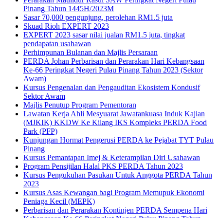
Pinang Tahun 1445H/2023M
Sasar 70,000 pengunjung, perolehan RM1.5 juta
Skuad Rioh EXPERT 2023
EXPERT 2023 sasar nilai jualan RM1.5 juta, tingkat
pendapatan usahawan
Perhimpunan Bulanan dan Majlis Persaraan
PERDA Johan Perbarisan dan Perarakan Hari Kebangsaan
Ke-66 Peringkat Negeri Pulau Pinang Tahun 2023 (Sektor
Awam)
Kursus Pengenalan dan Pengauditan Ekosistem Kondusif
Sektor Awam
Majlis Penutup Program Pementoran
Lawatan Kerja Ahli Mesyuarat Jawatankuasa Induk Kajian
(MJKIK) KKDW Ke Kilang IKS Kompleks PERDA Food
Park (PFP)
Kunjungan Hormat Pengerusi PERDA ke Pejabat TYT Pulau
Pinang
Kursus Pemantapan Imej & Keterampilan Diri Usahawan
Program Pensijilan Halal PKS PERDA Tahun 2023
Kursus Pengukuhan Pasukan Untuk Anggota PERDA Tahun
2023
Kursus Asas Kewangan bagi Program Memupuk Ekonomi
Peniaga Kecil (MEPK)
Perbarisan dan Perarakan Kontinjen PERDA Sempena Hari