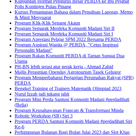
Kunjungan Hormat Pengurus Besar PERDA ke Ibu Pejabat
Polis Kontinjen Pulau Pinang
Kursus Pemantapan Bahasa dalam Penulisan Laporan, Memo
& Minit Mesyuarat
Program Klik-Klik Senang Akaun
Program Semarak Merdeka Komuniti Madani Siri II
Program Semarak Merdeka Komuniti Madani Siri I
Program Apresiasi Pelajar SPM 2022 Bersama PERDA
Program Aspirasi Wanita @ PERDA, "Cetus Inspirasi
Personaliti Madani"
Program Rakan Komuniti PERDA di Taman Sungai Dua
Utama
PH-BN lebih serasi atur gerak kerja - Ahmad Zahid
Majlis Perasmian Openday Agrotourism Tasek Gelugor
Program Memperbaharui Perjanjian Perumahan Rakyat (SPR)
PERDA
Bengkel Training of Trainers Matematik Olimpiad 2023
Nurul Izzah jadi tukang jahit
Program Mini Perda Santuni Komuniti Madani #perdadihati
(Belia)
Program Keusahawanan Francais & Transformasi Minda
Robotic Workshop (SR) Siri 3
Program PERDA Santuni Komuniti Madani #perdadihati Siri
Ke-6
Perhimpunan Bulanan Bagi Bulan Julai 2023 dan Slot Khas