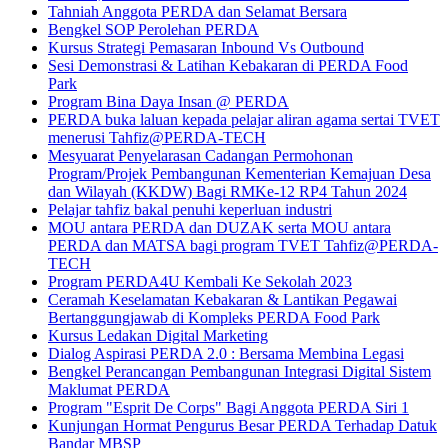
Tahniah Anggota PERDA dan Selamat Bersara
Bengkel SOP Perolehan PERDA
Kursus Strategi Pemasaran Inbound Vs Outbound
Sesi Demonstrasi & Latihan Kebakaran di PERDA Food
Park
Program Bina Daya Insan @ PERDA
PERDA buka laluan kepada pelajar aliran agama sertai TVET
menerusi Tahfiz@PERDA-TECH
Mesyuarat Penyelarasan Cadangan Permohonan
Program/Projek Pembangunan Kementerian Kemajuan Desa
dan Wilayah (KKDW) Bagi RMKe-12 RP4 Tahun 2024
Pelajar tahfiz bakal penuhi keperluan industri
MOU antara PERDA dan DUZAK serta MOU antara
PERDA dan MATSA bagi program TVET Tahfiz@PERDA-
TECH
Program PERDA4U Kembali Ke Sekolah 2023
Ceramah Keselamatan Kebakaran & Lantikan Pegawai
Bertanggungjawab di Kompleks PERDA Food Park
Kursus Ledakan Digital Marketing
Dialog Aspirasi PERDA 2.0 : Bersama Membina Legasi
Bengkel Perancangan Pembangunan Integrasi Digital Sistem
Maklumat PERDA
Program "Esprit De Corps" Bagi Anggota PERDA Siri 1
Kunjungan Hormat Pengurus Besar PERDA Terhadap Datuk
Bandar MBSP