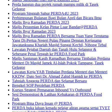
Perda bangun dua projek rumah mampu milik di Tasek
Gelugor
Program Singgah Sahur PERDA4U 2023
Perhimpunan Bulanan Bagi Bulan April dan Bicara Ilmu
Majlis Ihya Ramadan PERDA 2023
Majlis Perasmian Kelas Pintar Luar Bandar@PERDA
Majlis Ihya' Ramadan 2023
Majlis Ihya Ramadan PERDA Bersama Tuan Yang Terutama
Yang Di-Pertua Negeri Pulau Pinang Dengan Kerjasama
Jawatankuasa Khariah Masjid Sungai Kechil, Nibong Tebal
Lawatan Pejabat Daerah dan Tanah Hulu Selangor &
Seberang Perai Tengah ke PERDA Food Park
Majlis Santunan Kasih Ramadhan Bersama Timbalan Perdana
Menteri Di Masjid Jamek Al-Islah Pokok Tampang, Tasek
Gelugor
Lawatan Kerja YAB Timbalan Perdana Menteri dan Menteri
KKDW, Dato Seri Dr. Ahmad Zahid Hamidi ke PERDA
Tahniah Anggota PERDA dan Selamat Bersara
Bengkel SOP Perolehan PERDA
Kursus Strategi Pemasaran Inbound Vs Outbound
Sesi Demonstrasi & Latihan Kebakaran di PERDA Food
Park
Program Bina Daya Insan @ PERDA
PERDA buka laluan kepada pelajar aliran agama sertai TVET