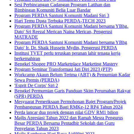
Sesi Perbincangan Cadangan Program Latihan dan
Bimbingan Komuniti Belia Luar Bandar
Program PERDA Santuni Komuniti Madani Siri 3
Hari Temu Duga Terbuka PERDA-TECH 2023
Program PERDA Santuni Komuniti Madani bersama YBhg.
Dato' Sri Reezal Merican Naina Merican, Pengerusi
MATRADE
Program PERDA Santuni Komuniti Madani bersama YBhg
Dato' Ir. Dr. Shaik Hussein Mydin, Pengerusi PERDA
Institusi TVET perlu teruskan peranan lahir tenaga kerja
berkemahiran
Bengkel Shopee PRO Marketplace Marketing Mastery
Program Seminar Transformasi Jati Diri 2023 (PTP)
Workcamp Akaun Belum Terima (ABT) & Pemurnian Kadar
Sewa Premis (PERDA)
'Esprit De Corps' Siri 2
Bengkel Permurnian Garis Panduan Skim Perumahan Rakyat
(SPR) PERDA
Mesyuarat Pemeriksaan Permohonan Bajet Program/Projek
Pembangunan PERDA Bagi RMKe-12 RP4 Tahun 2024
Perda lancar dua projek dengan nilai GDV RM1 bilion
Majlis Apresiasi Tahun 2022 dan Ramah Mesra Pengurus
Besar PERDA Bersama Pentadbir Sekolah dan Guru
Penyelaras Tahun 2023
Majlis Sambutan Hari Raya Aidilfitri 2023