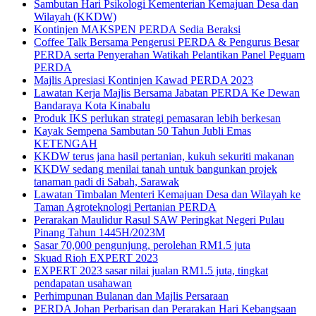
Sambutan Hari Psikologi Kementerian Kemajuan Desa dan
Wilayah (KKDW)
Kontinjen MAKSPEN PERDA Sedia Beraksi
Coffee Talk Bersama Pengerusi PERDA & Pengurus Besar
PERDA serta Penyerahan Watikah Pelantikan Panel Peguam
PERDA
Majlis Apresiasi Kontinjen Kawad PERDA 2023
Lawatan Kerja Majlis Bersama Jabatan PERDA Ke Dewan
Bandaraya Kota Kinabalu
Produk IKS perlukan strategi pemasaran lebih berkesan
Kayak Sempena Sambutan 50 Tahun Jubli Emas
KETENGAH
KKDW terus jana hasil pertanian, kukuh sekuriti makanan
KKDW sedang menilai tanah untuk bangunkan projek
tanaman padi di Sabah, Sarawak
Lawatan Timbalan Menteri Kemajuan Desa dan Wilayah ke
Taman Agroteknologi Pertanian PERDA
Perarakan Maulidur Rasul SAW Peringkat Negeri Pulau
Pinang Tahun 1445H/2023M
Sasar 70,000 pengunjung, perolehan RM1.5 juta
Skuad Rioh EXPERT 2023
EXPERT 2023 sasar nilai jualan RM1.5 juta, tingkat
pendapatan usahawan
Perhimpunan Bulanan dan Majlis Persaraan
PERDA Johan Perbarisan dan Perarakan Hari Kebangsaan