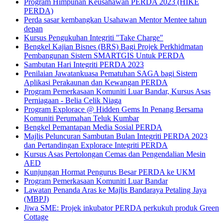
Program Himpunan Keusahawan PERDA 2023 (HIKE
PERDA)
Perda sasar kembangkan Usahawan Mentor Mentee tahun
depan
Kursus Pengukuhan Integriti "Take Charge"
Bengkel Kajian Bisnes (BRS) Bagi Projek Perkhidmatan
Pembangunan Sistem SMARTGIS Untuk PERDA
Sambutan Hari Integriti PERDA 2023
Penilaian Jawatankuasa Pematuhan SAGA bagi Sistem
Aplikasi Perakaunan dan Kewangan PERDA
Program Pemerkasaan Komuniti Luar Bandar, Kursus Asas
Perniagaan - Belia Celik Niaga
Program Explorace @ Hidden Gems In Penang Bersama
Komuniti Perumahan Teluk Kumbar
Bengkel Pemantapan Media Sosial PERDA
Majlis Peluncuran Sambutan Bulan Integriti PERDA 2023
dan Pertandingan Explorace Integriti PERDA
Kursus Asas Pertolongan Cemas dan Pengendalian Mesin
AED
Kunjungan Hormat Pengurus Besar PERDA ke UKM
Program Pemerkasaan Komuniti Luar Bandar
Lawatan Penanda Aras ke Majlis Bandaraya Petaling Jaya
(MBPJ)
Jiwa SME: Projek inkubator PERDA perkukuh produk Green
Cottage