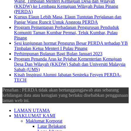
Wang, Timbalan Menteri Kemajuan Desa dan Wilayah
(KKDW) ke Lembaga Kemajuan Wilayah Pulau Pinang
(PERDA)
Kursus Elaun Lebih Masa, Elaun Tuntutan Perjalanan dan
Panjar Wang Runcit Untuk Anggota PERDA
Program Pemantapan Perbadanan Pengurusan Penduduk
Komuniti Taman Kumbar Permai, Teluk Kumbar, Pulau
Pinang
Sesi kunjungan hormat Pengurus Besar PERDA terhadap YB
Timbalan Ketua Menteri I Pulau Pinang
Perhimpunan Bulanan Bagi Bulan Januari 2023
Program Penanda Aras ke Pejabat Kementerian Kemajuan
Desa Dan Wilayah (KKDW) Sabah dan Universiti Malaysia
Sabah (UMS)
Kisah Inspirasi Alumni Jabatan Senireka Fesyen PERDA-
TECH
Penafian : PERDA tidak akan bertanggungjawab atas sebarang
kehilangan data atau kerugian yang berlaku disebabkan penggunaan
laman web ini.
LAMAN UTAMA
MAKLUMAT KAMI
Maklumat Korporat
Latar Belakang