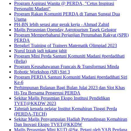
Program Aspirasi Wanita @ PERDA, "Cetus Inspirasi
Personaliti Madani"
Program Rakan Komuniti PERDA di Taman Sungai Dua
Utama
PH-BN lebih serasi atur gerak kerja - Ahmad Zahid
Majlis Perasmian Openday Agrotourism Tasek Gelugor
Program Memperbaharui Perjanjian Perumahan Rakyat (SPR)
PERDA
Bengkel Training of Trainers Matematik Olimpiad 2023
Nurul Izzah jadi tukang jahit
Program Mini Perda Santuni Komuniti Madani #perdadihati
(Belia)
Program Keusahawanan Francais & Transformasi Minda
Robotic Workshop (SR) Siri 3
Program PERDA Santuni Komuniti Madani #perdadihati Siri
Ke-6
Perhimpunan Bulanan Bagi Bulan Julai 2023 dan Slot Khas
Hi-Tea Bersama Pengerusi PERDA
Sekitar Majlis Perasmian Ekspo Institusi Pendidikan
TVET@KKDW 2023
Tahniah kepada pelajar Institut Kemahiran Tinggi Perda
(PERDA-TECH)
Sekitar Majlis Penyampaian Hadiah Pertandingan Kemahiran
Dan Inovasi Ekspo TVET@KKDW
Majlis Perasmian Mini KUD @Sg. Petani oleh YAB Perdana