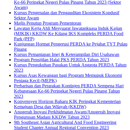
Ke-66 Peringkat Negeri Pulau Pinang Tahun 2023 (Sektor
Awam)
Kursus Pengenalan dan Pengauditan Ekosistem Kondusif
Sektor Awam
Majlis Penutup Program Pementoran
Lawatan Kerja Ahli Mesyuarat Jawatankuasa Induk Kajian
(MJKIK) KKDW Ke Kilang IKS Kompleks PERDA Food
Park (PFP)
Kunjungan Hormat Pengerusi PERDA ke Pejabat TYT Pulau
Pinang
Kursus Pemantapan Imej & Keterampilan Diri Usahawan
Program Pensijilan Halal PKS PERDA Tahun 2023
Kursus Pengukuhan Pasukan Untuk Anggota PERDA Tahun
2023
Kursus Asas Kewangan bagi Program Memupuk Ekonomi
Peniaga Kecil (MEPK)
Perbarisan dan Perarakan Kontinjen PERDA Sempena Hari
Kebangsaan Ke-66 Peringkat Negeri Pulau Pinang Tahun
2023
Konvensyen Horizon Baharu KIK Peringkat Kementerian
Kemajuan Desa dan Wilayah (KKDW)
Anugerah Inovasi Perkhidmatan Awam/Anugerah Inovasi
Pengurusan Madani KKDW Tahun 2023
9th Southeast Asian Agricultural And Food Engineering
Student Chapter Annual Regional Convention 2023