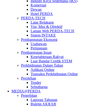
Industri Kecil Sederhana (IKS)
Komersial
Dewan
Hotel PERDA
PERDA-TECH
Latar Belakang
Visi, Misi & Objektif
Laman Web PERDA-TECH
Sistem INTAKE
Pembangunan Ekonomi
Usahawan
Perniagaan
Pembangunan Insan
Kesejahteraan Rakyat
Luar Bandar Cerdik STEM
Perkhidmatan Dalam Talian
Aplikasi Online
Transaksi Perkhidmatan Online
Perolehan
Tender
Sebutharga
MEDIA@PERDA
Penerbitan
Laporan Tahunan
Buletin AKRAB