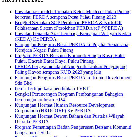
Lawatan rasmi oleh Timbalan Ketua Menteri I Pulau Pinang
ke reruai PERDA sempena Pesta Pulau Pinang 2023
Bengkel Semakan SOP Perolehan PERDA & Kick-Off
Pelaksanaan Sistem ePerolehan PERDA (eP@PERDA)
Lawatan Penanda Aras Lembaga Kemajuan Wilayah Kedah
(KEDA) Ke PERDA
Kunjungan Pengurus Besar PERDA ke Pejabat Setiausaha
Kerajaan Negeri Pulau Pinang
Program PERDA Bersama Komuniti Sungai Rusa, Balik
Pulau, Daerah Barat Daya, Pulau Pinang
PERDA berjaya mendapat Anugerah Tarikan Pengunjung
Paling Havoc sempena KUD 2023 yang lalu
Kunjungan Pengurus Besar PERDA ke Iconic Development
Sdn Bhd
Perda Tech perkasa pendidikan TVET
Bengkel Perancangan Program Pembangunan Bahagian
Pembangunan Insan 2024
Kunjungan Hormat Human Resource Development
Corporation (HRDCORP) Ke PERDA
Kunjungan Hormat Dewan Bahasa dan Pustaka Wilayah
Utara ke PERDA
Program Pemantapan Badan Pengurusan Bersama Komuniti
Pangsapuri TSDU