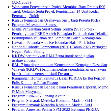
(ARC2023)
Workcamp Penyelarasan Projek Membina Baru Premis IKS
Tasek Gelugor Serta Projek Penggantian 14 Unit Kedai
Permatang Buloh
Kursus Pemantapan Usahawan Siri 1 bagi Peserta PREP
Program Masyarakat Sentosa
Majlis Penyerahan Surat Setuju Terima (SST) Projek
Pembangunan PERDA oleh Bahagian Hartanah dan Teknikal
Perhimpunan Bulanan dan Sambutan Bulan Kebangsaan
Lawatan Penanda Aras Ke Iskandar Halal Park Johor
National Robotic Competition (NRC) Tahun 2023 Peringkat
Negeri Pulau Pinang
KKDW peruntukkan RM1.7 juta untuk pendigitalan
usahawan desa
RM1.7 juta diperuntukkan Kementerian Kemajuan Desa dan
Wilayah (KKDW) bagi memperkasa pendigitalan usahawan
luar bandar menerusi inisiatif Desamall
Kunjungan Hormat Pengurus Besar PERDA ke Ibu Pejabat
Polis Kontinjen Pulau Pinang
Kursus Pemantapan Bahasa dalam Penulisan Laporan, Memo
& Minit Mesyuarat
Program Klik-Klik Senang Akaun
Program Semarak Merdeka Komuniti Madani Siri II
Program Semarak Merdeka Komuniti Madani Siri I
Program Apresiasi Pelajar SPM 2022 Bersama PERDA