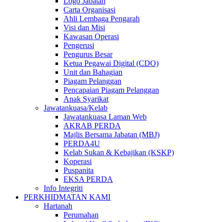
Logo Jabatan
Carta Organisasi
Ahli Lembaga Pengarah
Visi dan Misi
Kawasan Operasi
Pengerusi
Pengurus Besar
Ketua Pegawai Digital (CDO)
Unit dan Bahagian
Piagam Pelanggan
Pencapaian Piagam Pelanggan
Anak Syarikat
Jawatankuasa/Kelab
Jawatankuasa Laman Web
AKRAB PERDA
Majlis Bersama Jabatan (MBJ)
PERDA4U
Kelab Sukan & Kebajikan (KSKP)
Koperasi
Puspanita
EKSA PERDA
Info Integriti
PERKHIDMATAN KAMI
Hartanah
Perumahan