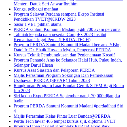
Menteri, Datuk Seri Anwar Ibrahim
Kongsi pelbagai manfaat
Program Selawat Perdana sempena Ekspo Institusi
Pendidikan TVET@KKDW 2023
Sasar TVET pilihan utama
PERDA santuni Komuniti Madani, agih 700 ayam percuma
Tahniah kepada para peserta iCompEx 2023 Institut
Kemahiran Tinggi Perda (PERDA-TECH)
Program PERDA Santuni Komuniti Madani bersama YBhg
Dato' Ir. Dr. Shaik Hussein Mydin, Pengerusi PERDA
Kursus Teknik Pembungkusan dan Penjenamaan Kreatif
Program Penanda Aras ke Selangor Halal Hub, Pulau Indah,
Selangor Darul Ehsan
Kursus Asas Siasatan dan Pelaporan PERDA
Majlis Perasmian Program Sokongan Dan Pemerkasaan
Usahawan PERDA (SPEAR) Tahun 2023
Rangkuman Program Luar Bandar Cerdik STEM Bagi Bulan
Jun 2023
Siri kedua Expo PERDA September nanti, 70,000 dijangka
hadir
Program PERDA Santuni Komuniti Madani #perdadihati Siri
4
Majlis Perasmian Kelas Pintar Luar Bandar@PERDA
Perda Tech tawar 465 tempat kursus sijil, diploma TVET
Program Open Day @ Kompleks PERDA Food Park