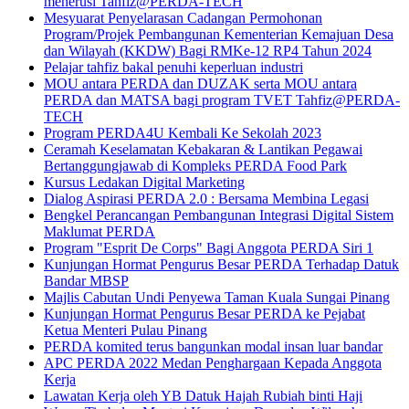
menerusi Tahfiz@PERDA-TECH
Mesyuarat Penyelarasan Cadangan Permohonan
Program/Projek Pembangunan Kementerian Kemajuan Desa
dan Wilayah (KKDW) Bagi RMKe-12 RP4 Tahun 2024
Pelajar tahfiz bakal penuhi keperluan industri
MOU antara PERDA dan DUZAK serta MOU antara
PERDA dan MATSA bagi program TVET Tahfiz@PERDA-
TECH
Program PERDA4U Kembali Ke Sekolah 2023
Ceramah Keselamatan Kebakaran & Lantikan Pegawai
Bertanggungjawab di Kompleks PERDA Food Park
Kursus Ledakan Digital Marketing
Dialog Aspirasi PERDA 2.0 : Bersama Membina Legasi
Bengkel Perancangan Pembangunan Integrasi Digital Sistem
Maklumat PERDA
Program "Esprit De Corps" Bagi Anggota PERDA Siri 1
Kunjungan Hormat Pengurus Besar PERDA Terhadap Datuk
Bandar MBSP
Majlis Cabutan Undi Penyewa Taman Kuala Sungai Pinang
Kunjungan Hormat Pengurus Besar PERDA ke Pejabat
Ketua Menteri Pulau Pinang
PERDA komited terus bangunkan modal insan luar bandar
APC PERDA 2022 Medan Penghargaan Kepada Anggota
Kerja
Lawatan Kerja oleh YB Datuk Hajah Rubiah binti Haji