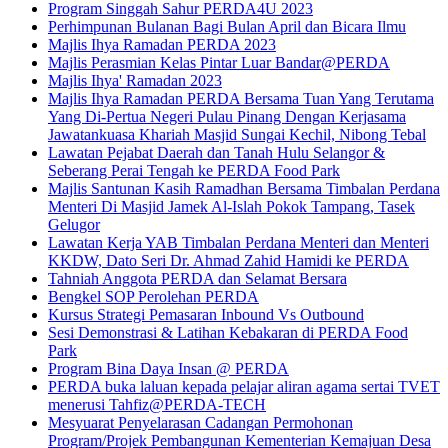
Program Singgah Sahur PERDA4U 2023
Perhimpunan Bulanan Bagi Bulan April dan Bicara Ilmu
Majlis Ihya Ramadan PERDA 2023
Majlis Perasmian Kelas Pintar Luar Bandar@PERDA
Majlis Ihya' Ramadan 2023
Majlis Ihya Ramadan PERDA Bersama Tuan Yang Terutama
Yang Di-Pertua Negeri Pulau Pinang Dengan Kerjasama
Jawatankuasa Khariah Masjid Sungai Kechil, Nibong Tebal
Lawatan Pejabat Daerah dan Tanah Hulu Selangor &
Seberang Perai Tengah ke PERDA Food Park
Majlis Santunan Kasih Ramadhan Bersama Timbalan Perdana
Menteri Di Masjid Jamek Al-Islah Pokok Tampang, Tasek
Gelugor
Lawatan Kerja YAB Timbalan Perdana Menteri dan Menteri
KKDW, Dato Seri Dr. Ahmad Zahid Hamidi ke PERDA
Tahniah Anggota PERDA dan Selamat Bersara
Bengkel SOP Perolehan PERDA
Kursus Strategi Pemasaran Inbound Vs Outbound
Sesi Demonstrasi & Latihan Kebakaran di PERDA Food
Park
Program Bina Daya Insan @ PERDA
PERDA buka laluan kepada pelajar aliran agama sertai TVET
menerusi Tahfiz@PERDA-TECH
Mesyuarat Penyelarasan Cadangan Permohonan
Program/Projek Pembangunan Kementerian Kemajuan Desa