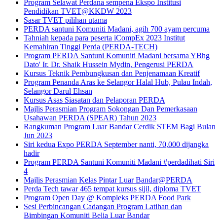
Program Selawat Perdana sempena Ekspo Institusi
Pendidikan TVET@KKDW 2023
Sasar TVET pilihan utama
PERDA santuni Komuniti Madani, agih 700 ayam percuma
Tahniah kepada para peserta iCompEx 2023 Institut
Kemahiran Tinggi Perda (PERDA-TECH)
Program PERDA Santuni Komuniti Madani bersama YBhg
Dato' Ir. Dr. Shaik Hussein Mydin, Pengerusi PERDA
Kursus Teknik Pembungkusan dan Penjenamaan Kreatif
Program Penanda Aras ke Selangor Halal Hub, Pulau Indah,
Selangor Darul Ehsan
Kursus Asas Siasatan dan Pelaporan PERDA
Majlis Perasmian Program Sokongan Dan Pemerkasaan
Usahawan PERDA (SPEAR) Tahun 2023
Rangkuman Program Luar Bandar Cerdik STEM Bagi Bulan
Jun 2023
Siri kedua Expo PERDA September nanti, 70,000 dijangka
hadir
Program PERDA Santuni Komuniti Madani #perdadihati Siri
4
Majlis Perasmian Kelas Pintar Luar Bandar@PERDA
Perda Tech tawar 465 tempat kursus sijil, diploma TVET
Program Open Day @ Kompleks PERDA Food Park
Sesi Perbincangan Cadangan Program Latihan dan
Bimbingan Komuniti Belia Luar Bandar