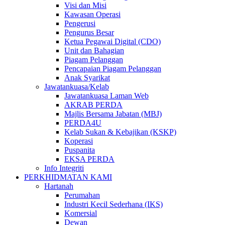
Visi dan Misi
Kawasan Operasi
Pengerusi
Pengurus Besar
Ketua Pegawai Digital (CDO)
Unit dan Bahagian
Piagam Pelanggan
Pencapaian Piagam Pelanggan
Anak Syarikat
Jawatankuasa/Kelab
Jawatankuasa Laman Web
AKRAB PERDA
Majlis Bersama Jabatan (MBJ)
PERDA4U
Kelab Sukan & Kebajikan (KSKP)
Koperasi
Puspanita
EKSA PERDA
Info Integriti
PERKHIDMATAN KAMI
Hartanah
Perumahan
Industri Kecil Sederhana (IKS)
Komersial
Dewan