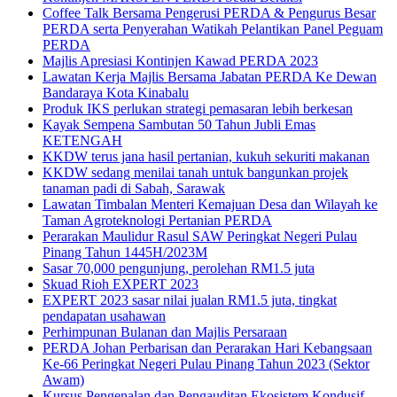
Coffee Talk Bersama Pengerusi PERDA & Pengurus Besar
PERDA serta Penyerahan Watikah Pelantikan Panel Peguam
PERDA
Majlis Apresiasi Kontinjen Kawad PERDA 2023
Lawatan Kerja Majlis Bersama Jabatan PERDA Ke Dewan
Bandaraya Kota Kinabalu
Produk IKS perlukan strategi pemasaran lebih berkesan
Kayak Sempena Sambutan 50 Tahun Jubli Emas
KETENGAH
KKDW terus jana hasil pertanian, kukuh sekuriti makanan
KKDW sedang menilai tanah untuk bangunkan projek
tanaman padi di Sabah, Sarawak
Lawatan Timbalan Menteri Kemajuan Desa dan Wilayah ke
Taman Agroteknologi Pertanian PERDA
Perarakan Maulidur Rasul SAW Peringkat Negeri Pulau
Pinang Tahun 1445H/2023M
Sasar 70,000 pengunjung, perolehan RM1.5 juta
Skuad Rioh EXPERT 2023
EXPERT 2023 sasar nilai jualan RM1.5 juta, tingkat
pendapatan usahawan
Perhimpunan Bulanan dan Majlis Persaraan
PERDA Johan Perbarisan dan Perarakan Hari Kebangsaan
Ke-66 Peringkat Negeri Pulau Pinang Tahun 2023 (Sektor
Awam)
Kursus Pengenalan dan Pengauditan Ekosistem Kondusif