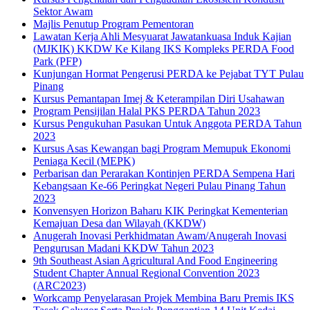
Sektor Awam
Majlis Penutup Program Pementoran
Lawatan Kerja Ahli Mesyuarat Jawatankuasa Induk Kajian
(MJKIK) KKDW Ke Kilang IKS Kompleks PERDA Food
Park (PFP)
Kunjungan Hormat Pengerusi PERDA ke Pejabat TYT Pulau
Pinang
Kursus Pemantapan Imej & Keterampilan Diri Usahawan
Program Pensijilan Halal PKS PERDA Tahun 2023
Kursus Pengukuhan Pasukan Untuk Anggota PERDA Tahun
2023
Kursus Asas Kewangan bagi Program Memupuk Ekonomi
Peniaga Kecil (MEPK)
Perbarisan dan Perarakan Kontinjen PERDA Sempena Hari
Kebangsaan Ke-66 Peringkat Negeri Pulau Pinang Tahun
2023
Konvensyen Horizon Baharu KIK Peringkat Kementerian
Kemajuan Desa dan Wilayah (KKDW)
Anugerah Inovasi Perkhidmatan Awam/Anugerah Inovasi
Pengurusan Madani KKDW Tahun 2023
9th Southeast Asian Agricultural And Food Engineering
Student Chapter Annual Regional Convention 2023
(ARC2023)
Workcamp Penyelarasan Projek Membina Baru Premis IKS