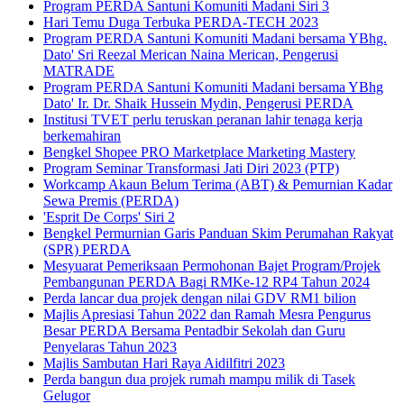
Program PERDA Santuni Komuniti Madani Siri 3
Hari Temu Duga Terbuka PERDA-TECH 2023
Program PERDA Santuni Komuniti Madani bersama YBhg.
Dato' Sri Reezal Merican Naina Merican, Pengerusi
MATRADE
Program PERDA Santuni Komuniti Madani bersama YBhg
Dato' Ir. Dr. Shaik Hussein Mydin, Pengerusi PERDA
Institusi TVET perlu teruskan peranan lahir tenaga kerja
berkemahiran
Bengkel Shopee PRO Marketplace Marketing Mastery
Program Seminar Transformasi Jati Diri 2023 (PTP)
Workcamp Akaun Belum Terima (ABT) & Pemurnian Kadar
Sewa Premis (PERDA)
'Esprit De Corps' Siri 2
Bengkel Permurnian Garis Panduan Skim Perumahan Rakyat
(SPR) PERDA
Mesyuarat Pemeriksaan Permohonan Bajet Program/Projek
Pembangunan PERDA Bagi RMKe-12 RP4 Tahun 2024
Perda lancar dua projek dengan nilai GDV RM1 bilion
Majlis Apresiasi Tahun 2022 dan Ramah Mesra Pengurus
Besar PERDA Bersama Pentadbir Sekolah dan Guru
Penyelaras Tahun 2023
Majlis Sambutan Hari Raya Aidilfitri 2023
Perda bangun dua projek rumah mampu milik di Tasek
Gelugor