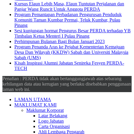
Kursus Elaun Lebih Masa, Elaun Tuntutan Perjalanan dan
Panjar Wang Runcit Untuk Anggota PERDA
Program Pemantapan Perbadanan Pengurusan Penduduk
Komuniti Taman Kumbar Permai, Teluk Kumbar, Pulau
Pinang
Sesi kunjungan hormat Pengurus Besar PERDA terhadap YB
Timbalan Ketua Menteri I Pulau Pinang
Perhimpunan Bulanan Bagi Bulan Januari 2023
Program Penanda Aras ke Pejabat Kementerian Kemajuan
Desa Dan Wilayah (KKDW) Sabah dan Universiti Malaysia
Sabah (UMS)
Kisah Inspirasi Alumni Jabatan Senireka Fesyen PERDA-
TECH
Penafian : PERDA tidak akan bertanggungjawab atas sebarang
kehilangan data atau kerugian yang berlaku disebabkan penggunaan
laman web ini.
LAMAN UTAMA
MAKLUMAT KAMI
Maklumat Korporat
Latar Belakang
Logo Jabatan
Carta Organisasi
Ahli Lembaga Pengarah