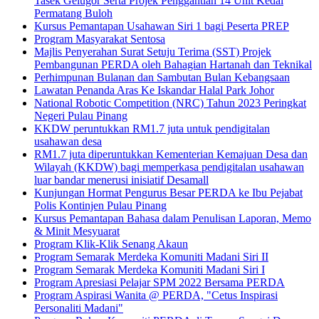
Tasek Gelugor Serta Projek Penggantian 14 Unit Kedai
Permatang Buloh
Kursus Pemantapan Usahawan Siri 1 bagi Peserta PREP
Program Masyarakat Sentosa
Majlis Penyerahan Surat Setuju Terima (SST) Projek
Pembangunan PERDA oleh Bahagian Hartanah dan Teknikal
Perhimpunan Bulanan dan Sambutan Bulan Kebangsaan
Lawatan Penanda Aras Ke Iskandar Halal Park Johor
National Robotic Competition (NRC) Tahun 2023 Peringkat
Negeri Pulau Pinang
KKDW peruntukkan RM1.7 juta untuk pendigitalan
usahawan desa
RM1.7 juta diperuntukkan Kementerian Kemajuan Desa dan
Wilayah (KKDW) bagi memperkasa pendigitalan usahawan
luar bandar menerusi inisiatif Desamall
Kunjungan Hormat Pengurus Besar PERDA ke Ibu Pejabat
Polis Kontinjen Pulau Pinang
Kursus Pemantapan Bahasa dalam Penulisan Laporan, Memo
& Minit Mesyuarat
Program Klik-Klik Senang Akaun
Program Semarak Merdeka Komuniti Madani Siri II
Program Semarak Merdeka Komuniti Madani Siri I
Program Apresiasi Pelajar SPM 2022 Bersama PERDA
Program Aspirasi Wanita @ PERDA, "Cetus Inspirasi
Personaliti Madani"