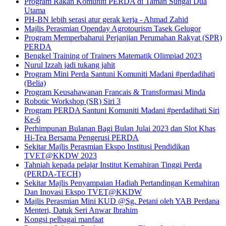
Program Rakan Komuniti PERDA di Taman Sungai Dua
Utama
PH-BN lebih serasi atur gerak kerja - Ahmad Zahid
Majlis Perasmian Openday Agrotourism Tasek Gelugor
Program Memperbaharui Perjanjian Perumahan Rakyat (SPR)
PERDA
Bengkel Training of Trainers Matematik Olimpiad 2023
Nurul Izzah jadi tukang jahit
Program Mini Perda Santuni Komuniti Madani #perdadihati
(Belia)
Program Keusahawanan Francais & Transformasi Minda
Robotic Workshop (SR) Siri 3
Program PERDA Santuni Komuniti Madani #perdadihati Siri
Ke-6
Perhimpunan Bulanan Bagi Bulan Julai 2023 dan Slot Khas
Hi-Tea Bersama Pengerusi PERDA
Sekitar Majlis Perasmian Ekspo Institusi Pendidikan
TVET@KKDW 2023
Tahniah kepada pelajar Institut Kemahiran Tinggi Perda
(PERDA-TECH)
Sekitar Majlis Penyampaian Hadiah Pertandingan Kemahiran
Dan Inovasi Ekspo TVET@KKDW
Majlis Perasmian Mini KUD @Sg. Petani oleh YAB Perdana
Menteri, Datuk Seri Anwar Ibrahim
Kongsi pelbagai manfaat