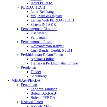
Hotel PERDA
PERDA-TECH
Latar Belakang
Visi, Misi & Objektif
Laman Web PERDA-TECH
Sistem INTAKE
Pembangunan Ekonomi
Usahawan
Perniagaan
Pembangunan Insan
Kesejahteraan Rakyat
Luar Bandar Cerdik STEM
Perkhidmatan Dalam Talian
Aplikasi Online
Transaksi Perkhidmatan Online
Perolehan
Tender
Sebutharga
MEDIA@PERDA
Penerbitan
Laporan Tahunan
Buletin AKRAB
Buletin PERDA
Koleksi Galeri
Aktiviti 2025