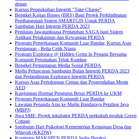
depan
Kursus Pengukuhan Integriti "Take Charge"
Bengkel Kajian Bisnes (BRS) Bagi Projek Perkhidmatan
Pembangunan Sistem SMARTGIS Untuk PERDA
Sambutan Hari Integriti PERDA 2023
Penilaian Jawatankuasa Pematuhan SAGA bagi Sistem
Aplikasi Perakaunan dan Kewangan PERDA
Program Pemerkasaan Komuniti Luar Bandar, Kursus Asas
Perniagaan - Belia Celik Niaga
Program Explorace @ Hidden Gems In Penang Bersama
Komuniti Perumahan Teluk Kumbar
Bengkel Pemantapan Media Sosial PERDA
Majlis Peluncuran Sambutan Bulan Integriti PERDA 2023
dan Pertandingan Explorace Integriti PERDA
Kursus Asas Pertolongan Cemas dan Pengendalian Mesin
AED
Kunjungan Hormat Pengurus Besar PERDA ke UKM
Program Pemerkasaan Komuniti Luar Bandar
Lawatan Penanda Aras ke Majlis Bandaraya Petaling Jaya
(MBPJ)
Jiwa SME: Projek inkubator PERDA perkukuh produk Green
Cottage
Sambutan Hari Psikologi Kementerian Kemajuan Desa dan
Wilayah (KKDW)
Kontinjen MAKSPEN PERDA Sedia Beraksi