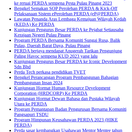
ke reruai PERDA sempena Pesta Pulau Pinang 2023
Bengkel Semakan SOP Perolehan PERDA & Kick-Off
Pelaksanaan Sistem ePerolehan PERDA (eP@PERDA)
Lawatan Penanda Aras Lembaga Kemajuan Wilayah Kedah
(KEDA) Ke PERDA
Kunjungan Pengurus Besar PERDA ke Pejabat Setiausaha
Kerajaan Negeri Pulau Pinang
Program PERDA Bersama Komuniti Sungai Rusa, Balik
Pulau, Daerah Barat Daya, Pulau Pinang
PERDA berjaya mendapat Anugerah Tarikan Pengunjung
Paling Havoc sempena KUD 2023 yang lalu
Kunjungan Pengurus Besar PERDA ke Iconic Development
Sdn Bhd
Perda Tech perkasa pendidikan TVET
Bengkel Perancangan Program Pembangunan Bahagian
Pembangunan Insan 2024
Kunjungan Hormat Human Resource Development
Corporation (HRDCORP) Ke PERDA
Kunjungan Hormat Dewan Bahasa dan Pustaka Wilayah
Utara ke PERDA
Program Pemantapan Badan Pengurusan Bersama Komuniti
Pangsapuri TSDU
Program Himpunan Keusahawan PERDA 2023 (HIKE
PERDA)
Perda sasar kembangkan Usahawan Mentor Mentee tahun