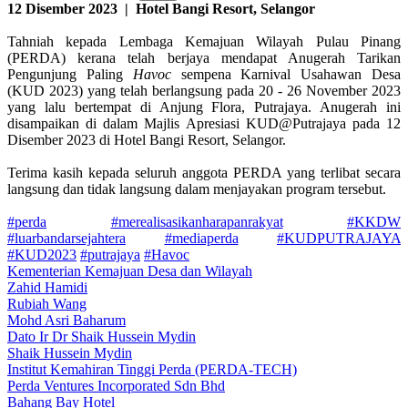
12 Disember 2023 | Hotel Bangi Resort, Selangor
Tahniah kepada Lembaga Kemajuan Wilayah Pulau Pinang
(PERDA) kerana telah berjaya mendapat Anugerah Tarikan
Pengunjung Paling
Havoc
sempena Karnival Usahawan Desa
(KUD 2023) yang telah berlangsung pada 20 - 26 November 2023
yang lalu bertempat di Anjung Flora, Putrajaya. Anugerah ini
disampaikan di dalam Majlis Apresiasi KUD@Putrajaya pada 12
Disember 2023 di Hotel Bangi Resort, Selangor.
Terima kasih kepada seluruh anggota PERDA yang terlibat secara
langsung dan tidak langsung dalam menjayakan program tersebut.
#perda
#merealisasikanharapanrakyat
#KKDW
#luarbandarsejahtera
#mediaperda
#KUDPUTRAJAYA
#KUD2023
#putrajaya
#Havoc
Kementerian Kemajuan Desa dan Wilayah
Zahid Hamidi
Rubiah Wang
Mohd Asri Baharum
Dato Ir Dr Shaik Hussein Mydin
Shaik Hussein Mydin
Institut Kemahiran Tinggi Perda (PERDA-TECH)
Perda Ventures Incorporated Sdn Bhd
Bahang Bay Hotel