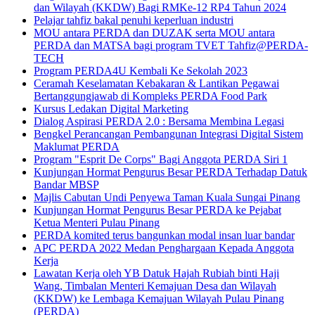
dan Wilayah (KKDW) Bagi RMKe-12 RP4 Tahun 2024
Pelajar tahfiz bakal penuhi keperluan industri
MOU antara PERDA dan DUZAK serta MOU antara
PERDA dan MATSA bagi program TVET Tahfiz@PERDA-
TECH
Program PERDA4U Kembali Ke Sekolah 2023
Ceramah Keselamatan Kebakaran & Lantikan Pegawai
Bertanggungjawab di Kompleks PERDA Food Park
Kursus Ledakan Digital Marketing
Dialog Aspirasi PERDA 2.0 : Bersama Membina Legasi
Bengkel Perancangan Pembangunan Integrasi Digital Sistem
Maklumat PERDA
Program "Esprit De Corps" Bagi Anggota PERDA Siri 1
Kunjungan Hormat Pengurus Besar PERDA Terhadap Datuk
Bandar MBSP
Majlis Cabutan Undi Penyewa Taman Kuala Sungai Pinang
Kunjungan Hormat Pengurus Besar PERDA ke Pejabat
Ketua Menteri Pulau Pinang
PERDA komited terus bangunkan modal insan luar bandar
APC PERDA 2022 Medan Penghargaan Kepada Anggota
Kerja
Lawatan Kerja oleh YB Datuk Hajah Rubiah binti Haji
Wang, Timbalan Menteri Kemajuan Desa dan Wilayah
(KKDW) ke Lembaga Kemajuan Wilayah Pulau Pinang
(PERDA)