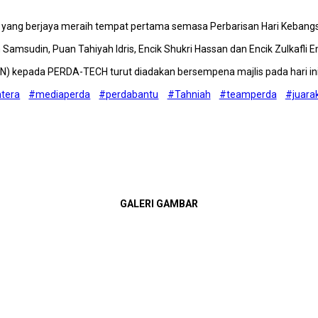
DA yang berjaya meraih tempat pertama semasa Perbarisan Hari Kebang
Samsudin, Puan Tahiyah Idris, Encik Shukri Hassan dan Encik Zulkafli E
) kepada PERDA-TECH turut diadakan bersempena majlis pada hari ini
htera
#mediaperda
#perdabantu
#Tahniah
#teamperda
#juara
GALERI GAMBAR