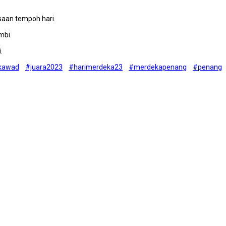
saan tempoh hari.
mbi.
.
kawad
#juara2023
#harimerdeka23
#merdekapenang
#penang