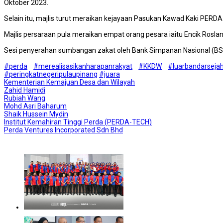
Oktober 2023.
Selain itu, majlis turut meraikan kejayaan Pasukan Kawad Kaki PER
Majlis persaraan pula meraikan empat orang pesara iaitu Encik Roslan 
Sesi penyerahan sumbangan zakat oleh Bank Simpanan Nasional (BSN
#perda
#merealisasikanharapanrakyat
#KKDW
#luarbandarseja
#peringkatnegeripulaupinang
#juara
Kementerian Kemajuan Desa dan Wilayah
Zahid Hamidi
Rubiah Wang
Mohd Asri Baharum
Shaik Hussein Mydin
Institut Kemahiran Tinggi Perda (PERDA-TECH)
Perda Ventures Incorporated Sdn Bhd