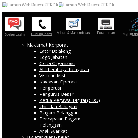
Aduan & Maklumbalas
Peta Laman
Hubungi Kami
Soalan Lazim
MyHRMIS 
Maklumat Korporat
Latar Belakang
Logo Jabatan
Carta Organisasi
Ahli Lembaga Pengarah
Visi dan Misi
Kawasan Operasi
Pengerusi
Pengurus Besar
Ketua Pegawai Digital (CDO)
Unit dan Bahagian
Piagam Pelanggan
Pencapaian Piagam
Pelanggan
Anak Syarikat
Jawatankuasa/Kelab