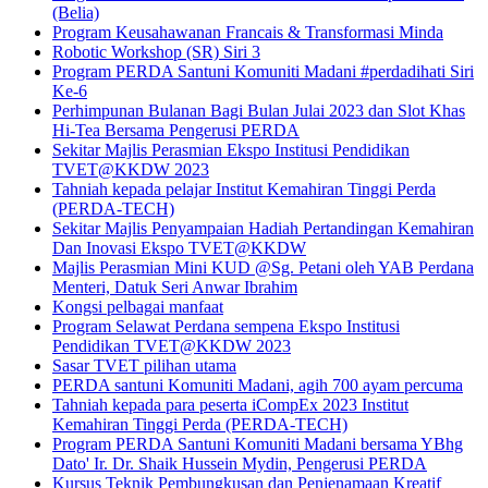
(Belia)
Program Keusahawanan Francais & Transformasi Minda
Robotic Workshop (SR) Siri 3
Program PERDA Santuni Komuniti Madani #perdadihati Siri
Ke-6
Perhimpunan Bulanan Bagi Bulan Julai 2023 dan Slot Khas
Hi-Tea Bersama Pengerusi PERDA
Sekitar Majlis Perasmian Ekspo Institusi Pendidikan
TVET@KKDW 2023
Tahniah kepada pelajar Institut Kemahiran Tinggi Perda
(PERDA-TECH)
Sekitar Majlis Penyampaian Hadiah Pertandingan Kemahiran
Dan Inovasi Ekspo TVET@KKDW
Majlis Perasmian Mini KUD @Sg. Petani oleh YAB Perdana
Menteri, Datuk Seri Anwar Ibrahim
Kongsi pelbagai manfaat
Program Selawat Perdana sempena Ekspo Institusi
Pendidikan TVET@KKDW 2023
Sasar TVET pilihan utama
PERDA santuni Komuniti Madani, agih 700 ayam percuma
Tahniah kepada para peserta iCompEx 2023 Institut
Kemahiran Tinggi Perda (PERDA-TECH)
Program PERDA Santuni Komuniti Madani bersama YBhg
Dato' Ir. Dr. Shaik Hussein Mydin, Pengerusi PERDA
Kursus Teknik Pembungkusan dan Penjenamaan Kreatif