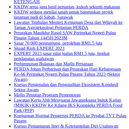
KETENGAH
KKDW terus jana hasil pertanian, kukuh sekuriti makanan
KKDW sedang menilai tanah untuk bangunkan projek
tanaman padi di Sabah, Sarawak
Lawatan Timbalan Menteri Kemajuan Desa dan Wilayah ke
Taman Agroteknologi Pertanian PERDA
Perarakan Maulidur Rasul SAW Peringkat Negeri Pulau
Pinang Tahun 1445H/2023M
Sasar 70,000 pengunjung, perolehan RM1.5 juta
Skuad Rioh EXPERT 2023
EXPERT 2023 sasar nilai jualan RM1.5 juta, tingkat
pendapatan usahawan
Perhimpunan Bulanan dan Majlis Persaraan
PERDA Johan Perbarisan dan Perarakan Hari Kebangsaan
Ke-66 Peringkat Negeri Pulau Pinang Tahun 2023 (Sektor
Awam)
Kursus Pengenalan dan Pengauditan Ekosistem Kondusif
Sektor Awam
Majlis Penutup Program Pementoran
Lawatan Kerja Ahli Mesyuarat Jawatankuasa Induk Kajian
(MJKIK) KKDW Ke Kilang IKS Kompleks PERDA Food
Park (PFP)
Kunjungan Hormat Pengerusi PERDA ke Pejabat TYT Pulau
Pinang
Kursus Pemantapan Imej & Keterampilan Diri Usahawan