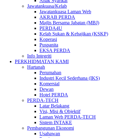
Anak Syarikat
Jawatankuasa/Kelab
Jawatankuasa Laman Web
AKRAB PERDA
Majlis Bersama Jabatan (MBJ)
PERDA4U
Kelab Sukan & Kebajikan (KSKP)
Koperasi
Puspanita
EKSA PERDA
Info Integriti
PERKHIDMATAN KAMI
Hartanah
Perumahan
Industri Kecil Sederhana (IKS)
Komersial
Dewan
Hotel PERDA
PERDA-TECH
Latar Belakang
Visi, Misi & Objektif
Laman Web PERDA-TECH
Sistem INTAKE
Pembangunan Ekonomi
Usahawan