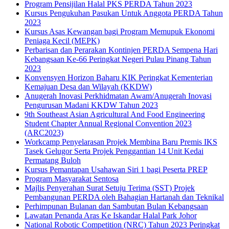
Program Pensijilan Halal PKS PERDA Tahun 2023
Kursus Pengukuhan Pasukan Untuk Anggota PERDA Tahun
2023
Kursus Asas Kewangan bagi Program Memupuk Ekonomi
Peniaga Kecil (MEPK)
Perbarisan dan Perarakan Kontinjen PERDA Sempena Hari
Kebangsaan Ke-66 Peringkat Negeri Pulau Pinang Tahun
2023
Konvensyen Horizon Baharu KIK Peringkat Kementerian
Kemajuan Desa dan Wilayah (KKDW)
Anugerah Inovasi Perkhidmatan Awam/Anugerah Inovasi
Pengurusan Madani KKDW Tahun 2023
9th Southeast Asian Agricultural And Food Engineering
Student Chapter Annual Regional Convention 2023
(ARC2023)
Workcamp Penyelarasan Projek Membina Baru Premis IKS
Tasek Gelugor Serta Projek Penggantian 14 Unit Kedai
Permatang Buloh
Kursus Pemantapan Usahawan Siri 1 bagi Peserta PREP
Program Masyarakat Sentosa
Majlis Penyerahan Surat Setuju Terima (SST) Projek
Pembangunan PERDA oleh Bahagian Hartanah dan Teknikal
Perhimpunan Bulanan dan Sambutan Bulan Kebangsaan
Lawatan Penanda Aras Ke Iskandar Halal Park Johor
National Robotic Competition (NRC) Tahun 2023 Peringkat