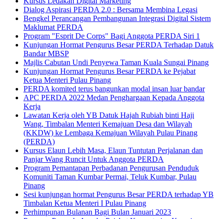
Kursus Ledakan Digital Marketing
Dialog Aspirasi PERDA 2.0 : Bersama Membina Legasi
Bengkel Perancangan Pembangunan Integrasi Digital Sistem
Maklumat PERDA
Program "Esprit De Corps" Bagi Anggota PERDA Siri 1
Kunjungan Hormat Pengurus Besar PERDA Terhadap Datuk
Bandar MBSP
Majlis Cabutan Undi Penyewa Taman Kuala Sungai Pinang
Kunjungan Hormat Pengurus Besar PERDA ke Pejabat
Ketua Menteri Pulau Pinang
PERDA komited terus bangunkan modal insan luar bandar
APC PERDA 2022 Medan Penghargaan Kepada Anggota
Kerja
Lawatan Kerja oleh YB Datuk Hajah Rubiah binti Haji
Wang, Timbalan Menteri Kemajuan Desa dan Wilayah
(KKDW) ke Lembaga Kemajuan Wilayah Pulau Pinang
(PERDA)
Kursus Elaun Lebih Masa, Elaun Tuntutan Perjalanan dan
Panjar Wang Runcit Untuk Anggota PERDA
Program Pemantapan Perbadanan Pengurusan Penduduk
Komuniti Taman Kumbar Permai, Teluk Kumbar, Pulau
Pinang
Sesi kunjungan hormat Pengurus Besar PERDA terhadap YB
Timbalan Ketua Menteri I Pulau Pinang
Perhimpunan Bulanan Bagi Bulan Januari 2023