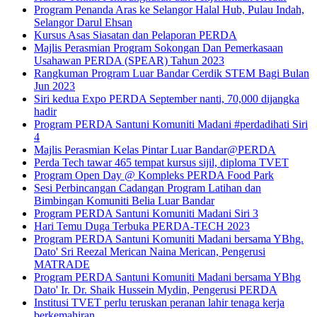
Program Penanda Aras ke Selangor Halal Hub, Pulau Indah,
Selangor Darul Ehsan
Kursus Asas Siasatan dan Pelaporan PERDA
Majlis Perasmian Program Sokongan Dan Pemerkasaan
Usahawan PERDA (SPEAR) Tahun 2023
Rangkuman Program Luar Bandar Cerdik STEM Bagi Bulan
Jun 2023
Siri kedua Expo PERDA September nanti, 70,000 dijangka
hadir
Program PERDA Santuni Komuniti Madani #perdadihati Siri
4
Majlis Perasmian Kelas Pintar Luar Bandar@PERDA
Perda Tech tawar 465 tempat kursus sijil, diploma TVET
Program Open Day @ Kompleks PERDA Food Park
Sesi Perbincangan Cadangan Program Latihan dan
Bimbingan Komuniti Belia Luar Bandar
Program PERDA Santuni Komuniti Madani Siri 3
Hari Temu Duga Terbuka PERDA-TECH 2023
Program PERDA Santuni Komuniti Madani bersama YBhg.
Dato' Sri Reezal Merican Naina Merican, Pengerusi
MATRADE
Program PERDA Santuni Komuniti Madani bersama YBhg
Dato' Ir. Dr. Shaik Hussein Mydin, Pengerusi PERDA
Institusi TVET perlu teruskan peranan lahir tenaga kerja
berkemahiran