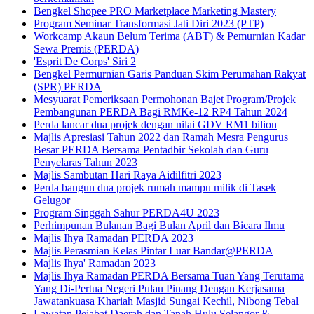
Bengkel Shopee PRO Marketplace Marketing Mastery
Program Seminar Transformasi Jati Diri 2023 (PTP)
Workcamp Akaun Belum Terima (ABT) & Pemurnian Kadar
Sewa Premis (PERDA)
'Esprit De Corps' Siri 2
Bengkel Permurnian Garis Panduan Skim Perumahan Rakyat
(SPR) PERDA
Mesyuarat Pemeriksaan Permohonan Bajet Program/Projek
Pembangunan PERDA Bagi RMKe-12 RP4 Tahun 2024
Perda lancar dua projek dengan nilai GDV RM1 bilion
Majlis Apresiasi Tahun 2022 dan Ramah Mesra Pengurus
Besar PERDA Bersama Pentadbir Sekolah dan Guru
Penyelaras Tahun 2023
Majlis Sambutan Hari Raya Aidilfitri 2023
Perda bangun dua projek rumah mampu milik di Tasek
Gelugor
Program Singgah Sahur PERDA4U 2023
Perhimpunan Bulanan Bagi Bulan April dan Bicara Ilmu
Majlis Ihya Ramadan PERDA 2023
Majlis Perasmian Kelas Pintar Luar Bandar@PERDA
Majlis Ihya' Ramadan 2023
Majlis Ihya Ramadan PERDA Bersama Tuan Yang Terutama
Yang Di-Pertua Negeri Pulau Pinang Dengan Kerjasama
Jawatankuasa Khariah Masjid Sungai Kechil, Nibong Tebal
Lawatan Pejabat Daerah dan Tanah Hulu Selangor &