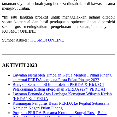
tanaman sayur atau buah yang berbeza diusahakan di kawasan sama
mengikut urutan.
“Ini satu langkah proaktif untuk menggalakkan ladang ditadbir
secara komersial dan hasil pendapatan optimum dapat diperolehi
sekali gus meningkatkan pengeluaran makanan,” katanya. –
KOSMO! ONLINE
Sumber Artikel :
KOSMO! ONLINE
AKTIVITI 2023
Lawatan rasmi oleh Timbalan Ketua Menteri I Pulau Pinang
ke reruai PERDA sempena Pesta Pulau Pinang 2023
Bengkel Semakan SOP Perolehan PERDA & Kick-Off
Pelaksanaan Sistem ePerolehan PERDA (eP@PERDA)
Lawatan Penanda Aras Lembaga Kemajuan Wilayah Kedah
(KEDA) Ke PERDA
Kunjungan Pengurus Besar PERDA ke Pejabat Setiausaha
Kerajaan Negeri Pulau Pinang
Program PERDA Bersama Komuniti Sungai Rusa, Balik