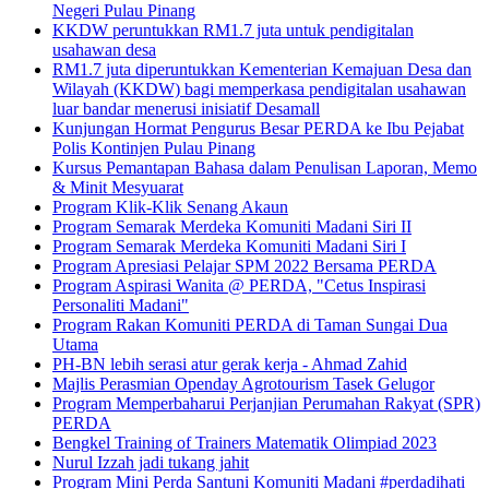
Negeri Pulau Pinang
KKDW peruntukkan RM1.7 juta untuk pendigitalan
usahawan desa
RM1.7 juta diperuntukkan Kementerian Kemajuan Desa dan
Wilayah (KKDW) bagi memperkasa pendigitalan usahawan
luar bandar menerusi inisiatif Desamall
Kunjungan Hormat Pengurus Besar PERDA ke Ibu Pejabat
Polis Kontinjen Pulau Pinang
Kursus Pemantapan Bahasa dalam Penulisan Laporan, Memo
& Minit Mesyuarat
Program Klik-Klik Senang Akaun
Program Semarak Merdeka Komuniti Madani Siri II
Program Semarak Merdeka Komuniti Madani Siri I
Program Apresiasi Pelajar SPM 2022 Bersama PERDA
Program Aspirasi Wanita @ PERDA, "Cetus Inspirasi
Personaliti Madani"
Program Rakan Komuniti PERDA di Taman Sungai Dua
Utama
PH-BN lebih serasi atur gerak kerja - Ahmad Zahid
Majlis Perasmian Openday Agrotourism Tasek Gelugor
Program Memperbaharui Perjanjian Perumahan Rakyat (SPR)
PERDA
Bengkel Training of Trainers Matematik Olimpiad 2023
Nurul Izzah jadi tukang jahit
Program Mini Perda Santuni Komuniti Madani #perdadihati