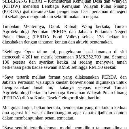
SEBERANG PERAI – Kementerian Kemajuan Desa dan Wilayah
(KKDW) menerusi Lembaga Kemajuan Wilayah Pulau Pinang
(PERDA) giat merancakkan pengeluaran hasil pertanian di negeri
ini sekali gus mengukuhkan sekuriti makanan negara.
Timbalan Menterinya, Datuk Rubiah Wang berkata, Taman
Agroteknologi Pertanian PERDA dan Jabatan Pertanian Negeri
Pulau Pinang (PERDA Food Valley) seluas 138 hektar itu
diusahakan dengan tanaman kontan dan aktiviti penternakan.
“Sehingga Ogos tahun ini, pengeluaran hasil tanaman di sini
mencecah 4,201 tan metrik bersamaan RM6,352,709 juta. Seramai
130 peserta dan syarikat ketika ini sedang menyewa tanah
berkenaan pada kadae sewaan RM50 sehingga RM150 seekar.
“Saya tertarik melihat format yang dilaksanakan PERDA dan
Jabatan Pertanian walaupun kaedah konvensional digunakan untuk
mengusahakan tanah ini,” katanya selepas melawat Taman
Agroteknologi Pertanian Lembaga Kemajuan Wilayah Pulau Pinang
(PERDA) di Ara Kuda, Tasek Gelugor di sini, hari ini.
Mengulas lanjut, beliau berkata, pendekatan yang dilakukan kedua-
dua agensi itu wajar dikembangkan agar dapat dijadikan contoh
dalam membangunkan petani tempatan.
“Saya sendiri tertarik dengan modul penggiliran tanaman dimana