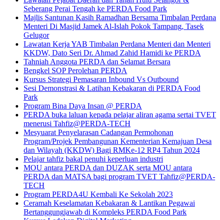
Seberang Perai Tengah ke PERDA Food Park
Majlis Santunan Kasih Ramadhan Bersama Timbalan Perdana
Menteri Di Masjid Jamek Al-Islah Pokok Tampang, Tasek
Gelugor
Lawatan Kerja YAB Timbalan Perdana Menteri dan Menteri
KKDW, Dato Seri Dr. Ahmad Zahid Hamidi ke PERDA
Tahniah Anggota PERDA dan Selamat Bersara
Bengkel SOP Perolehan PERDA
Kursus Strategi Pemasaran Inbound Vs Outbound
Sesi Demonstrasi & Latihan Kebakaran di PERDA Food
Park
Program Bina Daya Insan @ PERDA
PERDA buka laluan kepada pelajar aliran agama sertai TVET
menerusi Tahfiz@PERDA-TECH
Mesyuarat Penyelarasan Cadangan Permohonan
Program/Projek Pembangunan Kementerian Kemajuan Desa
dan Wilayah (KKDW) Bagi RMKe-12 RP4 Tahun 2024
Pelajar tahfiz bakal penuhi keperluan industri
MOU antara PERDA dan DUZAK serta MOU antara
PERDA dan MATSA bagi program TVET Tahfiz@PERDA-
TECH
Program PERDA4U Kembali Ke Sekolah 2023
Ceramah Keselamatan Kebakaran & Lantikan Pegawai
Bertanggungjawab di Kompleks PERDA Food Park