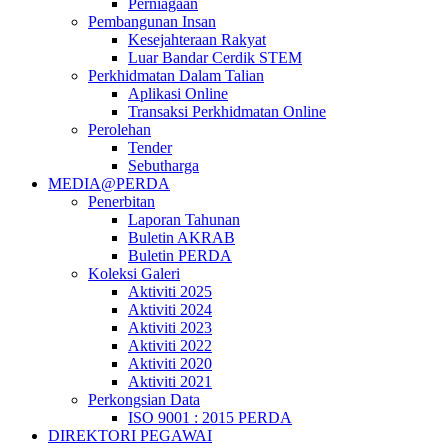
Perniagaan
Pembangunan Insan
Kesejahteraan Rakyat
Luar Bandar Cerdik STEM
Perkhidmatan Dalam Talian
Aplikasi Online
Transaksi Perkhidmatan Online
Perolehan
Tender
Sebutharga
MEDIA@PERDA
Penerbitan
Laporan Tahunan
Buletin AKRAB
Buletin PERDA
Koleksi Galeri
Aktiviti 2025
Aktiviti 2024
Aktiviti 2023
Aktiviti 2022
Aktiviti 2020
Aktiviti 2021
Perkongsian Data
ISO 9001 : 2015 PERDA
DIREKTORI PEGAWAI