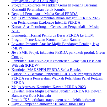
Perniagaan - Belia Celik Niaga
Program Explorace @ Hidden Gems In Penang Bersama
Komuniti Perumahan Teluk Kumbar
Bengkel Pemantapan Media Sosial PERDA
Majlis Peluncuran Sambutan Bulan Integriti PERDA 2023
dan Pertandingan Explorace Integriti PERDA
Kursus Asas Pertolongan Cemas dan Pengendalian Mesin
AED
Kunjungan Hormat Pengurus Besar PERDA ke UKM
Program Pemerkasaan Komuniti Luar Bandar
Lawatan Penanda Aras ke Majlis Bandaraya Petaling Jaya
(MBPJ)
Jiwa SME: Projek inkubator PERDA perkukuh produk Green
Cottage
Sambutan Hari Psikologi Kementerian Kemajuan Desa dan
Wilayah (KKDW)
Kontinjen MAKSPEN PERDA Sedia Beraksi
Coffee Talk Bersama Pengerusi PERDA & Pengurus Besar
PERDA serta Penyerahan Watikah Pelantikan Panel Peguam
PERDA
Majlis Apresiasi Kontinjen Kawad PERDA 2023
Lawatan Kerja Majlis Bersama Jabatan PERDA Ke Dewan
Bandaraya Kota Kinabalu
Produk IKS perlukan strategi pemasaran lebih berkesan
Kayak Sempena Sambutan 50 Tahun Jubli Emas