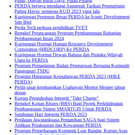
Pulau, Daerah Barat Daya, Pulau Pinang
PERDA berjaya mendapat Anugerah Tarikan Pengunjung
Paling Havoc sempena KUD 2023 yang lalu
Kunjungan Pengurus Besar PERDA ke Iconic Development
Sdn Bhd
Perda Tech perkasa pendidikan TVET
Bengkel Perancangan Program Pembangunan Bahagian
Pembangunan Insan 2024
Kunjungan Hormat Human Resource Development
Corporation (HRDCORP) Ke PERDA
Kunjungan Hormat Dewan Bahasa dan Pustaka Wilayah
Utara ke PERDA
Program Pemantapan Badan Pengurusan Bersama Komuniti
Pangsapuri TSDU
Program Himpunan Keusahawan PERDA 2023 (HIKE
PERDA)
Perda sasar kembangkan Usahawan Mentor Mentee tahun
depan
Kursus Pengukuhan Integriti "Take Charge"
Bengkel Kajian Bisnes (BRS) Bagi Projek Perkhidmatan
Pembangunan Sistem SMARTGIS Untuk PERDA
Sambutan Hari Integriti PERDA 2023
Penilaian Jawatankuasa Pematuhan SAGA bagi Sistem
Aplikasi Perakaunan dan Kewangan PERDA
Program Pemerkasaan Komuniti Luar Bandar, Kursus Asas