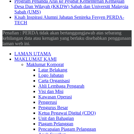
Program Penanda Aras ke Pejabat Kementerian Kemajuan
Desa Dan Wilayah (KKDW) Sabah dan Universiti Malaysia
Sabah (UMS)
Kisah Inspirasi Alumni Jabatan Senireka Fesyen PERDA-
TECH
Penafian : PERDA tidak akan bertanggungjawab atas sebarang
kehilangan data atau kerugian yang berlaku disebabkan penggunaan
laman web ini.
LAMAN UTAMA
MAKLUMAT KAMI
Maklumat Korporat
Latar Belakang
Logo Jabatan
Carta Organisasi
Ahli Lembaga Pengarah
Visi dan Misi
Kawasan Operasi
Pengerusi
Pengurus Besar
Ketua Pegawai Digital (CDO)
Unit dan Bahagian
Piagam Pelanggan
Pencapaian Piagam Pelanggan