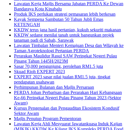
Lawatan Kerja Majlis Bersama Jabatan PERDA Ke Dewan
Bandaraya Kota Kinabalu
Produk IKS perlukan strategi pemasaran lebih berkesan
Kayak Sempena Sambutan 50 Tahun Jubli Emas
KETENGAH
KKDW terus jana hasil pertanian, kukuh sekuriti makanan
KKDW sedang menilai tanah untuk bangunkan projek
tanaman padi di Sabah, Sarawak
Lawatan Timbalan Menteri Kemajuan Desa dan Wilayah ke
Taman Agroteknologi Pertanian PERDA
Perarakan Maulidur Rasul SAW Peringkat Negeri Pulau
Pinang Tahun 1445H/2023M
Sasar 70,000 pengunjung, perolehan RM1.5 juta
Skuad Rioh EXPERT 2023
EXPERT 2023 sasar nilai jualan RM1.5 juta, tingkat
pendapatan usahawan
Perhimpunan Bulanan dan Majlis Persaraan
PERDA Johan Perbarisan dan Perarakan Hari Kebangsaan
Ke-66 Peringkat Negeri Pulau Pinang Tahun 2023 (Sektor
Awam)
Kursus Pengenalan dan Pengauditan Ekosistem Kondusif
Sektor Awam
Majlis Penutup Program Pementoran
Lawatan Kerja Ahli Mesyuarat Jawatankuasa Induk Kajian
(MJKIK) KKDW Ke Kilang IKS Kompleks PERDA Food