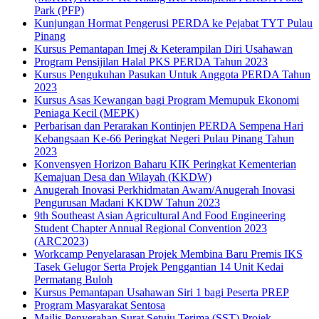
Park (PFP)
Kunjungan Hormat Pengerusi PERDA ke Pejabat TYT Pulau
Pinang
Kursus Pemantapan Imej & Keterampilan Diri Usahawan
Program Pensijilan Halal PKS PERDA Tahun 2023
Kursus Pengukuhan Pasukan Untuk Anggota PERDA Tahun
2023
Kursus Asas Kewangan bagi Program Memupuk Ekonomi
Peniaga Kecil (MEPK)
Perbarisan dan Perarakan Kontinjen PERDA Sempena Hari
Kebangsaan Ke-66 Peringkat Negeri Pulau Pinang Tahun
2023
Konvensyen Horizon Baharu KIK Peringkat Kementerian
Kemajuan Desa dan Wilayah (KKDW)
Anugerah Inovasi Perkhidmatan Awam/Anugerah Inovasi
Pengurusan Madani KKDW Tahun 2023
9th Southeast Asian Agricultural And Food Engineering
Student Chapter Annual Regional Convention 2023
(ARC2023)
Workcamp Penyelarasan Projek Membina Baru Premis IKS
Tasek Gelugor Serta Projek Penggantian 14 Unit Kedai
Permatang Buloh
Kursus Pemantapan Usahawan Siri 1 bagi Peserta PREP
Program Masyarakat Sentosa
Majlis Penyerahan Surat Setuju Terima (SST) Projek