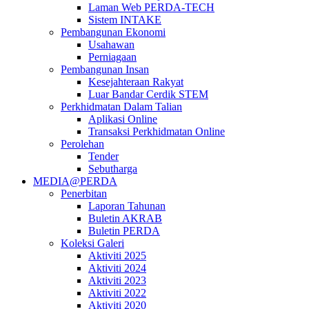
Laman Web PERDA-TECH
Sistem INTAKE
Pembangunan Ekonomi
Usahawan
Perniagaan
Pembangunan Insan
Kesejahteraan Rakyat
Luar Bandar Cerdik STEM
Perkhidmatan Dalam Talian
Aplikasi Online
Transaksi Perkhidmatan Online
Perolehan
Tender
Sebutharga
MEDIA@PERDA
Penerbitan
Laporan Tahunan
Buletin AKRAB
Buletin PERDA
Koleksi Galeri
Aktiviti 2025
Aktiviti 2024
Aktiviti 2023
Aktiviti 2022
Aktiviti 2020