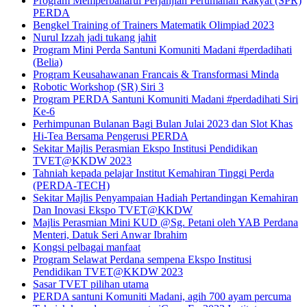
Program Memperbaharui Perjanjian Perumahan Rakyat (SPR)
PERDA
Bengkel Training of Trainers Matematik Olimpiad 2023
Nurul Izzah jadi tukang jahit
Program Mini Perda Santuni Komuniti Madani #perdadihati
(Belia)
Program Keusahawanan Francais & Transformasi Minda
Robotic Workshop (SR) Siri 3
Program PERDA Santuni Komuniti Madani #perdadihati Siri
Ke-6
Perhimpunan Bulanan Bagi Bulan Julai 2023 dan Slot Khas
Hi-Tea Bersama Pengerusi PERDA
Sekitar Majlis Perasmian Ekspo Institusi Pendidikan
TVET@KKDW 2023
Tahniah kepada pelajar Institut Kemahiran Tinggi Perda
(PERDA-TECH)
Sekitar Majlis Penyampaian Hadiah Pertandingan Kemahiran
Dan Inovasi Ekspo TVET@KKDW
Majlis Perasmian Mini KUD @Sg. Petani oleh YAB Perdana
Menteri, Datuk Seri Anwar Ibrahim
Kongsi pelbagai manfaat
Program Selawat Perdana sempena Ekspo Institusi
Pendidikan TVET@KKDW 2023
Sasar TVET pilihan utama
PERDA santuni Komuniti Madani, agih 700 ayam percuma