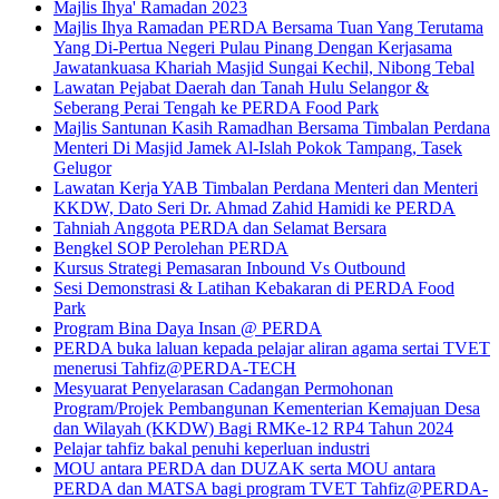
Majlis Ihya' Ramadan 2023
Majlis Ihya Ramadan PERDA Bersama Tuan Yang Terutama
Yang Di-Pertua Negeri Pulau Pinang Dengan Kerjasama
Jawatankuasa Khariah Masjid Sungai Kechil, Nibong Tebal
Lawatan Pejabat Daerah dan Tanah Hulu Selangor &
Seberang Perai Tengah ke PERDA Food Park
Majlis Santunan Kasih Ramadhan Bersama Timbalan Perdana
Menteri Di Masjid Jamek Al-Islah Pokok Tampang, Tasek
Gelugor
Lawatan Kerja YAB Timbalan Perdana Menteri dan Menteri
KKDW, Dato Seri Dr. Ahmad Zahid Hamidi ke PERDA
Tahniah Anggota PERDA dan Selamat Bersara
Bengkel SOP Perolehan PERDA
Kursus Strategi Pemasaran Inbound Vs Outbound
Sesi Demonstrasi & Latihan Kebakaran di PERDA Food
Park
Program Bina Daya Insan @ PERDA
PERDA buka laluan kepada pelajar aliran agama sertai TVET
menerusi Tahfiz@PERDA-TECH
Mesyuarat Penyelarasan Cadangan Permohonan
Program/Projek Pembangunan Kementerian Kemajuan Desa
dan Wilayah (KKDW) Bagi RMKe-12 RP4 Tahun 2024
Pelajar tahfiz bakal penuhi keperluan industri
MOU antara PERDA dan DUZAK serta MOU antara
PERDA dan MATSA bagi program TVET Tahfiz@PERDA-