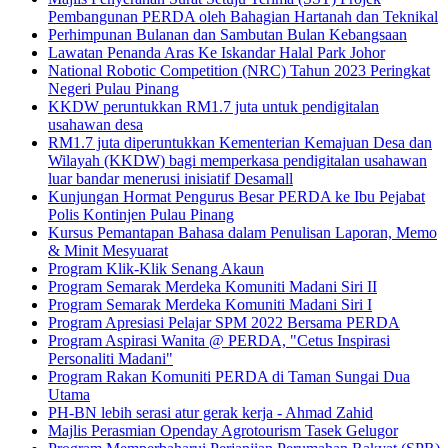
Pembangunan PERDA oleh Bahagian Hartanah dan Teknikal
Perhimpunan Bulanan dan Sambutan Bulan Kebangsaan
Lawatan Penanda Aras Ke Iskandar Halal Park Johor
National Robotic Competition (NRC) Tahun 2023 Peringkat
Negeri Pulau Pinang
KKDW peruntukkan RM1.7 juta untuk pendigitalan
usahawan desa
RM1.7 juta diperuntukkan Kementerian Kemajuan Desa dan
Wilayah (KKDW) bagi memperkasa pendigitalan usahawan
luar bandar menerusi inisiatif Desamall
Kunjungan Hormat Pengurus Besar PERDA ke Ibu Pejabat
Polis Kontinjen Pulau Pinang
Kursus Pemantapan Bahasa dalam Penulisan Laporan, Memo
& Minit Mesyuarat
Program Klik-Klik Senang Akaun
Program Semarak Merdeka Komuniti Madani Siri II
Program Semarak Merdeka Komuniti Madani Siri I
Program Apresiasi Pelajar SPM 2022 Bersama PERDA
Program Aspirasi Wanita @ PERDA, "Cetus Inspirasi
Personaliti Madani"
Program Rakan Komuniti PERDA di Taman Sungai Dua
Utama
PH-BN lebih serasi atur gerak kerja - Ahmad Zahid
Majlis Perasmian Openday Agrotourism Tasek Gelugor