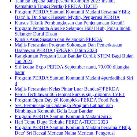
Tahniah kepada para peserta iCompEx 2023 Institut
Kemahiran Tinggi Perda (PERDA-TECH)
Program PERDA Santuni Komuniti Madani bersama YBhg
Dato' Ir. Dr. Shaik Hussein Mydin, Pengerusi PERDA
Kursus Teknik Pembungkusan dan Penjenamaan Kreatif
Program Penanda Aras ke Selangor Halal Hub, Pulau Indah,
Selangor Darul Ehsan
Kursus Asas Siasatan dan Pelaporan PERDA
Majlis Perasmian Program Sokongan Dan Pemerkasaan
Usahawan PERDA (SPEAR) Tahun 2023
Rangkuman Program Luar Bandar Cerdik STEM Bagi Bulan
Jun 2023
Siri kedua Expo PERDA September nanti, 70,000 dijangka
hadir
Program PERDA Santuni Komuniti Madani #perdadihati Siri
4
Majlis Perasmian Kelas Pintar Luar Bandar@PERDA
Perda Tech tawar 465 tempat kursus sijil, diploma TVET
Program Open Day @ Kompleks PERDA Food Park
Sesi Perbincangan Cadangan Program Latihan dan
Bimbingan Komuniti Belia Luar Bandar
Program PERDA Santuni Komuniti Madani Siri 3
Hari Temu Duga Terbuka PERDA-TECH 2023
Program PERDA Santuni Komuniti Madani bersama YBhg.
Dato' Sri Reezal Merican Naina Merican, Pengerusi