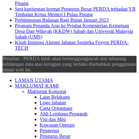
Pinang
Sesi kunjungan hormat Pengurus Besar PERDA terhadap YB
Timbalan Ketua Menteri I Pulau Pinang
Perhimpunan Bulanan Bagi Bulan Januari 2023
Program Penanda Aras ke Pejabat Kementerian Kemajuan
Desa Dan Wilayah (KKDW) Sabah dan Universiti Malaysia
Sabah (UMS)
Kisah Inspirasi Alumni Jabatan Senireka Fesyen PERDA-
TECH
Penafian : PERDA tidak akan bertanggungjawab atas sebarang
kehilangan data atau kerugian yang berlaku disebabkan penggunaan
laman web ini.
LAMAN UTAMA
MAKLUMAT KAMI
Maklumat Korporat
Latar Belakang
Logo Jabatan
Carta Organisasi
Ahli Lembaga Pengarah
Visi dan Misi
Kawasan Operasi
Pengerusi
Pengurus Besar