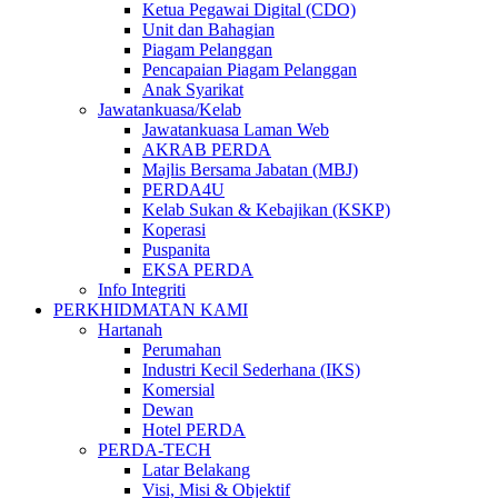
Ketua Pegawai Digital (CDO)
Unit dan Bahagian
Piagam Pelanggan
Pencapaian Piagam Pelanggan
Anak Syarikat
Jawatankuasa/Kelab
Jawatankuasa Laman Web
AKRAB PERDA
Majlis Bersama Jabatan (MBJ)
PERDA4U
Kelab Sukan & Kebajikan (KSKP)
Koperasi
Puspanita
EKSA PERDA
Info Integriti
PERKHIDMATAN KAMI
Hartanah
Perumahan
Industri Kecil Sederhana (IKS)
Komersial
Dewan
Hotel PERDA
PERDA-TECH
Latar Belakang
Visi, Misi & Objektif