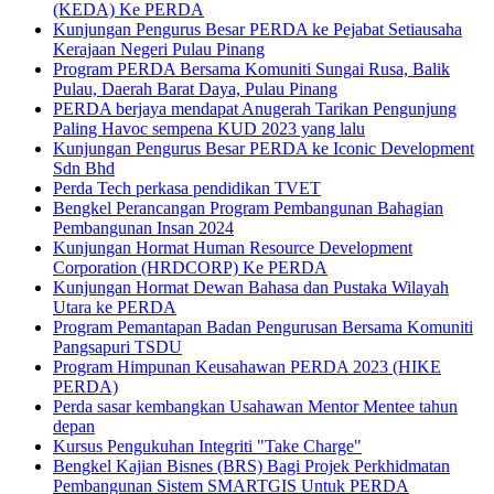
(KEDA) Ke PERDA
Kunjungan Pengurus Besar PERDA ke Pejabat Setiausaha
Kerajaan Negeri Pulau Pinang
Program PERDA Bersama Komuniti Sungai Rusa, Balik
Pulau, Daerah Barat Daya, Pulau Pinang
PERDA berjaya mendapat Anugerah Tarikan Pengunjung
Paling Havoc sempena KUD 2023 yang lalu
Kunjungan Pengurus Besar PERDA ke Iconic Development
Sdn Bhd
Perda Tech perkasa pendidikan TVET
Bengkel Perancangan Program Pembangunan Bahagian
Pembangunan Insan 2024
Kunjungan Hormat Human Resource Development
Corporation (HRDCORP) Ke PERDA
Kunjungan Hormat Dewan Bahasa dan Pustaka Wilayah
Utara ke PERDA
Program Pemantapan Badan Pengurusan Bersama Komuniti
Pangsapuri TSDU
Program Himpunan Keusahawan PERDA 2023 (HIKE
PERDA)
Perda sasar kembangkan Usahawan Mentor Mentee tahun
depan
Kursus Pengukuhan Integriti "Take Charge"
Bengkel Kajian Bisnes (BRS) Bagi Projek Perkhidmatan
Pembangunan Sistem SMARTGIS Untuk PERDA