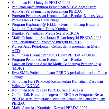
Sambutan Hari Integriti PERDA 2023
Penilaian Jawatankuasa Pematuhan SAGA bagi Sistem
Aplikasi Perakaunan dan Kewangan PERDA
Program Pemerkasaan Komuniti Luar Bandar, Kursus Asas
Perniagaan - Belia Celik Niaga
Program Explorace @ Hidden Gems In Penang Bersama
Komuniti Perumahan Teluk Kumbar
Bengkel Pemantapan Media Sosial PERDA
Majlis Peluncuran Sambutan Bulan Integriti PERDA 2023
dan Pertandingan Explorace Integriti PERDA
Kursus Asas Pertolongan Cemas dan Pengendalian Mesin
AED
Kunjungan Hormat Pengurus Besar PERDA ke UKM
Program Pemerkasaan Komuniti Luar Bandar
Lawatan Penanda Aras ke Majlis Bandaraya Petaling Jaya
(MBPJ)
Jiwa SME: Projek inkubator PERDA perkukuh produk Green
Cottage
Sambutan Hari Psikologi Kementerian Kemajuan Desa dan
Wilayah (KKDW)
Kontinjen MAKSPEN PERDA Sedia Beraksi
Coffee Talk Bersama Pengerusi PERDA & Pengurus Besar
PERDA serta Penyerahan Watikah Pelantikan Panel Peguam
PERDA
Majlis Apresiasi Kontinjen Kawad PERDA 2023