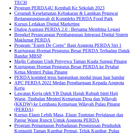
TECH
Program PERDA4U Kembali Ke Sekolah 2023
Ceramah Keselamatan Kebakaran & Lantikan Pegawai
Bertanggungjawab di Kompleks PERDA Food Park
Kursus Ledakan Digital Marketing
Dialog Aspirasi PERDA 2.0 : Bersama Membina Legasi
Bengkel Perancangan Pembangunan Integrasi Digital Sistem
Maklumat PERDA
Program "Esprit De Corps" Bagi Anggota PERDA Siri 1
Kunjungan Hormat Pengurus Besar PERDA Terhadap Datuk
Bandar MBSP
Majlis Cabutan Undi Penyewa Taman Kuala Sungai Pinang
Kunjungan Hormat Pengurus Besar PERDA ke Pejabat
Ketua Menteri Pulau Pinang
PERDA komited terus bangunkan modal insan luar bandar
APC PERDA 2022 Medan Penghargaan Kepada Anggota
Kerja
Lawatan Kerja oleh YB Datuk Hajah Rubiah binti Haji
Wang, Timbalan Menteri Kemajuan Desa dan Wilayah
(KKDW) ke Lembaga Kemajuan Wilayah Pulau Pinang
(PERDA)
Kursus Elaun Lebih Masa, Elaun Tuntutan Perjalanan dan
Panjar Wang Runcit Untuk Anggota PERDA
Program Pemantapan Perbadanan Pengurusan Penduduk
Komuniti Taman Kumbar Permai, Teluk Kumbar, Pulau