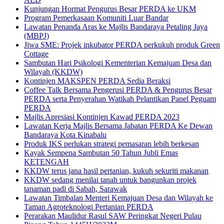
Kunjungan Hormat Pengurus Besar PERDA ke UKM
Program Pemerkasaan Komuniti Luar Bandar
Lawatan Penanda Aras ke Majlis Bandaraya Petaling Jaya
(MBPJ)
Jiwa SME: Projek inkubator PERDA perkukuh produk Green
Cottage
Sambutan Hari Psikologi Kementerian Kemajuan Desa dan
Wilayah (KKDW)
Kontinjen MAKSPEN PERDA Sedia Beraksi
Coffee Talk Bersama Pengerusi PERDA & Pengurus Besar
PERDA serta Penyerahan Watikah Pelantikan Panel Peguam
PERDA
Majlis Apresiasi Kontinjen Kawad PERDA 2023
Lawatan Kerja Majlis Bersama Jabatan PERDA Ke Dewan
Bandaraya Kota Kinabalu
Produk IKS perlukan strategi pemasaran lebih berkesan
Kayak Sempena Sambutan 50 Tahun Jubli Emas
KETENGAH
KKDW terus jana hasil pertanian, kukuh sekuriti makanan
KKDW sedang menilai tanah untuk bangunkan projek
tanaman padi di Sabah, Sarawak
Lawatan Timbalan Menteri Kemajuan Desa dan Wilayah ke
Taman Agroteknologi Pertanian PERDA
Perarakan Maulidur Rasul SAW Peringkat Negeri Pulau