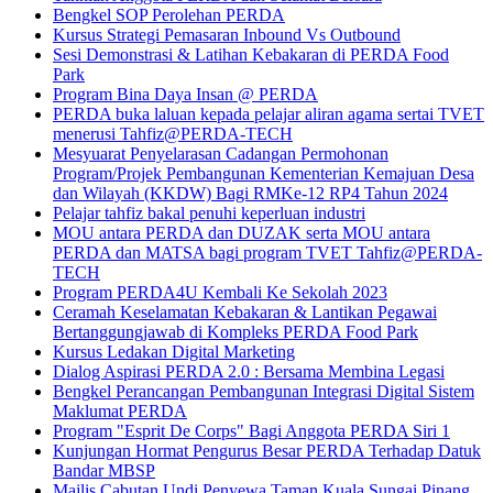
Bengkel SOP Perolehan PERDA
Kursus Strategi Pemasaran Inbound Vs Outbound
Sesi Demonstrasi & Latihan Kebakaran di PERDA Food
Park
Program Bina Daya Insan @ PERDA
PERDA buka laluan kepada pelajar aliran agama sertai TVET
menerusi Tahfiz@PERDA-TECH
Mesyuarat Penyelarasan Cadangan Permohonan
Program/Projek Pembangunan Kementerian Kemajuan Desa
dan Wilayah (KKDW) Bagi RMKe-12 RP4 Tahun 2024
Pelajar tahfiz bakal penuhi keperluan industri
MOU antara PERDA dan DUZAK serta MOU antara
PERDA dan MATSA bagi program TVET Tahfiz@PERDA-
TECH
Program PERDA4U Kembali Ke Sekolah 2023
Ceramah Keselamatan Kebakaran & Lantikan Pegawai
Bertanggungjawab di Kompleks PERDA Food Park
Kursus Ledakan Digital Marketing
Dialog Aspirasi PERDA 2.0 : Bersama Membina Legasi
Bengkel Perancangan Pembangunan Integrasi Digital Sistem
Maklumat PERDA
Program "Esprit De Corps" Bagi Anggota PERDA Siri 1
Kunjungan Hormat Pengurus Besar PERDA Terhadap Datuk
Bandar MBSP
Majlis Cabutan Undi Penyewa Taman Kuala Sungai Pinang