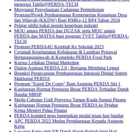
menerusi Tahfiz@PERDA-TECH
Mesyuarat Penyelarasan Cadangan Permohonan
Program/Projek Pembangunan Kementerian Kemajuan Desa
dan Wilayah (KKDW) Bagi RMKe-12 RP4 Tahun 2024
Pelajar tahfiz bakal penuhi keperluan industri
MOU antara PERDA dan DUZAK serta MOU antara
PERDA dan MATSA bagi program TVET Tahfiz@PERDA-
TECH
Program PERDA4U Kembali Ke Sekolah 2023
Ceramah Keselamatan Kebakaran & Lantikan Pegawai
Bertanggungjawab di Kompleks PERDA Food Park
Kursus Ledakan Digital Marketing
Dialog Aspirasi PERDA 2.0 : Bersama Membina Legasi
Bengkel Perancangan Pembangunan Integrasi Digital Sistem
Maklumat PERDA
Program "Esprit De Corps" Bagi Anggota PERDA Siri 1
Kunjungan Hormat Pengurus Besar PERDA Terhadap Datuk
Bandar MBSP
Majlis Cabutan Undi Penyewa Taman Kuala Sungai Pinang
Kunjungan Hormat Pengurus Besar PERDA ke Pejabat
Ketua Menteri Pulau Pinang
PERDA komited terus bangunkan modal insan luar bandar
APC PERDA 2022 Medan Penghargaan Kepada Anggota
Kerja
Lawatan Kerja oleh YB Datuk Hajah Rubiah binti Haji