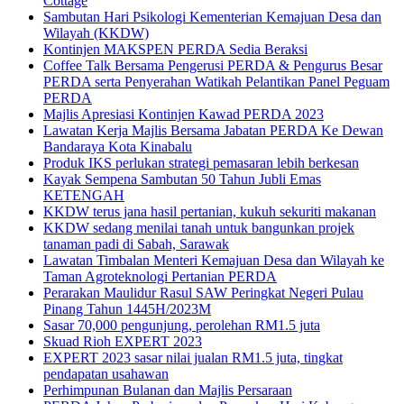
Cottage
Sambutan Hari Psikologi Kementerian Kemajuan Desa dan
Wilayah (KKDW)
Kontinjen MAKSPEN PERDA Sedia Beraksi
Coffee Talk Bersama Pengerusi PERDA & Pengurus Besar
PERDA serta Penyerahan Watikah Pelantikan Panel Peguam
PERDA
Majlis Apresiasi Kontinjen Kawad PERDA 2023
Lawatan Kerja Majlis Bersama Jabatan PERDA Ke Dewan
Bandaraya Kota Kinabalu
Produk IKS perlukan strategi pemasaran lebih berkesan
Kayak Sempena Sambutan 50 Tahun Jubli Emas
KETENGAH
KKDW terus jana hasil pertanian, kukuh sekuriti makanan
KKDW sedang menilai tanah untuk bangunkan projek
tanaman padi di Sabah, Sarawak
Lawatan Timbalan Menteri Kemajuan Desa dan Wilayah ke
Taman Agroteknologi Pertanian PERDA
Perarakan Maulidur Rasul SAW Peringkat Negeri Pulau
Pinang Tahun 1445H/2023M
Sasar 70,000 pengunjung, perolehan RM1.5 juta
Skuad Rioh EXPERT 2023
EXPERT 2023 sasar nilai jualan RM1.5 juta, tingkat
pendapatan usahawan
Perhimpunan Bulanan dan Majlis Persaraan