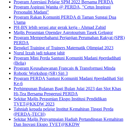
Program Apresiasi Pelajar SPM 2022 Bersama PERDA
Program Aspirasi Wanita @ PERDA, "Cetus Inspirasi
Personaliti Madani"
Program Rakan Komuniti PERDA di Taman Sungai Dua
Utama
PH-BN lebih serasi atur gerak kerja - Ahmad Zahid
Majlis Perasmian Openday Agrotourism Tasek Gelugor
Program Memperbaharui Perjanjian Perumahan Rakyat (SPR)
PERDA
Bengkel Training of Trainers Matematik Olimpiad 2023
Nurul Izzah jadi tukang jahit
Program Mini Perda Santuni Komuniti Madani #perdadihati
(Belia)
Program Keusahawanan Francais & Transformasi Minda
Robotic Workshop (SR) Siri 3
Program PERDA Santuni Komuniti Madani #perdadihati Siri
Ke-6
Perhimpunan Bulanan Bagi Bulan Julai 2023 dan Slot Khas
Hi-Tea Bersama Pengerusi PERDA
Sekitar Majlis Perasmian Ekspo Institusi Pendidikan
TVET@KKDW 2023
Tahniah kepada pelajar Institut Kemahiran Tinggi Perda
(PERDA-TECH)
Sekitar Majlis Penyampaian Hadiah Pertandingan Kemahiran
Dan Inovasi Ekspo TVET@KKDW