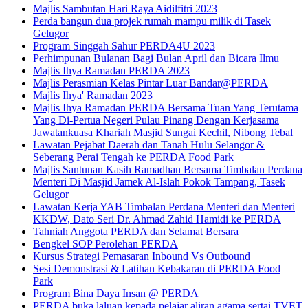
Majlis Sambutan Hari Raya Aidilfitri 2023
Perda bangun dua projek rumah mampu milik di Tasek
Gelugor
Program Singgah Sahur PERDA4U 2023
Perhimpunan Bulanan Bagi Bulan April dan Bicara Ilmu
Majlis Ihya Ramadan PERDA 2023
Majlis Perasmian Kelas Pintar Luar Bandar@PERDA
Majlis Ihya' Ramadan 2023
Majlis Ihya Ramadan PERDA Bersama Tuan Yang Terutama
Yang Di-Pertua Negeri Pulau Pinang Dengan Kerjasama
Jawatankuasa Khariah Masjid Sungai Kechil, Nibong Tebal
Lawatan Pejabat Daerah dan Tanah Hulu Selangor &
Seberang Perai Tengah ke PERDA Food Park
Majlis Santunan Kasih Ramadhan Bersama Timbalan Perdana
Menteri Di Masjid Jamek Al-Islah Pokok Tampang, Tasek
Gelugor
Lawatan Kerja YAB Timbalan Perdana Menteri dan Menteri
KKDW, Dato Seri Dr. Ahmad Zahid Hamidi ke PERDA
Tahniah Anggota PERDA dan Selamat Bersara
Bengkel SOP Perolehan PERDA
Kursus Strategi Pemasaran Inbound Vs Outbound
Sesi Demonstrasi & Latihan Kebakaran di PERDA Food
Park
Program Bina Daya Insan @ PERDA
PERDA buka laluan kepada pelajar aliran agama sertai TVET