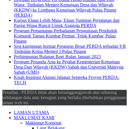
Wang, Timbalan Menteri Kemajuan Desa dan Wilayah
(KKDW) ke Lembaga Kemajuan Wilayah Pulau Pinang
(PERDA)
Kursus Elaun Lebih Masa, Elaun Tuntutan Perjalanan dan
Panjar Wang Runcit Untuk Anggota PERDA
Program Pemantapan Perbadanan Pengurusan Penduduk
Komuniti Taman Kumbar Permai, Teluk Kumbar, Pulau
Pinang
Sesi kunjungan hormat Pengurus Besar PERDA terhadap YB
Timbalan Ketua Menteri I Pulau Pinang
Perhimpunan Bulanan Bagi Bulan Januari 2023
Program Penanda Aras ke Pejabat Kementerian Kemajuan
Desa Dan Wilayah (KKDW) Sabah dan Universiti Malaysia
Sabah (UMS)
Kisah Inspirasi Alumni Jabatan Senireka Fesyen PERDA-
TECH
Penafian : PERDA tidak akan bertanggungjawab atas sebarang
kehilangan data atau kerugian yang berlaku disebabkan penggunaan
laman web ini.
LAMAN UTAMA
MAKLUMAT KAMI
Maklumat Korporat
Latar Belakang