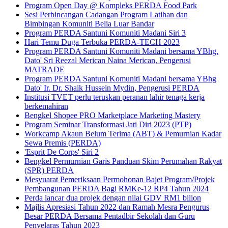
Program Open Day @ Kompleks PERDA Food Park
Sesi Perbincangan Cadangan Program Latihan dan
Bimbingan Komuniti Belia Luar Bandar
Program PERDA Santuni Komuniti Madani Siri 3
Hari Temu Duga Terbuka PERDA-TECH 2023
Program PERDA Santuni Komuniti Madani bersama YBhg.
Dato' Sri Reezal Merican Naina Merican, Pengerusi
MATRADE
Program PERDA Santuni Komuniti Madani bersama YBhg
Dato' Ir. Dr. Shaik Hussein Mydin, Pengerusi PERDA
Institusi TVET perlu teruskan peranan lahir tenaga kerja
berkemahiran
Bengkel Shopee PRO Marketplace Marketing Mastery
Program Seminar Transformasi Jati Diri 2023 (PTP)
Workcamp Akaun Belum Terima (ABT) & Pemurnian Kadar
Sewa Premis (PERDA)
'Esprit De Corps' Siri 2
Bengkel Permurnian Garis Panduan Skim Perumahan Rakyat
(SPR) PERDA
Mesyuarat Pemeriksaan Permohonan Bajet Program/Projek
Pembangunan PERDA Bagi RMKe-12 RP4 Tahun 2024
Perda lancar dua projek dengan nilai GDV RM1 bilion
Majlis Apresiasi Tahun 2022 dan Ramah Mesra Pengurus
Besar PERDA Bersama Pentadbir Sekolah dan Guru
Penyelaras Tahun 2023