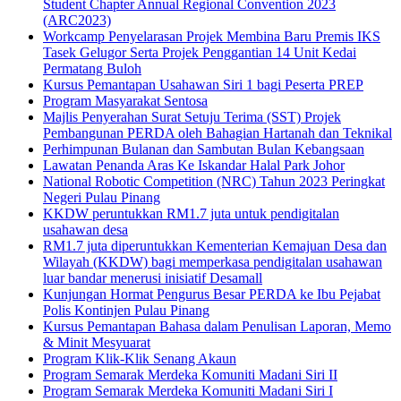
Student Chapter Annual Regional Convention 2023
(ARC2023)
Workcamp Penyelarasan Projek Membina Baru Premis IKS
Tasek Gelugor Serta Projek Penggantian 14 Unit Kedai
Permatang Buloh
Kursus Pemantapan Usahawan Siri 1 bagi Peserta PREP
Program Masyarakat Sentosa
Majlis Penyerahan Surat Setuju Terima (SST) Projek
Pembangunan PERDA oleh Bahagian Hartanah dan Teknikal
Perhimpunan Bulanan dan Sambutan Bulan Kebangsaan
Lawatan Penanda Aras Ke Iskandar Halal Park Johor
National Robotic Competition (NRC) Tahun 2023 Peringkat
Negeri Pulau Pinang
KKDW peruntukkan RM1.7 juta untuk pendigitalan
usahawan desa
RM1.7 juta diperuntukkan Kementerian Kemajuan Desa dan
Wilayah (KKDW) bagi memperkasa pendigitalan usahawan
luar bandar menerusi inisiatif Desamall
Kunjungan Hormat Pengurus Besar PERDA ke Ibu Pejabat
Polis Kontinjen Pulau Pinang
Kursus Pemantapan Bahasa dalam Penulisan Laporan, Memo
& Minit Mesyuarat
Program Klik-Klik Senang Akaun
Program Semarak Merdeka Komuniti Madani Siri II
Program Semarak Merdeka Komuniti Madani Siri I