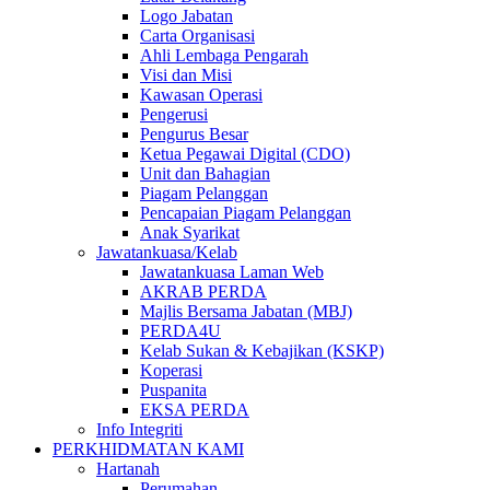
Logo Jabatan
Carta Organisasi
Ahli Lembaga Pengarah
Visi dan Misi
Kawasan Operasi
Pengerusi
Pengurus Besar
Ketua Pegawai Digital (CDO)
Unit dan Bahagian
Piagam Pelanggan
Pencapaian Piagam Pelanggan
Anak Syarikat
Jawatankuasa/Kelab
Jawatankuasa Laman Web
AKRAB PERDA
Majlis Bersama Jabatan (MBJ)
PERDA4U
Kelab Sukan & Kebajikan (KSKP)
Koperasi
Puspanita
EKSA PERDA
Info Integriti
PERKHIDMATAN KAMI
Hartanah
Perumahan