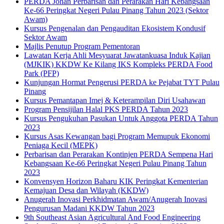
PERDA Johan Perbarisan dan Perarakan Hari Kebangsaan
Ke-66 Peringkat Negeri Pulau Pinang Tahun 2023 (Sektor
Awam)
Kursus Pengenalan dan Pengauditan Ekosistem Kondusif
Sektor Awam
Majlis Penutup Program Pementoran
Lawatan Kerja Ahli Mesyuarat Jawatankuasa Induk Kajian
(MJKIK) KKDW Ke Kilang IKS Kompleks PERDA Food
Park (PFP)
Kunjungan Hormat Pengerusi PERDA ke Pejabat TYT Pulau
Pinang
Kursus Pemantapan Imej & Keterampilan Diri Usahawan
Program Pensijilan Halal PKS PERDA Tahun 2023
Kursus Pengukuhan Pasukan Untuk Anggota PERDA Tahun
2023
Kursus Asas Kewangan bagi Program Memupuk Ekonomi
Peniaga Kecil (MEPK)
Perbarisan dan Perarakan Kontinjen PERDA Sempena Hari
Kebangsaan Ke-66 Peringkat Negeri Pulau Pinang Tahun
2023
Konvensyen Horizon Baharu KIK Peringkat Kementerian
Kemajuan Desa dan Wilayah (KKDW)
Anugerah Inovasi Perkhidmatan Awam/Anugerah Inovasi
Pengurusan Madani KKDW Tahun 2023
9th Southeast Asian Agricultural And Food Engineering