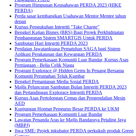
Program Himpunan Keusahawan PERDA 2023 (HIKE
PERDA)
Perda sasar kembangkan Usahawan Mentor Mentee tahun
depan
Kursus Pengukuhan Integriti "Take Charge"
Bengkel Kajian Bisnes (BRS) Bagi Projek Perkhidmatan
Pembangunan Sistem SMARTGIS Untuk PERDA
Sambutan Hari Integriti PERDA 2023
Penilaian Jawatankuasa Pematuhan SAGA bagi Sistem
Aplikasi Perakaunan dan Kewangan PERDA
Program Pemerkasaan Komuniti Luar Bandar, Kursus Asas
Perniagaan - Belia Celik Niaga
Program Explorace @ Hidden Gems In Penang Bersama
Komuniti Perumahan Teluk Kumbar
Bengkel Pemantapan Media Sosial PERDA
Majlis Peluncuran Sambutan Bulan Integriti PERDA 2023
dan Pertandingan Explorace Integriti PERDA
Kursus Asas Pertolongan Cemas dan Pengendalian Mesin
AED
Kunjungan Hormat Pengurus Besar PERDA ke UKM
Program Pemerkasaan Komuniti Luar Bandar
Lawatan Penanda Aras ke Majlis Bandaraya Petaling Jaya
(MBPJ)
Jiwa SME: Projek inkubator PERDA perkukuh produk Green