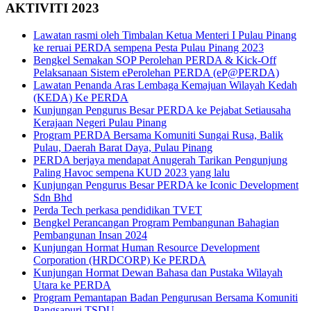
AKTIVITI 2023
Lawatan rasmi oleh Timbalan Ketua Menteri I Pulau Pinang
ke reruai PERDA sempena Pesta Pulau Pinang 2023
Bengkel Semakan SOP Perolehan PERDA & Kick-Off
Pelaksanaan Sistem ePerolehan PERDA (eP@PERDA)
Lawatan Penanda Aras Lembaga Kemajuan Wilayah Kedah
(KEDA) Ke PERDA
Kunjungan Pengurus Besar PERDA ke Pejabat Setiausaha
Kerajaan Negeri Pulau Pinang
Program PERDA Bersama Komuniti Sungai Rusa, Balik
Pulau, Daerah Barat Daya, Pulau Pinang
PERDA berjaya mendapat Anugerah Tarikan Pengunjung
Paling Havoc sempena KUD 2023 yang lalu
Kunjungan Pengurus Besar PERDA ke Iconic Development
Sdn Bhd
Perda Tech perkasa pendidikan TVET
Bengkel Perancangan Program Pembangunan Bahagian
Pembangunan Insan 2024
Kunjungan Hormat Human Resource Development
Corporation (HRDCORP) Ke PERDA
Kunjungan Hormat Dewan Bahasa dan Pustaka Wilayah
Utara ke PERDA
Program Pemantapan Badan Pengurusan Bersama Komuniti
Pangsapuri TSDU