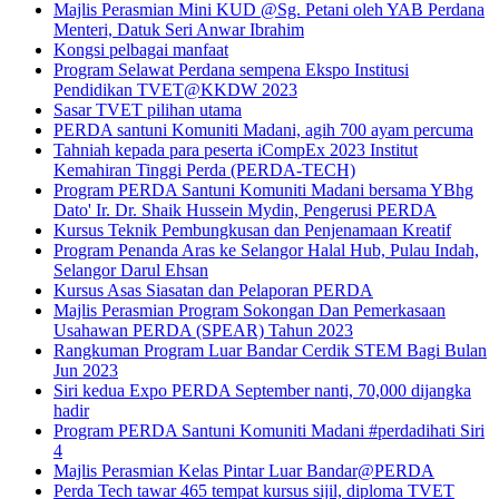
Majlis Perasmian Mini KUD @Sg. Petani oleh YAB Perdana
Menteri, Datuk Seri Anwar Ibrahim
Kongsi pelbagai manfaat
Program Selawat Perdana sempena Ekspo Institusi
Pendidikan TVET@KKDW 2023
Sasar TVET pilihan utama
PERDA santuni Komuniti Madani, agih 700 ayam percuma
Tahniah kepada para peserta iCompEx 2023 Institut
Kemahiran Tinggi Perda (PERDA-TECH)
Program PERDA Santuni Komuniti Madani bersama YBhg
Dato' Ir. Dr. Shaik Hussein Mydin, Pengerusi PERDA
Kursus Teknik Pembungkusan dan Penjenamaan Kreatif
Program Penanda Aras ke Selangor Halal Hub, Pulau Indah,
Selangor Darul Ehsan
Kursus Asas Siasatan dan Pelaporan PERDA
Majlis Perasmian Program Sokongan Dan Pemerkasaan
Usahawan PERDA (SPEAR) Tahun 2023
Rangkuman Program Luar Bandar Cerdik STEM Bagi Bulan
Jun 2023
Siri kedua Expo PERDA September nanti, 70,000 dijangka
hadir
Program PERDA Santuni Komuniti Madani #perdadihati Siri
4
Majlis Perasmian Kelas Pintar Luar Bandar@PERDA
Perda Tech tawar 465 tempat kursus sijil, diploma TVET