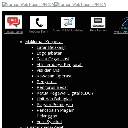
Aduan & Maklumbalas
Peta Laman
Hubungi Kami
Soalan Lazim
MyHRMIS 
Maklumat Korporat
Latar Belakang
Logo Jabatan
Carta Organisasi
Ahli Lembaga Pengarah
Visi dan Misi
Kawasan Operasi
Pengerusi
Pengurus Besar
Ketua Pegawai Digital (CDO)
Unit dan Bahagian
Piagam Pelanggan
Pencapaian Piagam
Pelanggan
Anak Syarikat
Jawatankuasa/Kelab