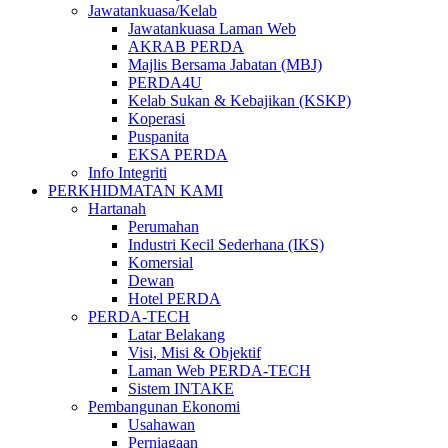
Jawatankuasa/Kelab
Jawatankuasa Laman Web
AKRAB PERDA
Majlis Bersama Jabatan (MBJ)
PERDA4U
Kelab Sukan & Kebajikan (KSKP)
Koperasi
Puspanita
EKSA PERDA
Info Integriti
PERKHIDMATAN KAMI
Hartanah
Perumahan
Industri Kecil Sederhana (IKS)
Komersial
Dewan
Hotel PERDA
PERDA-TECH
Latar Belakang
Visi, Misi & Objektif
Laman Web PERDA-TECH
Sistem INTAKE
Pembangunan Ekonomi
Usahawan
Perniagaan