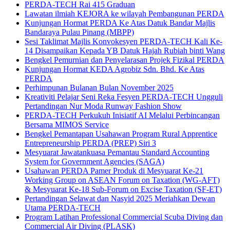
PERDA-TECH Rai 415 Graduan
Lawatan ilmiah KEJORA ke wilayah Pembangunan PERDA
Kunjungan Hormat PERDA Ke Atas Datuk Bandar Majlis
Bandaraya Pulau Pinang (MBPP)
Sesi Taklimat Majlis Konvokesyen PERDA-TECH Kali Ke-
14 Disampaikan Kepada YB Datuk Hajah Rubiah binti Wang
Bengkel Pemurnian dan Penyelarasan Projek Fizikal PERDA
Kunjungan Hormat KEDA Agrobiz Sdn. Bhd. Ke Atas
PERDA
Perhimpunan Bulanan Bulan November 2025
Kreativiti Pelajar Seni Reka Fesyen PERDA-TECH Ungguli
Pertandingan Nur Moda Runway Fashion Show
PERDA-TECH Perkukuh Inisiatif AI Melalui Perbincangan
Bersama MIMOS Service
Bengkel Pemantapan Usahawan Program Rural Apprentice
Entrepreneurship PERDA (PREP) Siri 3
Mesyuarat Jawatankuasa Pemantau Standard Accounting
System for Government Agencies (SAGA)
Usahawan PERDA Pamer Produk di Mesyuarat Ke-21
Working Group on ASEAN Forum on Taxation (WG-AFT)
& Mesyuarat Ke-18 Sub-Forum on Excise Taxation (SF-ET)
Pertandingan Selawat dan Nasyid 2025 Meriahkan Dewan
Utama PERDA-TECH
Program Latihan Professional Commercial Scuba Diving dan
Commercial Air Diving (PLASK)