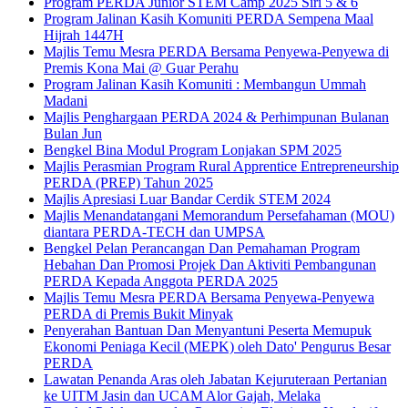
Program PERDA Junior STEM Camp 2025 Siri 5 & 6
Program Jalinan Kasih Komuniti PERDA Sempena Maal
Hijrah 1447H
Majlis Temu Mesra PERDA Bersama Penyewa-Penyewa di
Premis Kona Mai @ Guar Perahu
Program Jalinan Kasih Komuniti : Membangun Ummah
Madani
Majlis Penghargaan PERDA 2024 & Perhimpunan Bulanan
Bulan Jun
Bengkel Bina Modul Program Lonjakan SPM 2025
Majlis Perasmian Program Rural Apprentice Entrepreneurship
PERDA (PREP) Tahun 2025
Majlis Apresiasi Luar Bandar Cerdik STEM 2024
Majlis Menandatangani Memorandum Persefahaman (MOU)
diantara PERDA-TECH dan UMPSA
Bengkel Pelan Perancangan Dan Pemahaman Program
Hebahan Dan Promosi Projek Dan Aktiviti Pembangunan
PERDA Kepada Anggota PERDA 2025
Majlis Temu Mesra PERDA Bersama Penyewa-Penyewa
PERDA di Premis Bukit Minyak
Penyerahan Bantuan Dan Menyantuni Peserta Memupuk
Ekonomi Peniaga Kecil (MEPK) oleh Dato' Pengurus Besar
PERDA
Lawatan Penanda Aras oleh Jabatan Kejuruteraan Pertanian
ke UITM Jasin dan UCAM Alor Gajah, Melaka