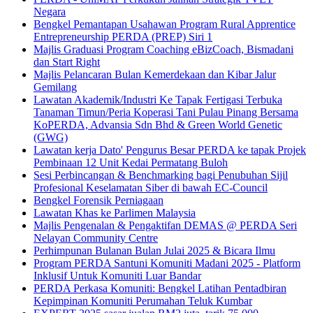
Negara
Bengkel Pemantapan Usahawan Program Rural Apprentice
Entrepreneurship PERDA (PREP) Siri 1
Majlis Graduasi Program Coaching eBizCoach, Bismadani
dan Start Right
Majlis Pelancaran Bulan Kemerdekaan dan Kibar Jalur
Gemilang
Lawatan Akademik/Industri Ke Tapak Fertigasi Terbuka
Tanaman Timun/Peria Koperasi Tani Pulau Pinang Bersama
KoPERDA, Advansia Sdn Bhd & Green World Genetic
(GWG)
Lawatan kerja Dato' Pengurus Besar PERDA ke tapak Projek
Pembinaan 12 Unit Kedai Permatang Buloh
Sesi Perbincangan & Benchmarking bagi Penubuhan Sijil
Profesional Keselamatan Siber di bawah EC-Council
Bengkel Forensik Perniagaan
Lawatan Khas ke Parlimen Malaysia
Majlis Pengenalan & Pengaktifan DEMAS @ PERDA Seri
Nelayan Community Centre
Perhimpunan Bulanan Bulan Julai 2025 & Bicara Ilmu
Program PERDA Santuni Komuniti Madani 2025 - Platform
Inklusif Untuk Komuniti Luar Bandar
PERDA Perkasa Komuniti: Bengkel Latihan Pentadbiran
Kepimpinan Komuniti Perumahan Teluk Kumbar