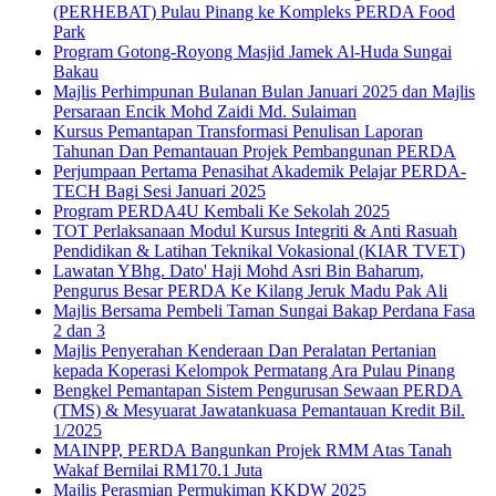
(PERHEBAT) Pulau Pinang ke Kompleks PERDA Food
Park
Program Gotong-Royong Masjid Jamek Al-Huda Sungai
Bakau
Majlis Perhimpunan Bulanan Bulan Januari 2025 dan Majlis
Persaraan Encik Mohd Zaidi Md. Sulaiman
Kursus Pemantapan Transformasi Penulisan Laporan
Tahunan Dan Pemantauan Projek Pembangunan PERDA
Perjumpaan Pertama Penasihat Akademik Pelajar PERDA-
TECH Bagi Sesi Januari 2025
Program PERDA4U Kembali Ke Sekolah 2025
TOT Perlaksanaan Modul Kursus Integriti & Anti Rasuah
Pendidikan & Latihan Teknikal Vokasional (KIAR TVET)
Lawatan YBhg. Dato' Haji Mohd Asri Bin Baharum,
Pengurus Besar PERDA Ke Kilang Jeruk Madu Pak Ali
Majlis Bersama Pembeli Taman Sungai Bakap Perdana Fasa
2 dan 3
Majlis Penyerahan Kenderaan Dan Peralatan Pertanian
kepada Koperasi Kelompok Permatang Ara Pulau Pinang
Bengkel Pemantapan Sistem Pengurusan Sewaan PERDA
(TMS) & Mesyuarat Jawatankuasa Pemantauan Kredit Bil.
1/2025
MAINPP, PERDA Bangunkan Projek RMM Atas Tanah
Wakaf Bernilai RM170.1 Juta
Majlis Perasmian Permukiman KKDW 2025