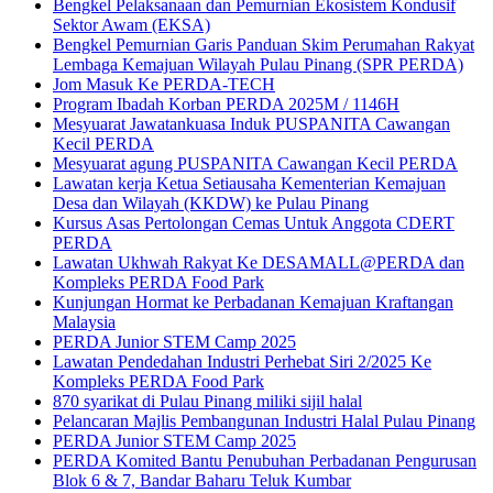
Bengkel Pelaksanaan dan Pemurnian Ekosistem Kondusif
Sektor Awam (EKSA)
Bengkel Pemurnian Garis Panduan Skim Perumahan Rakyat
Lembaga Kemajuan Wilayah Pulau Pinang (SPR PERDA)
Jom Masuk Ke PERDA-TECH
Program Ibadah Korban PERDA 2025M / 1146H
Mesyuarat Jawatankuasa Induk PUSPANITA Cawangan
Kecil PERDA
Mesyuarat agung PUSPANITA Cawangan Kecil PERDA
Lawatan kerja Ketua Setiausaha Kementerian Kemajuan
Desa dan Wilayah (KKDW) ke Pulau Pinang
Kursus Asas Pertolongan Cemas Untuk Anggota CDERT
PERDA
Lawatan Ukhwah Rakyat Ke DESAMALL@PERDA dan
Kompleks PERDA Food Park
Kunjungan Hormat ke Perbadanan Kemajuan Kraftangan
Malaysia
PERDA Junior STEM Camp 2025
Lawatan Pendedahan Industri Perhebat Siri 2/2025 Ke
Kompleks PERDA Food Park
870 syarikat di Pulau Pinang miliki sijil halal
Pelancaran Majlis Pembangunan Industri Halal Pulau Pinang
PERDA Junior STEM Camp 2025
PERDA Komited Bantu Penubuhan Perbadanan Pengurusan
Blok 6 & 7, Bandar Baharu Teluk Kumbar