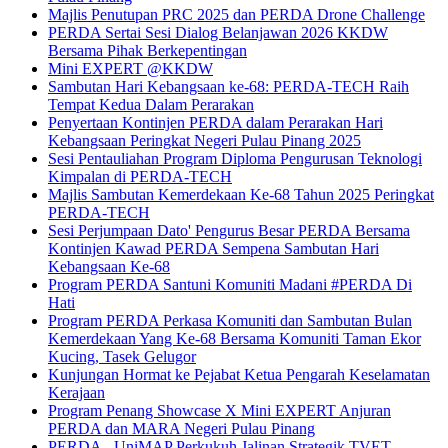
Majlis Penutupan PRC 2025 dan PERDA Drone Challenge
PERDA Sertai Sesi Dialog Belanjawan 2026 KKDW
Bersama Pihak Berkepentingan
Mini EXPERT @KKDW
Sambutan Hari Kebangsaan ke-68: PERDA-TECH Raih
Tempat Kedua Dalam Perarakan
Penyertaan Kontinjen PERDA dalam Perarakan Hari
Kebangsaan Peringkat Negeri Pulau Pinang 2025
Sesi Pentauliahan Program Diploma Pengurusan Teknologi
Kimpalan di PERDA-TECH
Majlis Sambutan Kemerdekaan Ke-68 Tahun 2025 Peringkat
PERDA-TECH
Sesi Perjumpaan Dato' Pengurus Besar PERDA Bersama
Kontinjen Kawad PERDA Sempena Sambutan Hari
Kebangsaan Ke-68
Program PERDA Santuni Komuniti Madani #PERDA Di
Hati
Program PERDA Perkasa Komuniti dan Sambutan Bulan
Kemerdekaan Yang Ke-68 Bersama Komuniti Taman Ekor
Kucing, Tasek Gelugor
Kunjungan Hormat ke Pejabat Ketua Pengarah Keselamatan
Kerajaan
Program Penang Showcase X Mini EXPERT Anjuran
PERDA dan MARA Negeri Pulau Pinang
PERDA - UniMAP Perkukuh Jalinan Strategik TVET