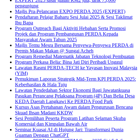
EXPERT 2025 sasar jualan RM2 juta, tarik 75,000
pengunjung
Majlis Pra-Pelancaran EXPO PERDA 2025 (EXPERT)
Pendaftaran Pelajar Baharu Sesi Julai 2025 & Sesi Taklimat
Ibu Bapa
Program Outreach Bagi Aktiviti Hebahan Serta Promosi
Projek dan Program Pembangunan PERDA Kepada
Masyarakat Awam Tahun 2025
Majlis Temu Mesra Bersama Penyewa-Penyewa PERDA di
Premis Makan Makan @ Sungai Acheh
Program Remedial Matematik Jabatan Teknologi Pembuatan
Program Perkasa Belia: Bina Jati Diri Peribadi Unggul
Lawatan Rasmi PERDA-TECH ke Yayasan Inovasi Malaysia
(YIM)
Pemukiman Laporan Strategik Mid-Term KPI PERDA 2025:
Keberhasilan & Hala Tuju
Lawatan Pendedahan Sektor Ekonomi Bagi Jawatankuasa
Pasukan Perancang Pelaksana Program (4P) Dan Belia Desa
KEDA Daerah Langkawi Ke PERDA Food Park
Kursus Asas Pertahanan Awam dalam Pengurusan Bencana
Skuad Ihsan Madani KKDW
Sesi Pemilihan Peserta Program Latihan Selaman Skuba
Komersial dan Kimpalan Bawah Air
Seminar Kuasai AI di Hujung Jari: Transformasi Dunia
Guaman Dengan ChatGPT