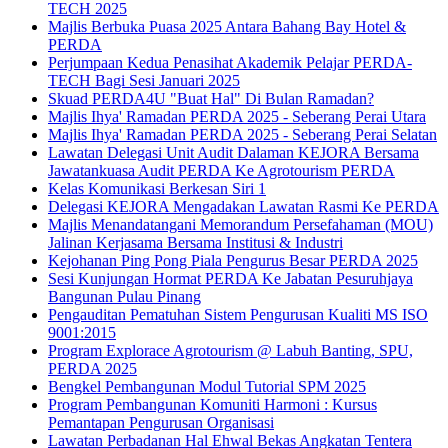
TECH 2025
Majlis Berbuka Puasa 2025 Antara Bahang Bay Hotel &
PERDA
Perjumpaan Kedua Penasihat Akademik Pelajar PERDA-
TECH Bagi Sesi Januari 2025
Skuad PERDA4U "Buat Hal" Di Bulan Ramadan?
Majlis Ihya' Ramadan PERDA 2025 - Seberang Perai Utara
Majlis Ihya' Ramadan PERDA 2025 - Seberang Perai Selatan
Lawatan Delegasi Unit Audit Dalaman KEJORA Bersama
Jawatankuasa Audit PERDA Ke Agrotourism PERDA
Kelas Komunikasi Berkesan Siri 1
Delegasi KEJORA Mengadakan Lawatan Rasmi Ke PERDA
Majlis Menandatangani Memorandum Persefahaman (MOU)
Jalinan Kerjasama Bersama Institusi & Industri
Kejohanan Ping Pong Piala Pengurus Besar PERDA 2025
Sesi Kunjungan Hormat PERDA Ke Jabatan Pesuruhjaya
Bangunan Pulau Pinang
Pengauditan Pematuhan Sistem Pengurusan Kualiti MS ISO
9001:2015
Program Explorace Agrotourism @ Labuh Banting, SPU,
PERDA 2025
Bengkel Pembangunan Modul Tutorial SPM 2025
Program Pembangunan Komuniti Harmoni : Kursus
Pemantapan Pengurusan Organisasi
Lawatan Perbadanan Hal Ehwal Bekas Angkatan Tentera