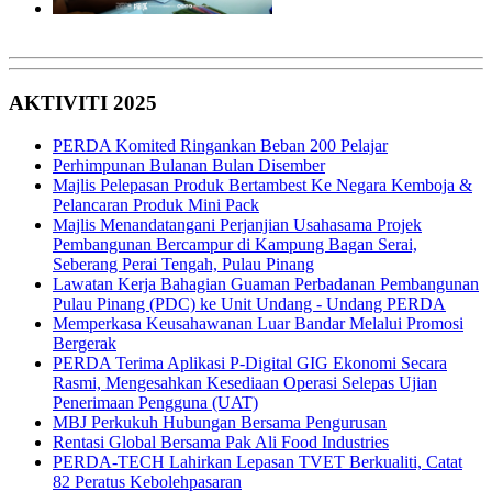
AKTIVITI 2025
PERDA Komited Ringankan Beban 200 Pelajar
Perhimpunan Bulanan Bulan Disember
Majlis Pelepasan Produk Bertambest Ke Negara Kemboja &
Pelancaran Produk Mini Pack
Majlis Menandatangani Perjanjian Usahasama Projek
Pembangunan Bercampur di Kampung Bagan Serai,
Seberang Perai Tengah, Pulau Pinang
Lawatan Kerja Bahagian Guaman Perbadanan Pembangunan
Pulau Pinang (PDC) ke Unit Undang - Undang PERDA
Memperkasa Keusahawanan Luar Bandar Melalui Promosi
Bergerak
PERDA Terima Aplikasi P-Digital GIG Ekonomi Secara
Rasmi, Mengesahkan Kesediaan Operasi Selepas Ujian
Penerimaan Pengguna (UAT)
MBJ Perkukuh Hubungan Bersama Pengurusan
Rentasi Global Bersama Pak Ali Food Industries
PERDA-TECH Lahirkan Lepasan TVET Berkualiti, Catat
82 Peratus Kebolehpasaran