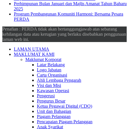
Perhimpunan Bulan Januari dan Majlis Amanat Tahun Baharu
2025
Program Pembangunan Komuniti Harmoni: Bersama Pesara
PERDA
Penafian : PERDA tidak akan bertanggungjawab atas sebarang
kehilangan data atau kerugian yang berlaku disebabkan penggunaan
laman web ini.
LAMAN UTAMA
MAKLUMAT KAMI
Maklumat Korporat
Latar Belakang
Logo Jabatan
Carta Organisasi
Ahli Lembaga Pengarah
Visi dan Misi
Kawasan Operasi
Pengerusi
Pengurus Besar
Ketua Pegawai Digital (CDO)
Unit dan Bahagian
Piagam Pelanggan
Pencapaian Piagam Pelanggan
Anak Syarikat