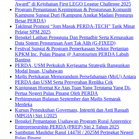
Award” di Kejohanan First LEGO League Challenge 2025
Program Pemantapan Kepimpinan & Pengurusan Komuniti
Kampung Sungai Duri (Kampung Angkat Madani Pengurus
Besar PERDA)
Taklimat Promosi “Jom Masuk PERDA-TECH” Tarik Minat
Pelajar SPM 2025
Bengkel Latihan Pengguna Dan Pentadbir Serta Kemasukan
Data Sistem Pengurusan Aset Tak Alih (G-FIXED)
Festival Sungai & Program Pemerkasaan Sektor Pertanian
KPKM Inc. Pulau Pinang @ Agrotourism PERDA Labuh
Banting
PERDA, USM Perkukuh Kerjasama Strategik Bangunkan
Modal Insan, Usahawan
Majlis Pertukaran Memorandum Persefahaman (MoU) Antara
PERDA dan USM Serta Penyerahan Replika Cek
Kunjungan Hormat Ke Atas Tuan Yang Terutama Yang Di-
Pertua Negeri Pulau Pinang Oleh PERDA
Perhimpunan Bulanan September dan Majlis Semarak
Merdeka
Kursus Pengukuhan Governans, Integriti dan Anti Rasuah
(MPGIA) Siri 1/2025
Bengkel Pemantapan Usahawan Program Rural Apprentice
Entrepreneurship PERDA (PREP) Siri 2 Tahun 2025
Sambutan Maulidur Rasul 1447H / 2025M Peringkat Negeri
Pulau Pinang