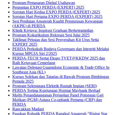
Program Pemasaran Digital Usahawan
Perasmian EXPO PERDA (EXPERT) 2025
Sorotan Hari Kedua EXPO PERDA (EXPERT) 2025
Sorotan Hari Pertama EXPO PERDA (EXPERT) 2025
Sesi Penilaian Anugerah Kualiti Pengurusan Kewangan
(AKPK) di PERDA
Klinik Kerjaya: Inspirasi Graduan Berketrampilan
Program Kokurikulum Rekreasi Sesi Julai 2025
Taklimat Petugas dan Sesi Penyerahan Kit Urus Setia
EXPERT 2025
PERDA Perkukuh Budaya Governans dan Integriti Melalui
Kursus MPGIA Siri 2/2025
PERDA-TECH Sertai Ekspo TVET@KKDW 2025 dan
Raih Kejayaan Cemerlang
Lawatan Delegasi Guangdong Economic & Trade Office In
Southeast Asia (KL)
Kursus Solekan dan Tatarias di Bawah Program Bimbingan
Pemula 2025
Program Selenggara Elektrik Rumah Impian (SERI)
PERDA Terima Kunjungan Hormat Maybank Berhad
Majlis Penandatanganan Perjanjian Panel Potongan Gaji
Majikan (PGM) Antara Co-opbank Pertama (CBP) dan
PERDA
Rancakkan Madani
Pasukan Robotik PERDA Rangkul Anugerah “Rising Star