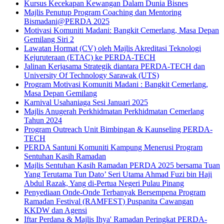
Kursus Kecekapan Kewangan Dalam Dunia Bisnes
Majlis Penutup Program Coaching dan Mentoring
Bismadani@PERDA 2025
Motivasi Komuniti Madani: Bangkit Cemerlang, Masa Depan
Gemilang Siri 2
Lawatan Hormat (CV) oleh Majlis Akreditasi Teknologi
Kejuruteraan (ETAC) ke PERDA-TECH
Jalinan Kerjasama Strategik diantara PERDA-TECH dan
University Of Technology Sarawak (UTS)
Program Motivasi Komuniti Madani : Bangkit Cemerlang,
Masa Depan Gemilang
Karnival Usahaniaga Sesi Januari 2025
Majlis Anugerah Perkhidmatan Perkhidmatan Cemerlang
Tahun 2024
Program Outreach Unit Bimbingan & Kaunseling PERDA-
TECH
PERDA Santuni Komuniti Kampung Menerusi Program
Sentuhan Kasih Ramadan
Majlis Sentuhan Kasih Ramadan PERDA 2025 bersama Tuan
Yang Terutama Tun Dato’ Seri Utama Ahmad Fuzi bin Haji
Abdul Razak, Yang di-Pertua Negeri Pulau Pinang
Penyediaan Onde-Onde Terbanyak Bersempena Program
Ramadan Festival (RAMFEST) Puspanita Cawangan
KKDW dan Agensi
Iftar Perdana & Majlis Ihya' Ramadan Peringkat PERDA-