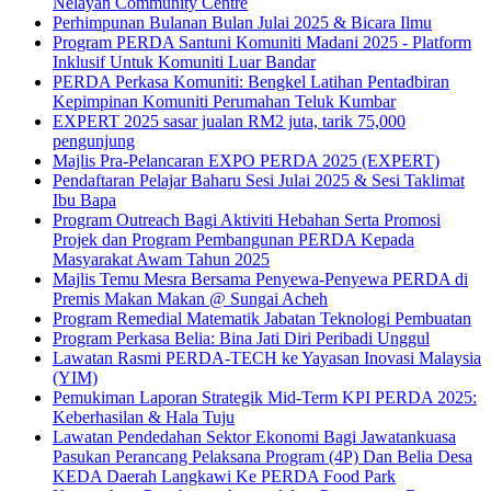
Nelayan Community Centre
Perhimpunan Bulanan Bulan Julai 2025 & Bicara Ilmu
Program PERDA Santuni Komuniti Madani 2025 - Platform
Inklusif Untuk Komuniti Luar Bandar
PERDA Perkasa Komuniti: Bengkel Latihan Pentadbiran
Kepimpinan Komuniti Perumahan Teluk Kumbar
EXPERT 2025 sasar jualan RM2 juta, tarik 75,000
pengunjung
Majlis Pra-Pelancaran EXPO PERDA 2025 (EXPERT)
Pendaftaran Pelajar Baharu Sesi Julai 2025 & Sesi Taklimat
Ibu Bapa
Program Outreach Bagi Aktiviti Hebahan Serta Promosi
Projek dan Program Pembangunan PERDA Kepada
Masyarakat Awam Tahun 2025
Majlis Temu Mesra Bersama Penyewa-Penyewa PERDA di
Premis Makan Makan @ Sungai Acheh
Program Remedial Matematik Jabatan Teknologi Pembuatan
Program Perkasa Belia: Bina Jati Diri Peribadi Unggul
Lawatan Rasmi PERDA-TECH ke Yayasan Inovasi Malaysia
(YIM)
Pemukiman Laporan Strategik Mid-Term KPI PERDA 2025:
Keberhasilan & Hala Tuju
Lawatan Pendedahan Sektor Ekonomi Bagi Jawatankuasa
Pasukan Perancang Pelaksana Program (4P) Dan Belia Desa
KEDA Daerah Langkawi Ke PERDA Food Park