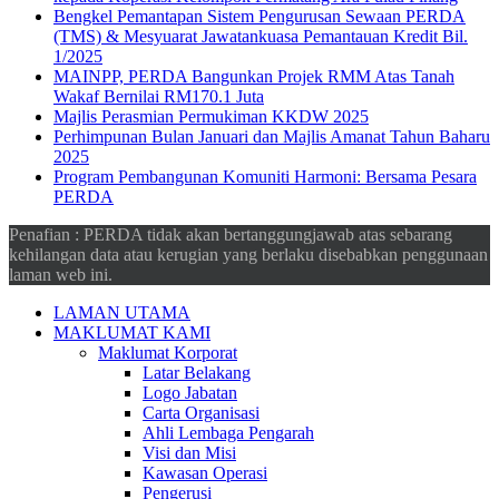
Bengkel Pemantapan Sistem Pengurusan Sewaan PERDA
(TMS) & Mesyuarat Jawatankuasa Pemantauan Kredit Bil.
1/2025
MAINPP, PERDA Bangunkan Projek RMM Atas Tanah
Wakaf Bernilai RM170.1 Juta
Majlis Perasmian Permukiman KKDW 2025
Perhimpunan Bulan Januari dan Majlis Amanat Tahun Baharu
2025
Program Pembangunan Komuniti Harmoni: Bersama Pesara
PERDA
Penafian : PERDA tidak akan bertanggungjawab atas sebarang
kehilangan data atau kerugian yang berlaku disebabkan penggunaan
laman web ini.
LAMAN UTAMA
MAKLUMAT KAMI
Maklumat Korporat
Latar Belakang
Logo Jabatan
Carta Organisasi
Ahli Lembaga Pengarah
Visi dan Misi
Kawasan Operasi
Pengerusi