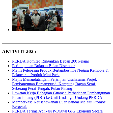
AKTIVITI 2025
PERDA Komited Ringankan Beban 200 Pelajar
Perhimpunan Bulanan Bulan Disember
Majlis Pelepasan Produk Bertambest Ke Negara Kemboja &
Pelancaran Produk Mini Pack
Majlis Menandatangani Perjanjian Usahasama Projek
Pembangunan Bercampur di Kampung Bagan Serai,
Seberang Perai Tengah, Pulau Pinang
Lawatan Kerja Bahagian Guaman Perbadanan Pembangunan
Pulau Pinang (PDC) ke Unit Undang - Undang PERDA
Memperkasa Keusahawanan Luar Bandar Melalui Promosi
Bergerak
PERDA Terima Aplikasi P-Digital GIG Ekonomi Secara