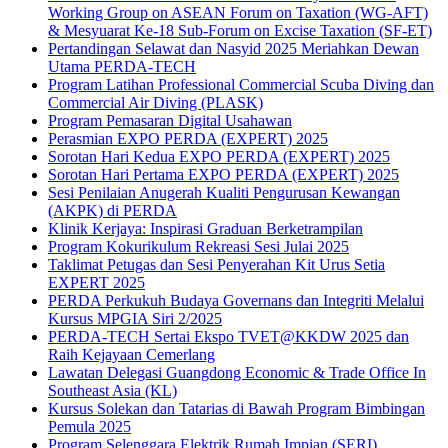
Working Group on ASEAN Forum on Taxation (WG-AFT)
& Mesyuarat Ke-18 Sub-Forum on Excise Taxation (SF-ET)
Pertandingan Selawat dan Nasyid 2025 Meriahkan Dewan
Utama PERDA-TECH
Program Latihan Professional Commercial Scuba Diving dan
Commercial Air Diving (PLASK)
Program Pemasaran Digital Usahawan
Perasmian EXPO PERDA (EXPERT) 2025
Sorotan Hari Kedua EXPO PERDA (EXPERT) 2025
Sorotan Hari Pertama EXPO PERDA (EXPERT) 2025
Sesi Penilaian Anugerah Kualiti Pengurusan Kewangan
(AKPK) di PERDA
Klinik Kerjaya: Inspirasi Graduan Berketrampilan
Program Kokurikulum Rekreasi Sesi Julai 2025
Taklimat Petugas dan Sesi Penyerahan Kit Urus Setia
EXPERT 2025
PERDA Perkukuh Budaya Governans dan Integriti Melalui
Kursus MPGIA Siri 2/2025
PERDA-TECH Sertai Ekspo TVET@KKDW 2025 dan
Raih Kejayaan Cemerlang
Lawatan Delegasi Guangdong Economic & Trade Office In
Southeast Asia (KL)
Kursus Solekan dan Tatarias di Bawah Program Bimbingan
Pemula 2025
Program Selenggara Elektrik Rumah Impian (SERI)