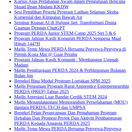
Kursus Asas Pertahanan Awam dalam Pengurusan Bencana
Skuad Ihsan Madani KKDW
Sesi Pemilihan Peserta Program Latihan Selaman Skuba
Komersial dan Kimpalan Bawah Air
Seminar Kuasai AI di Hujung Jari: Transformasi Dunia
Guaman Dengan ChatGPT
Program PERDA Junior STEM Camp 2025 Siri 5 & 6
Program Jalinan Kasih Komuniti PERDA Sempena Maal
Hijrah 1447H
Majlis Temu Mesra PERDA Bersama Penyewa-Penyewa di
Premis Kona Mai @ Guar Perahu
Program Jalinan Kasih Komuniti : Membangun Ummah
Madani
Majlis Penghargaan PERDA 2024 & Perhimpunan Bulanan
Bulan Jun
Bengkel Bina Modul Program Lonjakan SPM 2025
Majlis Perasmian Program Rural Apprentice Entrepreneurship
PERDA (PREP) Tahun 2025
Majlis Apresiasi Luar Bandar Cerdik STEM 2024
Majlis Menandatangani Memorandum Persefahaman (MOU)
diantara PERDA-TECH dan UMPSA
Bengkel Pelan Perancangan Dan Pemahaman Program
Hebahan Dan Promosi Projek Dan Aktiviti Pembangunan
PERDA Kepada Anggota PERDA 2025
Majlis Temu Mesra PERDA Bersama Penyewa-Penyewa