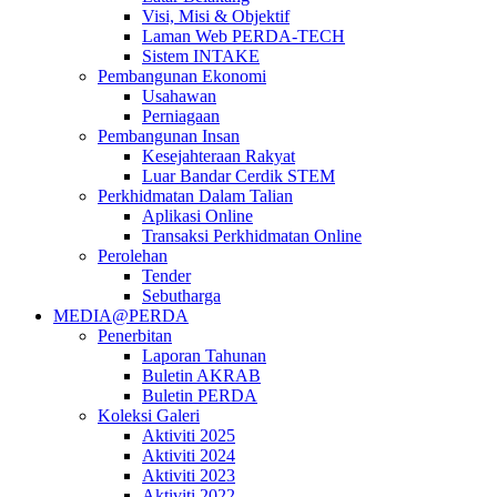
Visi, Misi & Objektif
Laman Web PERDA-TECH
Sistem INTAKE
Pembangunan Ekonomi
Usahawan
Perniagaan
Pembangunan Insan
Kesejahteraan Rakyat
Luar Bandar Cerdik STEM
Perkhidmatan Dalam Talian
Aplikasi Online
Transaksi Perkhidmatan Online
Perolehan
Tender
Sebutharga
MEDIA@PERDA
Penerbitan
Laporan Tahunan
Buletin AKRAB
Buletin PERDA
Koleksi Galeri
Aktiviti 2025
Aktiviti 2024
Aktiviti 2023
Aktiviti 2022