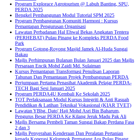
Program Explorace Agrotourism @ Labuh Banting, SPU,
PERDA 2025
Bengkel Pembangunan Modul Tutorial SPM 2025
Program Pembangunan Komuniti Harmoni : Kursus
Pemantapan Pengurusan Organisasi
Lawatan Perbadanan Hal Ehwal Bekas Angkatan Tentera
(PERHEBAT) Pulau Pinang ke Kompleks PERDA Food
Park
Program Gotong-Royong Masjid Jamek Al-Huda Sungai
Bakau
Majlis Perhimpunan Bulanan Bulan Januari 2025 dan Majlis
Persaraan Encik Mohd Zaidi Md. Sulaiman
Kursus Pemantapan Transformasi Penulisan Laporan
Tahunan Dan Pemantauan Projek Pembangunan PERDA
Perjumpaan Pertama Penasihat Akademik Pelajar PERDA-
TECH Bagi Sesi Januari 2025
Program PERDA4U Kembali Ke Sekolah 2025
TOT Perlaksanaan Modul Kursus Integriti & Anti Rasuah
Pendidikan & Latihan Teknikal Vokasional (KIAR TVET)
Lawatan YBhg. Dato' Haji Mohd Asri Bin Baharum,
Pengurus Besar PERDA Ke Kilang Jeruk Madu Pak Ali
Majlis Bersama Pembeli Taman Sungai Bakap Perdana Fasa
2 dan 3
Majlis Penyerahan Kenderaan Dan Peralatan Pertanian
kepada Koperasi Kelompok Permatang Ara Pulau Pinang