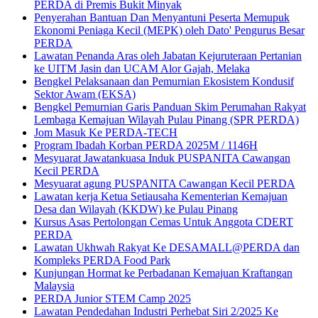
PERDA di Premis Bukit Minyak
Penyerahan Bantuan Dan Menyantuni Peserta Memupuk
Ekonomi Peniaga Kecil (MEPK) oleh Dato' Pengurus Besar
PERDA
Lawatan Penanda Aras oleh Jabatan Kejuruteraan Pertanian
ke UITM Jasin dan UCAM Alor Gajah, Melaka
Bengkel Pelaksanaan dan Pemurnian Ekosistem Kondusif
Sektor Awam (EKSA)
Bengkel Pemurnian Garis Panduan Skim Perumahan Rakyat
Lembaga Kemajuan Wilayah Pulau Pinang (SPR PERDA)
Jom Masuk Ke PERDA-TECH
Program Ibadah Korban PERDA 2025M / 1146H
Mesyuarat Jawatankuasa Induk PUSPANITA Cawangan
Kecil PERDA
Mesyuarat agung PUSPANITA Cawangan Kecil PERDA
Lawatan kerja Ketua Setiausaha Kementerian Kemajuan
Desa dan Wilayah (KKDW) ke Pulau Pinang
Kursus Asas Pertolongan Cemas Untuk Anggota CDERT
PERDA
Lawatan Ukhwah Rakyat Ke DESAMALL@PERDA dan
Kompleks PERDA Food Park
Kunjungan Hormat ke Perbadanan Kemajuan Kraftangan
Malaysia
PERDA Junior STEM Camp 2025
Lawatan Pendedahan Industri Perhebat Siri 2/2025 Ke