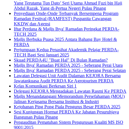
Yang Terutama Tun Dato’ Seri Utama Ahmad Fuzi bin Haji
Abdul Razak, Yang di-Pertua Negeri Pulau Pinang
Penyediaan Onde-Onde Terbanyak Bersempena Program
Ramadan Festival (RAMFEST) Puspanita Cawangan
KKDW dan Agensi
Iftar Perdana & Majlis Ihya' Ramadan Peringkat PERDA-
TECH 2025
Majlis Berbuka Puasa 2025 Antara Bahang Bay Hotel &
PERDA
Perjumpaan Kedua Penasihat Akademik Pelajar PERDA-
TECH Bagi Sesi Januari 2025
Skuad PERDA4U "Buat Hal" Di Bulan Ramadan?
Majlis Ihya' Ramadan PERDA 2025 - Seberang Perai Utara
Majlis Ihya' Ramadan PERDA 2025 - Seberang Perai Selatan
Lawatan Delegasi Unit Audit Dalaman KEJORA Bersama
Jawatankuasa Audit PERDA Ke Agrotourism PERDA
Kelas Komunikasi Berkesan Siri 1
Delegasi KEJORA Mengadakan Lawatan Rasmi Ke PERDA
Majlis Menandatangani Memorandum Persefahaman (MOU)
Jalinan Kerjasama Bersama Institusi & Industri
Kejohanan Ping Pong Piala Pengurus Besar PERDA 2025
Sesi Kunjungan Hormat PERDA Ke Jabatan Pesuruhjaya
Bangunan Pulau Pinang
Pengauditan Pematuhan Sistem Pengurusan Kualiti MS ISO
9001:2015