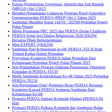
Kursus Pengukuhan Governans, Integriti dan Anti Rasuah
(MPGIA) Siri 1/2025
Bengkel Pemantapan Usahawan Program Rural Apprentice
Entrepreneurship PERDA (PREP) Siri 2 Tahun 2025
Sambutan Maulidur Rasul 1447H / 2025M Peringkat Negeri
Pulau Pinang
Majlis Penutupan PRC 2025 dan PERDA Drone Challenge
PERDA Sertai Sesi Dialog Belanjawan 2026 KKDW
Bersama Pihak Berkepentingan
Mini EXPERT @KKDW
Sambutan Hari Kebangsaan ke-68: PERDA-TECH Raih
Tempat Kedua Dalam Perarakan
Penyertaan Kontinjen PERDA dalam Perarakan Hari
Kebangsaan Peringkat Negeri Pulau Pinang 2025
Sesi Pentauliahan Program Diploma Pengurusan Teknologi
Kimpalan di PERDA-TECH
Majlis Sambutan Kemerdekaan Ke-68 Tahun 2025 Peringkat
PERDA-TECH
Sesi Perjumpaan Dato' Pengurus Besar PERDA Bersama
Kontinjen Kawad PERDA Sempena Sambutan Hari
Kebangsaan Ke-68
Program PERDA Santuni Komuniti Madani #PERDA Di
Hati
Program PERDA Perkasa Komuniti dan Sambutan Bulan