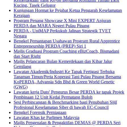
Kemerdekaan Yang Ke-68 Bersama Komuniti Taman Ekor
Kucing, Tasek Gelugor
Kunjungan Hormat ke Pejabat Ketua Pengarah Keselamatan
Kerajaan
Program Penang Showcase X Mini EXPERT Anjuran
PERDA dan MARA Negeri Pulau Pinang
PERDA - UniMAP Perkukuh Jalinan Strategik TVET
Negara
Bengkel Pemantapan Usahawan Program Rural Apprentice
Entrepreneurship PERDA (PREP) Siri 1
Majlis Graduasi Program Coaching eBizCoach, Bismadani
dan Start Right
Majlis Pelancaran Bulan Kemerdekaan dan Kibar Jalur
Gemilang
Lawatan Akademik/Industri Ke Tapak Fertigasi Terbuka
Tanaman Timun/Peria Koperasi Tani Pulau Pinang Bersama
KoPERDA, Advansia Sdn Bhd & Green World Genetic
(GWG)
Lawatan kerja Dato' Pengurus Besar PERDA ke tapak Projek
Pembinaan 12 Unit Kedai Permatang Buloh
Sesi Perbincangan & Benchmarking bagi Penubuhan Sijil
Profesional Keselamatan Siber di bawah EC-Council
Bengkel Forensik Perniagaan
Lawatan Khas ke Parlimen Malaysia
Majlis Pengenalan & Pengaktifan DEMAS @ PERDA Seri