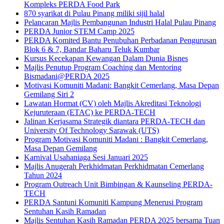
Kompleks PERDA Food Park
870 syarikat di Pulau Pinang miliki sijil halal
Pelancaran Majlis Pembangunan Industri Halal Pulau Pinang
PERDA Junior STEM Camp 2025
PERDA Komited Bantu Penubuhan Perbadanan Pengurusan
Blok 6 & 7, Bandar Baharu Teluk Kumbar
Kursus Kecekapan Kewangan Dalam Dunia Bisnes
Majlis Penutup Program Coaching dan Mentoring
Bismadani@PERDA 2025
Motivasi Komuniti Madani: Bangkit Cemerlang, Masa Depan
Gemilang Siri 2
Lawatan Hormat (CV) oleh Majlis Akreditasi Teknologi
Kejuruteraan (ETAC) ke PERDA-TECH
Jalinan Kerjasama Strategik diantara PERDA-TECH dan
University Of Technology Sarawak (UTS)
Program Motivasi Komuniti Madani : Bangkit Cemerlang,
Masa Depan Gemilang
Karnival Usahaniaga Sesi Januari 2025
Majlis Anugerah Perkhidmatan Perkhidmatan Cemerlang
Tahun 2024
Program Outreach Unit Bimbingan & Kaunseling PERDA-
TECH
PERDA Santuni Komuniti Kampung Menerusi Program
Sentuhan Kasih Ramadan
Majlis Sentuhan Kasih Ramadan PERDA 2025 bersama Tuan