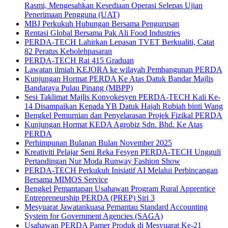
Rasmi, Mengesahkan Kesediaan Operasi Selepas Ujian
Penerimaan Pengguna (UAT)
MBJ Perkukuh Hubungan Bersama Pengurusan
Rentasi Global Bersama Pak Ali Food Industries
PERDA-TECH Lahirkan Lepasan TVET Berkualiti, Catat
82 Peratus Kebolehpasaran
PERDA-TECH Rai 415 Graduan
Lawatan ilmiah KEJORA ke wilayah Pembangunan PERDA
Kunjungan Hormat PERDA Ke Atas Datuk Bandar Majlis
Bandaraya Pulau Pinang (MBPP)
Sesi Taklimat Majlis Konvokesyen PERDA-TECH Kali Ke-
14 Disampaikan Kepada YB Datuk Hajah Rubiah binti Wang
Bengkel Pemurnian dan Penyelarasan Projek Fizikal PERDA
Kunjungan Hormat KEDA Agrobiz Sdn. Bhd. Ke Atas
PERDA
Perhimpunan Bulanan Bulan November 2025
Kreativiti Pelajar Seni Reka Fesyen PERDA-TECH Ungguli
Pertandingan Nur Moda Runway Fashion Show
PERDA-TECH Perkukuh Inisiatif AI Melalui Perbincangan
Bersama MIMOS Service
Bengkel Pemantapan Usahawan Program Rural Apprentice
Entrepreneurship PERDA (PREP) Siri 3
Mesyuarat Jawatankuasa Pemantau Standard Accounting
System for Government Agencies (SAGA)
Usahawan PERDA Pamer Produk di Mesyuarat Ke-21