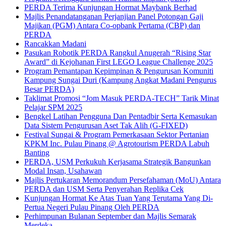
PERDA Terima Kunjungan Hormat Maybank Berhad
Majlis Penandatanganan Perjanjian Panel Potongan Gaji
Majikan (PGM) Antara Co-opbank Pertama (CBP) dan
PERDA
Rancakkan Madani
Pasukan Robotik PERDA Rangkul Anugerah “Rising Star
Award” di Kejohanan First LEGO League Challenge 2025
Program Pemantapan Kepimpinan & Pengurusan Komuniti
Kampung Sungai Duri (Kampung Angkat Madani Pengurus
Besar PERDA)
Taklimat Promosi “Jom Masuk PERDA-TECH” Tarik Minat
Pelajar SPM 2025
Bengkel Latihan Pengguna Dan Pentadbir Serta Kemasukan
Data Sistem Pengurusan Aset Tak Alih (G-FIXED)
Festival Sungai & Program Pemerkasaan Sektor Pertanian
KPKM Inc. Pulau Pinang @ Agrotourism PERDA Labuh
Banting
PERDA, USM Perkukuh Kerjasama Strategik Bangunkan
Modal Insan, Usahawan
Majlis Pertukaran Memorandum Persefahaman (MoU) Antara
PERDA dan USM Serta Penyerahan Replika Cek
Kunjungan Hormat Ke Atas Tuan Yang Terutama Yang Di-
Pertua Negeri Pulau Pinang Oleh PERDA
Perhimpunan Bulanan September dan Majlis Semarak
Merdeka