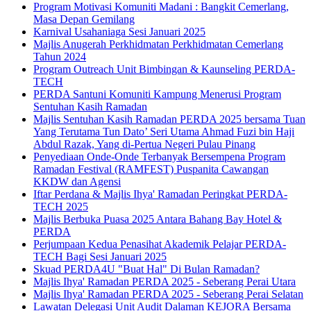
Program Motivasi Komuniti Madani : Bangkit Cemerlang,
Masa Depan Gemilang
Karnival Usahaniaga Sesi Januari 2025
Majlis Anugerah Perkhidmatan Perkhidmatan Cemerlang
Tahun 2024
Program Outreach Unit Bimbingan & Kaunseling PERDA-
TECH
PERDA Santuni Komuniti Kampung Menerusi Program
Sentuhan Kasih Ramadan
Majlis Sentuhan Kasih Ramadan PERDA 2025 bersama Tuan
Yang Terutama Tun Dato’ Seri Utama Ahmad Fuzi bin Haji
Abdul Razak, Yang di-Pertua Negeri Pulau Pinang
Penyediaan Onde-Onde Terbanyak Bersempena Program
Ramadan Festival (RAMFEST) Puspanita Cawangan
KKDW dan Agensi
Iftar Perdana & Majlis Ihya' Ramadan Peringkat PERDA-
TECH 2025
Majlis Berbuka Puasa 2025 Antara Bahang Bay Hotel &
PERDA
Perjumpaan Kedua Penasihat Akademik Pelajar PERDA-
TECH Bagi Sesi Januari 2025
Skuad PERDA4U "Buat Hal" Di Bulan Ramadan?
Majlis Ihya' Ramadan PERDA 2025 - Seberang Perai Utara
Majlis Ihya' Ramadan PERDA 2025 - Seberang Perai Selatan
Lawatan Delegasi Unit Audit Dalaman KEJORA Bersama