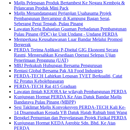
Majlis Pelepasan Produk Bertambest Ke Negara Kemboja &
Pelancaran Produk Mini Pack
Majlis Menandatangani Perjanjian Usahasama Projek
Pembangunan Bercampur di Kampung Bagan Serai,
Seberang Perai Tengah, Pulau Pinang
Lawatan Kerja Bahagian Guaman Perbadanan Pembangunan
Pulau Pinang (PDC) ke Unit Undang - Undang PERDA
Memperkasa Keusahawanan Luar Bandar Melalui Promosi
Bergerak
PERDA Terima Aplikasi P-Digital GIG Ekonomi Secara
Rasmi, Mengesahkan Kesediaan Operasi Selepas Ujian
Penerimaan Pengguna (UAT)
MBJ Perkukuh Hubungan Bersama Pengurusan
Rentasi Global Bersama Pak Ali Food Industries
PERDA-TECH Lahirkan Lepasan TVET Berkualiti, Catat
82 Peratus Kebolehpasaran
PERDA-TECH Rai 415 Graduan
Lawatan ilmiah KEJORA ke wilayah Pembangunan PERDA
Kunjungan Hormat PERDA Ke Atas Datuk Bandar Majlis
Bandaraya Pulau Pinang (MBPP)
Sesi Taklimat Majlis Konvokesyen PERDA-TECH Kali Ke-
14 Disampaikan Kepada YB Datuk Hajah Rubiah binti Wang
Bengkel Pemurnian dan Penyelarasan Projek Fizikal PERDA
Kunjungan Hormat KEDA Agrobiz Sdn. Bhd. Ke Atas
PERDA