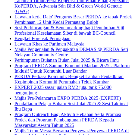
Tanaman Timun/Peria Koperasi Tani Pulau Pinang Bersama
KoPERDA, Advansia Sdn Bhd & Green World Genetic
(GWG)
Lawatan kerja Dato' Pengurus Besar PERDA ke tapak Projek
Pembinaan 12 Unit Kedai Permatang Buloh
Sesi Perbincangan & Benchmarking bagi Penubuhan Sijil
Profesional Keselamatan Siber di bawah EC-Council
Bengkel Forensik Perniagaan
Lawatan Khas ke Parlimen Malaysia
Majlis Pengenalan & Pengaktifan DEMAS @ PERDA Seri
Nelayan Community Centre
Perhimpunan Bulanan Bulan Julai 2025 & Bicara Ilmu
Program PERDA Santuni Komuniti Madani 2025 - Platform
Inklusif Untuk Komuniti Luar Bandar
PERDA Perkasa Komuniti: Bengkel Latihan Pentadbiran
Kepimpinan Komuniti Perumahan Teluk Kumbar
EXPERT 2025 sasar jualan RM2 juta, tarik 75,000
pengunjung
Majlis Pra-Pelancaran EXPO PERDA 2025 (EXPERT)
Pendaftaran Pelajar Baharu Sesi Julai 2025 & Sesi Taklimat
Ibu Bapa
Program Outreach Bagi Aktiviti Hebahan Serta Promosi
Projek dan Program Pembangunan PERDA Kepada
Masyarakat Awam Tahun 2025
Majlis Temu Mesra Bersama Penyewa-Penyewa PERDA di