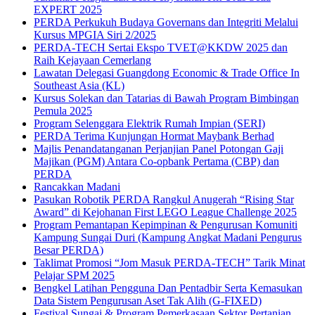
EXPERT 2025
PERDA Perkukuh Budaya Governans dan Integriti Melalui
Kursus MPGIA Siri 2/2025
PERDA-TECH Sertai Ekspo TVET@KKDW 2025 dan
Raih Kejayaan Cemerlang
Lawatan Delegasi Guangdong Economic & Trade Office In
Southeast Asia (KL)
Kursus Solekan dan Tatarias di Bawah Program Bimbingan
Pemula 2025
Program Selenggara Elektrik Rumah Impian (SERI)
PERDA Terima Kunjungan Hormat Maybank Berhad
Majlis Penandatanganan Perjanjian Panel Potongan Gaji
Majikan (PGM) Antara Co-opbank Pertama (CBP) dan
PERDA
Rancakkan Madani
Pasukan Robotik PERDA Rangkul Anugerah “Rising Star
Award” di Kejohanan First LEGO League Challenge 2025
Program Pemantapan Kepimpinan & Pengurusan Komuniti
Kampung Sungai Duri (Kampung Angkat Madani Pengurus
Besar PERDA)
Taklimat Promosi “Jom Masuk PERDA-TECH” Tarik Minat
Pelajar SPM 2025
Bengkel Latihan Pengguna Dan Pentadbir Serta Kemasukan
Data Sistem Pengurusan Aset Tak Alih (G-FIXED)
Festival Sungai & Program Pemerkasaan Sektor Pertanian