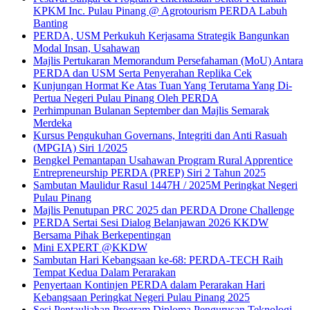
KPKM Inc. Pulau Pinang @ Agrotourism PERDA Labuh
Banting
PERDA, USM Perkukuh Kerjasama Strategik Bangunkan
Modal Insan, Usahawan
Majlis Pertukaran Memorandum Persefahaman (MoU) Antara
PERDA dan USM Serta Penyerahan Replika Cek
Kunjungan Hormat Ke Atas Tuan Yang Terutama Yang Di-
Pertua Negeri Pulau Pinang Oleh PERDA
Perhimpunan Bulanan September dan Majlis Semarak
Merdeka
Kursus Pengukuhan Governans, Integriti dan Anti Rasuah
(MPGIA) Siri 1/2025
Bengkel Pemantapan Usahawan Program Rural Apprentice
Entrepreneurship PERDA (PREP) Siri 2 Tahun 2025
Sambutan Maulidur Rasul 1447H / 2025M Peringkat Negeri
Pulau Pinang
Majlis Penutupan PRC 2025 dan PERDA Drone Challenge
PERDA Sertai Sesi Dialog Belanjawan 2026 KKDW
Bersama Pihak Berkepentingan
Mini EXPERT @KKDW
Sambutan Hari Kebangsaan ke-68: PERDA-TECH Raih
Tempat Kedua Dalam Perarakan
Penyertaan Kontinjen PERDA dalam Perarakan Hari
Kebangsaan Peringkat Negeri Pulau Pinang 2025
Sesi Pentauliahan Program Diploma Pengurusan Teknologi