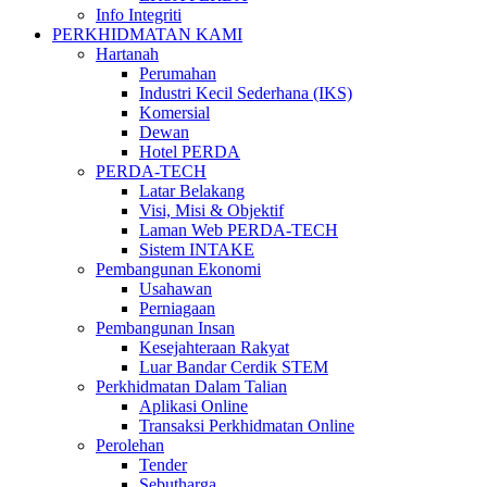
Info Integriti
PERKHIDMATAN KAMI
Hartanah
Perumahan
Industri Kecil Sederhana (IKS)
Komersial
Dewan
Hotel PERDA
PERDA-TECH
Latar Belakang
Visi, Misi & Objektif
Laman Web PERDA-TECH
Sistem INTAKE
Pembangunan Ekonomi
Usahawan
Perniagaan
Pembangunan Insan
Kesejahteraan Rakyat
Luar Bandar Cerdik STEM
Perkhidmatan Dalam Talian
Aplikasi Online
Transaksi Perkhidmatan Online
Perolehan
Tender
Sebutharga