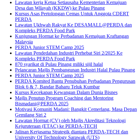
Lawatan kerja Ketua Setiausaha Kementerian Kemajuan
Desa dan Wilayah (KKDW) ke Pulau Pinang
Kursus Asas Pertolongan Cemas Untuk Anggota CDERT
PERDA
Lawatan Ukhwah Rakyat Ke DESAMALL@PERDA dan
Kompleks PERDA Food Park
Kunjungan Hormat ke Perbadanan Kemajuan Kraftangan
Malaysia
PERDA Junior STEM Camp 2025
Lawatan Pendedahan Industri Perhebat Siri 2/2025 Ke
Kompleks PERDA Food Park
870 syarikat di Pulau Pinang miliki sijil halal
Pelancaran Majlis Pembangunan Industri Halal Pulau Pinang
PERDA Junior STEM Camp 2025
PERDA Komited Bantu Penubuhan Perbadanan Pengurusan
Blok 6 & 7, Bandar Baharu Teluk Kumbar
Kursus Kecekapan Kewangan Dalam Dunia Bisnes
Majlis Penutup Program Coaching dan Mentoring
Bismadani@PERDA 2025
Motivasi Komuniti Madani: Bangkit Cemerlang, Masa Depan
Gemilang Siri 2
Lawatan Hormat (CV) oleh Majlis Akreditasi Teknologi
Kejuruteraan (ETAC) ke PERDA-TECH
Jalinan Kerjasama Strategik diantara PERDA-TECH dan
University Of Technology Sarawak (UTS)