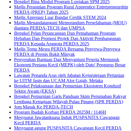
Bengkel Bina Modul Program Lonjakan SPM 2025
Majlis Perasmian Program Rural Apprentice Entrepreneurship
PERDA (PREP) Tahun 2025
Majlis Apresiasi Luar Bandar Cerdik STEM 2024
Majlis Menandatangani Memorandum Persefahaman (MOU)
diantara PERDA-TECH dan UMPSA
Bengkel Pelan Perancangan Dan Pemahaman Program
Hebahan Dan Promosi Projek Dan Aktiviti Pembangunan
PERDA Kepada Anggota PERDA 2025
Majlis Temu Mesra PERDA Bersama Penyewa-Penyewa
PERDA di Premis Bukit Minyak
Penyerahan Bantuan Dan Menyantuni Peserta Memupuk
Ekonomi Peniaga Kecil (MEPK) oleh Dato' Pengurus Besar
PERDA
Lawatan Penanda Aras oleh Jabatan Kejuruteraan Pertanian
ke UITM Jasin dan UCAM Alor Gajah, Melaka
Bengkel Pelaksanaan dan Pemurnian Ekosistem Kondusif
Sektor Awam (EKSA)
Bengkel Pemurnian Garis Panduan Skim Perumahan Rakyat
Lembaga Kemajuan Wilayah Pulau Pinang (SPR PERDA)
Jom Masuk Ke PERDA-TECH
Program Ibadah Korban PERDA 2025M / 1146H
Mesyuarat Jawatankuasa Induk PUSPANITA Cawangan
Kecil PERDA
Mesyuarat agung PUSPANITA Cawangan Kecil PERDA