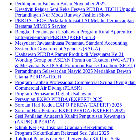
Perhimpunan Bulanan Bulan November 2025
Kreativiti Pelajar Seni Reka Fesyen PERDA-TECH Ungguli
Pertandingan Nur Moda Runway Fashion Show
PERDA-TECH Perkukuh Inisiatif AI Melalui Perbincangan
Bersama MIMOS Service
Bengkel Pemantapan Usahawan Program Rural Apprentice
Entrepreneurship PERDA (PREP) Siri 3
Mesyuarat Jawatankuasa Pemantau Standard Accounting
System for Government Agencies (SAGA)
Usahawan PERDA Pamer Produk di Mesyuarat Ke-21
Working Group on ASEAN Forum on Taxation (WG-AFT)
& Mesyuarat Ke-18 Sub-Forum on Excise Taxation (SF-ET)
Pertandingan Selawat dan Nasyid 2025 Meriahkan Dewan
Utama PERDA-TECH
Program Latihan Professional Commercial Scuba Diving dan
Commercial Air Diving (PLASK)
Program Pemasaran Digital Usahawan
Perasmian EXPO PERDA (EXPERT) 2025
Sorotan Hari Kedua EXPO PERDA (EXPERT) 2025
Sorotan Hari Pertama EXPO PERDA (EXPERT) 2025
Sesi Penilaian Anugerah Kualiti Pengurusan Kewangan
(AKPK) di PERDA
Klinik Kerjaya: Inspirasi Graduan Berketrampilan
Program Kokurikulum Rekreasi Sesi Julai 2025
Taklimat Petugas dan Sesi Penyerahan Kit Urus Setia