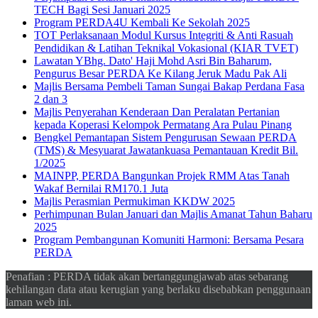
TECH Bagi Sesi Januari 2025
Program PERDA4U Kembali Ke Sekolah 2025
TOT Perlaksanaan Modul Kursus Integriti & Anti Rasuah
Pendidikan & Latihan Teknikal Vokasional (KIAR TVET)
Lawatan YBhg. Dato' Haji Mohd Asri Bin Baharum,
Pengurus Besar PERDA Ke Kilang Jeruk Madu Pak Ali
Majlis Bersama Pembeli Taman Sungai Bakap Perdana Fasa
2 dan 3
Majlis Penyerahan Kenderaan Dan Peralatan Pertanian
kepada Koperasi Kelompok Permatang Ara Pulau Pinang
Bengkel Pemantapan Sistem Pengurusan Sewaan PERDA
(TMS) & Mesyuarat Jawatankuasa Pemantauan Kredit Bil.
1/2025
MAINPP, PERDA Bangunkan Projek RMM Atas Tanah
Wakaf Bernilai RM170.1 Juta
Majlis Perasmian Permukiman KKDW 2025
Perhimpunan Bulan Januari dan Majlis Amanat Tahun Baharu
2025
Program Pembangunan Komuniti Harmoni: Bersama Pesara
PERDA
Penafian : PERDA tidak akan bertanggungjawab atas sebarang
kehilangan data atau kerugian yang berlaku disebabkan penggunaan
laman web ini.