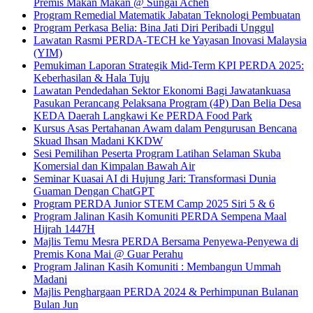
Premis Makan Makan @ Sungai Acheh
Program Remedial Matematik Jabatan Teknologi Pembuatan
Program Perkasa Belia: Bina Jati Diri Peribadi Unggul
Lawatan Rasmi PERDA-TECH ke Yayasan Inovasi Malaysia
(YIM)
Pemukiman Laporan Strategik Mid-Term KPI PERDA 2025:
Keberhasilan & Hala Tuju
Lawatan Pendedahan Sektor Ekonomi Bagi Jawatankuasa
Pasukan Perancang Pelaksana Program (4P) Dan Belia Desa
KEDA Daerah Langkawi Ke PERDA Food Park
Kursus Asas Pertahanan Awam dalam Pengurusan Bencana
Skuad Ihsan Madani KKDW
Sesi Pemilihan Peserta Program Latihan Selaman Skuba
Komersial dan Kimpalan Bawah Air
Seminar Kuasai AI di Hujung Jari: Transformasi Dunia
Guaman Dengan ChatGPT
Program PERDA Junior STEM Camp 2025 Siri 5 & 6
Program Jalinan Kasih Komuniti PERDA Sempena Maal
Hijrah 1447H
Majlis Temu Mesra PERDA Bersama Penyewa-Penyewa di
Premis Kona Mai @ Guar Perahu
Program Jalinan Kasih Komuniti : Membangun Ummah
Madani
Majlis Penghargaan PERDA 2024 & Perhimpunan Bulanan
Bulan Jun