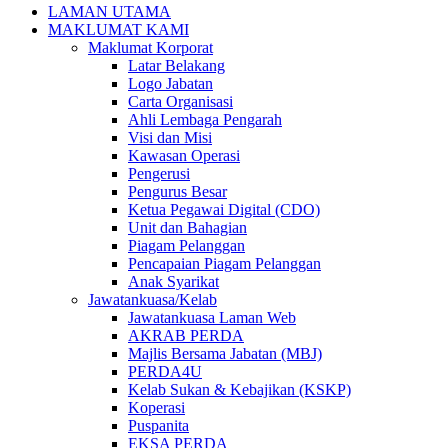
LAMAN UTAMA
MAKLUMAT KAMI
Maklumat Korporat
Latar Belakang
Logo Jabatan
Carta Organisasi
Ahli Lembaga Pengarah
Visi dan Misi
Kawasan Operasi
Pengerusi
Pengurus Besar
Ketua Pegawai Digital (CDO)
Unit dan Bahagian
Piagam Pelanggan
Pencapaian Piagam Pelanggan
Anak Syarikat
Jawatankuasa/Kelab
Jawatankuasa Laman Web
AKRAB PERDA
Majlis Bersama Jabatan (MBJ)
PERDA4U
Kelab Sukan & Kebajikan (KSKP)
Koperasi
Puspanita
EKSA PERDA