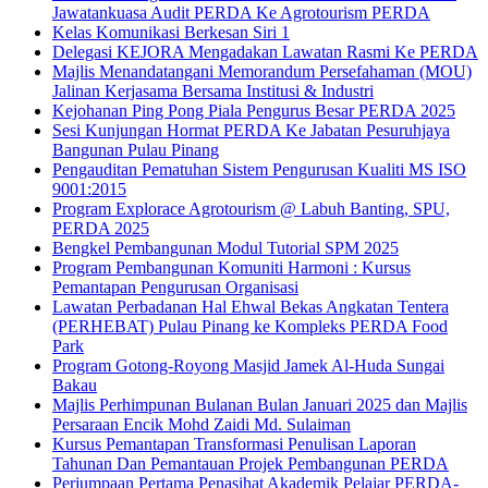
Jawatankuasa Audit PERDA Ke Agrotourism PERDA
Kelas Komunikasi Berkesan Siri 1
Delegasi KEJORA Mengadakan Lawatan Rasmi Ke PERDA
Majlis Menandatangani Memorandum Persefahaman (MOU)
Jalinan Kerjasama Bersama Institusi & Industri
Kejohanan Ping Pong Piala Pengurus Besar PERDA 2025
Sesi Kunjungan Hormat PERDA Ke Jabatan Pesuruhjaya
Bangunan Pulau Pinang
Pengauditan Pematuhan Sistem Pengurusan Kualiti MS ISO
9001:2015
Program Explorace Agrotourism @ Labuh Banting, SPU,
PERDA 2025
Bengkel Pembangunan Modul Tutorial SPM 2025
Program Pembangunan Komuniti Harmoni : Kursus
Pemantapan Pengurusan Organisasi
Lawatan Perbadanan Hal Ehwal Bekas Angkatan Tentera
(PERHEBAT) Pulau Pinang ke Kompleks PERDA Food
Park
Program Gotong-Royong Masjid Jamek Al-Huda Sungai
Bakau
Majlis Perhimpunan Bulanan Bulan Januari 2025 dan Majlis
Persaraan Encik Mohd Zaidi Md. Sulaiman
Kursus Pemantapan Transformasi Penulisan Laporan
Tahunan Dan Pemantauan Projek Pembangunan PERDA
Perjumpaan Pertama Penasihat Akademik Pelajar PERDA-