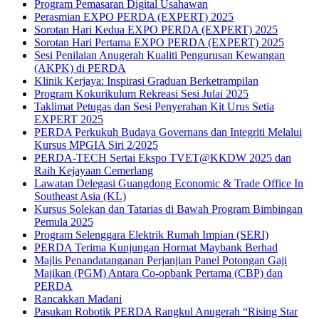
Program Pemasaran Digital Usahawan
Perasmian EXPO PERDA (EXPERT) 2025
Sorotan Hari Kedua EXPO PERDA (EXPERT) 2025
Sorotan Hari Pertama EXPO PERDA (EXPERT) 2025
Sesi Penilaian Anugerah Kualiti Pengurusan Kewangan
(AKPK) di PERDA
Klinik Kerjaya: Inspirasi Graduan Berketrampilan
Program Kokurikulum Rekreasi Sesi Julai 2025
Taklimat Petugas dan Sesi Penyerahan Kit Urus Setia
EXPERT 2025
PERDA Perkukuh Budaya Governans dan Integriti Melalui
Kursus MPGIA Siri 2/2025
PERDA-TECH Sertai Ekspo TVET@KKDW 2025 dan
Raih Kejayaan Cemerlang
Lawatan Delegasi Guangdong Economic & Trade Office In
Southeast Asia (KL)
Kursus Solekan dan Tatarias di Bawah Program Bimbingan
Pemula 2025
Program Selenggara Elektrik Rumah Impian (SERI)
PERDA Terima Kunjungan Hormat Maybank Berhad
Majlis Penandatanganan Perjanjian Panel Potongan Gaji
Majikan (PGM) Antara Co-opbank Pertama (CBP) dan
PERDA
Rancakkan Madani
Pasukan Robotik PERDA Rangkul Anugerah “Rising Star