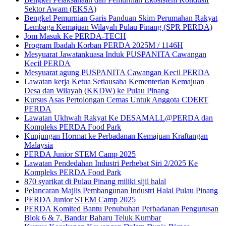
Sektor Awam (EKSA)
Bengkel Pemurnian Garis Panduan Skim Perumahan Rakyat
Lembaga Kemajuan Wilayah Pulau Pinang (SPR PERDA)
Jom Masuk Ke PERDA-TECH
Program Ibadah Korban PERDA 2025M / 1146H
Mesyuarat Jawatankuasa Induk PUSPANITA Cawangan
Kecil PERDA
Mesyuarat agung PUSPANITA Cawangan Kecil PERDA
Lawatan kerja Ketua Setiausaha Kementerian Kemajuan
Desa dan Wilayah (KKDW) ke Pulau Pinang
Kursus Asas Pertolongan Cemas Untuk Anggota CDERT
PERDA
Lawatan Ukhwah Rakyat Ke DESAMALL@PERDA dan
Kompleks PERDA Food Park
Kunjungan Hormat ke Perbadanan Kemajuan Kraftangan
Malaysia
PERDA Junior STEM Camp 2025
Lawatan Pendedahan Industri Perhebat Siri 2/2025 Ke
Kompleks PERDA Food Park
870 syarikat di Pulau Pinang miliki sijil halal
Pelancaran Majlis Pembangunan Industri Halal Pulau Pinang
PERDA Junior STEM Camp 2025
PERDA Komited Bantu Penubuhan Perbadanan Pengurusan
Blok 6 & 7, Bandar Baharu Teluk Kumbar