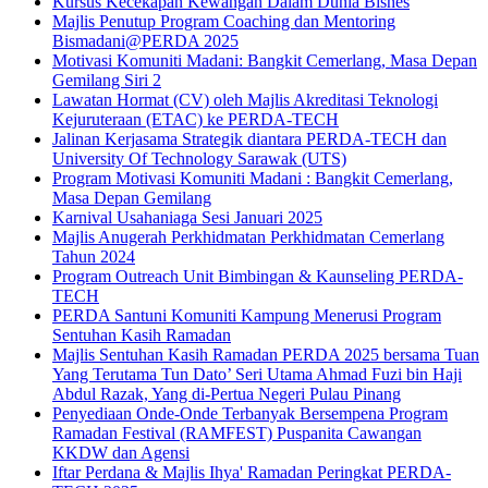
Kursus Kecekapan Kewangan Dalam Dunia Bisnes
Majlis Penutup Program Coaching dan Mentoring
Bismadani@PERDA 2025
Motivasi Komuniti Madani: Bangkit Cemerlang, Masa Depan
Gemilang Siri 2
Lawatan Hormat (CV) oleh Majlis Akreditasi Teknologi
Kejuruteraan (ETAC) ke PERDA-TECH
Jalinan Kerjasama Strategik diantara PERDA-TECH dan
University Of Technology Sarawak (UTS)
Program Motivasi Komuniti Madani : Bangkit Cemerlang,
Masa Depan Gemilang
Karnival Usahaniaga Sesi Januari 2025
Majlis Anugerah Perkhidmatan Perkhidmatan Cemerlang
Tahun 2024
Program Outreach Unit Bimbingan & Kaunseling PERDA-
TECH
PERDA Santuni Komuniti Kampung Menerusi Program
Sentuhan Kasih Ramadan
Majlis Sentuhan Kasih Ramadan PERDA 2025 bersama Tuan
Yang Terutama Tun Dato’ Seri Utama Ahmad Fuzi bin Haji
Abdul Razak, Yang di-Pertua Negeri Pulau Pinang
Penyediaan Onde-Onde Terbanyak Bersempena Program
Ramadan Festival (RAMFEST) Puspanita Cawangan
KKDW dan Agensi
Iftar Perdana & Majlis Ihya' Ramadan Peringkat PERDA-