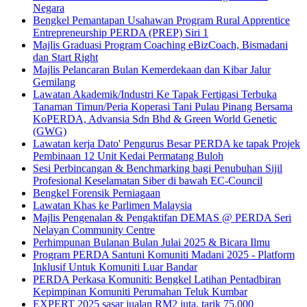
Negara
Bengkel Pemantapan Usahawan Program Rural Apprentice
Entrepreneurship PERDA (PREP) Siri 1
Majlis Graduasi Program Coaching eBizCoach, Bismadani
dan Start Right
Majlis Pelancaran Bulan Kemerdekaan dan Kibar Jalur
Gemilang
Lawatan Akademik/Industri Ke Tapak Fertigasi Terbuka
Tanaman Timun/Peria Koperasi Tani Pulau Pinang Bersama
KoPERDA, Advansia Sdn Bhd & Green World Genetic
(GWG)
Lawatan kerja Dato' Pengurus Besar PERDA ke tapak Projek
Pembinaan 12 Unit Kedai Permatang Buloh
Sesi Perbincangan & Benchmarking bagi Penubuhan Sijil
Profesional Keselamatan Siber di bawah EC-Council
Bengkel Forensik Perniagaan
Lawatan Khas ke Parlimen Malaysia
Majlis Pengenalan & Pengaktifan DEMAS @ PERDA Seri
Nelayan Community Centre
Perhimpunan Bulanan Bulan Julai 2025 & Bicara Ilmu
Program PERDA Santuni Komuniti Madani 2025 - Platform
Inklusif Untuk Komuniti Luar Bandar
PERDA Perkasa Komuniti: Bengkel Latihan Pentadbiran
Kepimpinan Komuniti Perumahan Teluk Kumbar
EXPERT 2025 sasar jualan RM2 juta, tarik 75,000