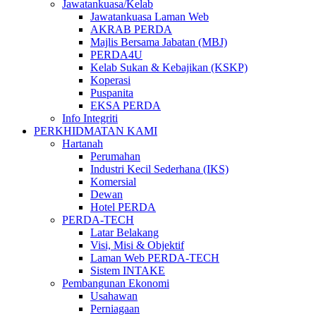
Jawatankuasa/Kelab
Jawatankuasa Laman Web
AKRAB PERDA
Majlis Bersama Jabatan (MBJ)
PERDA4U
Kelab Sukan & Kebajikan (KSKP)
Koperasi
Puspanita
EKSA PERDA
Info Integriti
PERKHIDMATAN KAMI
Hartanah
Perumahan
Industri Kecil Sederhana (IKS)
Komersial
Dewan
Hotel PERDA
PERDA-TECH
Latar Belakang
Visi, Misi & Objektif
Laman Web PERDA-TECH
Sistem INTAKE
Pembangunan Ekonomi
Usahawan
Perniagaan