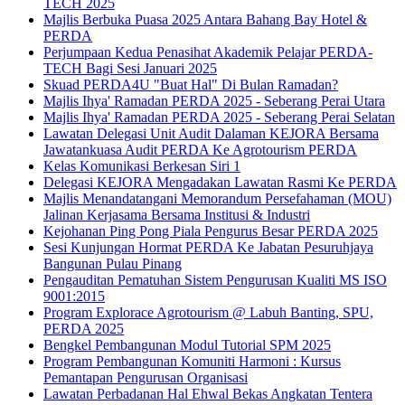
TECH 2025
Majlis Berbuka Puasa 2025 Antara Bahang Bay Hotel &
PERDA
Perjumpaan Kedua Penasihat Akademik Pelajar PERDA-
TECH Bagi Sesi Januari 2025
Skuad PERDA4U "Buat Hal" Di Bulan Ramadan?
Majlis Ihya' Ramadan PERDA 2025 - Seberang Perai Utara
Majlis Ihya' Ramadan PERDA 2025 - Seberang Perai Selatan
Lawatan Delegasi Unit Audit Dalaman KEJORA Bersama
Jawatankuasa Audit PERDA Ke Agrotourism PERDA
Kelas Komunikasi Berkesan Siri 1
Delegasi KEJORA Mengadakan Lawatan Rasmi Ke PERDA
Majlis Menandatangani Memorandum Persefahaman (MOU)
Jalinan Kerjasama Bersama Institusi & Industri
Kejohanan Ping Pong Piala Pengurus Besar PERDA 2025
Sesi Kunjungan Hormat PERDA Ke Jabatan Pesuruhjaya
Bangunan Pulau Pinang
Pengauditan Pematuhan Sistem Pengurusan Kualiti MS ISO
9001:2015
Program Explorace Agrotourism @ Labuh Banting, SPU,
PERDA 2025
Bengkel Pembangunan Modul Tutorial SPM 2025
Program Pembangunan Komuniti Harmoni : Kursus
Pemantapan Pengurusan Organisasi
Lawatan Perbadanan Hal Ehwal Bekas Angkatan Tentera