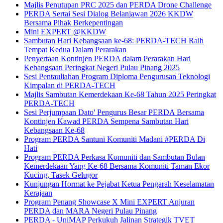
Majlis Penutupan PRC 2025 dan PERDA Drone Challenge
PERDA Sertai Sesi Dialog Belanjawan 2026 KKDW
Bersama Pihak Berkepentingan
Mini EXPERT @KKDW
Sambutan Hari Kebangsaan ke-68: PERDA-TECH Raih
Tempat Kedua Dalam Perarakan
Penyertaan Kontinjen PERDA dalam Perarakan Hari
Kebangsaan Peringkat Negeri Pulau Pinang 2025
Sesi Pentauliahan Program Diploma Pengurusan Teknologi
Kimpalan di PERDA-TECH
Majlis Sambutan Kemerdekaan Ke-68 Tahun 2025 Peringkat
PERDA-TECH
Sesi Perjumpaan Dato' Pengurus Besar PERDA Bersama
Kontinjen Kawad PERDA Sempena Sambutan Hari
Kebangsaan Ke-68
Program PERDA Santuni Komuniti Madani #PERDA Di
Hati
Program PERDA Perkasa Komuniti dan Sambutan Bulan
Kemerdekaan Yang Ke-68 Bersama Komuniti Taman Ekor
Kucing, Tasek Gelugor
Kunjungan Hormat ke Pejabat Ketua Pengarah Keselamatan
Kerajaan
Program Penang Showcase X Mini EXPERT Anjuran
PERDA dan MARA Negeri Pulau Pinang
PERDA - UniMAP Perkukuh Jalinan Strategik TVET