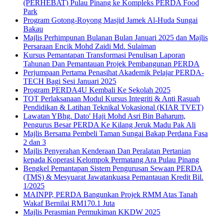
(PERHEBAT) Pulau Pinang ke Kompleks PERDA Food
Park
Program Gotong-Royong Masjid Jamek Al-Huda Sungai
Bakau
Majlis Perhimpunan Bulanan Bulan Januari 2025 dan Majlis
Persaraan Encik Mohd Zaidi Md. Sulaiman
Kursus Pemantapan Transformasi Penulisan Laporan
Tahunan Dan Pemantauan Projek Pembangunan PERDA
Perjumpaan Pertama Penasihat Akademik Pelajar PERDA-
TECH Bagi Sesi Januari 2025
Program PERDA4U Kembali Ke Sekolah 2025
TOT Perlaksanaan Modul Kursus Integriti & Anti Rasuah
Pendidikan & Latihan Teknikal Vokasional (KIAR TVET)
Lawatan YBhg. Dato' Haji Mohd Asri Bin Baharum,
Pengurus Besar PERDA Ke Kilang Jeruk Madu Pak Ali
Majlis Bersama Pembeli Taman Sungai Bakap Perdana Fasa
2 dan 3
Majlis Penyerahan Kenderaan Dan Peralatan Pertanian
kepada Koperasi Kelompok Permatang Ara Pulau Pinang
Bengkel Pemantapan Sistem Pengurusan Sewaan PERDA
(TMS) & Mesyuarat Jawatankuasa Pemantauan Kredit Bil.
1/2025
MAINPP, PERDA Bangunkan Projek RMM Atas Tanah
Wakaf Bernilai RM170.1 Juta
Majlis Perasmian Permukiman KKDW 2025