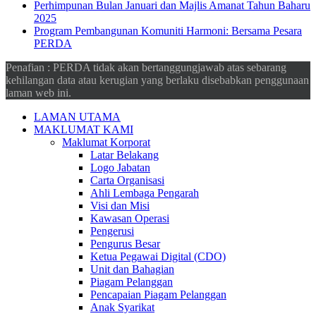
Perhimpunan Bulan Januari dan Majlis Amanat Tahun Baharu
2025
Program Pembangunan Komuniti Harmoni: Bersama Pesara
PERDA
Penafian : PERDA tidak akan bertanggungjawab atas sebarang
kehilangan data atau kerugian yang berlaku disebabkan penggunaan
laman web ini.
LAMAN UTAMA
MAKLUMAT KAMI
Maklumat Korporat
Latar Belakang
Logo Jabatan
Carta Organisasi
Ahli Lembaga Pengarah
Visi dan Misi
Kawasan Operasi
Pengerusi
Pengurus Besar
Ketua Pegawai Digital (CDO)
Unit dan Bahagian
Piagam Pelanggan
Pencapaian Piagam Pelanggan
Anak Syarikat