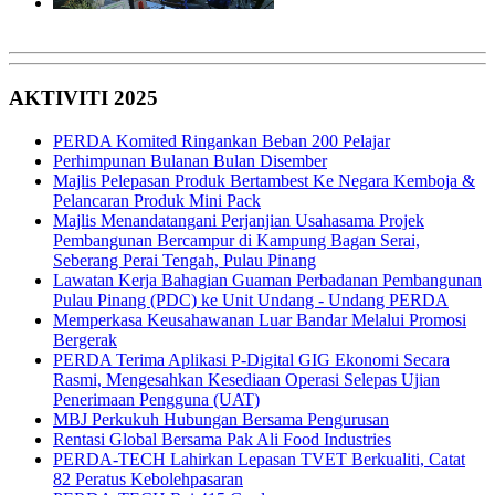
AKTIVITI 2025
PERDA Komited Ringankan Beban 200 Pelajar
Perhimpunan Bulanan Bulan Disember
Majlis Pelepasan Produk Bertambest Ke Negara Kemboja &
Pelancaran Produk Mini Pack
Majlis Menandatangani Perjanjian Usahasama Projek
Pembangunan Bercampur di Kampung Bagan Serai,
Seberang Perai Tengah, Pulau Pinang
Lawatan Kerja Bahagian Guaman Perbadanan Pembangunan
Pulau Pinang (PDC) ke Unit Undang - Undang PERDA
Memperkasa Keusahawanan Luar Bandar Melalui Promosi
Bergerak
PERDA Terima Aplikasi P-Digital GIG Ekonomi Secara
Rasmi, Mengesahkan Kesediaan Operasi Selepas Ujian
Penerimaan Pengguna (UAT)
MBJ Perkukuh Hubungan Bersama Pengurusan
Rentasi Global Bersama Pak Ali Food Industries
PERDA-TECH Lahirkan Lepasan TVET Berkualiti, Catat
82 Peratus Kebolehpasaran