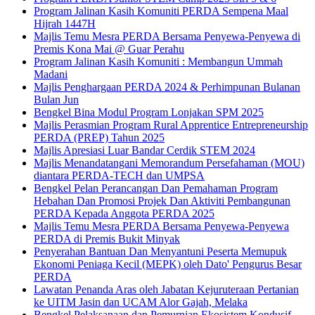
Program Jalinan Kasih Komuniti PERDA Sempena Maal
Hijrah 1447H
Majlis Temu Mesra PERDA Bersama Penyewa-Penyewa di
Premis Kona Mai @ Guar Perahu
Program Jalinan Kasih Komuniti : Membangun Ummah
Madani
Majlis Penghargaan PERDA 2024 & Perhimpunan Bulanan
Bulan Jun
Bengkel Bina Modul Program Lonjakan SPM 2025
Majlis Perasmian Program Rural Apprentice Entrepreneurship
PERDA (PREP) Tahun 2025
Majlis Apresiasi Luar Bandar Cerdik STEM 2024
Majlis Menandatangani Memorandum Persefahaman (MOU)
diantara PERDA-TECH dan UMPSA
Bengkel Pelan Perancangan Dan Pemahaman Program
Hebahan Dan Promosi Projek Dan Aktiviti Pembangunan
PERDA Kepada Anggota PERDA 2025
Majlis Temu Mesra PERDA Bersama Penyewa-Penyewa
PERDA di Premis Bukit Minyak
Penyerahan Bantuan Dan Menyantuni Peserta Memupuk
Ekonomi Peniaga Kecil (MEPK) oleh Dato' Pengurus Besar
PERDA
Lawatan Penanda Aras oleh Jabatan Kejuruteraan Pertanian
ke UITM Jasin dan UCAM Alor Gajah, Melaka
Bengkel Pelaksanaan dan Pemurnian Ekosistem Kondusif