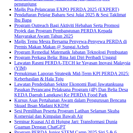
pengunjung
Majlis Pra-Pelancaran EXPO PERDA 2025 (EXPERT)
Pendaftaran Pelajar Baharu Sesi Julai 2025 & Sesi Taklimat
Ibu Bapa
Program Outreach Bagi Aktiviti Hebahan Serta Promosi
Projek dan Program Pembangunan PERDA Kepada
Masyarakat Awam Tahun 2025
Majlis Temu Mesra Bersama Penyewa-Penyewa PERDA di
Premis Makan Makan @ Sungai Acheh
Program Remedial Matematik Jabatan Teknologi Pembuatan
Program Perkasa Belia: Bina Jati Diri Peribadi Unggul
Lawatan Rasmi PERDA-TECH ke Yayasan Inovasi Malaysia
(YIM)
Pemukiman Laporan Strategik Mid-Term KPI PERDA 2025:
Keberhasilan & Hala Tuju
Lawatan Pendedahan Sektor Ekonomi Bagi Jawatankuasa
Pasukan Perancang Pelaksana Program (4P) Dan Belia Desa
KEDA Daerah Langkawi Ke PERDA Food Park
Kursus Asas Pertahanan Awam dalam Pengurusan Bencana
Skuad Ihsan Madani KKDW
Sesi Pemilihan Peserta Program Latihan Selaman Skuba
Komersial dan Kimpalan Bawah Air
Seminar Kuasai AI di Hujung Jari: Transformasi Dunia
Guaman Dengan ChatGPT
Program PERDA Junior STEM Camp 2025 Siri 5 & 6