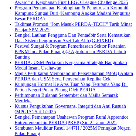
Award” di Kejohanan First LEGO League Challenge 2025
Program Pemantapan Kepimpinan & Pengurusan Komuniti
Kampung Sungai Duri (Kampung Angkat Madani Pengurus
Besar PERDA)
Taklimat Promosi “Jom Masuk PERDA-TECH” Tarik Minat
Pelajar SPM 2025
Bengkel Latihan Pengguna Dan Pentadbir Serta Kemasukan
Data Sistem Pengurusan Aset Tak Alih (G-FIXED)
Festival Sungai & Program Pemerkasaan Sektor Pertanian
KPKM Inc. Pulau Pinang @ Agrotourism PERDA Labuh
Banting
PERDA, USM Perkukuh Kerjasama Strategik Bangunkan
Modal Insan, Usahawan
Majlis Pertukaran Memorandum Persefahaman (MoU) Antara
PERDA dan USM Serta Penyerahan Replika Cek
Kunjungan Hormat Ke Atas Tuan Yang Terutama Yang Di-
Pertua Negeri Pulau Pinang Oleh PERDA
Perhimpunan Bulanan September dan Majlis Semarak
Merdeka
Kursus Pengukuhan Governans, Integriti dan Anti Rasuah
(MPGIA) Siri 1/2025
Bengkel Pemantapan Usahawan Program Rural Apprentice
Entrepreneurship PERDA (PREP) Siri 2 Tahun 2025
Sambutan Maulidur Rasul 1447H / 2025M Peringkat Negeri
Pulau Pinang