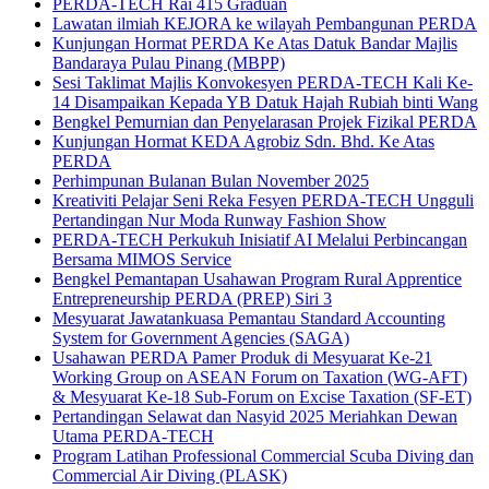
PERDA-TECH Rai 415 Graduan
Lawatan ilmiah KEJORA ke wilayah Pembangunan PERDA
Kunjungan Hormat PERDA Ke Atas Datuk Bandar Majlis
Bandaraya Pulau Pinang (MBPP)
Sesi Taklimat Majlis Konvokesyen PERDA-TECH Kali Ke-
14 Disampaikan Kepada YB Datuk Hajah Rubiah binti Wang
Bengkel Pemurnian dan Penyelarasan Projek Fizikal PERDA
Kunjungan Hormat KEDA Agrobiz Sdn. Bhd. Ke Atas
PERDA
Perhimpunan Bulanan Bulan November 2025
Kreativiti Pelajar Seni Reka Fesyen PERDA-TECH Ungguli
Pertandingan Nur Moda Runway Fashion Show
PERDA-TECH Perkukuh Inisiatif AI Melalui Perbincangan
Bersama MIMOS Service
Bengkel Pemantapan Usahawan Program Rural Apprentice
Entrepreneurship PERDA (PREP) Siri 3
Mesyuarat Jawatankuasa Pemantau Standard Accounting
System for Government Agencies (SAGA)
Usahawan PERDA Pamer Produk di Mesyuarat Ke-21
Working Group on ASEAN Forum on Taxation (WG-AFT)
& Mesyuarat Ke-18 Sub-Forum on Excise Taxation (SF-ET)
Pertandingan Selawat dan Nasyid 2025 Meriahkan Dewan
Utama PERDA-TECH
Program Latihan Professional Commercial Scuba Diving dan
Commercial Air Diving (PLASK)