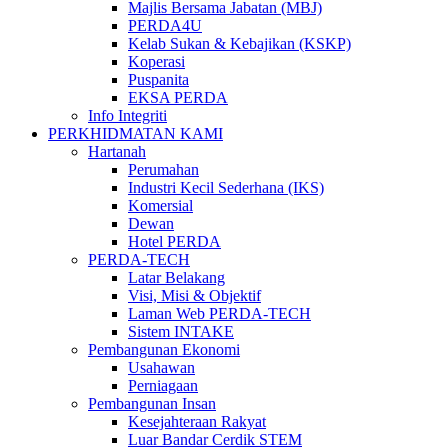
Majlis Bersama Jabatan (MBJ)
PERDA4U
Kelab Sukan & Kebajikan (KSKP)
Koperasi
Puspanita
EKSA PERDA
Info Integriti
PERKHIDMATAN KAMI
Hartanah
Perumahan
Industri Kecil Sederhana (IKS)
Komersial
Dewan
Hotel PERDA
PERDA-TECH
Latar Belakang
Visi, Misi & Objektif
Laman Web PERDA-TECH
Sistem INTAKE
Pembangunan Ekonomi
Usahawan
Perniagaan
Pembangunan Insan
Kesejahteraan Rakyat
Luar Bandar Cerdik STEM