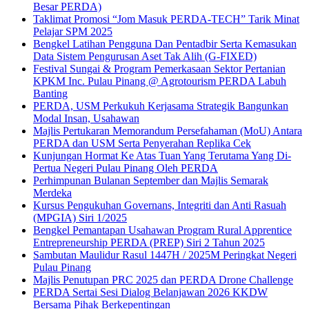
Besar PERDA)
Taklimat Promosi “Jom Masuk PERDA-TECH” Tarik Minat
Pelajar SPM 2025
Bengkel Latihan Pengguna Dan Pentadbir Serta Kemasukan
Data Sistem Pengurusan Aset Tak Alih (G-FIXED)
Festival Sungai & Program Pemerkasaan Sektor Pertanian
KPKM Inc. Pulau Pinang @ Agrotourism PERDA Labuh
Banting
PERDA, USM Perkukuh Kerjasama Strategik Bangunkan
Modal Insan, Usahawan
Majlis Pertukaran Memorandum Persefahaman (MoU) Antara
PERDA dan USM Serta Penyerahan Replika Cek
Kunjungan Hormat Ke Atas Tuan Yang Terutama Yang Di-
Pertua Negeri Pulau Pinang Oleh PERDA
Perhimpunan Bulanan September dan Majlis Semarak
Merdeka
Kursus Pengukuhan Governans, Integriti dan Anti Rasuah
(MPGIA) Siri 1/2025
Bengkel Pemantapan Usahawan Program Rural Apprentice
Entrepreneurship PERDA (PREP) Siri 2 Tahun 2025
Sambutan Maulidur Rasul 1447H / 2025M Peringkat Negeri
Pulau Pinang
Majlis Penutupan PRC 2025 dan PERDA Drone Challenge
PERDA Sertai Sesi Dialog Belanjawan 2026 KKDW
Bersama Pihak Berkepentingan