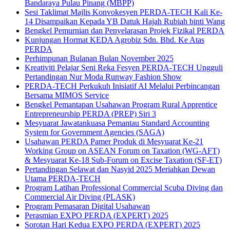
Bandaraya Pulau Pinang (MBPP)
Sesi Taklimat Majlis Konvokesyen PERDA-TECH Kali Ke-
14 Disampaikan Kepada YB Datuk Hajah Rubiah binti Wang
Bengkel Pemurnian dan Penyelarasan Projek Fizikal PERDA
Kunjungan Hormat KEDA Agrobiz Sdn. Bhd. Ke Atas
PERDA
Perhimpunan Bulanan Bulan November 2025
Kreativiti Pelajar Seni Reka Fesyen PERDA-TECH Ungguli
Pertandingan Nur Moda Runway Fashion Show
PERDA-TECH Perkukuh Inisiatif AI Melalui Perbincangan
Bersama MIMOS Service
Bengkel Pemantapan Usahawan Program Rural Apprentice
Entrepreneurship PERDA (PREP) Siri 3
Mesyuarat Jawatankuasa Pemantau Standard Accounting
System for Government Agencies (SAGA)
Usahawan PERDA Pamer Produk di Mesyuarat Ke-21
Working Group on ASEAN Forum on Taxation (WG-AFT)
& Mesyuarat Ke-18 Sub-Forum on Excise Taxation (SF-ET)
Pertandingan Selawat dan Nasyid 2025 Meriahkan Dewan
Utama PERDA-TECH
Program Latihan Professional Commercial Scuba Diving dan
Commercial Air Diving (PLASK)
Program Pemasaran Digital Usahawan
Perasmian EXPO PERDA (EXPERT) 2025
Sorotan Hari Kedua EXPO PERDA (EXPERT) 2025