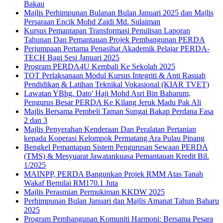
Bakau
Majlis Perhimpunan Bulanan Bulan Januari 2025 dan Majlis
Persaraan Encik Mohd Zaidi Md. Sulaiman
Kursus Pemantapan Transformasi Penulisan Laporan
Tahunan Dan Pemantauan Projek Pembangunan PERDA
Perjumpaan Pertama Penasihat Akademik Pelajar PERDA-
TECH Bagi Sesi Januari 2025
Program PERDA4U Kembali Ke Sekolah 2025
TOT Perlaksanaan Modul Kursus Integriti & Anti Rasuah
Pendidikan & Latihan Teknikal Vokasional (KIAR TVET)
Lawatan YBhg. Dato' Haji Mohd Asri Bin Baharum,
Pengurus Besar PERDA Ke Kilang Jeruk Madu Pak Ali
Majlis Bersama Pembeli Taman Sungai Bakap Perdana Fasa
2 dan 3
Majlis Penyerahan Kenderaan Dan Peralatan Pertanian
kepada Koperasi Kelompok Permatang Ara Pulau Pinang
Bengkel Pemantapan Sistem Pengurusan Sewaan PERDA
(TMS) & Mesyuarat Jawatankuasa Pemantauan Kredit Bil.
1/2025
MAINPP, PERDA Bangunkan Projek RMM Atas Tanah
Wakaf Bernilai RM170.1 Juta
Majlis Perasmian Permukiman KKDW 2025
Perhimpunan Bulan Januari dan Majlis Amanat Tahun Baharu
2025
Program Pembangunan Komuniti Harmoni: Bersama Pesara