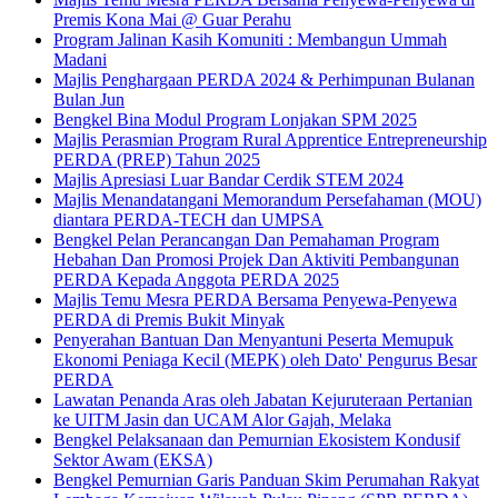
Premis Kona Mai @ Guar Perahu
Program Jalinan Kasih Komuniti : Membangun Ummah
Madani
Majlis Penghargaan PERDA 2024 & Perhimpunan Bulanan
Bulan Jun
Bengkel Bina Modul Program Lonjakan SPM 2025
Majlis Perasmian Program Rural Apprentice Entrepreneurship
PERDA (PREP) Tahun 2025
Majlis Apresiasi Luar Bandar Cerdik STEM 2024
Majlis Menandatangani Memorandum Persefahaman (MOU)
diantara PERDA-TECH dan UMPSA
Bengkel Pelan Perancangan Dan Pemahaman Program
Hebahan Dan Promosi Projek Dan Aktiviti Pembangunan
PERDA Kepada Anggota PERDA 2025
Majlis Temu Mesra PERDA Bersama Penyewa-Penyewa
PERDA di Premis Bukit Minyak
Penyerahan Bantuan Dan Menyantuni Peserta Memupuk
Ekonomi Peniaga Kecil (MEPK) oleh Dato' Pengurus Besar
PERDA
Lawatan Penanda Aras oleh Jabatan Kejuruteraan Pertanian
ke UITM Jasin dan UCAM Alor Gajah, Melaka
Bengkel Pelaksanaan dan Pemurnian Ekosistem Kondusif
Sektor Awam (EKSA)
Bengkel Pemurnian Garis Panduan Skim Perumahan Rakyat