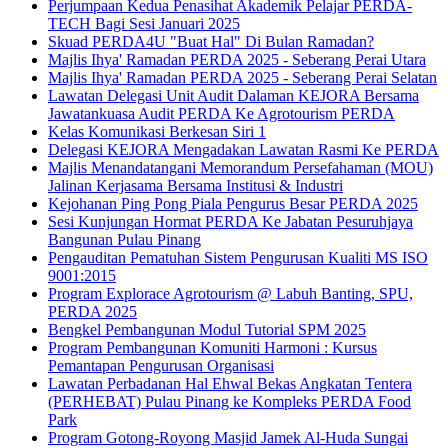
Perjumpaan Kedua Penasihat Akademik Pelajar PERDA-
TECH Bagi Sesi Januari 2025
Skuad PERDA4U "Buat Hal" Di Bulan Ramadan?
Majlis Ihya' Ramadan PERDA 2025 - Seberang Perai Utara
Majlis Ihya' Ramadan PERDA 2025 - Seberang Perai Selatan
Lawatan Delegasi Unit Audit Dalaman KEJORA Bersama
Jawatankuasa Audit PERDA Ke Agrotourism PERDA
Kelas Komunikasi Berkesan Siri 1
Delegasi KEJORA Mengadakan Lawatan Rasmi Ke PERDA
Majlis Menandatangani Memorandum Persefahaman (MOU)
Jalinan Kerjasama Bersama Institusi & Industri
Kejohanan Ping Pong Piala Pengurus Besar PERDA 2025
Sesi Kunjungan Hormat PERDA Ke Jabatan Pesuruhjaya
Bangunan Pulau Pinang
Pengauditan Pematuhan Sistem Pengurusan Kualiti MS ISO
9001:2015
Program Explorace Agrotourism @ Labuh Banting, SPU,
PERDA 2025
Bengkel Pembangunan Modul Tutorial SPM 2025
Program Pembangunan Komuniti Harmoni : Kursus
Pemantapan Pengurusan Organisasi
Lawatan Perbadanan Hal Ehwal Bekas Angkatan Tentera
(PERHEBAT) Pulau Pinang ke Kompleks PERDA Food
Park
Program Gotong-Royong Masjid Jamek Al-Huda Sungai