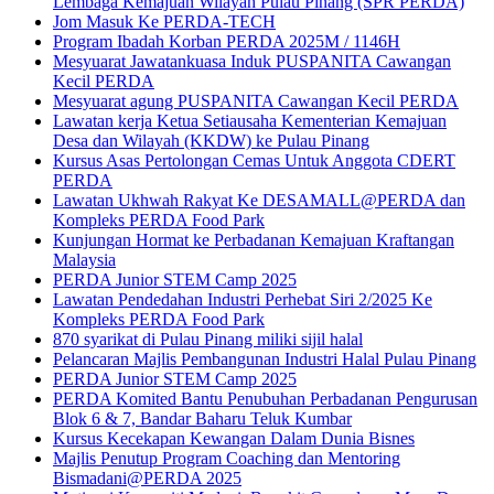
Lembaga Kemajuan Wilayah Pulau Pinang (SPR PERDA)
Jom Masuk Ke PERDA-TECH
Program Ibadah Korban PERDA 2025M / 1146H
Mesyuarat Jawatankuasa Induk PUSPANITA Cawangan
Kecil PERDA
Mesyuarat agung PUSPANITA Cawangan Kecil PERDA
Lawatan kerja Ketua Setiausaha Kementerian Kemajuan
Desa dan Wilayah (KKDW) ke Pulau Pinang
Kursus Asas Pertolongan Cemas Untuk Anggota CDERT
PERDA
Lawatan Ukhwah Rakyat Ke DESAMALL@PERDA dan
Kompleks PERDA Food Park
Kunjungan Hormat ke Perbadanan Kemajuan Kraftangan
Malaysia
PERDA Junior STEM Camp 2025
Lawatan Pendedahan Industri Perhebat Siri 2/2025 Ke
Kompleks PERDA Food Park
870 syarikat di Pulau Pinang miliki sijil halal
Pelancaran Majlis Pembangunan Industri Halal Pulau Pinang
PERDA Junior STEM Camp 2025
PERDA Komited Bantu Penubuhan Perbadanan Pengurusan
Blok 6 & 7, Bandar Baharu Teluk Kumbar
Kursus Kecekapan Kewangan Dalam Dunia Bisnes
Majlis Penutup Program Coaching dan Mentoring
Bismadani@PERDA 2025