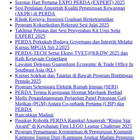
Sorotan Hari Pertama EXPO PERDA (EXPERT) 2025
Sesi Penilaian Anugerah Kualiti Pengurusan Kewangan
(AKPK) di PERDA
Klinik Kerjaya: Inspirasi Graduan Berketrampilan
Program Kokurikulum Rekreasi Sesi Julai 2025
Taklimat Petugas dan Sesi Penyerahan Kit Urus Setia
EXPERT 2025
PERDA Perkukuh Budaya Governans dan Integriti Melalui
Kursus MPGIA Siri 2/2025
PERDA-TECH Sertai Ekspo TVET@KKDW 2025 dan
Raih Kejayaan Cemerlang
Lawatan Delegasi Guangdong Economic & Trade Office In
Southeast Asia (KL)
Kursus Solekan dan Tatarias di Bawah Program Bimbingan
Pemula 2025
Program Selenggara Elektrik Rumah Impian (SERI)
PERDA Terima Kunjungan Hormat Maybank Berhad
Majlis Penandatanganan Perjanjian Panel Potongan Gaji
Majikan (PGM) Antara Co-opbank Pertama (CBP) dan
PERDA
Rancakkan Madani
Pasukan Robotik PERDA Rangkul Anugerah “Rising Star
Award” di Kejohanan First LEGO League Challenge 2025
Program Pemantapan Kepimpinan & Pengurusan Komuniti
Kampung Sungai Duri (Kampung Angkat Madani Pengurus