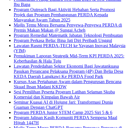
Ibu Bapa
Program Outreach Bagi Aktiviti Hebahan Serta Promosi
Projek dan Program Pembangunan PERDA Kepada
Masyarakat Awam Tahun 2025
Majlis Temu Mesra Bersama Penyewa-Penyewa PERDA di
Premis Makan Makan @ Sungai Acheh
Program Remedial Matematik Jabatan Teknologi Pembuatan
Program Perkasa Belia: Bina Jati Diri Peribadi Unggul
Lawatan Rasmi PERDA-TECH ke Yayasan Inovasi Malaysia
(YIM)
Pemukiman Laporan Strategik Mid-Term KPI PERDA 2025:
Keberhasilan & Hala Tuju
Lawatan Pendedahan Sektor Ekonomi Bagi Jawatankuasa
Pasukan Perancang Pelaksana Program (4P) Dan Belia Desa
KEDA Daerah Langkawi Ke PERDA Food Park
Kursus Asas Pertahanan Awam dalam Pengurusan Bencana
Skuad Ihsan Madani KKDW
Sesi Pemilihan Peserta Program Latihan Selaman Skuba
Komersial dan Kimpalan Bawah Air
Seminar Kuasai AI di Hujung Jari: Transformasi Dunia
Guaman Dengan ChatGPT
Program PERDA Junior STEM Camp 2025 Siri 5 & 6
Program Jalinan Kasih Komuniti PERDA Sempena Maal
Hijrah 1447H
Majlis Temu Mesra PERDA Bersama Penyewa-Penyewa di