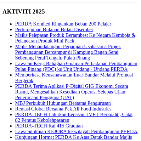
AKTIVITI 2025
PERDA Komited Ringankan Beban 200 Pelajar
Perhimpunan Bulanan Bulan Disember
Majlis Pelepasan Produk Bertambest Ke Negara Kemboja &
Pelancaran Produk Mini Pack
Majlis Menandatangani Perjanjian Usahasama Projek
Pembangunan Bercampur di Kampung Bagan Serai,
Seberang Perai Tengah, Pulau Pinang
Lawatan Kerja Bahagian Guaman Perbadanan Pembangunan
Pulau Pinang (PDC) ke Unit Undang - Undang PERDA
Memperkasa Keusahawanan Luar Bandar Melalui Promosi
Bergerak
PERDA Terima Aplikasi P-Digital GIG Ekonomi Secara
Rasmi, Mengesahkan Kesediaan Operasi Selepas Ujian
Penerimaan Pengguna (UAT)
MBJ Perkukuh Hubungan Bersama Pengurusan
Rentasi Global Bersama Pak Ali Food Industries
PERDA-TECH Lahirkan Lepasan TVET Berkualiti, Catat
82 Peratus Kebolehpasaran
PERDA-TECH Rai 415 Graduan
Lawatan ilmiah KEJORA ke wilayah Pembangunan PERDA
Kunjungan Hormat PERDA Ke Atas Datuk Bandar Majlis