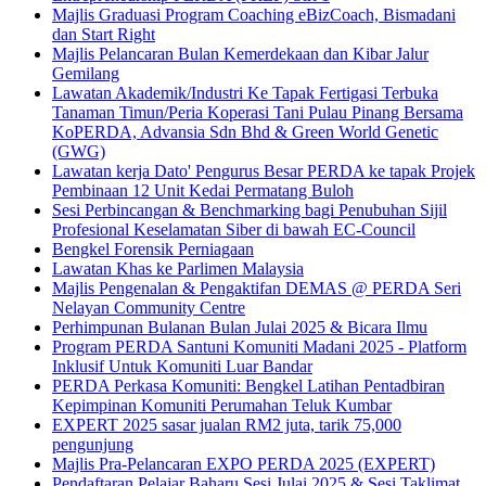
Majlis Graduasi Program Coaching eBizCoach, Bismadani
dan Start Right
Majlis Pelancaran Bulan Kemerdekaan dan Kibar Jalur
Gemilang
Lawatan Akademik/Industri Ke Tapak Fertigasi Terbuka
Tanaman Timun/Peria Koperasi Tani Pulau Pinang Bersama
KoPERDA, Advansia Sdn Bhd & Green World Genetic
(GWG)
Lawatan kerja Dato' Pengurus Besar PERDA ke tapak Projek
Pembinaan 12 Unit Kedai Permatang Buloh
Sesi Perbincangan & Benchmarking bagi Penubuhan Sijil
Profesional Keselamatan Siber di bawah EC-Council
Bengkel Forensik Perniagaan
Lawatan Khas ke Parlimen Malaysia
Majlis Pengenalan & Pengaktifan DEMAS @ PERDA Seri
Nelayan Community Centre
Perhimpunan Bulanan Bulan Julai 2025 & Bicara Ilmu
Program PERDA Santuni Komuniti Madani 2025 - Platform
Inklusif Untuk Komuniti Luar Bandar
PERDA Perkasa Komuniti: Bengkel Latihan Pentadbiran
Kepimpinan Komuniti Perumahan Teluk Kumbar
EXPERT 2025 sasar jualan RM2 juta, tarik 75,000
pengunjung
Majlis Pra-Pelancaran EXPO PERDA 2025 (EXPERT)
Pendaftaran Pelajar Baharu Sesi Julai 2025 & Sesi Taklimat