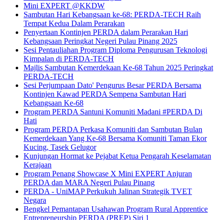
Mini EXPERT @KKDW
Sambutan Hari Kebangsaan ke-68: PERDA-TECH Raih
Tempat Kedua Dalam Perarakan
Penyertaan Kontinjen PERDA dalam Perarakan Hari
Kebangsaan Peringkat Negeri Pulau Pinang 2025
Sesi Pentauliahan Program Diploma Pengurusan Teknologi
Kimpalan di PERDA-TECH
Majlis Sambutan Kemerdekaan Ke-68 Tahun 2025 Peringkat
PERDA-TECH
Sesi Perjumpaan Dato' Pengurus Besar PERDA Bersama
Kontinjen Kawad PERDA Sempena Sambutan Hari
Kebangsaan Ke-68
Program PERDA Santuni Komuniti Madani #PERDA Di
Hati
Program PERDA Perkasa Komuniti dan Sambutan Bulan
Kemerdekaan Yang Ke-68 Bersama Komuniti Taman Ekor
Kucing, Tasek Gelugor
Kunjungan Hormat ke Pejabat Ketua Pengarah Keselamatan
Kerajaan
Program Penang Showcase X Mini EXPERT Anjuran
PERDA dan MARA Negeri Pulau Pinang
PERDA - UniMAP Perkukuh Jalinan Strategik TVET
Negara
Bengkel Pemantapan Usahawan Program Rural Apprentice
Entrepreneurship PERDA (PREP) Siri 1