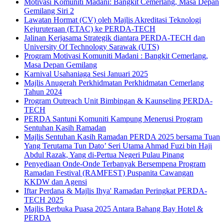
Motivasi Komuniti Madani: Bangkit Cemerlang, Masa Depan
Gemilang Siri 2
Lawatan Hormat (CV) oleh Majlis Akreditasi Teknologi
Kejuruteraan (ETAC) ke PERDA-TECH
Jalinan Kerjasama Strategik diantara PERDA-TECH dan
University Of Technology Sarawak (UTS)
Program Motivasi Komuniti Madani : Bangkit Cemerlang,
Masa Depan Gemilang
Karnival Usahaniaga Sesi Januari 2025
Majlis Anugerah Perkhidmatan Perkhidmatan Cemerlang
Tahun 2024
Program Outreach Unit Bimbingan & Kaunseling PERDA-
TECH
PERDA Santuni Komuniti Kampung Menerusi Program
Sentuhan Kasih Ramadan
Majlis Sentuhan Kasih Ramadan PERDA 2025 bersama Tuan
Yang Terutama Tun Dato’ Seri Utama Ahmad Fuzi bin Haji
Abdul Razak, Yang di-Pertua Negeri Pulau Pinang
Penyediaan Onde-Onde Terbanyak Bersempena Program
Ramadan Festival (RAMFEST) Puspanita Cawangan
KKDW dan Agensi
Iftar Perdana & Majlis Ihya' Ramadan Peringkat PERDA-
TECH 2025
Majlis Berbuka Puasa 2025 Antara Bahang Bay Hotel &
PERDA