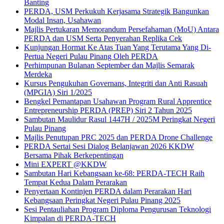
Banting
PERDA, USM Perkukuh Kerjasama Strategik Bangunkan
Modal Insan, Usahawan
Majlis Pertukaran Memorandum Persefahaman (MoU) Antara
PERDA dan USM Serta Penyerahan Replika Cek
Kunjungan Hormat Ke Atas Tuan Yang Terutama Yang Di-
Pertua Negeri Pulau Pinang Oleh PERDA
Perhimpunan Bulanan September dan Majlis Semarak
Merdeka
Kursus Pengukuhan Governans, Integriti dan Anti Rasuah
(MPGIA) Siri 1/2025
Bengkel Pemantapan Usahawan Program Rural Apprentice
Entrepreneurship PERDA (PREP) Siri 2 Tahun 2025
Sambutan Maulidur Rasul 1447H / 2025M Peringkat Negeri
Pulau Pinang
Majlis Penutupan PRC 2025 dan PERDA Drone Challenge
PERDA Sertai Sesi Dialog Belanjawan 2026 KKDW
Bersama Pihak Berkepentingan
Mini EXPERT @KKDW
Sambutan Hari Kebangsaan ke-68: PERDA-TECH Raih
Tempat Kedua Dalam Perarakan
Penyertaan Kontinjen PERDA dalam Perarakan Hari
Kebangsaan Peringkat Negeri Pulau Pinang 2025
Sesi Pentauliahan Program Diploma Pengurusan Teknologi
Kimpalan di PERDA-TECH