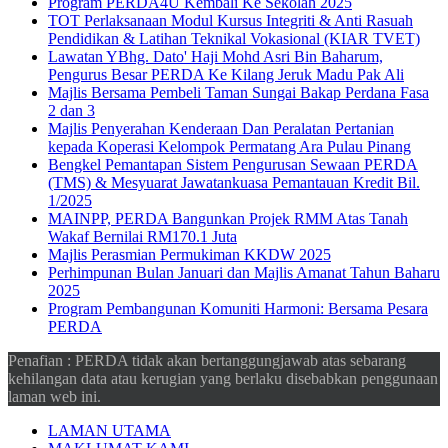
Program PERDA4U Kembali Ke Sekolah 2025
TOT Perlaksanaan Modul Kursus Integriti & Anti Rasuah
Pendidikan & Latihan Teknikal Vokasional (KIAR TVET)
Lawatan YBhg. Dato' Haji Mohd Asri Bin Baharum,
Pengurus Besar PERDA Ke Kilang Jeruk Madu Pak Ali
Majlis Bersama Pembeli Taman Sungai Bakap Perdana Fasa
2 dan 3
Majlis Penyerahan Kenderaan Dan Peralatan Pertanian
kepada Koperasi Kelompok Permatang Ara Pulau Pinang
Bengkel Pemantapan Sistem Pengurusan Sewaan PERDA
(TMS) & Mesyuarat Jawatankuasa Pemantauan Kredit Bil.
1/2025
MAINPP, PERDA Bangunkan Projek RMM Atas Tanah
Wakaf Bernilai RM170.1 Juta
Majlis Perasmian Permukiman KKDW 2025
Perhimpunan Bulan Januari dan Majlis Amanat Tahun Baharu
2025
Program Pembangunan Komuniti Harmoni: Bersama Pesara
PERDA
Penafian : PERDA tidak akan bertanggungjawab atas sebarang
kehilangan data atau kerugian yang berlaku disebabkan penggunaan
laman web ini.
LAMAN UTAMA