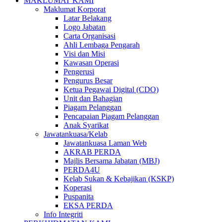
MAKLUMAT KAMI
Maklumat Korporat
Latar Belakang
Logo Jabatan
Carta Organisasi
Ahli Lembaga Pengarah
Visi dan Misi
Kawasan Operasi
Pengerusi
Pengurus Besar
Ketua Pegawai Digital (CDO)
Unit dan Bahagian
Piagam Pelanggan
Pencapaian Piagam Pelanggan
Anak Syarikat
Jawatankuasa/Kelab
Jawatankuasa Laman Web
AKRAB PERDA
Majlis Bersama Jabatan (MBJ)
PERDA4U
Kelab Sukan & Kebajikan (KSKP)
Koperasi
Puspanita
EKSA PERDA
Info Integriti