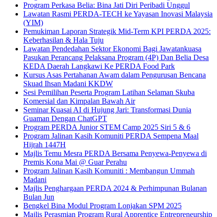
Program Perkasa Belia: Bina Jati Diri Peribadi Unggul
Lawatan Rasmi PERDA-TECH ke Yayasan Inovasi Malaysia
(YIM)
Pemukiman Laporan Strategik Mid-Term KPI PERDA 2025:
Keberhasilan & Hala Tuju
Lawatan Pendedahan Sektor Ekonomi Bagi Jawatankuasa
Pasukan Perancang Pelaksana Program (4P) Dan Belia Desa
KEDA Daerah Langkawi Ke PERDA Food Park
Kursus Asas Pertahanan Awam dalam Pengurusan Bencana
Skuad Ihsan Madani KKDW
Sesi Pemilihan Peserta Program Latihan Selaman Skuba
Komersial dan Kimpalan Bawah Air
Seminar Kuasai AI di Hujung Jari: Transformasi Dunia
Guaman Dengan ChatGPT
Program PERDA Junior STEM Camp 2025 Siri 5 & 6
Program Jalinan Kasih Komuniti PERDA Sempena Maal
Hijrah 1447H
Majlis Temu Mesra PERDA Bersama Penyewa-Penyewa di
Premis Kona Mai @ Guar Perahu
Program Jalinan Kasih Komuniti : Membangun Ummah
Madani
Majlis Penghargaan PERDA 2024 & Perhimpunan Bulanan
Bulan Jun
Bengkel Bina Modul Program Lonjakan SPM 2025
Majlis Perasmian Program Rural Apprentice Entrepreneurship