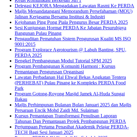
Kelas Komunikasi Berkesan Siri 1
Delegasi KEJORA Mengadakan Lawatan Rasmi Ke PERDA
Majlis Menandatangani Memorandum Persefahaman (MOU)
Jalinan Kerjasama Bersama Institusi & Industri
Kejohanan Ping Pong Piala Pengurus Besar PERDA 2025
Sesi Kunjungan Hormat PERDA Ke Jabatan Pesuruhjaya
Bangunan Pulau Pinang
Pengauditan Pematuhan Sistem Pengurusan Kualiti MS ISO
9001:2015
Program Explorace Agrotourism @ Labuh Banting, SPU,
PERDA 2025
Bengkel Pembangunan Modul Tutorial SPM 2025
Program Pembangunan Komuniti Harmoni : Kursus
Pemantapan Pengurusan Organisasi
Lawatan Perbadanan Hal Ehwal Bekas Angkatan Tentera
(PERHEBAT) Pulau Pinang ke Kompleks PERDA Food
Park
Program Gotong-Royong Masjid Jamek Al-Huda Sungai
Bakau
Majlis Perhimpunan Bulanan Bulan Januari 2025 dan Majlis
Persaraan Encik Mohd Zaidi Md. Sulaiman
Kursus Pemantapan Transformasi Penulisan Laporan
Tahunan Dan Pemantauan Projek Pembangunan PERDA
Perjumpaan Pertama Penasihat Akademik Pelajar PERDA-
TECH Bagi Sesi Januari 2025