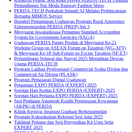
Kreativiti Pelajar Seni Reka Fesyen PERDA-TECH Ungguli
Pertandingan Nur Moda Runway Fashion Show
PERDA-TECH Perkukuh Inisiatif AI Melalui Perbincangan
Bersama MIMOS Service
Bengkel Pemantapan Usahawan Program Rural Apprentice
Entrepreneurship PERDA (PREP) Siri 3
Mesyuarat Jawatankuasa Pemantau Standard Accounting
System for Government Agencies (SAGA)
Usahawan PERDA Pamer Produk di Mesyuarat Ke-21
Working Group on ASEAN Forum on Taxation (WG-AFT)
& Mesyuarat Ke-18 Sub-Forum on Excise Taxation (SF-ET)
Pertandingan Selawat dan Nasyid 2025 Meriahkan Dewan
Utama PERDA-TECH
Program Latihan Professional Commercial Scuba Diving dan
Commercial Air Diving (PLASK)
Program Pemasaran Digital Usahawan
Perasmian EXPO PERDA (EXPERT) 2025
Sorotan Hari Kedua EXPO PERDA (EXPERT) 2025
Sorotan Hari Pertama EXPO PERDA (EXPERT) 2025
Sesi Penilaian Anugerah Kualiti Pengurusan Kewangan
(AKPK) di PERDA
Klinik Kerjaya: Inspirasi Graduan Berketrampilan
Program Kokurikulum Rekreasi Sesi Julai 2025
Taklimat Petugas dan Sesi Penyerahan Kit Urus Setia
EXPERT 2025