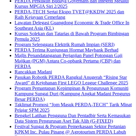
PERDA Perkukuh Budaya Governans dan Integriti Melalui
Kursus MPGIA Siri 2/2025
PERDA-TECH Sertai Ekspo TVET@KKDW 2025 dan
Raih Kejayaan Cemerlang
Lawatan Delegasi Guangdong Economic & Trade Office In
Southeast Asia (KL)
Kursus Solekan dan Tatarias di Bawah Program Bimbingan
Pemula 2025
Program Selenggara Elektrik Rumah Impian (SERI)
PERDA Terima Kunjungan Hormat Maybank Berhad
Majlis Penandatanganan Perjanjian Panel Potongan Gaji
Majikan (PGM) Antara Co-opbank Pertama (CBP) dan
PERDA
Rancakkan Madani
Pasukan Robotik PERDA Rangkul Anugerah “Rising Star
Award” di Kejohanan First LEGO League Challenge 2025
Program Pemantapan Kepimpinan & Pengurusan Komuniti
Kampung Sungai Duri (Kampung Angkat Madani Pengurus
Besar PERDA)
Taklimat Promosi “Jom Masuk PERDA-TECH” Tarik Minat
Pelajar SPM 2025
Bengkel Latihan Pengguna Dan Pentadbir Serta Kemasukan
Data Sistem Pengurusan Aset Tak Alih (G-FIXED)
Festival Sungai & Program Pemerkasaan Sektor Pertanian
KPKM Inc. Pulau Pinang @ Agrotourism PERDA Labuh