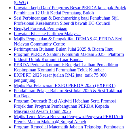
(GWG)
Lawatan kerja Dato' Pengurus Besar PERDA ke tapak Projek
Pembinaan 12 Unit Kedai Permatang Buloh
Sesi Perbincangan & Benchmarking bagi Penubuhan Sijil
Profesional Keselamatan Siber di bawah EC-Council
Bengkel Forensik Perniagaan
Lawatan Khas ke Parlimen Malaysia
Majlis Pengenalan & Pengaktifan DEMAS @ PERDA Seri
Nelayan Community Centre
Perhimpunan Bulanan Bulan Julai 2025 & Bicara Ilmu
Program PERDA Santuni Komuniti Madani 2025 - Platform
Inklusif Untuk Komuniti Luar Bandar
PERDA Perkasa Komuniti: Bengkel Latihan Pentadbiran
Kepimpinan Komuniti Perumahan Teluk Kumbar
EXPERT 2025 sasar jualan RM2 juta, tarik 75,000
pengunjung
Majlis Pra-Pelancaran EXPO PERDA 2025 (EXPERT)
Pendaftaran Pelajar Baharu Sesi Julai 2025 & Sesi Taklimat
Ibu Bapa
Program Outreach Bagi Aktiviti Hebahan Serta Promosi
Projek dan Program Pembangunan PERDA Kepada
Masyarakat Awam Tahun 2025
Majlis Temu Mesra Bersama Penyewa-Penyewa PERDA di
Premis Makan Makan @ Sungai Acheh
Program Remedial Matematik Jabatan Teknologi Pembuatan