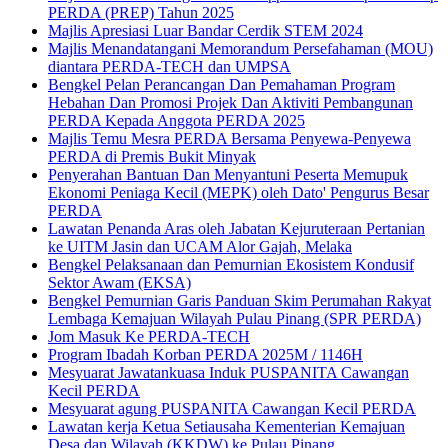
PERDA (PREP) Tahun 2025
Majlis Apresiasi Luar Bandar Cerdik STEM 2024
Majlis Menandatangani Memorandum Persefahaman (MOU)
diantara PERDA-TECH dan UMPSA
Bengkel Pelan Perancangan Dan Pemahaman Program
Hebahan Dan Promosi Projek Dan Aktiviti Pembangunan
PERDA Kepada Anggota PERDA 2025
Majlis Temu Mesra PERDA Bersama Penyewa-Penyewa
PERDA di Premis Bukit Minyak
Penyerahan Bantuan Dan Menyantuni Peserta Memupuk
Ekonomi Peniaga Kecil (MEPK) oleh Dato' Pengurus Besar
PERDA
Lawatan Penanda Aras oleh Jabatan Kejuruteraan Pertanian
ke UITM Jasin dan UCAM Alor Gajah, Melaka
Bengkel Pelaksanaan dan Pemurnian Ekosistem Kondusif
Sektor Awam (EKSA)
Bengkel Pemurnian Garis Panduan Skim Perumahan Rakyat
Lembaga Kemajuan Wilayah Pulau Pinang (SPR PERDA)
Jom Masuk Ke PERDA-TECH
Program Ibadah Korban PERDA 2025M / 1146H
Mesyuarat Jawatankuasa Induk PUSPANITA Cawangan
Kecil PERDA
Mesyuarat agung PUSPANITA Cawangan Kecil PERDA
Lawatan kerja Ketua Setiausaha Kementerian Kemajuan
Desa dan Wilayah (KKDW) ke Pulau Pinang