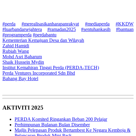
#perda
#merealisasikanharapanrakyat
#mediaperda
#KKDW
#luarbandarsejahtera
#ramadan2025
#sentuhankasih
#bantuan
#programperda
#perdabantu
Kementerian Kemajuan Desa dan Wilayah
Zahid Hamidi
Rubiah Wang
Mohd Asri Baharum
Shaik Hussein Mydin
Institut Kemahiran Tinggi Perda (PERDA-TECH)
Perda Ventures Incorporated Sdn Bhd
Bahang Bay Hotel
AKTIVITI 2025
PERDA Komited Ringankan Beban 200 Pelajar
Perhimpunan Bulanan Bulan Disember
Majlis Pelepasan Produk Bertambest Ke Negara Kemboja &
Pelancaran Produk Mini Pack