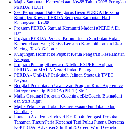
Majlis Sambutan Kemerdekaan Ke-68 Tahun 2025 Peringkat
PERDA-TECH
Sesi Perjumpaan Dato' Pengurus Besar PERDA Bersama
Kontinjen Kawad PERDA Sempena Sambutan Hari
Kebangsaan Ke-68
Program PERDA Santuni Komuniti Madani #PERDA Di
Hati
Program PERDA Perkasa Komuniti dan Sambutan Bulan
Kemerdekaan Yang Ke-68 Bersama Komuniti Taman Ekor
Kucing, Tasek Gelugor
Kunjungan Hormat ke Pejabat Ketua Pengarah Keselamatan
Kerajaan
Program Penang Showcase X Mini EXPERT Anjuran
PERDA dan MARA Negeri Pulau Pinang
PERDA - UniMAP Perkukuh Jalinan Strategik TVET
Negara
Bengkel Pemantapan Usahawan Program Rural Apprentice
Entrepreneurship PERDA (PREP) Siri 1
Majlis Graduasi Program Coaching eBizCoach, Bismadani
dan Start Right
Majlis Pelancaran Bulan Kemerdekaan dan Kibar Jalur
Gemilang
Lawatan Akademik/Industri Ke Tapak Fertigasi Terbuka
Tanaman Timun/Peria Koperasi Tani Pulau Pinang Bersama
KoPERDA, Advansia Sdn Bhd & Green World Genetic