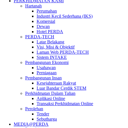
PERKHIDMATAN KAMI
Hartanah
Perumahan
Industri Kecil Sederhana (IKS)
Komersial
Dewan
Hotel PERDA
PERDA-TECH
Latar Belakang
Visi, Misi & Objektif
Laman Web PERDA-TECH
Sistem INTAKE
Pembangunan Ekonomi
Usahawan
Perniagaan
Pembangunan Insan
Kesejahteraan Rakyat
Luar Bandar Cerdik STEM
Perkhidmatan Dalam Talian
Aplikasi Online
Transaksi Perkhidmatan Online
Perolehan
Tender
Sebutharga
MEDIA@PERDA