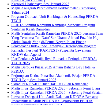
Karnival Usahaniaga Sesi Januari 2025
Majlis Anugerah Perkhidmatan Perkhidmatan Cemerlang
Tahun 2024
Program Outreach Unit Bimbingan & Kaunseling PERDA-
TECH
PERDA Santuni Komuniti Kampung Menerusi Program
Sentuhan Kasih Ramadan
Majlis Sentuhan Kasih Ramadan PERDA 2025 bersama Tuan
Yang Terutama Tun Dato’ Seri Utama Ahmad Fuzi bin Haji
Abdul Razak, Yang di-Pertua Negeri Pulau Pinang
Penyediaan Onde-Onde Terbanyak Bersempena Program
Ramadan Festival (RAMFEST) Puspanita Cawangan
KKDW dan Agensi
Iftar Perdana & Majlis Ihya' Ramadan Peringkat PERDA-
TECH 2025
Majlis Berbuka Puasa 2025 Antara Bahang Bay Hotel &
PERDA
Perjumpaan Kedua Penasihat Akademik Pelajar PERDA-
TECH Bagi Sesi Januari 2025
Skuad PERDA4U "Buat Hal" Di Bulan Ramadan?
Majlis Ihya' Ramadan PERDA 2025 - Seberang Perai Utara
Majlis Ihya' Ramadan PERDA 2025 - Seberang Perai Selatan
Lawatan Delegasi Unit Audit Dalaman KEJORA Bersama
Jawatankuasa Audit PERDA Ke Agrotourism PERDA