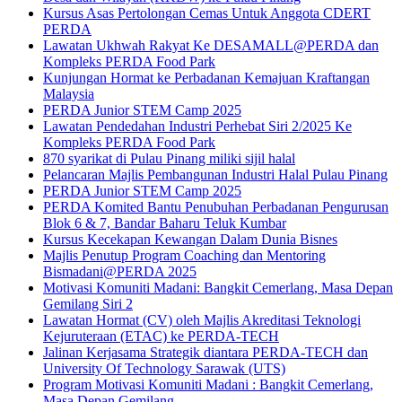
Kursus Asas Pertolongan Cemas Untuk Anggota CDERT
PERDA
Lawatan Ukhwah Rakyat Ke DESAMALL@PERDA dan
Kompleks PERDA Food Park
Kunjungan Hormat ke Perbadanan Kemajuan Kraftangan
Malaysia
PERDA Junior STEM Camp 2025
Lawatan Pendedahan Industri Perhebat Siri 2/2025 Ke
Kompleks PERDA Food Park
870 syarikat di Pulau Pinang miliki sijil halal
Pelancaran Majlis Pembangunan Industri Halal Pulau Pinang
PERDA Junior STEM Camp 2025
PERDA Komited Bantu Penubuhan Perbadanan Pengurusan
Blok 6 & 7, Bandar Baharu Teluk Kumbar
Kursus Kecekapan Kewangan Dalam Dunia Bisnes
Majlis Penutup Program Coaching dan Mentoring
Bismadani@PERDA 2025
Motivasi Komuniti Madani: Bangkit Cemerlang, Masa Depan
Gemilang Siri 2
Lawatan Hormat (CV) oleh Majlis Akreditasi Teknologi
Kejuruteraan (ETAC) ke PERDA-TECH
Jalinan Kerjasama Strategik diantara PERDA-TECH dan
University Of Technology Sarawak (UTS)
Program Motivasi Komuniti Madani : Bangkit Cemerlang,
Masa Depan Gemilang