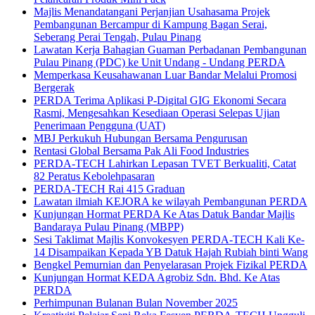
Majlis Menandatangani Perjanjian Usahasama Projek
Pembangunan Bercampur di Kampung Bagan Serai,
Seberang Perai Tengah, Pulau Pinang
Lawatan Kerja Bahagian Guaman Perbadanan Pembangunan
Pulau Pinang (PDC) ke Unit Undang - Undang PERDA
Memperkasa Keusahawanan Luar Bandar Melalui Promosi
Bergerak
PERDA Terima Aplikasi P-Digital GIG Ekonomi Secara
Rasmi, Mengesahkan Kesediaan Operasi Selepas Ujian
Penerimaan Pengguna (UAT)
MBJ Perkukuh Hubungan Bersama Pengurusan
Rentasi Global Bersama Pak Ali Food Industries
PERDA-TECH Lahirkan Lepasan TVET Berkualiti, Catat
82 Peratus Kebolehpasaran
PERDA-TECH Rai 415 Graduan
Lawatan ilmiah KEJORA ke wilayah Pembangunan PERDA
Kunjungan Hormat PERDA Ke Atas Datuk Bandar Majlis
Bandaraya Pulau Pinang (MBPP)
Sesi Taklimat Majlis Konvokesyen PERDA-TECH Kali Ke-
14 Disampaikan Kepada YB Datuk Hajah Rubiah binti Wang
Bengkel Pemurnian dan Penyelarasan Projek Fizikal PERDA
Kunjungan Hormat KEDA Agrobiz Sdn. Bhd. Ke Atas
PERDA
Perhimpunan Bulanan Bulan November 2025