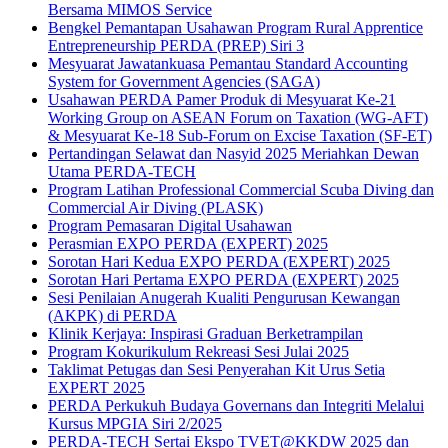
Bersama MIMOS Service
Bengkel Pemantapan Usahawan Program Rural Apprentice
Entrepreneurship PERDA (PREP) Siri 3
Mesyuarat Jawatankuasa Pemantau Standard Accounting
System for Government Agencies (SAGA)
Usahawan PERDA Pamer Produk di Mesyuarat Ke-21
Working Group on ASEAN Forum on Taxation (WG-AFT)
& Mesyuarat Ke-18 Sub-Forum on Excise Taxation (SF-ET)
Pertandingan Selawat dan Nasyid 2025 Meriahkan Dewan
Utama PERDA-TECH
Program Latihan Professional Commercial Scuba Diving dan
Commercial Air Diving (PLASK)
Program Pemasaran Digital Usahawan
Perasmian EXPO PERDA (EXPERT) 2025
Sorotan Hari Kedua EXPO PERDA (EXPERT) 2025
Sorotan Hari Pertama EXPO PERDA (EXPERT) 2025
Sesi Penilaian Anugerah Kualiti Pengurusan Kewangan
(AKPK) di PERDA
Klinik Kerjaya: Inspirasi Graduan Berketrampilan
Program Kokurikulum Rekreasi Sesi Julai 2025
Taklimat Petugas dan Sesi Penyerahan Kit Urus Setia
EXPERT 2025
PERDA Perkukuh Budaya Governans dan Integriti Melalui
Kursus MPGIA Siri 2/2025
PERDA-TECH Sertai Ekspo TVET@KKDW 2025 dan