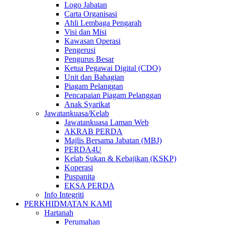
Logo Jabatan
Carta Organisasi
Ahli Lembaga Pengarah
Visi dan Misi
Kawasan Operasi
Pengerusi
Pengurus Besar
Ketua Pegawai Digital (CDO)
Unit dan Bahagian
Piagam Pelanggan
Pencapaian Piagam Pelanggan
Anak Syarikat
Jawatankuasa/Kelab
Jawatankuasa Laman Web
AKRAB PERDA
Majlis Bersama Jabatan (MBJ)
PERDA4U
Kelab Sukan & Kebajikan (KSKP)
Koperasi
Puspanita
EKSA PERDA
Info Integriti
PERKHIDMATAN KAMI
Hartanah
Perumahan