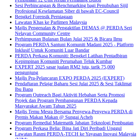
Sesi Perbincangan & Benchmarking bagi Penubuhan Sijil
Profesional Keselamatan Siber di bawah EC-Council
Bengkel Forensik Perniagaan
Lawatan Khas ke Parlimen Malaysia
Majlis Pengenalan & Pengaktifan DEMAS @ PERDA Seri
Nelayan Community Centre
Perhimpunan Bulanan Bulan Julai 2025 & Bicara Ilmu
Program PERDA Santuni Komuniti Madani 2025 - Platform
Inklusif Untuk Komuniti Luar Bandar
PERDA Perkasa Komuniti: Bengkel Latihan Pentadbiran
Kepimpinan Komuniti Perumahan Teluk Kumbar
EXPERT 2025 sasar jualan RM2 juta, tarik 75,000
pengunjung
Majlis Pra-Pelancaran EXPO PERDA 2025 (EXPERT)
Pendaftaran Pelajar Baharu Sesi Julai 2025 & Sesi Taklimat
Ibu Bapa
Program Outreach Bagi Aktiviti Hebahan Serta Promosi
Projek dan Program Pembangunan PERDA Kepada
Masyarakat Awam Tahun 2025
Majlis Temu Mesra Bersama Penyewa-Penyewa PERDA di
Premis Makan Makan @ Sungai Acheh
Program Remedial Matematik Jabatan Teknologi Pembuatan
Program Perkasa Belia: Bina Jati Diri Peribadi Unggul
Lawatan Rasmi PERDA-TECH ke Yayasan Inovasi Malaysia