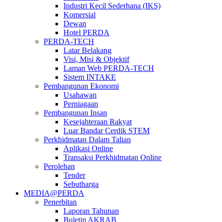
Industri Kecil Sederhana (IKS)
Komersial
Dewan
Hotel PERDA
PERDA-TECH
Latar Belakang
Visi, Misi & Objektif
Laman Web PERDA-TECH
Sistem INTAKE
Pembangunan Ekonomi
Usahawan
Perniagaan
Pembangunan Insan
Kesejahteraan Rakyat
Luar Bandar Cerdik STEM
Perkhidmatan Dalam Talian
Aplikasi Online
Transaksi Perkhidmatan Online
Perolehan
Tender
Sebutharga
MEDIA@PERDA
Penerbitan
Laporan Tahunan
Buletin AKRAB