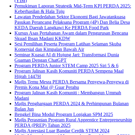
(YIM)
Pemukiman Laporan Strategik Mid-Term KPI PERDA 2025:
Keberhasilan & Hala Tuju
Lawatan Pendedahan Sektor Ekonomi Bagi Jawatankuasa
Pasukan Perancang Pelaksana Program (4P) Dan Belia Desa
KEDA Daerah Langkawi Ke PERDA Food Park
Kursus Asas Pertahanan Awam dalam Pengurusan Bencana
Skuad Ihsan Madani KKDW
Sesi Pemilihan Peserta Program Latihan Selaman Skuba
Komersial dan Kimpalan Bawah Air
Seminar Kuasai AI di Hujung Jari: Transformasi Dunia
Guaman Dengan ChatGPT
Program PERDA Junior STEM Camp 2025 Siri 5 & 6
Program Jalinan Kasih Komuniti PERDA Sempena Maal
Hijrah 1447H
Majlis Temu Mesra PERDA Bersama Penyewa-Penyewa di
Premis Kona Mai @ Guar Perahu
Program Jalinan Kasih Komuniti : Membangun Ummah
Madani
Majlis Penghargaan PERDA 2024 & Perhimpunan Bulanan
Bulan Jun
Bengkel Bina Modul Program Lonjakan SPM 2025
Majlis Perasmian Program Rural Apprentice Entrepreneurship
PERDA (PREP) Tahun 2025
Majlis Apresiasi Luar Bandar Cerdik STEM 2024