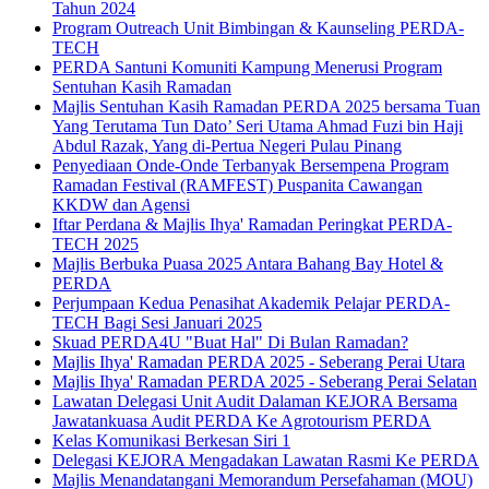
Tahun 2024
Program Outreach Unit Bimbingan & Kaunseling PERDA-
TECH
PERDA Santuni Komuniti Kampung Menerusi Program
Sentuhan Kasih Ramadan
Majlis Sentuhan Kasih Ramadan PERDA 2025 bersama Tuan
Yang Terutama Tun Dato’ Seri Utama Ahmad Fuzi bin Haji
Abdul Razak, Yang di-Pertua Negeri Pulau Pinang
Penyediaan Onde-Onde Terbanyak Bersempena Program
Ramadan Festival (RAMFEST) Puspanita Cawangan
KKDW dan Agensi
Iftar Perdana & Majlis Ihya' Ramadan Peringkat PERDA-
TECH 2025
Majlis Berbuka Puasa 2025 Antara Bahang Bay Hotel &
PERDA
Perjumpaan Kedua Penasihat Akademik Pelajar PERDA-
TECH Bagi Sesi Januari 2025
Skuad PERDA4U "Buat Hal" Di Bulan Ramadan?
Majlis Ihya' Ramadan PERDA 2025 - Seberang Perai Utara
Majlis Ihya' Ramadan PERDA 2025 - Seberang Perai Selatan
Lawatan Delegasi Unit Audit Dalaman KEJORA Bersama
Jawatankuasa Audit PERDA Ke Agrotourism PERDA
Kelas Komunikasi Berkesan Siri 1
Delegasi KEJORA Mengadakan Lawatan Rasmi Ke PERDA
Majlis Menandatangani Memorandum Persefahaman (MOU)