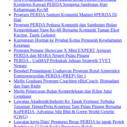
Kontinjen Kawad PERDA Sempena Sambutan Hari
Kebangsaan Ke-68
Program PERDA Santuni Komuniti Madani #PERDA Di
Hati
Program PERDA Perkasa Komuniti dan Sambutan Bulan
Kemerdekaan Yang Ke-68 Bersama Komuniti Taman Ekor
Kucing, Tasek Gelugor
Kunjungan Hormat ke Pejabat Ketua Pengarah Keselamatan
Kerajaan
Program Penang Showcase X Mini EXPERT Anjuran
PERDA dan MARA Negeri Pulau Pinang
PERDA - UniMAP Perkukuh Jalinan Strategik TVET
Negara
Bengkel Pemantapan Usahawan Program Rural Apprentice
Entrepreneurship PERDA (PREP) Siri 1
Majlis Graduasi Program Coaching eBizCoach, Bismadani
dan Start Right
Majlis Pelancaran Bulan Kemerdekaan dan Kibar Jalur
Gemilang
Lawatan Akademik/Industri Ke Tapak Fertigasi Terbuka
Tanaman Timun/Peria Koperasi Tani Pulau Pinang Bersama
KoPERDA, Advansia Sdn Bhd & Green World Genetic
(GWG)
Lawatan kerja Dato' Pengurus Besar PERDA ke tapak Projek
Pembinaan 12 Unit Kedai Permatang Buloh