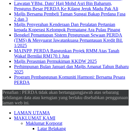
Lawatan YBhg. Dato' Haji Mohd Asri Bin Baharum,
Pengurus Besar PERDA Ke Kilang Jeruk Madu Pak Ali
Majlis Bersama Pembeli Taman Sungai Bakap Perdana Fasa
2 dan 3
Majlis Penyerahan Kenderaan Dan Peralatan Pertanian
kepada Koperasi Kelompok Permatang Ara Pulau Pinang
Bengkel Pemantapan Sistem Pengurusan Sewaan PERDA
(TMS) & Mesyuarat Jawatankuasa Pemantauan Kredit Bil.
1/2025
MAINPP, PERDA Bangunkan Projek RMM Atas Tanah
Wakaf Bernilai RM170.1 Juta
Majlis Perasmian Permukiman KKDW 2025
Perhimpunan Bulan Januari dan Majlis Amanat Tahun Baharu
2025
Program Pembangunan Komuniti Harmoni: Bersama Pesara
PERDA
Penafian : PERDA tidak akan bertanggungjawab atas sebarang
kehilangan data atau kerugian yang berlaku disebabkan penggunaan
laman web ini.
LAMAN UTAMA
MAKLUMAT KAMI
Maklumat Korporat
Latar Belakang