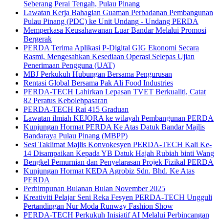
Seberang Perai Tengah, Pulau Pinang
Lawatan Kerja Bahagian Guaman Perbadanan Pembangunan
Pulau Pinang (PDC) ke Unit Undang - Undang PERDA
Memperkasa Keusahawanan Luar Bandar Melalui Promosi
Bergerak
PERDA Terima Aplikasi P-Digital GIG Ekonomi Secara
Rasmi, Mengesahkan Kesediaan Operasi Selepas Ujian
Penerimaan Pengguna (UAT)
MBJ Perkukuh Hubungan Bersama Pengurusan
Rentasi Global Bersama Pak Ali Food Industries
PERDA-TECH Lahirkan Lepasan TVET Berkualiti, Catat
82 Peratus Kebolehpasaran
PERDA-TECH Rai 415 Graduan
Lawatan ilmiah KEJORA ke wilayah Pembangunan PERDA
Kunjungan Hormat PERDA Ke Atas Datuk Bandar Majlis
Bandaraya Pulau Pinang (MBPP)
Sesi Taklimat Majlis Konvokesyen PERDA-TECH Kali Ke-
14 Disampaikan Kepada YB Datuk Hajah Rubiah binti Wang
Bengkel Pemurnian dan Penyelarasan Projek Fizikal PERDA
Kunjungan Hormat KEDA Agrobiz Sdn. Bhd. Ke Atas
PERDA
Perhimpunan Bulanan Bulan November 2025
Kreativiti Pelajar Seni Reka Fesyen PERDA-TECH Ungguli
Pertandingan Nur Moda Runway Fashion Show
PERDA-TECH Perkukuh Inisiatif AI Melalui Perbincangan