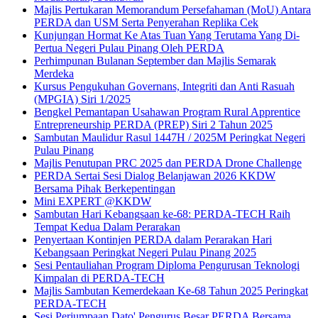
Majlis Pertukaran Memorandum Persefahaman (MoU) Antara
PERDA dan USM Serta Penyerahan Replika Cek
Kunjungan Hormat Ke Atas Tuan Yang Terutama Yang Di-
Pertua Negeri Pulau Pinang Oleh PERDA
Perhimpunan Bulanan September dan Majlis Semarak
Merdeka
Kursus Pengukuhan Governans, Integriti dan Anti Rasuah
(MPGIA) Siri 1/2025
Bengkel Pemantapan Usahawan Program Rural Apprentice
Entrepreneurship PERDA (PREP) Siri 2 Tahun 2025
Sambutan Maulidur Rasul 1447H / 2025M Peringkat Negeri
Pulau Pinang
Majlis Penutupan PRC 2025 dan PERDA Drone Challenge
PERDA Sertai Sesi Dialog Belanjawan 2026 KKDW
Bersama Pihak Berkepentingan
Mini EXPERT @KKDW
Sambutan Hari Kebangsaan ke-68: PERDA-TECH Raih
Tempat Kedua Dalam Perarakan
Penyertaan Kontinjen PERDA dalam Perarakan Hari
Kebangsaan Peringkat Negeri Pulau Pinang 2025
Sesi Pentauliahan Program Diploma Pengurusan Teknologi
Kimpalan di PERDA-TECH
Majlis Sambutan Kemerdekaan Ke-68 Tahun 2025 Peringkat
PERDA-TECH
Sesi Perjumpaan Dato' Pengurus Besar PERDA Bersama