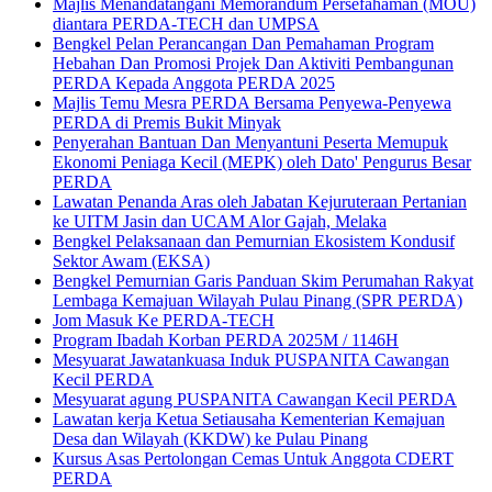
Majlis Menandatangani Memorandum Persefahaman (MOU)
diantara PERDA-TECH dan UMPSA
Bengkel Pelan Perancangan Dan Pemahaman Program
Hebahan Dan Promosi Projek Dan Aktiviti Pembangunan
PERDA Kepada Anggota PERDA 2025
Majlis Temu Mesra PERDA Bersama Penyewa-Penyewa
PERDA di Premis Bukit Minyak
Penyerahan Bantuan Dan Menyantuni Peserta Memupuk
Ekonomi Peniaga Kecil (MEPK) oleh Dato' Pengurus Besar
PERDA
Lawatan Penanda Aras oleh Jabatan Kejuruteraan Pertanian
ke UITM Jasin dan UCAM Alor Gajah, Melaka
Bengkel Pelaksanaan dan Pemurnian Ekosistem Kondusif
Sektor Awam (EKSA)
Bengkel Pemurnian Garis Panduan Skim Perumahan Rakyat
Lembaga Kemajuan Wilayah Pulau Pinang (SPR PERDA)
Jom Masuk Ke PERDA-TECH
Program Ibadah Korban PERDA 2025M / 1146H
Mesyuarat Jawatankuasa Induk PUSPANITA Cawangan
Kecil PERDA
Mesyuarat agung PUSPANITA Cawangan Kecil PERDA
Lawatan kerja Ketua Setiausaha Kementerian Kemajuan
Desa dan Wilayah (KKDW) ke Pulau Pinang
Kursus Asas Pertolongan Cemas Untuk Anggota CDERT
PERDA