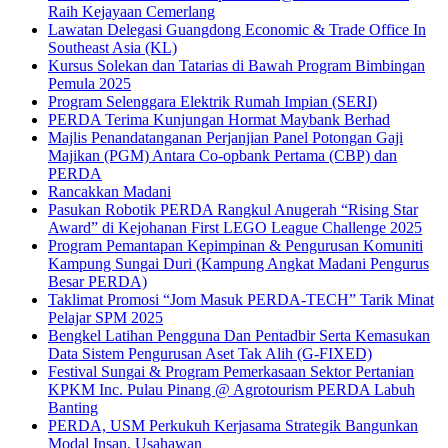
Raih Kejayaan Cemerlang
Lawatan Delegasi Guangdong Economic & Trade Office In
Southeast Asia (KL)
Kursus Solekan dan Tatarias di Bawah Program Bimbingan
Pemula 2025
Program Selenggara Elektrik Rumah Impian (SERI)
PERDA Terima Kunjungan Hormat Maybank Berhad
Majlis Penandatanganan Perjanjian Panel Potongan Gaji
Majikan (PGM) Antara Co-opbank Pertama (CBP) dan
PERDA
Rancakkan Madani
Pasukan Robotik PERDA Rangkul Anugerah “Rising Star
Award” di Kejohanan First LEGO League Challenge 2025
Program Pemantapan Kepimpinan & Pengurusan Komuniti
Kampung Sungai Duri (Kampung Angkat Madani Pengurus
Besar PERDA)
Taklimat Promosi “Jom Masuk PERDA-TECH” Tarik Minat
Pelajar SPM 2025
Bengkel Latihan Pengguna Dan Pentadbir Serta Kemasukan
Data Sistem Pengurusan Aset Tak Alih (G-FIXED)
Festival Sungai & Program Pemerkasaan Sektor Pertanian
KPKM Inc. Pulau Pinang @ Agrotourism PERDA Labuh
Banting
PERDA, USM Perkukuh Kerjasama Strategik Bangunkan
Modal Insan, Usahawan