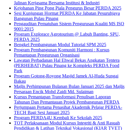
Jalinan Kerjasama Bersama Institusi & Industri
Kejohanan Ping Pong Piala Pengurus Besar PERDA 2025
Sesi Kunjungan Hormat PERDA Ke Jabatan Pesuruhjaya
Bangunan Pulau Pinang
Pengauditan Pematuhan Sistem Pengurusan Kualiti MS ISO
9001:2015
Program Explorace Agrotourism @ Labuh Banting, SPU,
PERDA 2025
Bengkel Pembangunan Modul Tutorial SPM 2025
Program Pembangunan Komuniti Harmoni : Kursus
Pemantapan Pengurusan Organisasi
Lawatan Perbadanan Hal Ehwal Bekas Angkatan Tentera
(PERHEBAT) Pulau Pinang ke Kompleks PERDA Food
Park
Program Gotong-Royong Masjid Jamek Al-Huda Sungai
Bakau
Majlis Perhimpunan Bulanan Bulan Januari 2025 dan Majlis
Persaraan Encik Mohd Zaidi Md. Sulaiman
Kursus Pemantapan Transformasi Penulisan Laporan
Tahunan Dan Pemantauan Projek Pembangunan PERDA
Perjumpaan Pertama Penasihat Akademik Pelajar PERDA-
TECH Bagi Sesi Januari 2025
Program PERDA4U Kembali Ke Sekolah 2025
TOT Perlaksanaan Modul Kursus Integriti & Anti Rasuah
Pendidikan & Latihan Teknikal Vokasional (KIAR TVET)