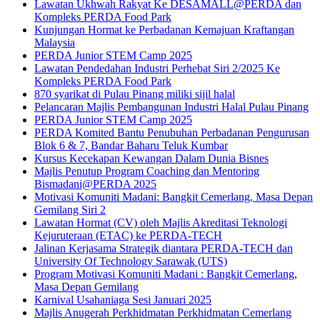
Lawatan Ukhwah Rakyat Ke DESAMALL@PERDA dan
Kompleks PERDA Food Park
Kunjungan Hormat ke Perbadanan Kemajuan Kraftangan
Malaysia
PERDA Junior STEM Camp 2025
Lawatan Pendedahan Industri Perhebat Siri 2/2025 Ke
Kompleks PERDA Food Park
870 syarikat di Pulau Pinang miliki sijil halal
Pelancaran Majlis Pembangunan Industri Halal Pulau Pinang
PERDA Junior STEM Camp 2025
PERDA Komited Bantu Penubuhan Perbadanan Pengurusan
Blok 6 & 7, Bandar Baharu Teluk Kumbar
Kursus Kecekapan Kewangan Dalam Dunia Bisnes
Majlis Penutup Program Coaching dan Mentoring
Bismadani@PERDA 2025
Motivasi Komuniti Madani: Bangkit Cemerlang, Masa Depan
Gemilang Siri 2
Lawatan Hormat (CV) oleh Majlis Akreditasi Teknologi
Kejuruteraan (ETAC) ke PERDA-TECH
Jalinan Kerjasama Strategik diantara PERDA-TECH dan
University Of Technology Sarawak (UTS)
Program Motivasi Komuniti Madani : Bangkit Cemerlang,
Masa Depan Gemilang
Karnival Usahaniaga Sesi Januari 2025
Majlis Anugerah Perkhidmatan Perkhidmatan Cemerlang