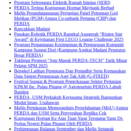
Program Selenggara Elektrik Rumah Impian (SERI)
PERDA Terima Kunjungan Hormat Maybank Berhad
Majlis Penandatanganan Perjanjian Panel Potongan Gaji
Majikan (PGM) Antara Co-opbank Pertama (CBP) dan
PERDA
Rancakkan Madani
Pasukan Robotik PERDA Rangkul Anugerah “Rising Star
Award” di Kejohanan First LEGO League Challenge 2025
Program Pemantapan Kepimpinan & Pengurusan Komuniti
Kampung Sungai Duri (Kampung Angkat Madani Pengurus
Besar PERDA)
Taklimat Promosi “Jom Masuk PERDA-TECH” Tarik Minat
Pelajar SPM 2025
Bengkel Latihan Pengguna Dan Pentadbir Serta Kemasukan
Data Sistem Pengurusan Aset Tak Alih (G-FIXED)
Festival Sungai & Program Pemerkasaan Sektor Pertanian
KPKM Inc. Pulau Pinang @ Agrotourism PERDA Labuh
Banting
PERDA, USM Perkukuh Kerjasama Strategik Bangunkan
Modal Insan, Usahawan
Majlis Pertukaran Memorandum Persefahaman (MoU) Antara
PERDA dan USM Serta Penyerahan Replika Cek
Kunjungan Hormat Ke Atas Tuan Yang Terutama Yang Di-
Pertua Negeri Pulau Pinang Oleh PERDA
Perhimpunan Bulanan September dan Majlis Semarak