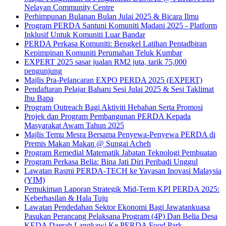
Nelayan Community Centre
Perhimpunan Bulanan Bulan Julai 2025 & Bicara Ilmu
Program PERDA Santuni Komuniti Madani 2025 - Platform
Inklusif Untuk Komuniti Luar Bandar
PERDA Perkasa Komuniti: Bengkel Latihan Pentadbiran
Kepimpinan Komuniti Perumahan Teluk Kumbar
EXPERT 2025 sasar jualan RM2 juta, tarik 75,000
pengunjung
Majlis Pra-Pelancaran EXPO PERDA 2025 (EXPERT)
Pendaftaran Pelajar Baharu Sesi Julai 2025 & Sesi Taklimat
Ibu Bapa
Program Outreach Bagi Aktiviti Hebahan Serta Promosi
Projek dan Program Pembangunan PERDA Kepada
Masyarakat Awam Tahun 2025
Majlis Temu Mesra Bersama Penyewa-Penyewa PERDA di
Premis Makan Makan @ Sungai Acheh
Program Remedial Matematik Jabatan Teknologi Pembuatan
Program Perkasa Belia: Bina Jati Diri Peribadi Unggul
Lawatan Rasmi PERDA-TECH ke Yayasan Inovasi Malaysia
(YIM)
Pemukiman Laporan Strategik Mid-Term KPI PERDA 2025:
Keberhasilan & Hala Tuju
Lawatan Pendedahan Sektor Ekonomi Bagi Jawatankuasa
Pasukan Perancang Pelaksana Program (4P) Dan Belia Desa
KEDA Daerah Langkawi Ke PERDA Food Park