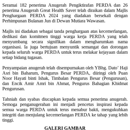
Seramai 182 penerima Anugerah Pengiktirafan PERDA dan 26
penerima Anugerah Great Health Saver telah diraikan dalam Majlis
Penghargaan PERDA 2024 yang diadakan bersekali dengan
Perhimpunan Bulanan Jun di Dewan Mutiara Wawasan.
Majlis ini diadakan sebagai tanda penghargaan atas kecemerlangan,
dedikasi dan komitmen tinggi warga kerja PERDA yang telah
menyumbang secara signifikan dalam mengharumkan nama
organisasi. Ia juga bertujuan menyuntik semangat dan dorongan
kepada seluruh warga PERDA untuk terus melakar kejayaan dalam
setiap bidang tugasan.
Penyampaian anugerah telah disempurnakan oleh YBhg. Dato’ Haji
Asri bin Baharum, Pengurus Besar PERDA, diiringi oleh Puan
Noor Hayati binti Ishak, Timbalan Pengurus Besar (Pengurusan),
dan Encik Amir Amri bin Ahmat, Pengurus Bahagian Khidmat
Pengurusan.
Tahniah dan syabas diucapkan kepada semua penerima anugerah.
Semoga penganugerahan ini menjadi pencetus inspirasi kepada
semua warga PERDA untuk terus menabur bakti, mengukuhkan
integriti dan menjulang kecemerlangan PERDA ke tahap yang lebih
tinggi.
GALERI GAMBAR