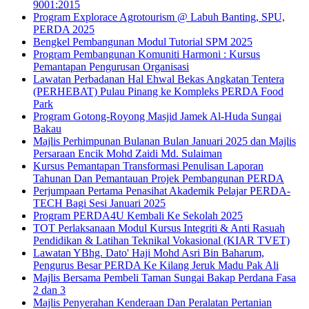
9001:2015
Program Explorace Agrotourism @ Labuh Banting, SPU,
PERDA 2025
Bengkel Pembangunan Modul Tutorial SPM 2025
Program Pembangunan Komuniti Harmoni : Kursus
Pemantapan Pengurusan Organisasi
Lawatan Perbadanan Hal Ehwal Bekas Angkatan Tentera
(PERHEBAT) Pulau Pinang ke Kompleks PERDA Food
Park
Program Gotong-Royong Masjid Jamek Al-Huda Sungai
Bakau
Majlis Perhimpunan Bulanan Bulan Januari 2025 dan Majlis
Persaraan Encik Mohd Zaidi Md. Sulaiman
Kursus Pemantapan Transformasi Penulisan Laporan
Tahunan Dan Pemantauan Projek Pembangunan PERDA
Perjumpaan Pertama Penasihat Akademik Pelajar PERDA-
TECH Bagi Sesi Januari 2025
Program PERDA4U Kembali Ke Sekolah 2025
TOT Perlaksanaan Modul Kursus Integriti & Anti Rasuah
Pendidikan & Latihan Teknikal Vokasional (KIAR TVET)
Lawatan YBhg. Dato' Haji Mohd Asri Bin Baharum,
Pengurus Besar PERDA Ke Kilang Jeruk Madu Pak Ali
Majlis Bersama Pembeli Taman Sungai Bakap Perdana Fasa
2 dan 3
Majlis Penyerahan Kenderaan Dan Peralatan Pertanian