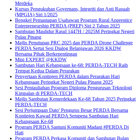
Merdeka
Kursus Pengukuhan Governans, Integriti dan Anti Rasuah
(MPGIA) Siri 1/2025
Bengkel Pemantapan Usahawan Program Rural Apprentice
Entrepreneurship PERDA (PREP) Siri 2 Tahun 2025
Sambutan Maulidur Rasul 1447H / 2025M Peringkat Negeri
Pulau Pinang
Majlis Penutupan PRC 2025 dan PERDA Drone Challenge
PERDA Sertai Sesi Dialog Belanjawan 2026 KKDW
Bersama Pihak Berkepentingan
Mini EXPERT @KKDW
Sambutan Hari Kebangsaan ke-68: PERDA-TECH Raih
Tempat Kedua Dalam Perarakan
Penyertaan Kontinjen PERDA dalam Perarakan Hari
Kebangsaan Peringkat Negeri Pulau Pinang 2025
Sesi Pentauliahan Program Diploma Pengurusan Teknologi
Kimpalan di PERDA-TECH
Majlis Sambutan Kemerdekaan Ke-68 Tahun 2025 Peringkat
PERDA-TECH
Sesi Perjumpaan Dato' Pengurus Besar PERDA Bersama
Kontinjen Kawad PERDA Sempena Sambutan Hari
Kebangsaan Ke-68
Program PERDA Santuni Komuniti Madani #PERDA Di
Hati
Program PERDA Perkasa Komuniti dan Sambutan Bulan