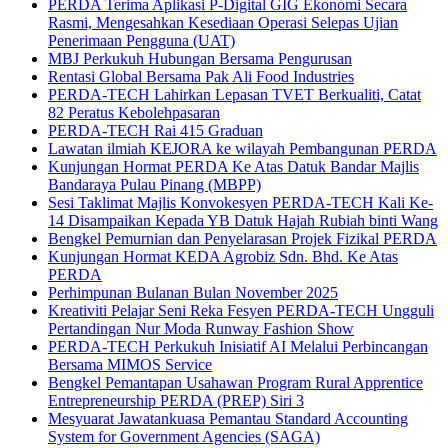
PERDA Terima Aplikasi P-Digital GIG Ekonomi Secara
Rasmi, Mengesahkan Kesediaan Operasi Selepas Ujian
Penerimaan Pengguna (UAT)
MBJ Perkukuh Hubungan Bersama Pengurusan
Rentasi Global Bersama Pak Ali Food Industries
PERDA-TECH Lahirkan Lepasan TVET Berkualiti, Catat
82 Peratus Kebolehpasaran
PERDA-TECH Rai 415 Graduan
Lawatan ilmiah KEJORA ke wilayah Pembangunan PERDA
Kunjungan Hormat PERDA Ke Atas Datuk Bandar Majlis
Bandaraya Pulau Pinang (MBPP)
Sesi Taklimat Majlis Konvokesyen PERDA-TECH Kali Ke-
14 Disampaikan Kepada YB Datuk Hajah Rubiah binti Wang
Bengkel Pemurnian dan Penyelarasan Projek Fizikal PERDA
Kunjungan Hormat KEDA Agrobiz Sdn. Bhd. Ke Atas
PERDA
Perhimpunan Bulanan Bulan November 2025
Kreativiti Pelajar Seni Reka Fesyen PERDA-TECH Ungguli
Pertandingan Nur Moda Runway Fashion Show
PERDA-TECH Perkukuh Inisiatif AI Melalui Perbincangan
Bersama MIMOS Service
Bengkel Pemantapan Usahawan Program Rural Apprentice
Entrepreneurship PERDA (PREP) Siri 3
Mesyuarat Jawatankuasa Pemantau Standard Accounting
System for Government Agencies (SAGA)