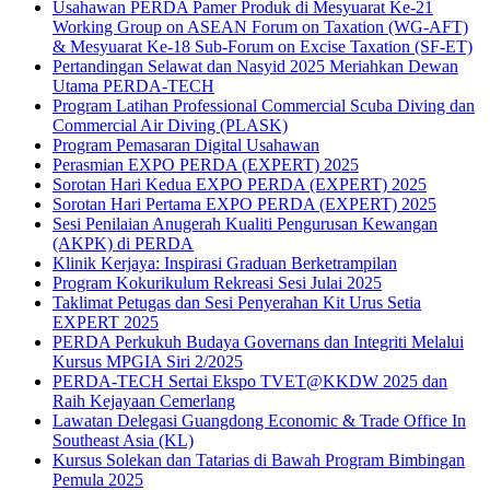
Usahawan PERDA Pamer Produk di Mesyuarat Ke-21
Working Group on ASEAN Forum on Taxation (WG-AFT)
& Mesyuarat Ke-18 Sub-Forum on Excise Taxation (SF-ET)
Pertandingan Selawat dan Nasyid 2025 Meriahkan Dewan
Utama PERDA-TECH
Program Latihan Professional Commercial Scuba Diving dan
Commercial Air Diving (PLASK)
Program Pemasaran Digital Usahawan
Perasmian EXPO PERDA (EXPERT) 2025
Sorotan Hari Kedua EXPO PERDA (EXPERT) 2025
Sorotan Hari Pertama EXPO PERDA (EXPERT) 2025
Sesi Penilaian Anugerah Kualiti Pengurusan Kewangan
(AKPK) di PERDA
Klinik Kerjaya: Inspirasi Graduan Berketrampilan
Program Kokurikulum Rekreasi Sesi Julai 2025
Taklimat Petugas dan Sesi Penyerahan Kit Urus Setia
EXPERT 2025
PERDA Perkukuh Budaya Governans dan Integriti Melalui
Kursus MPGIA Siri 2/2025
PERDA-TECH Sertai Ekspo TVET@KKDW 2025 dan
Raih Kejayaan Cemerlang
Lawatan Delegasi Guangdong Economic & Trade Office In
Southeast Asia (KL)
Kursus Solekan dan Tatarias di Bawah Program Bimbingan
Pemula 2025