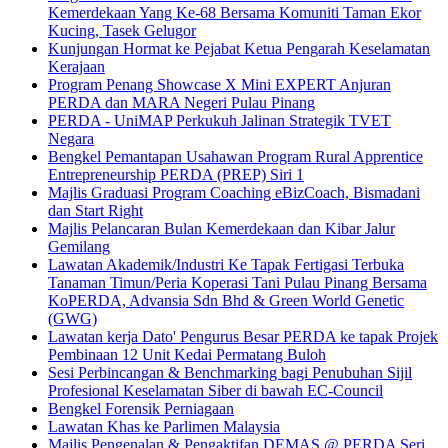
Kemerdekaan Yang Ke-68 Bersama Komuniti Taman Ekor
Kucing, Tasek Gelugor
Kunjungan Hormat ke Pejabat Ketua Pengarah Keselamatan
Kerajaan
Program Penang Showcase X Mini EXPERT Anjuran
PERDA dan MARA Negeri Pulau Pinang
PERDA - UniMAP Perkukuh Jalinan Strategik TVET
Negara
Bengkel Pemantapan Usahawan Program Rural Apprentice
Entrepreneurship PERDA (PREP) Siri 1
Majlis Graduasi Program Coaching eBizCoach, Bismadani
dan Start Right
Majlis Pelancaran Bulan Kemerdekaan dan Kibar Jalur
Gemilang
Lawatan Akademik/Industri Ke Tapak Fertigasi Terbuka
Tanaman Timun/Peria Koperasi Tani Pulau Pinang Bersama
KoPERDA, Advansia Sdn Bhd & Green World Genetic
(GWG)
Lawatan kerja Dato' Pengurus Besar PERDA ke tapak Projek
Pembinaan 12 Unit Kedai Permatang Buloh
Sesi Perbincangan & Benchmarking bagi Penubuhan Sijil
Profesional Keselamatan Siber di bawah EC-Council
Bengkel Forensik Perniagaan
Lawatan Khas ke Parlimen Malaysia
Majlis Pengenalan & Pengaktifan DEMAS @ PERDA Seri