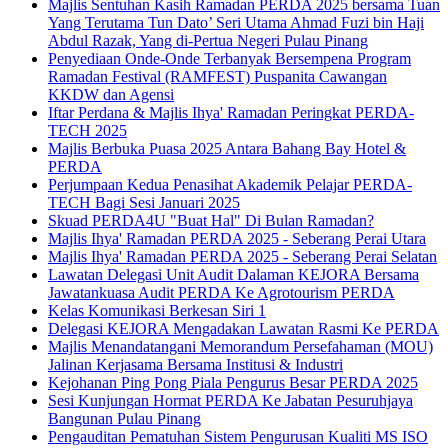
Majlis Sentuhan Kasih Ramadan PERDA 2025 bersama Tuan
Yang Terutama Tun Dato’ Seri Utama Ahmad Fuzi bin Haji
Abdul Razak, Yang di-Pertua Negeri Pulau Pinang
Penyediaan Onde-Onde Terbanyak Bersempena Program
Ramadan Festival (RAMFEST) Puspanita Cawangan
KKDW dan Agensi
Iftar Perdana & Majlis Ihya' Ramadan Peringkat PERDA-
TECH 2025
Majlis Berbuka Puasa 2025 Antara Bahang Bay Hotel &
PERDA
Perjumpaan Kedua Penasihat Akademik Pelajar PERDA-
TECH Bagi Sesi Januari 2025
Skuad PERDA4U "Buat Hal" Di Bulan Ramadan?
Majlis Ihya' Ramadan PERDA 2025 - Seberang Perai Utara
Majlis Ihya' Ramadan PERDA 2025 - Seberang Perai Selatan
Lawatan Delegasi Unit Audit Dalaman KEJORA Bersama
Jawatankuasa Audit PERDA Ke Agrotourism PERDA
Kelas Komunikasi Berkesan Siri 1
Delegasi KEJORA Mengadakan Lawatan Rasmi Ke PERDA
Majlis Menandatangani Memorandum Persefahaman (MOU)
Jalinan Kerjasama Bersama Institusi & Industri
Kejohanan Ping Pong Piala Pengurus Besar PERDA 2025
Sesi Kunjungan Hormat PERDA Ke Jabatan Pesuruhjaya
Bangunan Pulau Pinang
Pengauditan Pematuhan Sistem Pengurusan Kualiti MS ISO