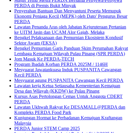
Majlis Temu Mesra PERDA Bersama Penyewa-Penyewa
PERDA di Premis Bukit Minyak
Penyerahan Bantuan Dan Menyantuni Peserta Memupuk
Ekonomi Peniaga Kecil (MEPK) oleh Dato' Pengurus Besar
PERDA
Lawatan Penanda Aras oleh Jabatan Kejuruteraan Pertanian
ke UITM Jasin dan UCAM Alor Gajah, Melaka
Bengkel Pelaksanaan dan Pemurnian Ekosistem Kondusif
Sektor Awam (EKSA)
Bengkel Pemurnian Garis Panduan Skim Perumahan Rakyat
Lembaga Kemajuan Wilayah Pulau Pinang (SPR PERDA)
Jom Masuk Ke PERDA-TECH
Program Ibadah Korban PERDA 2025M / 1146H
Mesyuarat Jawatankuasa Induk PUSPANITA Cawangan
Kecil PERDA
Mesyuarat agung PUSPANITA Cawangan Kecil PERDA
Lawatan kerja Ketua Setiausaha Kementerian Kemajuan
Desa dan Wilayah (KKDW) ke Pulau Pinang
Kursus Asas Pertolongan Cemas Untuk Anggota CDERT
PERDA
Lawatan Ukhwah Rakyat Ke DESAMALL@PERDA dan
Kompleks PERDA Food Park
Kunjungan Hormat ke Perbadanan Kemajuan Kraftangan
Malaysia
PERDA Junior STEM Camp 2025