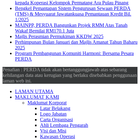
kepada Koperasi Kelompok Permatang Ara Pulau Pinang
Bengkel Pemantapan Sistem Pengurusan Sewaan PERDA
(TMS) & Mesyuarat Jawatankuasa Pemantauan Kredit Bil.
1/2025
MAINPP, PERDA Bangunkan Projek RMM Atas Tanah
Wakaf Bernilai RM170.1 Juta
Majlis Perasmian Permukiman KKDW 2025
Perhimpunan Bulan Januari dan Majlis Amanat Tahun Baharu
2025
Program Pembangunan Komuniti Harmoni: Bersama Pesara
PERDA
Penafian : PERDA tidak akan bertanggungjawab atas sebarang
kehilangan data atau kerugian yang berlaku disebabkan penggunaan
laman web ini.
LAMAN UTAMA
MAKLUMAT KAMI
Maklumat Korporat
Latar Belakang
Logo Jabatan
Carta Organisasi
Ahli Lembaga Pengarah
Visi dan Misi
Kawasan Operasi