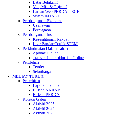
Latar Belakang
Visi, Misi & Objektif
Laman Web PERDA-TECH
Sistem INTAKE
Pembangunan Ekonomi
Usahawan
Perniagaan
Pembangunan Insan
Kesejahteraan Rakyat
Luar Bandar Cerdik STEM
Perkhidmatan Dalam Talian
Aplikasi Online
Transaksi Perkhidmatan Online
Perolehan
Tender
Sebutharga
MEDIA@PERDA
Penerbitan
Laporan Tahunan
Buletin AKRAB
Buletin PERDA
Koleksi Galeri
Aktiviti 2025
Aktiviti 2024
Aktiviti 2023