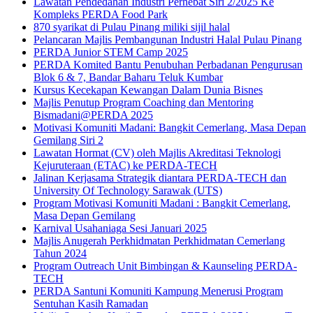
Lawatan Pendedahan Industri Perhebat Siri 2/2025 Ke
Kompleks PERDA Food Park
870 syarikat di Pulau Pinang miliki sijil halal
Pelancaran Majlis Pembangunan Industri Halal Pulau Pinang
PERDA Junior STEM Camp 2025
PERDA Komited Bantu Penubuhan Perbadanan Pengurusan
Blok 6 & 7, Bandar Baharu Teluk Kumbar
Kursus Kecekapan Kewangan Dalam Dunia Bisnes
Majlis Penutup Program Coaching dan Mentoring
Bismadani@PERDA 2025
Motivasi Komuniti Madani: Bangkit Cemerlang, Masa Depan
Gemilang Siri 2
Lawatan Hormat (CV) oleh Majlis Akreditasi Teknologi
Kejuruteraan (ETAC) ke PERDA-TECH
Jalinan Kerjasama Strategik diantara PERDA-TECH dan
University Of Technology Sarawak (UTS)
Program Motivasi Komuniti Madani : Bangkit Cemerlang,
Masa Depan Gemilang
Karnival Usahaniaga Sesi Januari 2025
Majlis Anugerah Perkhidmatan Perkhidmatan Cemerlang
Tahun 2024
Program Outreach Unit Bimbingan & Kaunseling PERDA-
TECH
PERDA Santuni Komuniti Kampung Menerusi Program
Sentuhan Kasih Ramadan