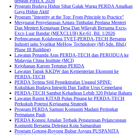
dengan PIHEX 2026
Program Budaya Hidup Sihat Galak Warga PERDA Amalkan
Gaya Hidup Aktif
Program "Integrity at the Top: From Principle to Practice"
Mesyuarat Penyelarasan Antara Timbalan Perdana Menteri
Dan Menteri Kemajuan Desa Dan Wilayah Bersama Exco-
Exco Luar Bandar (MEXCLUB) Ke-61, Bil. 1/2026
Perbincangan Kolaborasi TVET-PERDA-TECH Bersama
Industri iaitu Syarikat MeHow Technology (M) Sdn. Bhd.(
Phase III Building)
Lawatan Penanda Aras PERDA-TECH dan PERODUA ke
Malaysia China Institute (MCI)
Kejohanan Karom Tertutup PERDA
Lawatan Tapak KKDW dan Kementerian Ekonomi ke
PERDA-TECH
PERDA Terima Sijil Pengiktirafan Unggul SPINE:
Kukuhkan Budaya Integriti Dan Tadbir Urus Cemerlang
PERDA-TECH Sambut Kehadiran Lebih 320 Pelajar Baharu
Lawatan Rasmi KITAB Pulau Pinang ke PERDA-TECH
Perkukuh Potensi Kerjasama Strategik
Program PERDA Santuni Komuniti Madani Peringkat
Permatang Pauh
PERDA Kongsi Amalan Terbaik Pengurusan Pelancongan
Komuniti Bersama Delegasi Kota Samarahan
Program Gotong-Royong Bubur Asyura PUSPANITA