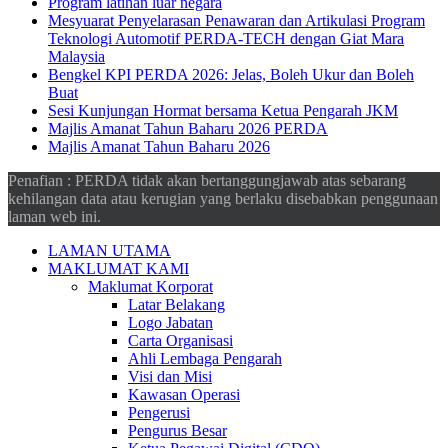
Program latihan luar negara
Mesyuarat Penyelarasan Penawaran dan Artikulasi Program
Teknologi Automotif PERDA-TECH dengan Giat Mara
Malaysia
Bengkel KPI PERDA 2026: Jelas, Boleh Ukur dan Boleh
Buat
Sesi Kunjungan Hormat bersama Ketua Pengarah JKM
Majlis Amanat Tahun Baharu 2026 PERDA
Majlis Amanat Tahun Baharu 2026
Penafian : PERDA tidak akan bertanggungjawab atas sebarang
kehilangan data atau kerugian yang berlaku disebabkan penggunaan
laman web ini.
LAMAN UTAMA
MAKLUMAT KAMI
Maklumat Korporat
Latar Belakang
Logo Jabatan
Carta Organisasi
Ahli Lembaga Pengarah
Visi dan Misi
Kawasan Operasi
Pengerusi
Pengurus Besar