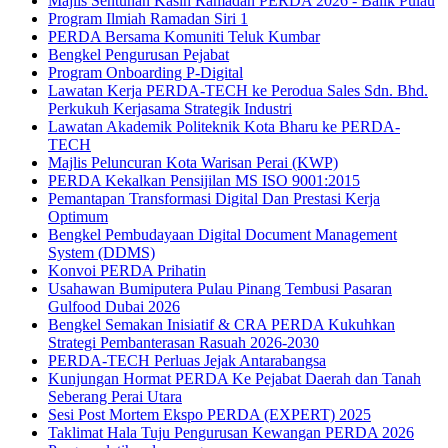
Majlis Sentuhan Kasih Ramadan PERDA 2026 - Balik Pulau
Program Ilmiah Ramadan Siri 1
PERDA Bersama Komuniti Teluk Kumbar
Bengkel Pengurusan Pejabat
Program Onboarding P-Digital
Lawatan Kerja PERDA-TECH ke Perodua Sales Sdn. Bhd.
Perkukuh Kerjasama Strategik Industri
Lawatan Akademik Politeknik Kota Bharu ke PERDA-
TECH
Majlis Peluncuran Kota Warisan Perai (KWP)
PERDA Kekalkan Pensijilan MS ISO 9001:2015
Pemantapan Transformasi Digital Dan Prestasi Kerja
Optimum
Bengkel Pembudayaan Digital Document Management
System (DDMS)
Konvoi PERDA Prihatin
Usahawan Bumiputera Pulau Pinang Tembusi Pasaran
Gulfood Dubai 2026
Bengkel Semakan Inisiatif & CRA PERDA Kukuhkan
Strategi Pembanterasan Rasuah 2026-2030
PERDA-TECH Perluas Jejak Antarabangsa
Kunjungan Hormat PERDA Ke Pejabat Daerah dan Tanah
Seberang Perai Utara
Sesi Post Mortem Ekspo PERDA (EXPERT) 2025
Taklimat Hala Tuju Pengurusan Kewangan PERDA 2026