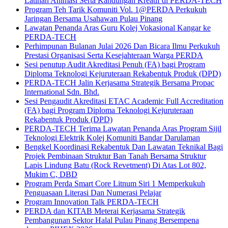
Latihan Animasi Serta Kandungan Kreatif di PERDA-TECH
Program Teh Tarik Komuniti Vol. 1@PERDA Perkukuh
Jaringan Bersama Usahawan Pulau Pinang
Lawatan Penanda Aras Guru Kolej Vokasional Kangar ke
PERDA-TECH
Perhimpunan Bulanan Julai 2026 Dan Bicara Ilmu Perkukuh
Prestasi Organisasi Serta Kesejahteraan Warga PERDA
Sesi penutup Audit Akreditasi Penuh (FA) bagi Program
Diploma Teknologi Kejuruteraan Rekabentuk Produk (DPD)
PERDA-TECH Jalin Kerjasama Strategik Bersama Propac
International Sdn. Bhd.
Sesi Pengaudit Akreditasi ETAC Academic Full Accreditation
(FA) bagi Program Diploma Teknologi Kejuruteraan
Rekabentuk Produk (DPD)
PERDA-TECH Terima Lawatan Penanda Aras Program Sijil
Teknologi Elektrik Kolej Komuniti Bandar Darulaman
Bengkel Koordinasi Rekabentuk Dan Lawatan Teknikal Bagi
Projek Pembinaan Struktur Ban Tanah Bersama Struktur
Lapis Lindung Batu (Rock Revetment) Di Atas Lot 802,
Mukim C, DBD
Program Perda Smart Core Litnum Siri 1 Memperkukuh
Penguasaan Literasi Dan Numerasi Pelajar
Program Innovation Talk PERDA-TECH
PERDA dan KITAB Meterai Kerjasama Strategik
Pembangunan Sektor Halal Pulau Pinang Bersempena