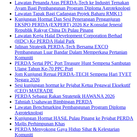
Lawatan Penanda Aras PERDA-Tech ke Industri Ternakan
Ayam Bagi Pembangunan Program Diploma Agroteknologi
Lawatan Tapak Bagi Cadangan Projek Baharu RMK13
Kunjungan Hormat Dan Sesi Penerangan Penganjuran
EKSPO PERDA (EXPERT) 2026 Ke Konsulat Jeneral
Republik Rakyat China Di Pulau Pinang
Lawatan Kerja Halal Development Corporation Berhad
(HDC) Ke PERDA Halal Park
Jalinan Strategik PERDA-Tech Bersama EXCO
Pembangunan Luar Bandar Dalam Memperkasa Pertanian
Komuniti
PERDA Sertai PPC Port Treasure Hunt Sempena Sambutan
Ulang Tahun Ke-70 PPC Port
Jom Kunjungi Reruai PERDA-TECH Sempena Hari TVET
Negara 2026
Sesi kunjungan hormat ke Pejabat Ketua Pegawai Eksekutif
(CEO) MATRADE
PERDA Sebagai Rakan Stratetgik HAWANA 2026
Tahniah Usahawan Bimbingan PERDA
Lawatan Benchmarking Pembangunan Program Diploma
Agroteknologi
Kunjungan Hormat HASiL Pulau Pinang ke Pejabat PERDA
Majlis Perhimpunan Khas
PERDA Menyokong Gaya Hidup Sihat & Kelestarian
Komuniti