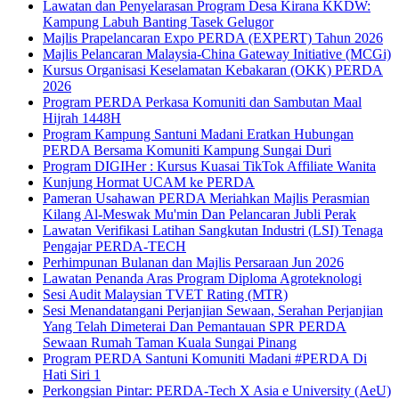
Lawatan dan Penyelarasan Program Desa Kirana KKDW:
Kampung Labuh Banting Tasek Gelugor
Majlis Prapelancaran Expo PERDA (EXPERT) Tahun 2026
Majlis Pelancaran Malaysia-China Gateway Initiative (MCGi)
Kursus Organisasi Keselamatan Kebakaran (OKK) PERDA
2026
Program PERDA Perkasa Komuniti dan Sambutan Maal
Hijrah 1448H
Program Kampung Santuni Madani Eratkan Hubungan
PERDA Bersama Komuniti Kampung Sungai Duri
Program DIGIHer : Kursus Kuasai TikTok Affiliate Wanita
Kunjung Hormat UCAM ke PERDA
Pameran Usahawan PERDA Meriahkan Majlis Perasmian
Kilang Al-Meswak Mu'min Dan Pelancaran Jubli Perak
Lawatan Verifikasi Latihan Sangkutan Industri (LSI) Tenaga
Pengajar PERDA-TECH
Perhimpunan Bulanan dan Majlis Persaraan Jun 2026
Lawatan Penanda Aras Program Diploma Agroteknologi
Sesi Audit Malaysian TVET Rating (MTR)
Sesi Menandatangani Perjanjian Sewaan, Serahan Perjanjian
Yang Telah Dimeterai Dan Pemantauan SPR PERDA
Sewaan Rumah Taman Kuala Sungai Pinang
Program PERDA Santuni Komuniti Madani #PERDA Di
Hati Siri 1
Perkongsian Pintar: PERDA-Tech X Asia e University (AeU)