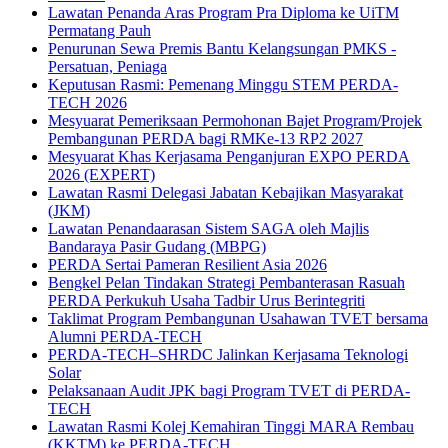
Lawatan Penanda Aras Program Pra Diploma ke UiTM
Permatang Pauh
Penurunan Sewa Premis Bantu Kelangsungan PMKS -
Persatuan, Peniaga
Keputusan Rasmi: Pemenang Minggu STEM PERDA-
TECH 2026
Mesyuarat Pemeriksaan Permohonan Bajet Program/Projek
Pembangunan PERDA bagi RMKe-13 RP2 2027
Mesyuarat Khas Kerjasama Penganjuran EXPO PERDA
2026 (EXPERT)
Lawatan Rasmi Delegasi Jabatan Kebajikan Masyarakat
(JKM)
Lawatan Penandaarasan Sistem SAGA oleh Majlis
Bandaraya Pasir Gudang (MBPG)
PERDA Sertai Pameran Resilient Asia 2026
Bengkel Pelan Tindakan Strategi Pembanterasan Rasuah
PERDA Perkukuh Usaha Tadbir Urus Berintegriti
Taklimat Program Pembangunan Usahawan TVET bersama
Alumni PERDA-TECH
PERDA-TECH–SHRDC Jalinkan Kerjasama Teknologi
Solar
Pelaksanaan Audit JPK bagi Program TVET di PERDA-
TECH
Lawatan Rasmi Kolej Kemahiran Tinggi MARA Rembau
(KKTM) ke PERDA-TECH