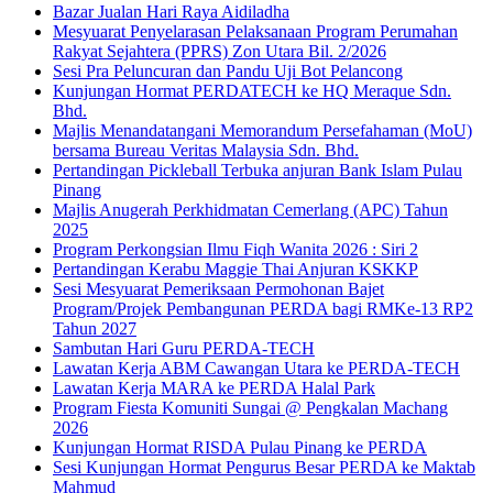
Bazar Jualan Hari Raya Aidiladha
Mesyuarat Penyelarasan Pelaksanaan Program Perumahan
Rakyat Sejahtera (PPRS) Zon Utara Bil. 2/2026
Sesi Pra Peluncuran dan Pandu Uji Bot Pelancong
Kunjungan Hormat PERDATECH ke HQ Meraque Sdn.
Bhd.
Majlis Menandatangani Memorandum Persefahaman (MoU)
bersama Bureau Veritas Malaysia Sdn. Bhd.
Pertandingan Pickleball Terbuka anjuran Bank Islam Pulau
Pinang
Majlis Anugerah Perkhidmatan Cemerlang (APC) Tahun
2025
Program Perkongsian Ilmu Fiqh Wanita 2026 : Siri 2
Pertandingan Kerabu Maggie Thai Anjuran KSKKP
Sesi Mesyuarat Pemeriksaan Permohonan Bajet
Program/Projek Pembangunan PERDA bagi RMKe-13 RP2
Tahun 2027
Sambutan Hari Guru PERDA-TECH
Lawatan Kerja ABM Cawangan Utara ke PERDA-TECH
Lawatan Kerja MARA ke PERDA Halal Park
Program Fiesta Komuniti Sungai @ Pengkalan Machang
2026
Kunjungan Hormat RISDA Pulau Pinang ke PERDA
Sesi Kunjungan Hormat Pengurus Besar PERDA ke Maktab
Mahmud