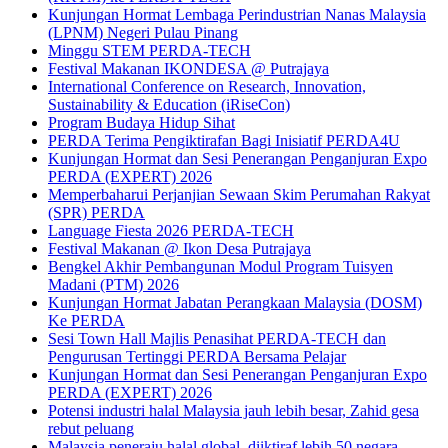
Kunjungan Hormat Lembaga Perindustrian Nanas Malaysia
(LPNM) Negeri Pulau Pinang
Minggu STEM PERDA-TECH
Festival Makanan IKONDESA @ Putrajaya
International Conference on Research, Innovation,
Sustainability & Education (iRiseCon)
Program Budaya Hidup Sihat
PERDA Terima Pengiktirafan Bagi Inisiatif PERDA4U
Kunjungan Hormat dan Sesi Penerangan Penganjuran Expo
PERDA (EXPERT) 2026
Memperbaharui Perjanjian Sewaan Skim Perumahan Rakyat
(SPR) PERDA
Language Fiesta 2026 PERDA-TECH
Festival Makanan @ Ikon Desa Putrajaya
Bengkel Akhir Pembangunan Modul Program Tuisyen
Madani (PTM) 2026
Kunjungan Hormat Jabatan Perangkaan Malaysia (DOSM)
Ke PERDA
Sesi Town Hall Majlis Penasihat PERDA-TECH dan
Pengurusan Tertinggi PERDA Bersama Pelajar
Kunjungan Hormat dan Sesi Penerangan Penganjuran Expo
PERDA (EXPERT) 2026
Potensi industri halal Malaysia jauh lebih besar, Zahid gesa
rebut peluang
Malaysia peneraju halal global, diiktiraf lebih 50 negara -