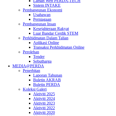
Laman Web PERDA-TECH
Sistem INTAKE
Pembangunan Ekonomi
Usahawan
Perniagaan
Pembangunan Insan
Kesejahteraan Rakyat
Luar Bandar Cerdik STEM
Perkhidmatan Dalam Talian
Aplikasi Online
Transaksi Perkhidmatan Online
Perolehan
Tender
Sebutharga
MEDIA@PERDA
Penerbitan
Laporan Tahunan
Buletin AKRAB
Buletin PERDA
Koleksi Galeri
Aktiviti 2025
Aktiviti 2024
Aktiviti 2023
Aktiviti 2022
Aktiviti 2020