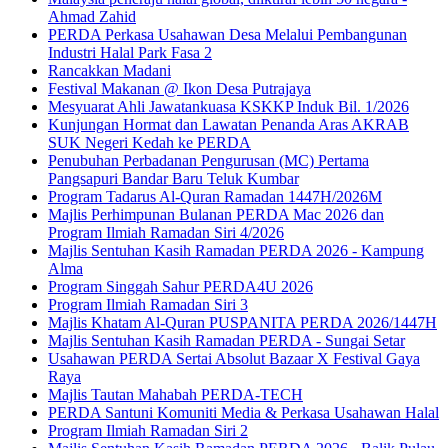
Ahmad Zahid
PERDA Perkasa Usahawan Desa Melalui Pembangunan
Industri Halal Park Fasa 2
Rancakkan Madani
Festival Makanan @ Ikon Desa Putrajaya
Mesyuarat Ahli Jawatankuasa KSKKP Induk Bil. 1/2026
Kunjungan Hormat dan Lawatan Penanda Aras AKRAB
SUK Negeri Kedah ke PERDA
Penubuhan Perbadanan Pengurusan (MC) Pertama
Pangsapuri Bandar Baru Teluk Kumbar
Program Tadarus Al-Quran Ramadan 1447H/2026M
Majlis Perhimpunan Bulanan PERDA Mac 2026 dan
Program Ilmiah Ramadan Siri 4/2026
Majlis Sentuhan Kasih Ramadan PERDA 2026 - Kampung
Alma
Program Singgah Sahur PERDA4U 2026
Program Ilmiah Ramadan Siri 3
Majlis Khatam Al-Quran PUSPANITA PERDA 2026/1447H
Majlis Sentuhan Kasih Ramadan PERDA - Sungai Setar
Usahawan PERDA Sertai Absolut Bazaar X Festival Gaya
Raya
Majlis Tautan Mahabah PERDA-TECH
PERDA Santuni Komuniti Media & Perkasa Usahawan Halal
Program Ilmiah Ramadan Siri 2