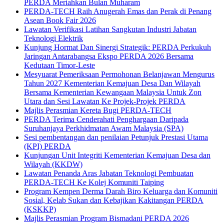
PERDA Meriahkan Bulan Muharam
PERDA-TECH Raih Anugerah Emas dan Perak di Penang
Asean Book Fair 2026
Lawatan Verifikasi Latihan Sangkutan Industri Jabatan
Teknologi Elektrik
Kunjung Hormat Dan Sinergi Strategik: PERDA Perkukuh
Jaringan Antarabangsa Ekspo PERDA 2026 Bersama
Kedutaan Timor-Leste
Mesyuarat Pemeriksaan Permohonan Belanjawan Mengurus
Tahun 2027 Kementerian Kemajuan Desa Dan Wilayah
Bersama Kementerian Kewangaan Malaysia Untuk Zon
Utara dan Sesi Lawatan Ke Projek-Projek PERDA
Majlis Perasmian Kereta Bugi PERDA-TECH
PERDA Terima Cenderahati Penghargaan Daripada
Suruhanjaya Perkhidmatan Awam Malaysia (SPA)
Sesi pembentangan dan penilaian Petunjuk Prestasi Utama
(KPI) PERDA
Kunjungan Unit Integriti Kementerian Kemajuan Desa dan
Wilayah (KKDW)
Lawatan Penanda Aras Jabatan Teknologi Pembuatan
PERDA-TECH Ke Kolej Komuniti Taiping
Program Kempen Derma Darah Biro Keluarga dan Komuniti
Sosial, Kelab Sukan dan Kebajikan Kakitangan PERDA
(KSKKP)
Majlis Perasmian Program Bismadani PERDA 2026