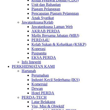
Ketua Pegawai Digital (CDO)
Unit dan Bahagian
Piagam Pelanggan
Pencapaian Piagam Pelanggan
Anak Syarikat
Jawatankuasa/Kelab
Jawatankuasa Laman Web
AKRAB PERDA
Majlis Bersama Jabatan (MBJ)
PERDA4U
Kelab Sukan & Kebajikan (KSKP)
Koperasi
Puspanita
EKSA PERDA
Info Integriti
PERKHIDMATAN KAMI
Hartanah
Perumahan
Industri Kecil Sederhana (IKS)
Komersial
Dewan
Hotel PERDA
PERDA-TECH
Latar Belakang
Visi, Misi & Objektif