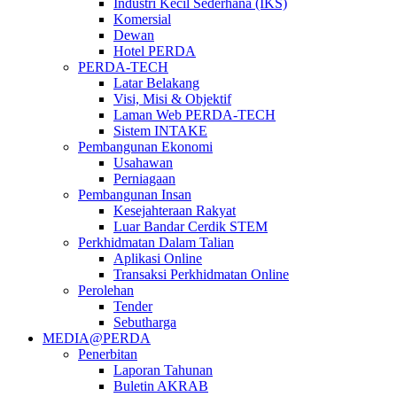
Industri Kecil Sederhana (IKS)
Komersial
Dewan
Hotel PERDA
PERDA-TECH
Latar Belakang
Visi, Misi & Objektif
Laman Web PERDA-TECH
Sistem INTAKE
Pembangunan Ekonomi
Usahawan
Perniagaan
Pembangunan Insan
Kesejahteraan Rakyat
Luar Bandar Cerdik STEM
Perkhidmatan Dalam Talian
Aplikasi Online
Transaksi Perkhidmatan Online
Perolehan
Tender
Sebutharga
MEDIA@PERDA
Penerbitan
Laporan Tahunan
Buletin AKRAB