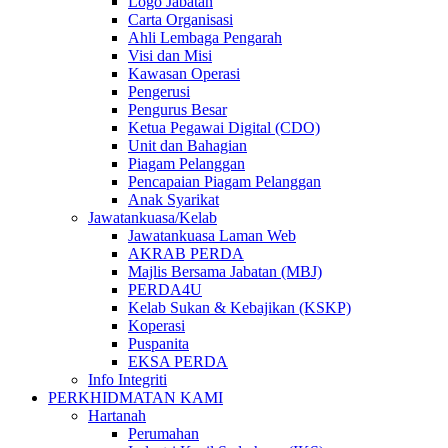
Logo Jabatan
Carta Organisasi
Ahli Lembaga Pengarah
Visi dan Misi
Kawasan Operasi
Pengerusi
Pengurus Besar
Ketua Pegawai Digital (CDO)
Unit dan Bahagian
Piagam Pelanggan
Pencapaian Piagam Pelanggan
Anak Syarikat
Jawatankuasa/Kelab
Jawatankuasa Laman Web
AKRAB PERDA
Majlis Bersama Jabatan (MBJ)
PERDA4U
Kelab Sukan & Kebajikan (KSKP)
Koperasi
Puspanita
EKSA PERDA
Info Integriti
PERKHIDMATAN KAMI
Hartanah
Perumahan