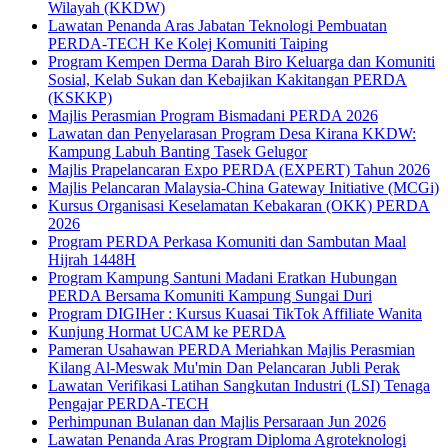
Wilayah (KKDW)
Lawatan Penanda Aras Jabatan Teknologi Pembuatan
PERDA-TECH Ke Kolej Komuniti Taiping
Program Kempen Derma Darah Biro Keluarga dan Komuniti
Sosial, Kelab Sukan dan Kebajikan Kakitangan PERDA
(KSKKP)
Majlis Perasmian Program Bismadani PERDA 2026
Lawatan dan Penyelarasan Program Desa Kirana KKDW:
Kampung Labuh Banting Tasek Gelugor
Majlis Prapelancaran Expo PERDA (EXPERT) Tahun 2026
Majlis Pelancaran Malaysia-China Gateway Initiative (MCGi)
Kursus Organisasi Keselamatan Kebakaran (OKK) PERDA
2026
Program PERDA Perkasa Komuniti dan Sambutan Maal
Hijrah 1448H
Program Kampung Santuni Madani Eratkan Hubungan
PERDA Bersama Komuniti Kampung Sungai Duri
Program DIGIHer : Kursus Kuasai TikTok Affiliate Wanita
Kunjung Hormat UCAM ke PERDA
Pameran Usahawan PERDA Meriahkan Majlis Perasmian
Kilang Al-Meswak Mu'min Dan Pelancaran Jubli Perak
Lawatan Verifikasi Latihan Sangkutan Industri (LSI) Tenaga
Pengajar PERDA-TECH
Perhimpunan Bulanan dan Majlis Persaraan Jun 2026
Lawatan Penanda Aras Program Diploma Agroteknologi