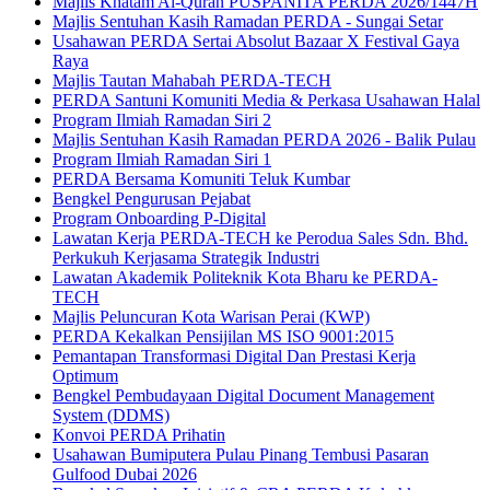
Majlis Khatam Al-Quran PUSPANITA PERDA 2026/1447H
Majlis Sentuhan Kasih Ramadan PERDA - Sungai Setar
Usahawan PERDA Sertai Absolut Bazaar X Festival Gaya
Raya
Majlis Tautan Mahabah PERDA-TECH
PERDA Santuni Komuniti Media & Perkasa Usahawan Halal
Program Ilmiah Ramadan Siri 2
Majlis Sentuhan Kasih Ramadan PERDA 2026 - Balik Pulau
Program Ilmiah Ramadan Siri 1
PERDA Bersama Komuniti Teluk Kumbar
Bengkel Pengurusan Pejabat
Program Onboarding P-Digital
Lawatan Kerja PERDA-TECH ke Perodua Sales Sdn. Bhd.
Perkukuh Kerjasama Strategik Industri
Lawatan Akademik Politeknik Kota Bharu ke PERDA-
TECH
Majlis Peluncuran Kota Warisan Perai (KWP)
PERDA Kekalkan Pensijilan MS ISO 9001:2015
Pemantapan Transformasi Digital Dan Prestasi Kerja
Optimum
Bengkel Pembudayaan Digital Document Management
System (DDMS)
Konvoi PERDA Prihatin
Usahawan Bumiputera Pulau Pinang Tembusi Pasaran
Gulfood Dubai 2026