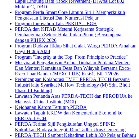
Lapis Lindung Batu (Rock Revetment) Di Atas Lot 802,
Mukim C, DBD
Program Perda Smart Core Litnum Siri 1 Memperkukuh
Penguasaan Literasi Dan Numerasi Pelajar
Program Innovation Talk PERDA-TECH
PERDA dan KITAB Meterai Kerjasama Strategik
Pembangunan Sektor Halal Pulau Pinang Bersempena
dengan PIHEX 2026
Program Budaya Hidup Sihat Galak Warga PERDA Amalkan
Gaya Hidup Aktif
Program "Integrity at the Top: From Principle to Practice"
Mesyuarat Penyelarasan Antara Timbalan Perdana Menteri
Dan Menteri Kemajuan Desa Dan Wilayah Bersama Exco-
Exco Luar Bandar (MEXCLUB) Ke-61, Bil. 1/2026
Perbincangan Kolaborasi TVET-PERDA-TECH Bersama
Industri iaitu Syarikat MeHow Technology (M) Sdn. Bhd.(
Phase III Building)
Lawatan Penanda Aras PERDA-TECH dan PERODUA ke
Malaysia China Institute (MCI)
Kejohanan Karom Tertutup PERDA
Lawatan Tapak KKDW dan Kementerian Ekonomi ke
PERDA-TECH
PERDA Terima Sijil Pengiktirafan Unggul SPINE:
Kukuhkan Budaya Integriti Dan Tadbir Urus Cemerlang
PERDA-TECH Sambut Kehadiran Lebih 320 Pelajar Baharu