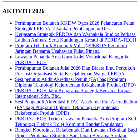
AKTIVITI 2026
Perhimpunan Bulanan KKDW Ogos 2026:Pelancaran Pelan
Strategik PERDA Tekankan Pembangunan Desa
Kerjasama Strategik PERDA dan Warnakala Studios Perkasa
Latihan Animasi Serta Kandungan Kreatif di PERDA-TECH
Program Teh Tarik Komuniti Vol. 1@PERDA Perkukuh
Jaringan Bersama Usahawan Pulau Pinang
Lawatan Penanda Aras Guru Kolej Vokasional Kangar ke
PERDA-TECH
Perhimpunan Bulanan Julai 2026 Dan Bicara Ilmu Perkukuh
Prestasi Organisasi Serta Kesejahteraan Warga PERDA
Sesi penutup Audit Akreditasi Penuh (FA) bagi Program
Diploma Teknologi Kejuruteraan Rekabentuk Produk (DPD)
PERDA-TECH Jalin Kerjasama Strategik Bersama Propac
International Sdn. Bhd.
Sesi Pengaudit Akreditasi ETAC Academic Full Accreditation
(FA) bagi Program Diploma Teknologi Kejuruteraan
Rekabentuk Produk (DPD)
PERDA-TECH Terima Lawatan Penanda Aras Program Sijil
Teknologi Elektrik Kolej Komuniti Bandar Darulaman
Bengkel Koordinasi Rekabentuk Dan Lawatan Teknikal Bagi
Projek Pembinaan Struktur Ban Tanah Bersama Struktur