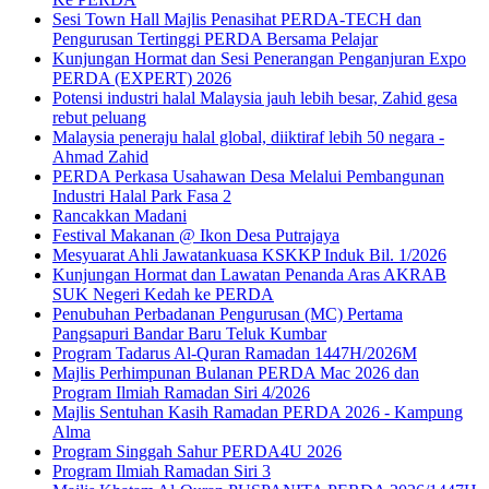
Sesi Town Hall Majlis Penasihat PERDA-TECH dan
Pengurusan Tertinggi PERDA Bersama Pelajar
Kunjungan Hormat dan Sesi Penerangan Penganjuran Expo
PERDA (EXPERT) 2026
Potensi industri halal Malaysia jauh lebih besar, Zahid gesa
rebut peluang
Malaysia peneraju halal global, diiktiraf lebih 50 negara -
Ahmad Zahid
PERDA Perkasa Usahawan Desa Melalui Pembangunan
Industri Halal Park Fasa 2
Rancakkan Madani
Festival Makanan @ Ikon Desa Putrajaya
Mesyuarat Ahli Jawatankuasa KSKKP Induk Bil. 1/2026
Kunjungan Hormat dan Lawatan Penanda Aras AKRAB
SUK Negeri Kedah ke PERDA
Penubuhan Perbadanan Pengurusan (MC) Pertama
Pangsapuri Bandar Baru Teluk Kumbar
Program Tadarus Al-Quran Ramadan 1447H/2026M
Majlis Perhimpunan Bulanan PERDA Mac 2026 dan
Program Ilmiah Ramadan Siri 4/2026
Majlis Sentuhan Kasih Ramadan PERDA 2026 - Kampung
Alma
Program Singgah Sahur PERDA4U 2026
Program Ilmiah Ramadan Siri 3