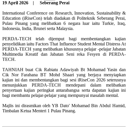
19 April 2026 | Seberang Perai
International Conference on Research, Innovation, Sustainability &
Education (iRiseCon) telah diadakan di Politeknik Seberang Perai,
Pulau Pinang yang melibatkan 6 negara luar iaitu Turkie, Iraq,
Indonesia, India, Brunei serta Malaysia.
PERDA-TECH telah dijemput bagi membentangkan kajian
penyelidikan iaitu Factors That Influence Student Mental Distress At
PERDA-TECH yang melibatkan khususnya pelajar -pelajar Jabatan
Multimedia Kreatif dan Jabatan Seni reka Fesyen di PERDA-
TECH.
TAHNIAH buat Cik Rabiatu Adawiyah Bt Mohamad Yasin dan
Cik Nor Farahana BT Mohd Shaari yang berjaya menyiapkan
kajian ini dan membentangkan bagi sesi iRiseCon 2026 seterusnya
menunjukkan PERDA-TECH mendepani dalam melibatkan
penyertaan kajian peringkat antarabangsa serta dapatan kajian ini
bagi membantu pelajar-pelajar yang mempunyai masalah mental.
Majlis ini dirasmikan oleh YB Dato' Mohamad Bin Abdul Hamid,
Timbalan Ketua Menteri 1 Pulau Pinang.