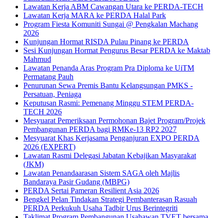
Lawatan Kerja ABM Cawangan Utara ke PERDA-TECH
Lawatan Kerja MARA ke PERDA Halal Park
Program Fiesta Komuniti Sungai @ Pengkalan Machang
2026
Kunjungan Hormat RISDA Pulau Pinang ke PERDA
Sesi Kunjungan Hormat Pengurus Besar PERDA ke Maktab
Mahmud
Lawatan Penanda Aras Program Pra Diploma ke UiTM
Permatang Pauh
Penurunan Sewa Premis Bantu Kelangsungan PMKS -
Persatuan, Peniaga
Keputusan Rasmi: Pemenang Minggu STEM PERDA-
TECH 2026
Mesyuarat Pemeriksaan Permohonan Bajet Program/Projek
Pembangunan PERDA bagi RMKe-13 RP2 2027
Mesyuarat Khas Kerjasama Penganjuran EXPO PERDA
2026 (EXPERT)
Lawatan Rasmi Delegasi Jabatan Kebajikan Masyarakat
(JKM)
Lawatan Penandaarasan Sistem SAGA oleh Majlis
Bandaraya Pasir Gudang (MBPG)
PERDA Sertai Pameran Resilient Asia 2026
Bengkel Pelan Tindakan Strategi Pembanterasan Rasuah
PERDA Perkukuh Usaha Tadbir Urus Berintegriti
Taklimat Program Pembangunan Usahawan TVET bersama