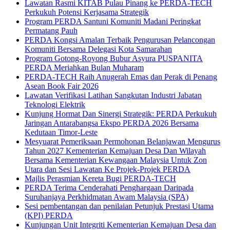
Lawatan Rasmi KITAB Pulau Pinang ke PERDA-TECH
Perkukuh Potensi Kerjasama Strategik
Program PERDA Santuni Komuniti Madani Peringkat
Permatang Pauh
PERDA Kongsi Amalan Terbaik Pengurusan Pelancongan
Komuniti Bersama Delegasi Kota Samarahan
Program Gotong-Royong Bubur Asyura PUSPANITA
PERDA Meriahkan Bulan Muharam
PERDA-TECH Raih Anugerah Emas dan Perak di Penang
Asean Book Fair 2026
Lawatan Verifikasi Latihan Sangkutan Industri Jabatan
Teknologi Elektrik
Kunjung Hormat Dan Sinergi Strategik: PERDA Perkukuh
Jaringan Antarabangsa Ekspo PERDA 2026 Bersama
Kedutaan Timor-Leste
Mesyuarat Pemeriksaan Permohonan Belanjawan Mengurus
Tahun 2027 Kementerian Kemajuan Desa Dan Wilayah
Bersama Kementerian Kewangaan Malaysia Untuk Zon
Utara dan Sesi Lawatan Ke Projek-Projek PERDA
Majlis Perasmian Kereta Bugi PERDA-TECH
PERDA Terima Cenderahati Penghargaan Daripada
Suruhanjaya Perkhidmatan Awam Malaysia (SPA)
Sesi pembentangan dan penilaian Petunjuk Prestasi Utama
(KPI) PERDA
Kunjungan Unit Integriti Kementerian Kemajuan Desa dan