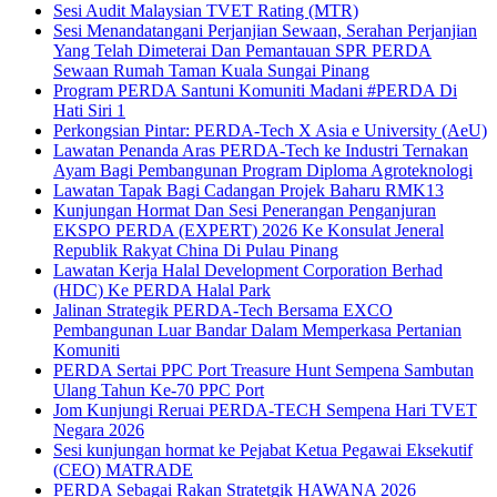
Sesi Audit Malaysian TVET Rating (MTR)
Sesi Menandatangani Perjanjian Sewaan, Serahan Perjanjian
Yang Telah Dimeterai Dan Pemantauan SPR PERDA
Sewaan Rumah Taman Kuala Sungai Pinang
Program PERDA Santuni Komuniti Madani #PERDA Di
Hati Siri 1
Perkongsian Pintar: PERDA-Tech X Asia e University (AeU)
Lawatan Penanda Aras PERDA-Tech ke Industri Ternakan
Ayam Bagi Pembangunan Program Diploma Agroteknologi
Lawatan Tapak Bagi Cadangan Projek Baharu RMK13
Kunjungan Hormat Dan Sesi Penerangan Penganjuran
EKSPO PERDA (EXPERT) 2026 Ke Konsulat Jeneral
Republik Rakyat China Di Pulau Pinang
Lawatan Kerja Halal Development Corporation Berhad
(HDC) Ke PERDA Halal Park
Jalinan Strategik PERDA-Tech Bersama EXCO
Pembangunan Luar Bandar Dalam Memperkasa Pertanian
Komuniti
PERDA Sertai PPC Port Treasure Hunt Sempena Sambutan
Ulang Tahun Ke-70 PPC Port
Jom Kunjungi Reruai PERDA-TECH Sempena Hari TVET
Negara 2026
Sesi kunjungan hormat ke Pejabat Ketua Pegawai Eksekutif
(CEO) MATRADE
PERDA Sebagai Rakan Stratetgik HAWANA 2026