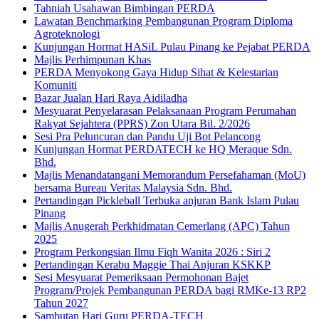
Tahniah Usahawan Bimbingan PERDA
Lawatan Benchmarking Pembangunan Program Diploma
Agroteknologi
Kunjungan Hormat HASiL Pulau Pinang ke Pejabat PERDA
Majlis Perhimpunan Khas
PERDA Menyokong Gaya Hidup Sihat & Kelestarian
Komuniti
Bazar Jualan Hari Raya Aidiladha
Mesyuarat Penyelarasan Pelaksanaan Program Perumahan
Rakyat Sejahtera (PPRS) Zon Utara Bil. 2/2026
Sesi Pra Peluncuran dan Pandu Uji Bot Pelancong
Kunjungan Hormat PERDATECH ke HQ Meraque Sdn.
Bhd.
Majlis Menandatangani Memorandum Persefahaman (MoU)
bersama Bureau Veritas Malaysia Sdn. Bhd.
Pertandingan Pickleball Terbuka anjuran Bank Islam Pulau
Pinang
Majlis Anugerah Perkhidmatan Cemerlang (APC) Tahun
2025
Program Perkongsian Ilmu Fiqh Wanita 2026 : Siri 2
Pertandingan Kerabu Maggie Thai Anjuran KSKKP
Sesi Mesyuarat Pemeriksaan Permohonan Bajet
Program/Projek Pembangunan PERDA bagi RMKe-13 RP2
Tahun 2027
Sambutan Hari Guru PERDA-TECH