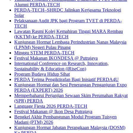
Alumni PERDA-TECH
PERDA-TECH–SHRDC Jalinkan Kerjasama Teknologi
Solar
Pelaksanaan Audit JPK bagi Program TVET di PERDA-
TECH
Lawatan Rasmi Kolej Kemahiran Tinggi MARA Rembau
(KKTM) ke PERDA-TECH
Kunjungan Hormat Lembaga Perindustrian Nanas Malaysia
(LPNM) Negeri Pulau Pinang
Minggu STEM PERDA-TECH
Festival Makanan IKONDESA @ Putrajaya
International Conference on Research, Innovation,
Sustainability & Education (iRiseCon)
Program Budaya Hidup Sihat
PERDA Terima Pengiktirafan Bagi Inisiatif PERDA4U
Kunjungan Hormat dan Sesi Penerangan Penganjuran Expo
PERDA (EXPERT) 2026
Memperbaharui Perjanjian Sewaan Skim Perumahan Rakyat
(SPR) PERDA
Language Fiesta 2026 PERDA-TECH
Festival Makanan @ Ikon Desa Putrajaya
Bengkel Akhir Pembangunan Modul Program Tuisyen
Madani (PTM) 2026
Kunjungan Hormat Jabatan Perangkaan Malaysia (DOSM)
Ke PERDA