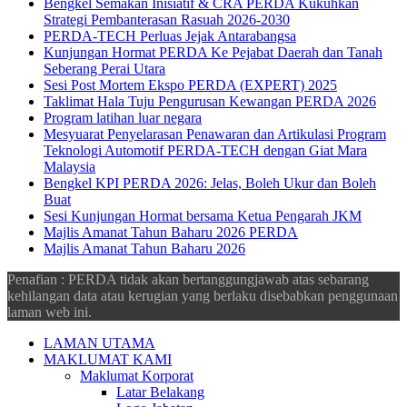
Bengkel Semakan Inisiatif & CRA PERDA Kukuhkan
Strategi Pembanterasan Rasuah 2026-2030
PERDA-TECH Perluas Jejak Antarabangsa
Kunjungan Hormat PERDA Ke Pejabat Daerah dan Tanah
Seberang Perai Utara
Sesi Post Mortem Ekspo PERDA (EXPERT) 2025
Taklimat Hala Tuju Pengurusan Kewangan PERDA 2026
Program latihan luar negara
Mesyuarat Penyelarasan Penawaran dan Artikulasi Program
Teknologi Automotif PERDA-TECH dengan Giat Mara
Malaysia
Bengkel KPI PERDA 2026: Jelas, Boleh Ukur dan Boleh
Buat
Sesi Kunjungan Hormat bersama Ketua Pengarah JKM
Majlis Amanat Tahun Baharu 2026 PERDA
Majlis Amanat Tahun Baharu 2026
Penafian : PERDA tidak akan bertanggungjawab atas sebarang
kehilangan data atau kerugian yang berlaku disebabkan penggunaan
laman web ini.
LAMAN UTAMA
MAKLUMAT KAMI
Maklumat Korporat
Latar Belakang