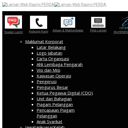
Aduan & Maklumbalas
Peta Laman
Hubungi Kami
Soalan Lazim
MyHRMIS 
Maklumat Korporat
Latar Belakang
Logo Jabatan
Carta Organisasi
Ahli Lembaga Pengarah
Visi dan Misi
Kawasan Operasi
Pengerusi
Pengurus Besar
Ketua Pegawai Digital (CDO)
Unit dan Bahagian
Piagam Pelanggan
Pencapaian Piagam
Pelanggan
Anak Syarikat
Jawatankuasa/Kelab