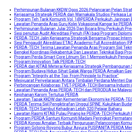
Perhimpunan Bulanan KKDW Ogos 2026:Pelancaran Pelan Str
Kerjasama Strategik PERDA dan Warnakala Studios Perkasa La
Program Teh Tarik Komuniti Vol. 1@PERDA Perkukuh Jaringan
Lawatan Penanda Aras Guru Kolej Vokasional Kangar ke PERD
Perhimpunan Bulanan Julai 2026 Dan Bicara Ilmu Perkukuh Pre
Sesi penutup Audit Akreditasi Penuh (FA) bagi Program Diplom
PERDA-TECH Jalin Kerjasama Strategik Bersama Propac Interna
Sesi Pengaudit Akreditasi ETAC Academic Full Accreditation (
PERDA-TECH Terima Lawatan Penanda Aras Program Sijil Teknol
Bengkel Koordinasi Rekabentuk Dan Lawatan Teknikal Bagi Pro
Program Perda Smart Core Litnum Siri 1 Memperkukuh Penguas
Program Innovation Talk PERDA-TECH
PERDA dan KITAB Meterai Kerjasama Strategik Pembangunan S
Program Budaya Hidup Sihat Galak Warga PERDA Amalkan Gaya
Program "Integrity at the Top: From Principle to Practice"
Mesyuarat Penyelarasan Antara Timbalan Perdana Menteri Dan
Perbincangan Kolaborasi TVET-PERDA-TECH Bersama Industri iai
Lawatan Penanda Aras PERDA-TECH dan PERODUA ke Malaysia C
Kejohanan Karom Tertutup PERDA
Lawatan Tapak KKDW dan Kementerian Ekonomi ke PERDA-TE
PERDA Terima Sijil Pengiktirafan Unggul SPINE: Kukuhkan Buday
PERDA-TECH Sambut Kehadiran Lebih 320 Pelajar Baharu
Lawatan Rasmi KITAB Pulau Pinang ke PERDA-TECH Perkukuh P
Program PERDA Santuni Komuniti Madani Peringkat Permatan
PERDA Kongsi Amalan Terbaik Pengurusan Pelancongan Komun
Program Gotong-Royong Bubur Asyura PUSPANITA PERDA Mer