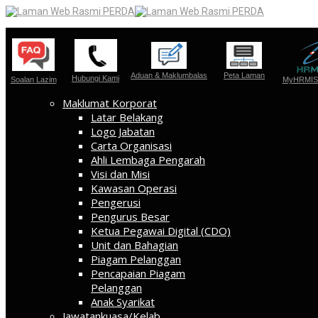
Aduan & Maklumbalas
Peta Laman
Hubungi Kami
Soalan Lazim
MyHRMIS 
Maklumat Korporat
Latar Belakang
Logo Jabatan
Carta Organisasi
Ahli Lembaga Pengarah
Visi dan Misi
Kawasan Operasi
Pengerusi
Pengurus Besar
Ketua Pegawai Digital (CDO)
Unit dan Bahagian
Piagam Pelanggan
Pencapaian Piagam
Pelanggan
Anak Syarikat
Jawatankuasa/Kelab