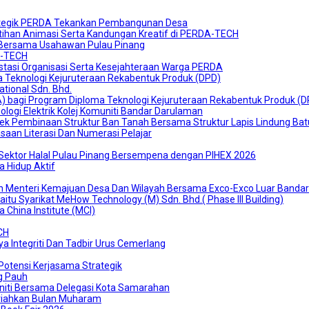
ategik PERDA Tekankan Pembangunan Desa
tihan Animasi Serta Kandungan Kreatif di PERDA-TECH
 Bersama Usahawan Pulau Pinang
A-TECH
stasi Organisasi Serta Kesejahteraan Warga PERDA
a Teknologi Kejuruteraan Rekabentuk Produk (DPD)
tional Sdn. Bhd.
FA) bagi Program Diploma Teknologi Kejuruteraan Rekabentuk Produk (
ogi Elektrik Kolej Komuniti Bandar Darulaman
jek Pembinaan Struktur Ban Tanah Bersama Struktur Lapis Lindung Bat
aan Literasi Dan Numerasi Pelajar
ektor Halal Pulau Pinang Bersempena dengan PIHEX 2026
 Hidup Aktif
 Menteri Kemajuan Desa Dan Wilayah Bersama Exco-Exco Luar Bandar 
tu Syarikat MeHow Technology (M) Sdn. Bhd.( Phase III Building)
hina Institute (MCI)
CH
a Integriti Dan Tadbir Urus Cemerlang
otensi Kerjasama Strategik
g Pauh
iti Bersama Delegasi Kota Samarahan
iahkan Bulan Muharam