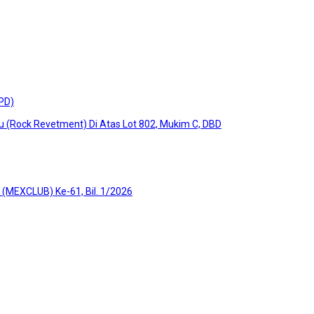
DPD)
u (Rock Revetment) Di Atas Lot 802, Mukim C, DBD
(MEXCLUB) Ke-61, Bil. 1/2026