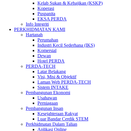
Kelab Sukan & Kebajikan (KSKP)
Koperasi
Puspanita
EKSA PERDA
Info Integriti
PERKHIDMATAN KAMI
Hartanah
Perumahan
Industri Kecil Sederhana (IKS)
Komersial
Dewan
Hotel PERDA
PERDA-TECH
Latar Belakang
Visi, Misi & Objektif
Laman Web PERDA-TECH
Sistem INTAKE
Pembangunan Ekonomi
Usahawan
Perniagaan
Pembangunan Insan
Kesejahteraan Rakyat
Luar Bandar Cerdik STEM
Perkhidmatan Dalam Talian
Aplikasi Online