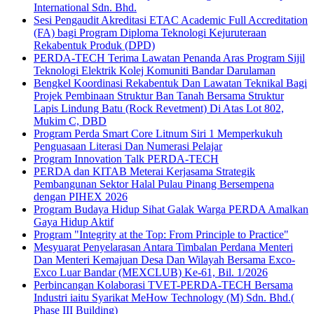
International Sdn. Bhd.
Sesi Pengaudit Akreditasi ETAC Academic Full Accreditation
(FA) bagi Program Diploma Teknologi Kejuruteraan
Rekabentuk Produk (DPD)
PERDA-TECH Terima Lawatan Penanda Aras Program Sijil
Teknologi Elektrik Kolej Komuniti Bandar Darulaman
Bengkel Koordinasi Rekabentuk Dan Lawatan Teknikal Bagi
Projek Pembinaan Struktur Ban Tanah Bersama Struktur
Lapis Lindung Batu (Rock Revetment) Di Atas Lot 802,
Mukim C, DBD
Program Perda Smart Core Litnum Siri 1 Memperkukuh
Penguasaan Literasi Dan Numerasi Pelajar
Program Innovation Talk PERDA-TECH
PERDA dan KITAB Meterai Kerjasama Strategik
Pembangunan Sektor Halal Pulau Pinang Bersempena
dengan PIHEX 2026
Program Budaya Hidup Sihat Galak Warga PERDA Amalkan
Gaya Hidup Aktif
Program "Integrity at the Top: From Principle to Practice"
Mesyuarat Penyelarasan Antara Timbalan Perdana Menteri
Dan Menteri Kemajuan Desa Dan Wilayah Bersama Exco-
Exco Luar Bandar (MEXCLUB) Ke-61, Bil. 1/2026
Perbincangan Kolaborasi TVET-PERDA-TECH Bersama
Industri iaitu Syarikat MeHow Technology (M) Sdn. Bhd.(
Phase III Building)