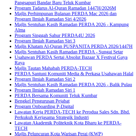
Pangsapuri Bandar Baru Teluk Kumbar
Program Tadarus Al-Quran Ramadan 1447H/2026M
Majlis Perhimpunan Bulanan PERDA Mac 2026 dan
Program Ilmiah Ramadan Siri 4/2026
Majlis Sentuhan Kasih Ramadan PERDA 2026 - Kampung
Alma
Program Singgah Sahur PERDA4U 2026
Program Ilmiah Ramadan Siri 3
Majlis Khatam Al-Quran PUSPANITA PERDA 2026/1447H
Majlis Sentuhan Kasih Ramadan PERDA - Sungai Setar
Usahawan PERDA Sertai Absolut Bazaar X Festival Gaya
Raya
Majlis Tautan Mahabah PERDA-TECH
PERDA Santuni Komuniti Media & Perkasa Usahawan Halal
Program Ilmiah Ramadan Siri 2
Majlis Sentuhan Kasih Ramadan PERDA 2026 - Balik Pulau
Program Ilmiah Ramadan Siri 1
PERDA Bersama Komuniti Teluk Kumbar
Bengkel Pengurusan Pejabat
Program Onboarding P-Digital
Lawatan Kerja PERDA-TECH ke Perodua Sales Sdn. Bhd.
Perkukuh Kerjasama Strategik Industri
Lawatan Akademik Politeknik Kota Bharu ke PERDA-
TECH
Majlis Peluncuran Kota Warisan Perai (KWP)