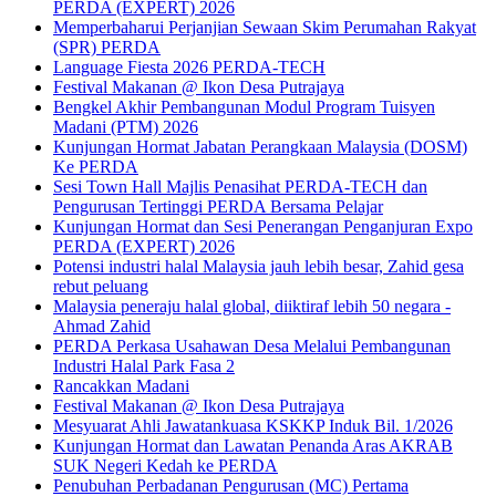
PERDA (EXPERT) 2026
Memperbaharui Perjanjian Sewaan Skim Perumahan Rakyat
(SPR) PERDA
Language Fiesta 2026 PERDA-TECH
Festival Makanan @ Ikon Desa Putrajaya
Bengkel Akhir Pembangunan Modul Program Tuisyen
Madani (PTM) 2026
Kunjungan Hormat Jabatan Perangkaan Malaysia (DOSM)
Ke PERDA
Sesi Town Hall Majlis Penasihat PERDA-TECH dan
Pengurusan Tertinggi PERDA Bersama Pelajar
Kunjungan Hormat dan Sesi Penerangan Penganjuran Expo
PERDA (EXPERT) 2026
Potensi industri halal Malaysia jauh lebih besar, Zahid gesa
rebut peluang
Malaysia peneraju halal global, diiktiraf lebih 50 negara -
Ahmad Zahid
PERDA Perkasa Usahawan Desa Melalui Pembangunan
Industri Halal Park Fasa 2
Rancakkan Madani
Festival Makanan @ Ikon Desa Putrajaya
Mesyuarat Ahli Jawatankuasa KSKKP Induk Bil. 1/2026
Kunjungan Hormat dan Lawatan Penanda Aras AKRAB
SUK Negeri Kedah ke PERDA
Penubuhan Perbadanan Pengurusan (MC) Pertama