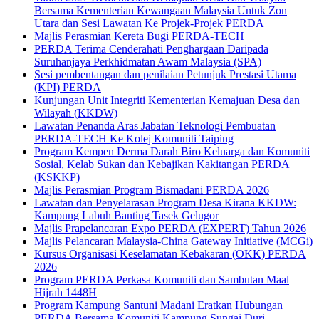
Bersama Kementerian Kewangaan Malaysia Untuk Zon
Utara dan Sesi Lawatan Ke Projek-Projek PERDA
Majlis Perasmian Kereta Bugi PERDA-TECH
PERDA Terima Cenderahati Penghargaan Daripada
Suruhanjaya Perkhidmatan Awam Malaysia (SPA)
Sesi pembentangan dan penilaian Petunjuk Prestasi Utama
(KPI) PERDA
Kunjungan Unit Integriti Kementerian Kemajuan Desa dan
Wilayah (KKDW)
Lawatan Penanda Aras Jabatan Teknologi Pembuatan
PERDA-TECH Ke Kolej Komuniti Taiping
Program Kempen Derma Darah Biro Keluarga dan Komuniti
Sosial, Kelab Sukan dan Kebajikan Kakitangan PERDA
(KSKKP)
Majlis Perasmian Program Bismadani PERDA 2026
Lawatan dan Penyelarasan Program Desa Kirana KKDW:
Kampung Labuh Banting Tasek Gelugor
Majlis Prapelancaran Expo PERDA (EXPERT) Tahun 2026
Majlis Pelancaran Malaysia-China Gateway Initiative (MCGi)
Kursus Organisasi Keselamatan Kebakaran (OKK) PERDA
2026
Program PERDA Perkasa Komuniti dan Sambutan Maal
Hijrah 1448H
Program Kampung Santuni Madani Eratkan Hubungan
PERDA Bersama Komuniti Kampung Sungai Duri