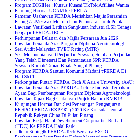
Program DIGIHer : Kursus Kuasai TikTok Affiliate Wanita
Kunjung Hormat UCAM ke PERDA
Pameran Usahawan PERDA Meriahkan Majlis Perasmian
Kilang Al-Meswak Mu'min Dan Pelancaran Jubli Perak
Lawatan Verifikasi Latihan Sangkutan Industri (LSI) Tenaga
Pengajar PERDA-TECH
Perhimpunan Bulanan dan Majlis Persaraan Jun 2026
Lawatan Penanda Aras Program Diploma Agroteknologi
Sesi Audit Malaysian TVET Rating (MTR)
Sesi Menandatangani Perjanjian Sewaan, Serahan Perjanjian
Yang Telah Dimeterai Dan Pemantauan SPR PERDA
Sewaan Rumah Taman Kuala Sungai Pinang
Program PERDA Santuni Komuniti Madani #PERDA Di
Hati Siri 1
Perkongsian Pintar: PERDA-Tech X Asia e University (AeU)
Lawatan Penanda Aras PERDA-Tech ke Industri Ternakan
Ayam Bagi Pembangunan Program Diploma Agroteknologi
Lawatan Tapak Bagi Cadangan Projek Baharu RMK13
Kunjungan Hormat Dan Sesi Penerangan Penganjuran
EKSPO PERDA (EXPERT) 2026 Ke Konsulat Jeneral
Republik Rakyat China Di Pulau Pinang
Lawatan Kerja Halal Development Corporation Berhad
(HDC) Ke PERDA Halal Park
Jalinan Strategik PERDA-Tech Bersama EXCO