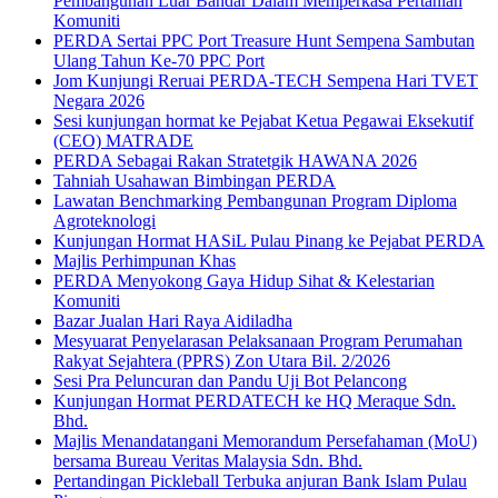
Pembangunan Luar Bandar Dalam Memperkasa Pertanian
Komuniti
PERDA Sertai PPC Port Treasure Hunt Sempena Sambutan
Ulang Tahun Ke-70 PPC Port
Jom Kunjungi Reruai PERDA-TECH Sempena Hari TVET
Negara 2026
Sesi kunjungan hormat ke Pejabat Ketua Pegawai Eksekutif
(CEO) MATRADE
PERDA Sebagai Rakan Stratetgik HAWANA 2026
Tahniah Usahawan Bimbingan PERDA
Lawatan Benchmarking Pembangunan Program Diploma
Agroteknologi
Kunjungan Hormat HASiL Pulau Pinang ke Pejabat PERDA
Majlis Perhimpunan Khas
PERDA Menyokong Gaya Hidup Sihat & Kelestarian
Komuniti
Bazar Jualan Hari Raya Aidiladha
Mesyuarat Penyelarasan Pelaksanaan Program Perumahan
Rakyat Sejahtera (PPRS) Zon Utara Bil. 2/2026
Sesi Pra Peluncuran dan Pandu Uji Bot Pelancong
Kunjungan Hormat PERDATECH ke HQ Meraque Sdn.
Bhd.
Majlis Menandatangani Memorandum Persefahaman (MoU)
bersama Bureau Veritas Malaysia Sdn. Bhd.
Pertandingan Pickleball Terbuka anjuran Bank Islam Pulau