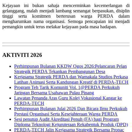
Kejayaan ini bukan sahaja mencerminkan kecemerlangan di
gelanggang, malah menjadi lambang semangat berpasukan, disiplin
tinggi serta komitmen berterusan warga PERDA dalam
mengharumkan nama organisasi. Semoga pencapaian ini menjadi
pemangkin untuk terus melakar kejayaan pada masa hadapan.
AKTIVITI 2026
Perhimpunan Bulanan KKDW Ogos 2026:Pelancaran Pelan
Strategik PERDA Tekankan Pembangunan Desa
Kerjasama Strategik PERDA dan Warnakala Studios Perkasa
Latihan Animasi Serta Kandungan Kreatif di PERDA-TECH
Program Teh Tarik Komuniti Vol. 1@PERDA Perkukuh
Jaringan Bersama Usahawan Pulau Pinang
Lawatan Penanda Aras Guru Kolej Vokasional Kangar ke
PERDA-TECH
Perhimpunan Bulanan Julai 2026 Dan Bicara Ilmu Perkukuh
Prestasi Organisasi Serta Kesejahteraan Warga PERDA
Sesi penutup Audit Akreditasi Penuh (FA) bagi Program
Diploma Teknologi Kejuruteraan Rekabentuk Produk (DPD)
PERDA-TECH Jalin Kerjasama Strategik Bersama Propac