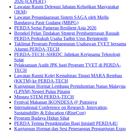
2026 (EXPERT)
Lawatan Rasmi Delegasi Jabatan Kebajikan Masyarakat
(JKM)
Lawatan Penandaarasan Sistem SAGA oleh Majlis
Bandaraya Pasir Gudang (MBPG)
PERDA Sertai Pameran Resilient Asia 2026
Bengkel Pelan Tindakan Strategi Pembanterasan Rasuah
PERDA Perkukuh Usaha Tadbir Urus Berintegriti
Taklimat Program Pembangunan Usahawan TVET bersama
Alumni PERDA-TECH
PERDA-TECH–SHRDC Jalinkan Kerjasama Teknologi
Solar
Pelaksanaan Audit JPK bagi Program TVET di PERDA-
TECH
Lawatan Rasmi Kolej Kemahiran Tinggi MARA Rembau
(KKTM) ke PERDA-TECH
Kunjungan Hormat Lembaga Perindustrian Nanas Malaysia
(LPNM) Negeri Pulau Pinang
Minggu STEM PERDA-TECH
Festival Makanan IKONDESA @ Putrajaya
International Conference on Research, Innovation,
Sustainability & Education (iRiseCon)
Program Budaya Hidup Sihat
PERDA Terima Pengiktirafan Bagi Inisiatif PERDA4U
Kunjungan Hormat dan Sesi Penerangan Penganjuran Expo