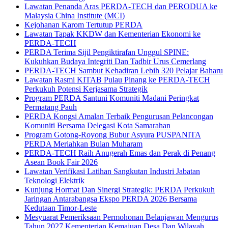
Lawatan Penanda Aras PERDA-TECH dan PERODUA ke
Malaysia China Institute (MCI)
Kejohanan Karom Tertutup PERDA
Lawatan Tapak KKDW dan Kementerian Ekonomi ke
PERDA-TECH
PERDA Terima Sijil Pengiktirafan Unggul SPINE:
Kukuhkan Budaya Integriti Dan Tadbir Urus Cemerlang
PERDA-TECH Sambut Kehadiran Lebih 320 Pelajar Baharu
Lawatan Rasmi KITAB Pulau Pinang ke PERDA-TECH
Perkukuh Potensi Kerjasama Strategik
Program PERDA Santuni Komuniti Madani Peringkat
Permatang Pauh
PERDA Kongsi Amalan Terbaik Pengurusan Pelancongan
Komuniti Bersama Delegasi Kota Samarahan
Program Gotong-Royong Bubur Asyura PUSPANITA
PERDA Meriahkan Bulan Muharam
PERDA-TECH Raih Anugerah Emas dan Perak di Penang
Asean Book Fair 2026
Lawatan Verifikasi Latihan Sangkutan Industri Jabatan
Teknologi Elektrik
Kunjung Hormat Dan Sinergi Strategik: PERDA Perkukuh
Jaringan Antarabangsa Ekspo PERDA 2026 Bersama
Kedutaan Timor-Leste
Mesyuarat Pemeriksaan Permohonan Belanjawan Mengurus
Tahun 2027 Kementerian Kemajuan Desa Dan Wilayah