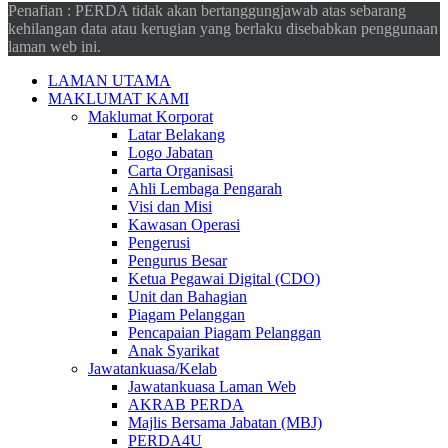
Penafian : PERDA tidak akan bertanggungjawab atas sebarang
kehilangan data atau kerugian yang berlaku disebabkan penggunaan
laman web ini.
LAMAN UTAMA
MAKLUMAT KAMI
Maklumat Korporat
Latar Belakang
Logo Jabatan
Carta Organisasi
Ahli Lembaga Pengarah
Visi dan Misi
Kawasan Operasi
Pengerusi
Pengurus Besar
Ketua Pegawai Digital (CDO)
Unit dan Bahagian
Piagam Pelanggan
Pencapaian Piagam Pelanggan
Anak Syarikat
Jawatankuasa/Kelab
Jawatankuasa Laman Web
AKRAB PERDA
Majlis Bersama Jabatan (MBJ)
PERDA4U