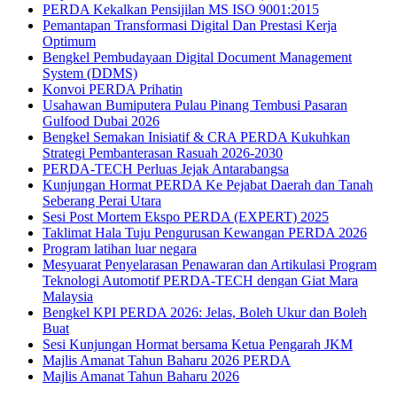
PERDA Kekalkan Pensijilan MS ISO 9001:2015
Pemantapan Transformasi Digital Dan Prestasi Kerja
Optimum
Bengkel Pembudayaan Digital Document Management
System (DDMS)
Konvoi PERDA Prihatin
Usahawan Bumiputera Pulau Pinang Tembusi Pasaran
Gulfood Dubai 2026
Bengkel Semakan Inisiatif & CRA PERDA Kukuhkan
Strategi Pembanterasan Rasuah 2026-2030
PERDA-TECH Perluas Jejak Antarabangsa
Kunjungan Hormat PERDA Ke Pejabat Daerah dan Tanah
Seberang Perai Utara
Sesi Post Mortem Ekspo PERDA (EXPERT) 2025
Taklimat Hala Tuju Pengurusan Kewangan PERDA 2026
Program latihan luar negara
Mesyuarat Penyelarasan Penawaran dan Artikulasi Program
Teknologi Automotif PERDA-TECH dengan Giat Mara
Malaysia
Bengkel KPI PERDA 2026: Jelas, Boleh Ukur dan Boleh
Buat
Sesi Kunjungan Hormat bersama Ketua Pengarah JKM
Majlis Amanat Tahun Baharu 2026 PERDA
Majlis Amanat Tahun Baharu 2026