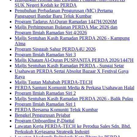
SUK Negeri Kedah ke PERDA
Penubuhan Perbadanan Pengurusan (MC) Pertama
Pangsapuri Bandar Baru Teluk Kumbar
Program Tadarus Al-Quran Ramadan 1447H/2026M
Majlis Perhimpunan Bulanan PERDA Mac 2026 dan
Program Ilmiah Ramadan Siri 4/2026
Majlis Sentuhan Kasih Ramadan PERDA 2026 - Kampung
Alma
Program Singgah Sahur PERDA4U 2026
Program Ilmiah Ramadan Siri 3
Majlis Khatam Al-Quran PUSPANITA PERDA 2026/1447H
Majlis Sentuhan Kasih Ramadan PERDA - Sungai Setar
Usahawan PERDA Sertai Absolut Bazaar X Festival Gaya
Raya
Majlis Tautan Mahabah PERDA-TECH
PERDA Santuni Komuniti Media & Perkasa Usahawan Halal
Program Ilmiah Ramadan Siri 2
Majlis Sentuhan Kasih Ramadan PERDA 2026 - Balik Pulau
Program Ilmiah Ramadan Siri 1
PERDA Bersama Komuniti Teluk Kumbar
Bengkel Pengurusan Pejabat
Program Onboarding P-Digital
Lawatan Kerja PERDA-TECH ke Perodua Sales Sdn. Bhd.
Perkukuh Kerjasama Strategik Industri