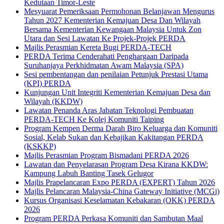
Kedutaan Timor-Leste
Mesyuarat Pemeriksaan Permohonan Belanjawan Mengurus
Tahun 2027 Kementerian Kemajuan Desa Dan Wilayah
Bersama Kementerian Kewangaan Malaysia Untuk Zon
Utara dan Sesi Lawatan Ke Projek-Projek PERDA
Majlis Perasmian Kereta Bugi PERDA-TECH
PERDA Terima Cenderahati Penghargaan Daripada
Suruhanjaya Perkhidmatan Awam Malaysia (SPA)
Sesi pembentangan dan penilaian Petunjuk Prestasi Utama
(KPI) PERDA
Kunjungan Unit Integriti Kementerian Kemajuan Desa dan
Wilayah (KKDW)
Lawatan Penanda Aras Jabatan Teknologi Pembuatan
PERDA-TECH Ke Kolej Komuniti Taiping
Program Kempen Derma Darah Biro Keluarga dan Komuniti
Sosial, Kelab Sukan dan Kebajikan Kakitangan PERDA
(KSKKP)
Majlis Perasmian Program Bismadani PERDA 2026
Lawatan dan Penyelarasan Program Desa Kirana KKDW:
Kampung Labuh Banting Tasek Gelugor
Majlis Prapelancaran Expo PERDA (EXPERT) Tahun 2026
Majlis Pelancaran Malaysia-China Gateway Initiative (MCGi)
Kursus Organisasi Keselamatan Kebakaran (OKK) PERDA
2026
Program PERDA Perkasa Komuniti dan Sambutan Maal