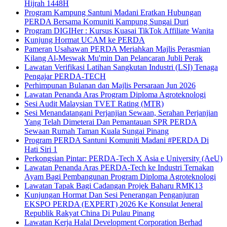
Hijrah 1448H
Program Kampung Santuni Madani Eratkan Hubungan
PERDA Bersama Komuniti Kampung Sungai Duri
Program DIGIHer : Kursus Kuasai TikTok Affiliate Wanita
Kunjung Hormat UCAM ke PERDA
Pameran Usahawan PERDA Meriahkan Majlis Perasmian
Kilang Al-Meswak Mu'min Dan Pelancaran Jubli Perak
Lawatan Verifikasi Latihan Sangkutan Industri (LSI) Tenaga
Pengajar PERDA-TECH
Perhimpunan Bulanan dan Majlis Persaraan Jun 2026
Lawatan Penanda Aras Program Diploma Agroteknologi
Sesi Audit Malaysian TVET Rating (MTR)
Sesi Menandatangani Perjanjian Sewaan, Serahan Perjanjian
Yang Telah Dimeterai Dan Pemantauan SPR PERDA
Sewaan Rumah Taman Kuala Sungai Pinang
Program PERDA Santuni Komuniti Madani #PERDA Di
Hati Siri 1
Perkongsian Pintar: PERDA-Tech X Asia e University (AeU)
Lawatan Penanda Aras PERDA-Tech ke Industri Ternakan
Ayam Bagi Pembangunan Program Diploma Agroteknologi
Lawatan Tapak Bagi Cadangan Projek Baharu RMK13
Kunjungan Hormat Dan Sesi Penerangan Penganjuran
EKSPO PERDA (EXPERT) 2026 Ke Konsulat Jeneral
Republik Rakyat China Di Pulau Pinang
Lawatan Kerja Halal Development Corporation Berhad