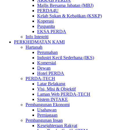
AKRAB PERDA
Majlis Bersama Jabatan (MBJ)
PERDA4U
Kelab Sukan & Kebajikan (KSKP)
Koperasi
Puspanita
EKSA PERDA
Info Integriti
PERKHIDMATAN KAMI
Hartanah
Perumahan
Industri Kecil Sederhana (IKS)
Komersial
Dewan
Hotel PERDA
PERDA-TECH
Latar Belakang
Visi, Misi & Objektif
Laman Web PERDA-TECH
Sistem INTAKE
Pembangunan Ekonomi
Usahawan
Perniagaan
Pembangunan Insan
Kesejahteraan Rakyat