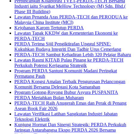
Perbincangan Kolaborasi TVET-PERDA-TECH Bersama
Industri iaitu Syarikat MeHow Technology (M) Sdn. Bhd.(
Phase III Building)
Lawatan Penanda Aras PERDA-TECH dan PERODUA ke
Malaysia China Institute (MCI)
Kejohanan Karom Tertutup PERDA
Lawatan Tapak KKDW dan Kementerian Ekonomi ke
PERDA-TECH
PERDA Terima Sijil Pengiktirafan Unggul SPINE:
Kukuhkan Budaya Integriti Dan Tadbir Urus Cemerlang
PERDA-TECH Sambut Kehadiran Lebih 320 Pelajar Baharu
Lawatan Rasmi KITAB Pulau Pinang ke PERDA-TECH
Perkukuh Potensi Kerjasama Strategik
Program PERDA Santuni Komuniti Madani Peringkat
Permatang Pauh
PERDA Kongsi Amalan Terbaik Pengurusan Pelancongan
Komuniti Bersama Delegasi Kota Samarahan
Program Gotong-Royong Bubur Asyura PUSPANITA
PERDA Meriahkan Bulan Muharam
PERDA-TECH Raih Anugerah Emas dan Perak di Penang
Asean Book Fair 2026
Lawatan Verifikasi Latihan Sangkutan Industri Jabatan
Teknologi Elektrik
Kunjung Hormat Dan Sinergi Strategik: PERDA Perkukuh
Jaringan Antarabangsa Ekspo PERDA 2026 Bersama