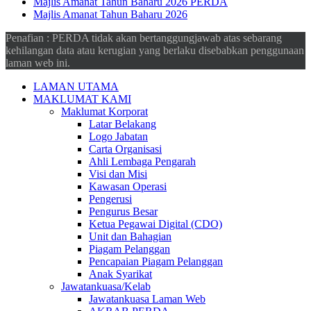
Majlis Amanat Tahun Baharu 2026 PERDA
Majlis Amanat Tahun Baharu 2026
Penafian : PERDA tidak akan bertanggungjawab atas sebarang
kehilangan data atau kerugian yang berlaku disebabkan penggunaan
laman web ini.
LAMAN UTAMA
MAKLUMAT KAMI
Maklumat Korporat
Latar Belakang
Logo Jabatan
Carta Organisasi
Ahli Lembaga Pengarah
Visi dan Misi
Kawasan Operasi
Pengerusi
Pengurus Besar
Ketua Pegawai Digital (CDO)
Unit dan Bahagian
Piagam Pelanggan
Pencapaian Piagam Pelanggan
Anak Syarikat
Jawatankuasa/Kelab
Jawatankuasa Laman Web