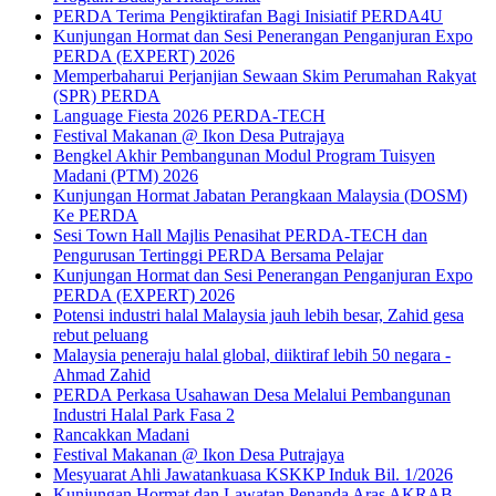
PERDA Terima Pengiktirafan Bagi Inisiatif PERDA4U
Kunjungan Hormat dan Sesi Penerangan Penganjuran Expo
PERDA (EXPERT) 2026
Memperbaharui Perjanjian Sewaan Skim Perumahan Rakyat
(SPR) PERDA
Language Fiesta 2026 PERDA-TECH
Festival Makanan @ Ikon Desa Putrajaya
Bengkel Akhir Pembangunan Modul Program Tuisyen
Madani (PTM) 2026
Kunjungan Hormat Jabatan Perangkaan Malaysia (DOSM)
Ke PERDA
Sesi Town Hall Majlis Penasihat PERDA-TECH dan
Pengurusan Tertinggi PERDA Bersama Pelajar
Kunjungan Hormat dan Sesi Penerangan Penganjuran Expo
PERDA (EXPERT) 2026
Potensi industri halal Malaysia jauh lebih besar, Zahid gesa
rebut peluang
Malaysia peneraju halal global, diiktiraf lebih 50 negara -
Ahmad Zahid
PERDA Perkasa Usahawan Desa Melalui Pembangunan
Industri Halal Park Fasa 2
Rancakkan Madani
Festival Makanan @ Ikon Desa Putrajaya
Mesyuarat Ahli Jawatankuasa KSKKP Induk Bil. 1/2026
Kunjungan Hormat dan Lawatan Penanda Aras AKRAB