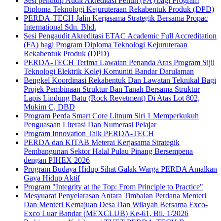
Sesi penutup Audit Akreditasi Penuh (FA) bagi Program
Diploma Teknologi Kejuruteraan Rekabentuk Produk (DPD)
PERDA-TECH Jalin Kerjasama Strategik Bersama Propac
International Sdn. Bhd.
Sesi Pengaudit Akreditasi ETAC Academic Full Accreditation
(FA) bagi Program Diploma Teknologi Kejuruteraan
Rekabentuk Produk (DPD)
PERDA-TECH Terima Lawatan Penanda Aras Program Sijil
Teknologi Elektrik Kolej Komuniti Bandar Darulaman
Bengkel Koordinasi Rekabentuk Dan Lawatan Teknikal Bagi
Projek Pembinaan Struktur Ban Tanah Bersama Struktur
Lapis Lindung Batu (Rock Revetment) Di Atas Lot 802,
Mukim C, DBD
Program Perda Smart Core Litnum Siri 1 Memperkukuh
Penguasaan Literasi Dan Numerasi Pelajar
Program Innovation Talk PERDA-TECH
PERDA dan KITAB Meterai Kerjasama Strategik
Pembangunan Sektor Halal Pulau Pinang Bersempena
dengan PIHEX 2026
Program Budaya Hidup Sihat Galak Warga PERDA Amalkan
Gaya Hidup Aktif
Program "Integrity at the Top: From Principle to Practice"
Mesyuarat Penyelarasan Antara Timbalan Perdana Menteri
Dan Menteri Kemajuan Desa Dan Wilayah Bersama Exco-
Exco Luar Bandar (MEXCLUB) Ke-61, Bil. 1/2026