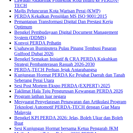
Lawatan Akademik Politeknik Kota Bharu ke PERDA-
TECH
Majlis Peluncuran Kota Warisan Perai (KWP)
PERDA Kekalkan Pensijilan MS ISO 9001:2015
Pemantapan Transformasi Digital Dan Prestasi Kerja
Optimum
Bengkel Pembudayaan Digital Document Management
System (DDMS)
Konvoi PERDA Prihatin
Usahawan Bumiputera Pulau Pinang Tembusi Pasaran
Gulfood Dubai 2026
Bengkel Semakan Inisiatif & CRA PERDA Kukuhkan
Strategi Pembanterasan Rasuah 2026-2030
PERDA-TECH Perluas Jejak Antarabangsa
Kunjungan Hormat PERDA Ke Pejabat Daerah dan Tanah
Seberang Perai Utara
Sesi Post Mortem Ekspo PERDA (EXPERT) 2025
Taklimat Hala Tuju Pengurusan Kewangan PERDA 2026
Program latihan luar negara
Mesyuarat Penyelarasan Penawaran dan Artikulasi Program
Teknologi Automotif PERDA-TECH dengan Giat Mara
Malaysia
Bengkel KPI PERDA 2026: Jelas, Boleh Ukur dan Boleh
Buat
Sesi Kunjungan Hormat bersama Ketua Pengarah JKM