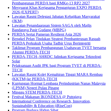
Pembangunan PERDA bagi RMKe-13 RP2 2027
Mesyuarat Khas Kerjasama Penganjuran EXPO PERDA
2026 (EXPERT)
Lawatan Rasmi Delegasi Jabatan Kebajikan Masyarakat
(JKM)
Lawatan Penandaarasan Sistem SAGA oleh Majlis
Bandaraya Pasir Gudang (MBPG)
PERDA Sertai Pameran Resilient Asia 2026
Bengkel Pelan Tindakan Strategi Pembanterasan Rasuah
PERDA Perkukuh Usaha Tadbir Urus Berintegriti
Taklimat Program Pembangunan Usahawan TVET bersama
Alumni PERDA-TECH
PERDA-TECH–SHRDC Jalinkan Kerjasama Teknologi
Solar
Pelaksanaan Audit JPK bagi Program TVET di PERDA-
TECH
Lawatan Rasmi Kolej Kemahiran Tinggi MARA Rembau
(KKTM) ke PERDA-TECH
Kunjungan Hormat Lembaga Perindustrian Nanas Malaysia
(LPNM) Negeri Pulau Pinang
Minggu STEM PERDA-TECH
Festival Makanan IKONDESA @ Putrajaya
International Conference on Research, Innovation,
Sustainability & Education (iRiseCon)
Program Budaya Hidup Sihat