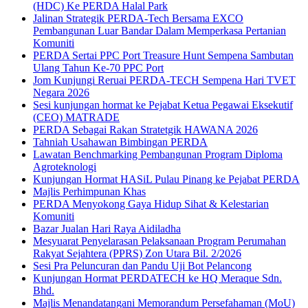
(HDC) Ke PERDA Halal Park
Jalinan Strategik PERDA-Tech Bersama EXCO
Pembangunan Luar Bandar Dalam Memperkasa Pertanian
Komuniti
PERDA Sertai PPC Port Treasure Hunt Sempena Sambutan
Ulang Tahun Ke-70 PPC Port
Jom Kunjungi Reruai PERDA-TECH Sempena Hari TVET
Negara 2026
Sesi kunjungan hormat ke Pejabat Ketua Pegawai Eksekutif
(CEO) MATRADE
PERDA Sebagai Rakan Stratetgik HAWANA 2026
Tahniah Usahawan Bimbingan PERDA
Lawatan Benchmarking Pembangunan Program Diploma
Agroteknologi
Kunjungan Hormat HASiL Pulau Pinang ke Pejabat PERDA
Majlis Perhimpunan Khas
PERDA Menyokong Gaya Hidup Sihat & Kelestarian
Komuniti
Bazar Jualan Hari Raya Aidiladha
Mesyuarat Penyelarasan Pelaksanaan Program Perumahan
Rakyat Sejahtera (PPRS) Zon Utara Bil. 2/2026
Sesi Pra Peluncuran dan Pandu Uji Bot Pelancong
Kunjungan Hormat PERDATECH ke HQ Meraque Sdn.
Bhd.
Majlis Menandatangani Memorandum Persefahaman (MoU)