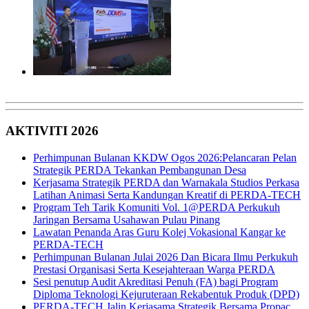
AKTIVITI 2026
Perhimpunan Bulanan KKDW Ogos 2026:Pelancaran Pelan
Strategik PERDA Tekankan Pembangunan Desa
Kerjasama Strategik PERDA dan Warnakala Studios Perkasa
Latihan Animasi Serta Kandungan Kreatif di PERDA-TECH
Program Teh Tarik Komuniti Vol. 1@PERDA Perkukuh
Jaringan Bersama Usahawan Pulau Pinang
Lawatan Penanda Aras Guru Kolej Vokasional Kangar ke
PERDA-TECH
Perhimpunan Bulanan Julai 2026 Dan Bicara Ilmu Perkukuh
Prestasi Organisasi Serta Kesejahteraan Warga PERDA
Sesi penutup Audit Akreditasi Penuh (FA) bagi Program
Diploma Teknologi Kejuruteraan Rekabentuk Produk (DPD)
PERDA-TECH Jalin Kerjasama Strategik Bersama Propac