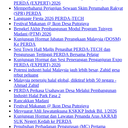
PERDA (EXPERT) 2026
Memperbaharui Perjanjian Sewaan Skim Perumahan Rakyat
(SPR) PERDA
Language Fiesta 2026 PERDA-TECH
Festival Makanan @ Ikon Desa Putrajaya
Bengkel Akhir Pembangunan Modul Program Tuisyen
Madani (PTM) 2026
Kunjungan Hormat Jabatan Perangkaan Malaysia (DOSM)
Ke PERDA
Sesi Town Hall Majlis Penasihat PERDA-TECH dan
Pengurusan Tertinggi PERDA Bersama Pelajar
Kunjungan Hormat dan Sesi Penerangan Penganjuran Expo
PERDA (EXPERT) 2026
Potensi industri halal Malaysia jauh lebih besar, Zahid gesa
rebut peluang
Malaysia peneraju halal global, diiktiraf lebih 50 negara -
Ahmad Zahid
PERDA Perkasa Usahawan Desa Melalui Pembangunan
Industri Halal Park Fasa 2
Rancakkan Madani
Festival Makanan @ Ikon Desa Putrajaya
Mesyuarat Ahli Jawatankuasa KSKKP Induk Bil. 1/2026
Kunjungan Hormat dan Lawatan Penanda Aras AKRAB
SUK Negeri Kedah ke PERDA
Penubuhan Perbadanan Pengurusan (MC) Pertama