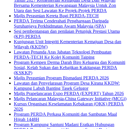
Tahun 2027 Kementerian Kemajuan Desa Dan Wilayah
Bersama Kementerian Kewangaan Malaysia Untuk Zon
Utara dan Sesi Lawatan Ke Projek-Projek PERDA
Majlis Perasmian Kereta Bugi PERDA-TECH
PERDA Terima Cenderahati Penghargaan Daripada
Suruhanjaya Perkhidmatan Awam Malaysia (SPA)
Sesi pembentangan dan penilaian Petunjuk Prestasi Utama
(KPI) PERDA
Kunjungan Unit Integriti Kementerian Kemajuan Desa dan
Wilayah (KKDW)
Lawatan Penanda Aras Jabatan Teknologi Pembuatan
PERDA-TECH Ke Kolej Komuniti Taiping
Program Kempen Derma Darah Biro Keluarga dan Komuniti
Sosial, Kelab Sukan dan Kebajikan Kakitangan PERDA
(KSKKP)
Majlis Perasmian Program Bismadani PERDA 2026
Lawatan dan Penyelarasan Program Desa Kirana KKDW:
Kampung Labuh Banting Tasek Gelugor
Majlis Prapelancaran Expo PERDA (EXPERT) Tahun 2026
Majlis Pelancaran Malaysia-China Gateway Initiative (MCGi)
Kursus Organisasi Keselamatan Kebakaran (OKK) PERDA
2026
Program PERDA Perkasa Komuniti dan Sambutan Maal
Hijrah 1448H
Program Kampung Santuni Madani Eratkan Hubungan