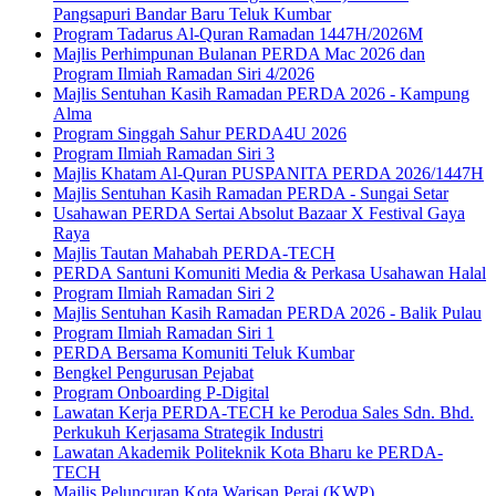
Pangsapuri Bandar Baru Teluk Kumbar
Program Tadarus Al-Quran Ramadan 1447H/2026M
Majlis Perhimpunan Bulanan PERDA Mac 2026 dan
Program Ilmiah Ramadan Siri 4/2026
Majlis Sentuhan Kasih Ramadan PERDA 2026 - Kampung
Alma
Program Singgah Sahur PERDA4U 2026
Program Ilmiah Ramadan Siri 3
Majlis Khatam Al-Quran PUSPANITA PERDA 2026/1447H
Majlis Sentuhan Kasih Ramadan PERDA - Sungai Setar
Usahawan PERDA Sertai Absolut Bazaar X Festival Gaya
Raya
Majlis Tautan Mahabah PERDA-TECH
PERDA Santuni Komuniti Media & Perkasa Usahawan Halal
Program Ilmiah Ramadan Siri 2
Majlis Sentuhan Kasih Ramadan PERDA 2026 - Balik Pulau
Program Ilmiah Ramadan Siri 1
PERDA Bersama Komuniti Teluk Kumbar
Bengkel Pengurusan Pejabat
Program Onboarding P-Digital
Lawatan Kerja PERDA-TECH ke Perodua Sales Sdn. Bhd.
Perkukuh Kerjasama Strategik Industri
Lawatan Akademik Politeknik Kota Bharu ke PERDA-
TECH
Majlis Peluncuran Kota Warisan Perai (KWP)