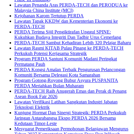
Lawatan Penanda Aras PERDA-TECH dan PERODUA ke
Malaysia China Institute (MCI)
Kejohanan Karom Tertutup PERDA
Lawatan Tapak KKDW dan Kementerian Ekonomi ke
PERDA-TECH
PERDA Terima Sijil Pengiktirafan Unggul SPINE:
Kukuhkan Budaya Integriti Dan Tadbir Urus Cemerlang
PERDA-TECH Sambut Kehadiran Lebih 320 Pelajar Baharu
Lawatan Rasmi KITAB Pulau Pinang ke PERDA-TECH
Perkukuh Potensi Kerjasama Strategik
Program PERDA Santuni Komuniti Madani Peringkat
Permatang Pauh
PERDA Kongsi Amalan Terbaik Pengurusan Pelancongan
Komuniti Bersama Delegasi Kota Samarahan
Program Gotong-Royong Bubur Asyura PUSPANITA
PERDA Meriahkan Bulan Muharam
PERDA-TECH Raih Anugerah Emas dan Perak di Penang
Asean Book Fair 2026
Lawatan Verifikasi Latihan Sangkutan Industri Jabatan
Teknologi Elektrik
Kunjung Hormat Dan Sinergi Strategik: PERDA Perkukuh
Jaringan Antarabangsa Ekspo PERDA 2026 Bersama
Kedutaan Timor-Leste
Mesyuarat Pemeriksaan Permohonan Belanjawan Mengurus