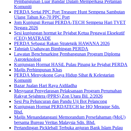
Pembangunan Luar Bandar Dalam Memperkasa Pertanian
Komuniti
PERDA Sertai PPC Port Treasure Hunt Sempena Sambutan
Ulang Tahun Ke-70 PPC Port
Jom Kunjungi Reruai PERDA-TECH Sempena Hari TVET
Negara 2026
Sesi kunjungan hormat ke Pejabat Ketua Pegawai Eksekutif
(CEO) MATRADE
PERDA Sebagai Rakan Stratetgik HAWANA 2026
Tahniah Usahawan Bimbingan PERDA
Lawatan Benchmarking Pembangunan Program Diploma
Agroteknologi
Kunjungan Hormat HASiL Pulau Pinang ke Pejabat PERDA
Majlis Perhimpunan Khas
PERDA Menyokong Gaya Hidup Sihat & Kelestarian
Komuniti
Bazar Jualan Hari Raya Aidiladha
Mesyuarat Penyelarasan Pelaksanaan Program Perumahan
Rakyat Sejahtera (PPRS) Zon Utara Bil. 2/2026
Sesi Pra Peluncuran dan Pandu Uji Bot Pelancong
Kunjungan Hormat PERDATECH ke HQ Meraque Sdn.
Bhd.
Majlis Menandatangani Memorandum Persefahaman (MoU)
bersama Bureau Veritas Malaysia Sdn. Bhd.
Pertandingan Pickleball Terbuka anjuran Bank Islam Pulau