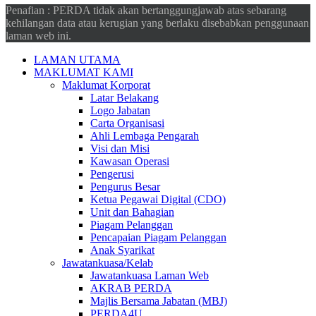
Penafian : PERDA tidak akan bertanggungjawab atas sebarang
kehilangan data atau kerugian yang berlaku disebabkan penggunaan
laman web ini.
LAMAN UTAMA
MAKLUMAT KAMI
Maklumat Korporat
Latar Belakang
Logo Jabatan
Carta Organisasi
Ahli Lembaga Pengarah
Visi dan Misi
Kawasan Operasi
Pengerusi
Pengurus Besar
Ketua Pegawai Digital (CDO)
Unit dan Bahagian
Piagam Pelanggan
Pencapaian Piagam Pelanggan
Anak Syarikat
Jawatankuasa/Kelab
Jawatankuasa Laman Web
AKRAB PERDA
Majlis Bersama Jabatan (MBJ)
PERDA4U