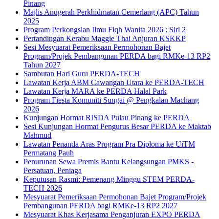
Pinang
Majlis Anugerah Perkhidmatan Cemerlang (APC) Tahun
2025
Program Perkongsian Ilmu Fiqh Wanita 2026 : Siri 2
Pertandingan Kerabu Maggie Thai Anjuran KSKKP
Sesi Mesyuarat Pemeriksaan Permohonan Bajet
Program/Projek Pembangunan PERDA bagi RMKe-13 RP2
Tahun 2027
Sambutan Hari Guru PERDA-TECH
Lawatan Kerja ABM Cawangan Utara ke PERDA-TECH
Lawatan Kerja MARA ke PERDA Halal Park
Program Fiesta Komuniti Sungai @ Pengkalan Machang
2026
Kunjungan Hormat RISDA Pulau Pinang ke PERDA
Sesi Kunjungan Hormat Pengurus Besar PERDA ke Maktab
Mahmud
Lawatan Penanda Aras Program Pra Diploma ke UiTM
Permatang Pauh
Penurunan Sewa Premis Bantu Kelangsungan PMKS -
Persatuan, Peniaga
Keputusan Rasmi: Pemenang Minggu STEM PERDA-
TECH 2026
Mesyuarat Pemeriksaan Permohonan Bajet Program/Projek
Pembangunan PERDA bagi RMKe-13 RP2 2027
Mesyuarat Khas Kerjasama Penganjuran EXPO PERDA