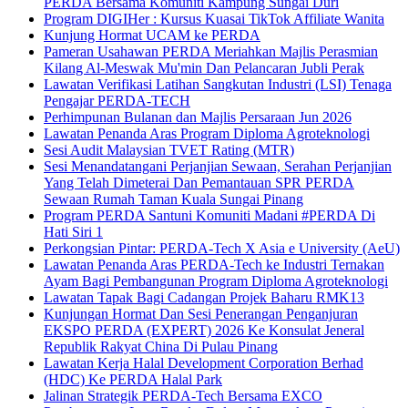
PERDA Bersama Komuniti Kampung Sungai Duri
Program DIGIHer : Kursus Kuasai TikTok Affiliate Wanita
Kunjung Hormat UCAM ke PERDA
Pameran Usahawan PERDA Meriahkan Majlis Perasmian
Kilang Al-Meswak Mu'min Dan Pelancaran Jubli Perak
Lawatan Verifikasi Latihan Sangkutan Industri (LSI) Tenaga
Pengajar PERDA-TECH
Perhimpunan Bulanan dan Majlis Persaraan Jun 2026
Lawatan Penanda Aras Program Diploma Agroteknologi
Sesi Audit Malaysian TVET Rating (MTR)
Sesi Menandatangani Perjanjian Sewaan, Serahan Perjanjian
Yang Telah Dimeterai Dan Pemantauan SPR PERDA
Sewaan Rumah Taman Kuala Sungai Pinang
Program PERDA Santuni Komuniti Madani #PERDA Di
Hati Siri 1
Perkongsian Pintar: PERDA-Tech X Asia e University (AeU)
Lawatan Penanda Aras PERDA-Tech ke Industri Ternakan
Ayam Bagi Pembangunan Program Diploma Agroteknologi
Lawatan Tapak Bagi Cadangan Projek Baharu RMK13
Kunjungan Hormat Dan Sesi Penerangan Penganjuran
EKSPO PERDA (EXPERT) 2026 Ke Konsulat Jeneral
Republik Rakyat China Di Pulau Pinang
Lawatan Kerja Halal Development Corporation Berhad
(HDC) Ke PERDA Halal Park
Jalinan Strategik PERDA-Tech Bersama EXCO