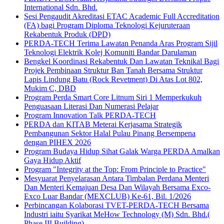
International Sdn. Bhd.
Sesi Pengaudit Akreditasi ETAC Academic Full Accreditation
(FA) bagi Program Diploma Teknologi Kejuruteraan
Rekabentuk Produk (DPD)
PERDA-TECH Terima Lawatan Penanda Aras Program Sijil
Teknologi Elektrik Kolej Komuniti Bandar Darulaman
Bengkel Koordinasi Rekabentuk Dan Lawatan Teknikal Bagi
Projek Pembinaan Struktur Ban Tanah Bersama Struktur
Lapis Lindung Batu (Rock Revetment) Di Atas Lot 802,
Mukim C, DBD
Program Perda Smart Core Litnum Siri 1 Memperkukuh
Penguasaan Literasi Dan Numerasi Pelajar
Program Innovation Talk PERDA-TECH
PERDA dan KITAB Meterai Kerjasama Strategik
Pembangunan Sektor Halal Pulau Pinang Bersempena
dengan PIHEX 2026
Program Budaya Hidup Sihat Galak Warga PERDA Amalkan
Gaya Hidup Aktif
Program "Integrity at the Top: From Principle to Practice"
Mesyuarat Penyelarasan Antara Timbalan Perdana Menteri
Dan Menteri Kemajuan Desa Dan Wilayah Bersama Exco-
Exco Luar Bandar (MEXCLUB) Ke-61, Bil. 1/2026
Perbincangan Kolaborasi TVET-PERDA-TECH Bersama
Industri iaitu Syarikat MeHow Technology (M) Sdn. Bhd.(
Phase III Building)