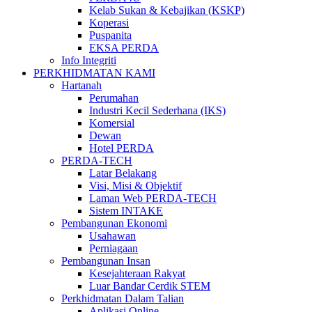
Kelab Sukan & Kebajikan (KSKP)
Koperasi
Puspanita
EKSA PERDA
Info Integriti
PERKHIDMATAN KAMI
Hartanah
Perumahan
Industri Kecil Sederhana (IKS)
Komersial
Dewan
Hotel PERDA
PERDA-TECH
Latar Belakang
Visi, Misi & Objektif
Laman Web PERDA-TECH
Sistem INTAKE
Pembangunan Ekonomi
Usahawan
Perniagaan
Pembangunan Insan
Kesejahteraan Rakyat
Luar Bandar Cerdik STEM
Perkhidmatan Dalam Talian
Aplikasi Online