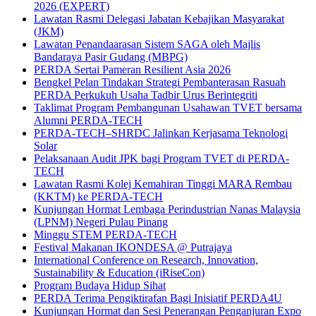
2026 (EXPERT)
Lawatan Rasmi Delegasi Jabatan Kebajikan Masyarakat
(JKM)
Lawatan Penandaarasan Sistem SAGA oleh Majlis
Bandaraya Pasir Gudang (MBPG)
PERDA Sertai Pameran Resilient Asia 2026
Bengkel Pelan Tindakan Strategi Pembanterasan Rasuah
PERDA Perkukuh Usaha Tadbir Urus Berintegriti
Taklimat Program Pembangunan Usahawan TVET bersama
Alumni PERDA-TECH
PERDA-TECH–SHRDC Jalinkan Kerjasama Teknologi
Solar
Pelaksanaan Audit JPK bagi Program TVET di PERDA-
TECH
Lawatan Rasmi Kolej Kemahiran Tinggi MARA Rembau
(KKTM) ke PERDA-TECH
Kunjungan Hormat Lembaga Perindustrian Nanas Malaysia
(LPNM) Negeri Pulau Pinang
Minggu STEM PERDA-TECH
Festival Makanan IKONDESA @ Putrajaya
International Conference on Research, Innovation,
Sustainability & Education (iRiseCon)
Program Budaya Hidup Sihat
PERDA Terima Pengiktirafan Bagi Inisiatif PERDA4U
Kunjungan Hormat dan Sesi Penerangan Penganjuran Expo