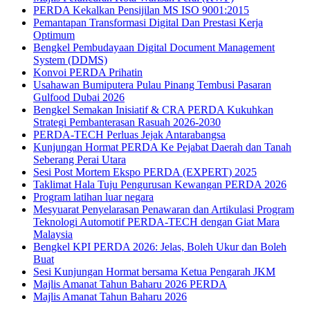
PERDA Kekalkan Pensijilan MS ISO 9001:2015
Pemantapan Transformasi Digital Dan Prestasi Kerja
Optimum
Bengkel Pembudayaan Digital Document Management
System (DDMS)
Konvoi PERDA Prihatin
Usahawan Bumiputera Pulau Pinang Tembusi Pasaran
Gulfood Dubai 2026
Bengkel Semakan Inisiatif & CRA PERDA Kukuhkan
Strategi Pembanterasan Rasuah 2026-2030
PERDA-TECH Perluas Jejak Antarabangsa
Kunjungan Hormat PERDA Ke Pejabat Daerah dan Tanah
Seberang Perai Utara
Sesi Post Mortem Ekspo PERDA (EXPERT) 2025
Taklimat Hala Tuju Pengurusan Kewangan PERDA 2026
Program latihan luar negara
Mesyuarat Penyelarasan Penawaran dan Artikulasi Program
Teknologi Automotif PERDA-TECH dengan Giat Mara
Malaysia
Bengkel KPI PERDA 2026: Jelas, Boleh Ukur dan Boleh
Buat
Sesi Kunjungan Hormat bersama Ketua Pengarah JKM
Majlis Amanat Tahun Baharu 2026 PERDA
Majlis Amanat Tahun Baharu 2026